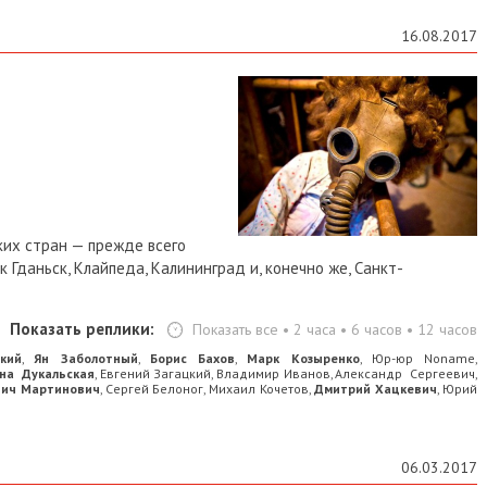
16.08.2017
их стран — прежде всего
ак Гданьск, Клайпеда, Калининград и, конечно же, Санкт-
Показать реплики:
Показать все
•
2 часа
•
6 часов
•
12 часов
кий
Ян Заболотный
Борис Бахов
Марк Козыренко
Юр-юр Noname
,
,
,
,
,
на Дукальская
Евгений Загацкий
Владимир Иванов
Александр Сергеевич
,
,
,
,
вич Мартинович
Сергей Белоног
Михаил Кочетов
Дмитрий Хацкевич
Юрий
,
,
,
,
06.03.2017