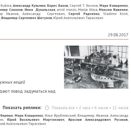
 Kubwa
Александр Кузьмин
Борис Бахов
Сергей Т. Козлов
Марк Козыренко
,
,
,
,
,
имир Соколов
Инна Дукальская
arvid miezis
Marija Iltiņa
Максим Важенин
,
,
,
,
,
ир Иванов
Александр Сергеевич
Сергей Радченко
Vladimir Kirsh
,
,
,
,
Владимир Сергеевич Шатунов
Юрий Анатольевич Тарасевич
,
,
29.08.2017
 нужных вещей
я дают повод задуматься над
Показать реплики:
Показать все
•
2 часа
•
6 часов
•
12 часов
уберман
Марк Козыренко
Илья Врублевский
Владимир Иванов
Александр
,
,
,
,
ин
Юрий Васильевич Мартинович
Ярослав Александрович Русаков
,
,
,
ий Анатольевич Тарасевич