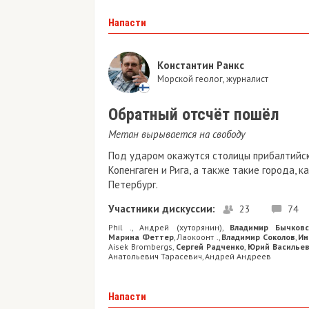
Напасти
Константин Ранкс
Морской геолог, журналист
Обратный отсчёт пошёл
Метан вырывается на свободу
Под ударом окажутся столицы прибалтийск
Копенгаген и Рига, а также такие города, к
Петербург.
Участники дискуссии:
23
74
Phil .
Андрей (хуторянин)
Владимир Бычковс
,
,
Марина Феттер
Лаокоонт .
Владимир Соколов
Ин
,
,
,
Aisek Brombergs
Сергей Радченко
Юрий Василье
,
,
Анатольевич Тарасевич
Андрей Андреев
,
Напасти