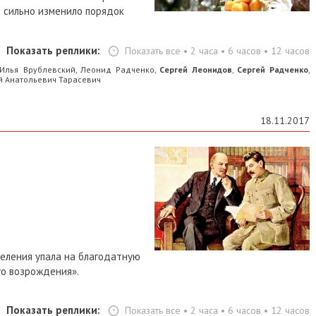
 сильно изменило порядок
Показать реплики:
Показать все
•
2 часа
•
6 часов
•
12 часов
Илья Врублевский
Леонид Радченко
Сергей Леонидов
Сергей Радченко
,
,
,
,
 Анатольевич Тарасевич
18.11.2017
деления упала на благодатную
го возрождения».
Показать реплики:
Показать все
•
2 часа
•
6 часов
•
12 часов