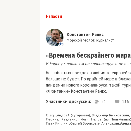
Напасти
Константин Ранкс
Морской геолог, журналист
«Времена бескрайнего мир
В Европу с анализом на коронавирус и не в э
Беззаботных поездок в любимые европейски
больше не будет. По крайней мере в ближ
пандемии нового коронавируса, такой тури
«Фонтанки» Константин Ранкс.
Участники дискуссии:
21
136
Oleg .
Андрей (хуторянин)
Владимир Бычковский
,
,
,
Леонид Радченко
Илья Нелов (из Тель-Авива
,
Иван Киплинг
Сергей Борисович Алексахин
Алекс
,
,