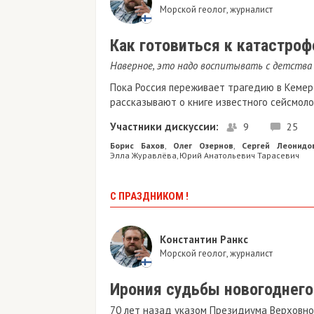
Морской геолог, журналист
Как готовиться к катастроф
Наверное, это надо воспитывать с детства
Пока Россия переживает трагедию в Кемер
рассказывают о книге известного сейсмол
Участники дискуссии:
9
25
Борис Бахов
Олег Озернов
Сергей Леонидо
,
,
Элла Журавлёва
Юрий Анатольевич Тарасевич
,
С ПРАЗДНИКОМ !
Константин Ранкс
Морской геолог, журналист
Ирония судьбы новогоднего
70 лет назад указом Президиума Верховног