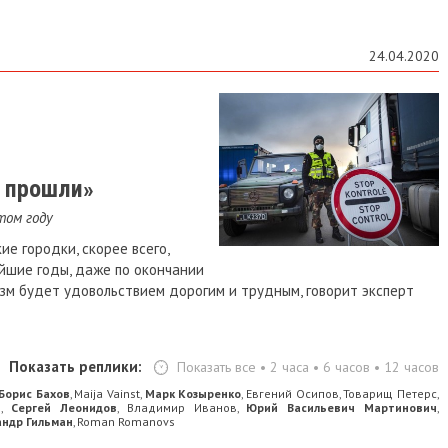
24.04.2020
а прошли»
том году
е городки, скорее всего,
айшие годы, даже по окончании
зм будет удовольствием дорогим и трудным, говорит эксперт
Показать реплики:
Показать все
•
2 часа
•
6 часов
•
12 часов
Борис Бахов
Maija Vainst
Марк Козыренко
Евгений Осипов
Товарищ Петерс
,
,
,
,
,
)
Сергей Леонидов
Владимир Иванов
Юрий Васильевич Мартинович
,
,
,
,
андр Гильман
Roman Romanovs
,