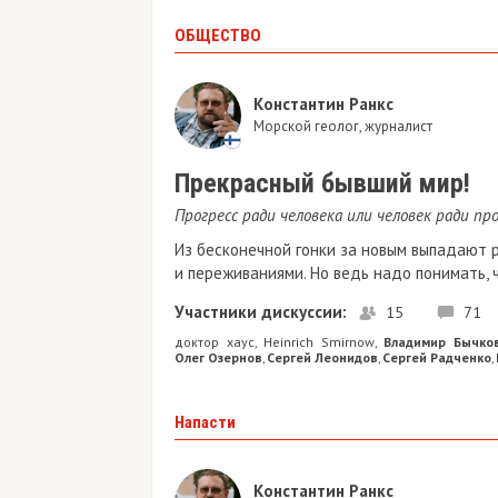
ОБЩЕСТВО
Константин Ранкс
Морской геолог, журналист
Прекрасный бывший мир!
Прогресс ради человека или человек ради про
Из бесконечной гонки за новым выпадают р
и переживаниями. Но ведь надо понимать, 
Участники дискуссии:
15
71
доктор хаус
Heinrich Smirnow
Владимир Бычко
,
,
Олег Озернов
Сергей Леонидов
Сергей Радченко
,
,
,
Напасти
Константин Ранкс