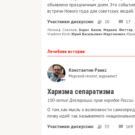
объявлено праздничным днём. Это событие
встречи Нового года для советских людей.
Участники дискуссии:
10
17
Леонид Соколов
Борис Бахов
Марина Феттер
,
,
,
Vladimir Kirsh
Юрий Васильевич Мартинович
Юрий
,
,
Лечебник истории
Константин Ранкс
Морской геолог, журналист
Харизма сепаратизма
100-летие Декларации прав народов России
О том, как мысль о возможности самоопре
почву идей так называемого «национально
Участники дискуссии:
33
169