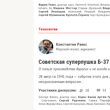
Вадим Гилис
доктор хаус
Heinrich Smirnow
Bwana
,
,
,
Johans Ko
Марина Феттер
Старик Древний
Влад
,
,
,
Сергей Леонидов
Анатолий Первый
Владим
,
,
Сергей Муливанов
Kęstutis Čeponis
Гирт Брандачс
,
,
Технологии
Константин Ранкс
Морской геолог, журналист
Советская суперпушка Б-37
О пользе производства дорогих и не всегда
28 августа 1941 года — события этого дн
неоднозначным вопросом...
Участники дискуссии:
18
53
George Bailey
доктор хаус
Борис Бахов
Артём Г
,
,
,
Сергеевич
Сергей Радченко
Савва Параф
,
,
Элла Журавлёва
Сергей Балунин
Иван Киплинг
Юр
,
,
,