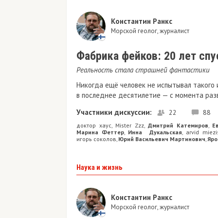
Константин Ранкс
Морской геолог, журналист
Фабрика фейков: 20 лет спу
Реальность стала страшней фантастики
Никогда ещё человек не испытывал такого 
в последнее десятилетие — с момента раз
Участники дискуссии:
22
88
доктор хаус
Mister Zzz
Дмитрий Катемиров
Е
,
,
,
Марина Феттер
Инна Дукальская
arvid miezi
,
,
игорь соколов
Юрий Васильевич Мартинович
Яро
,
,
Наука и жизнь
Константин Ранкс
Морской геолог, журналист