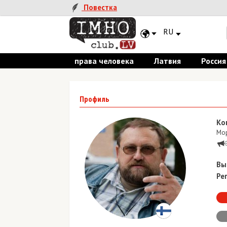
Повестка
RU
права человека
Латвия
Россия
Профиль
Ко
Мор
Вы
Ре