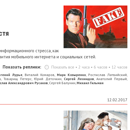
стя
информационного стресса, как
вития мобильного интернета и социальных сетей.
Показать реплики:
Показать все
•
2 часа
•
6 часов
•
12 часов
вгений Лурье
Виталий Комаров
Марк Козыренко
Ростислав Латвийский
,
,
,
,
s
Товарищ Петерс
Юрий Деточкин
Сергей Леонидов
Анатолий Первый
,
,
,
,
,
слав Александрович Русаков
Сергей Балунин
Михaил Гильмaн
,
,
12.02.2017