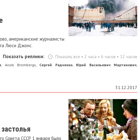
е
ово, американские журналисты
ога Люси Джонс.
Показать реплики:
Показать все
•
2 часа
•
6 часов
•
12 часов
в
Aisek Brombergs
Сергей Радченко
Юрий Васильевич Мартинович
,
,
,
,
31.12.2017
 застолья
о Совета СССР 1 января было