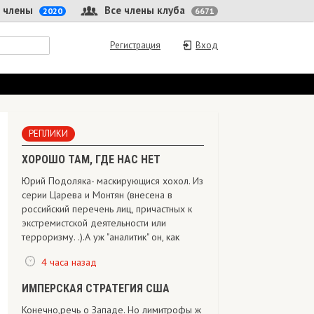
 члены
Все члены клуба
2020
6671
Регистрация
Вход
РЕПЛИКИ
ХОРОШО ТАМ, ГДЕ НАС НЕТ
Юрий Подоляка- маскирующися хохол. Из
серии Царева и Монтян (внесена в
российский перечень лиц, причастных к
экстремистской деятельности или
терроризму. .).А уж "аналитик" он, как
4 часа назад
ИМПЕРСКАЯ СТРАТЕГИЯ США
Конечно,речь о Западе. Но лимитрофы ж