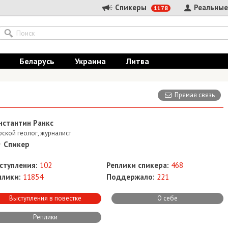
Спикеры
Реальные
1178
Беларусь
Украина
Литва
Прямая связь
нстантин Ранкс
ской геолог, журналист
Спикер
ступления:
102
Реплики спикера:
468
плики:
11854
Поддержало:
221
Выступления в повестке
О себе
Реплики