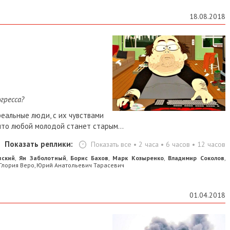
18.08.2018
гресса?
еальные люди, с их чувствами
что любой молодой станет старым...
Показать реплики:
Показать все
•
2 часа
•
6 часов
•
12 часов
вский
Ян Заболотный
Борис Бахов
Марк Козыренко
Владимир Соколов
,
,
,
,
,
Глория Веро
Юрий Анатольевич Тарасевич
,
01.04.2018