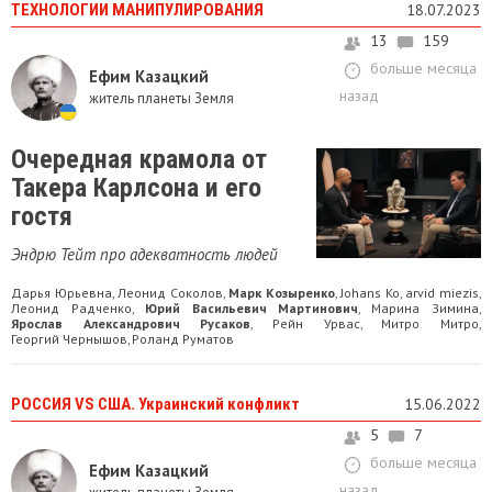
ТЕХНОЛОГИИ МАНИПУЛИРОВАНИЯ
18.07.2023
13
159
больше месяца
Ефим Казацкий
назад
житель планеты Земля
Очередная крамола от
Такера Карлсона и его
гостя
Эндрю Тейт про адекватность людей
Дарья Юрьевна
Леонид Соколов
Марк Козыренко
Johans Ko
arvid miezis
,
,
,
,
,
Леонид Радченко
Юрий Васильевич Мартинович
Марина Зимина
,
,
,
Ярослав Александрович Русаков
Рейн Урвас
Митро Митро
,
,
,
Георгий Чернышов
Роланд Руматов
,
РОССИЯ VS США. Украинский конфликт
15.06.2022
5
7
больше месяца
Ефим Казацкий
назад