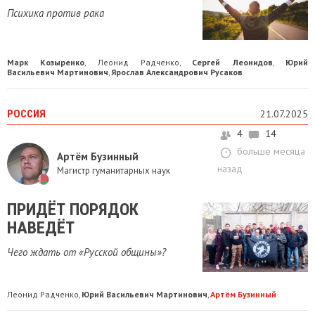
Психика против рака
Марк Козыренко
Леонид Радченко
Сергей Леонидов
Юрий
,
,
,
Васильевич Мартинович
Ярослав Александрович Русаков
,
РОССИЯ
21.07.2025
4
14
больше месяца
Артём Бузинный
назад
Магистр гуманитарных наук
ПРИДЁТ ПОРЯДОК
НАВЕДЁТ
Чего ждать от «Русской общины»?
Леонид Радченко
Юрий Васильевич Мартинович
Артём Бузинный
,
,