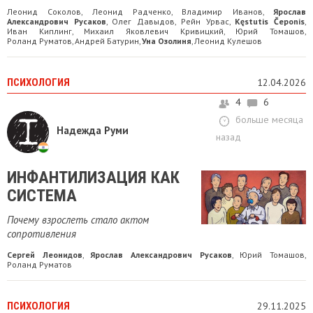
Леонид Соколов
Леонид Радченко
Владимир Иванов
Ярослав
,
,
,
Александрович Русаков
Олег Давыдов
Рейн Урвас
Kęstutis Čeponis
,
,
,
,
Иван Киплинг
Михаил Яковлевич Кривицкий
Юрий Томашов
,
,
,
Роланд Руматов
Андрей Батурин
Уна Озолиня
Леонид Кулешов
,
,
,
ПСИХОЛОГИЯ
12.04.2026
4
6
больше месяца
Надежда Руми
назад
ИНФАНТИЛИЗАЦИЯ КАК
СИСТЕМА
Почему взрослеть стало актом
сопротивления
Сергей Леонидов
Ярослав Александрович Русаков
Юрий Томашов
,
,
,
Роланд Руматов
ПСИХОЛОГИЯ
29.11.2025