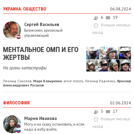
УКРАИНА. ОБЩЕСТВО
06.08.2024
6
19
Сергей Васильев
больше месяца
Бизнесмен, кризисный
назад
управляющий
МЕНТАЛЬНОЕ ОМП И ЕГО
ЖЕРТВЫ
На грани катастрофы
Леонид Соколов
Марк Козыренко
arvid miezis
Леонид Радченко
Ярослав
,
,
,
,
Александрович Русаков
ФИЛОСОФИЯ
02.06.2024
5
17
Мария Иванова
больше месяца
Могу и на скаку остановить, и если
назад
надо в избу войти.