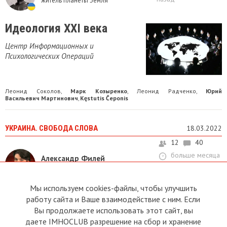
житель планеты Земля
Идеология XXI века
Центр Информационных и
Психологических Операций
Леонид Соколов
Марк Козыренко
Леонид Радченко
Юрий
,
,
,
Васильевич Мартинович
Kęstutis Čeponis
,
УКРАИНА. СВОБОДА СЛОВА
18.03.2022
12
40
больше месяца
Александр Филей
назад
Латвийский русский филолог
Мы используем cookies-файлы, чтобы улучшить
ЧТО ПРОИСХОДИТ С
работу сайта и Ваше взаимодействие с ним. Если
ЛЮДЬМИ...
Вы продолжаете использовать этот сайт, вы
даете IMHOCLUB разрешение на сбор и хранение