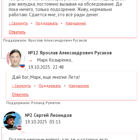
рак желудка, постоянно вызывая на обследование. Да
пока ничего, только подозрение. Живу, нормально
работаю. Сдается мне, это всё ради денег.
↑
Свернуть
•
Поддержать
•
Нарушение
Ответить
Поддержали:
Ярослав Александрович Русаков
№12
Ярослав Александрович Русаков
→
Марк Козыренко
,
19.10.2025
22:48
Дай бог, Марк, еще многие Лета!
↑
Свернуть
•
Поддержать
•
Нарушение
Ответить
Поддержали:
Роланд Руматов
№2
Сергей Леонидов
19.10.2025
03:13
Остался неясным вопрос: как те, у которых есть