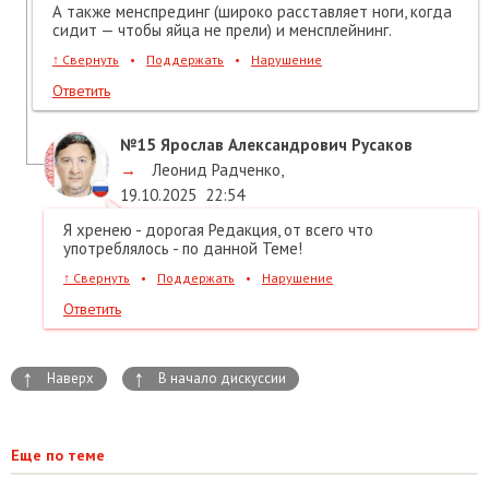
А также менспрединг (широко расставляет ноги, когда
сидит — чтобы яйца не прели) и менсплейнинг.
↑
Свернуть
•
Поддержать
•
Нарушение
Ответить
№15
Ярослав Александрович Русаков
→
Леонид Радченко
,
19.10.2025
22:54
Я хренею - дорогая Редакция, от всего что
употреблялось - по данной Теме!
↑
Свернуть
•
Поддержать
•
Нарушение
Ответить
↑
↑
Наверх
В начало дискуссии
Еще по теме