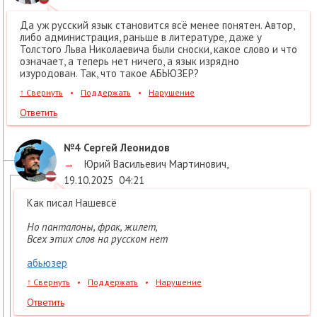
Да уж русский язык становится всё менее понятен. Автор,
либо администрация, раньше в литературе, даже у
Толстого Льва Николаевича были сноски, какое слово и что
означает, а теперь нет ничего, а язык изрядно
изуродован. Так, что такое АБЬЮЗЕР?
↑
Свернуть
•
Поддержать
•
Нарушение
Ответить
№4
Сергей Леонидов
→
Юрий Васильевич Мартинович
,
19.10.2025
04:21
Как писал Нашевсё
Но панталоны, фрак, жилет,
Всех этих слов на русском нет
абьюзер
↑
Свернуть
•
Поддержать
•
Нарушение
Ответить