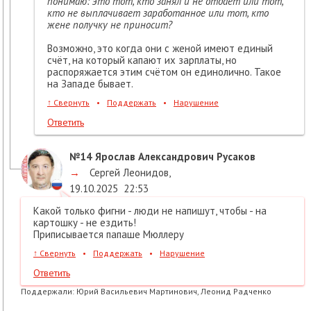
понимаю: это тот, кто занял и не отдаёт или тот,
кто не выплачивает заработанное или тот, кто
жене получку не приносит?
Возможно, это когда они с женой имеют единый
счёт, на который капают их зарплаты, но
распоряжается этим счётом он единолично. Такое
на Западе бывает.
↑
Свернуть
•
Поддержать
•
Нарушение
Ответить
№14
Ярослав Александрович Русаков
→
Сергей Леонидов
,
19.10.2025
22:53
Какой только фигни - люди не напишут, чтобы - на
картошку - не ездить!
Приписывается папаше Мюллеру
↑
Свернуть
•
Поддержать
•
Нарушение
Ответить
Поддержали:
Юрий Васильевич Мартинович, Леонид Радченко