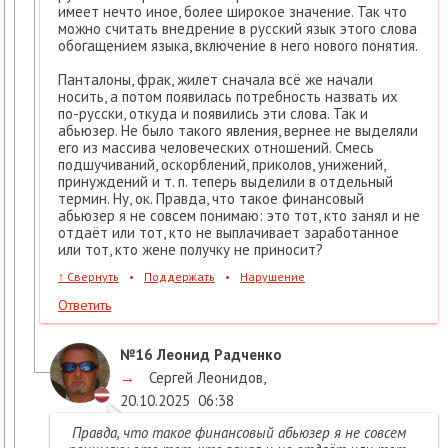
имеет нечто иное, более широкое значение. Так что
можно считать внедрение в русский язык этого слова
обогащением языка, включение в него нового понятия.
Панталоны, фрак, жилет сначала всё же начали
носить, а потом появилась потребность назвать их
по-русски, откуда и появились эти слова. Так и
абьюзер. Не было такого явления, вернее не выделяли
его из массива человеческих отношений. Смесь
подшучиваний, оскорблений, приколов, унижений,
принуждений и т. п. теперь выделили в отдельный
термин. Ну, ок. Правда, что такое финансовый
абьюзер я не совсем понимаю: это тот, кто занял и не
отдаёт или тот, кто не выплачивает заработанное
или тот, кто жене получку не приносит?
↑
Свернуть
•
Поддержать
•
Нарушение
Ответить
№16
Леонид Радченко
→
Сергей Леонидов
,
20.10.2025
06:38
Правда, что такое финансовый абьюзер я не совсем