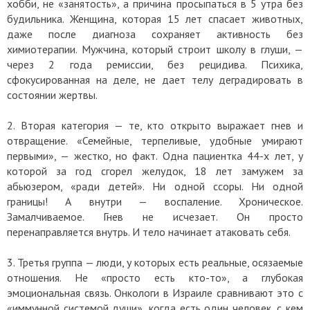
хобби, не «занятость», а причина просыпаться в 5 утра без
будильника. Женщина, которая 15 лет спасает животных,
даже после диагноза сохраняет активность без
химиотерапии. Мужчина, который строит школу в глуши, —
через 2 года ремиссии, без рецидива. Психика,
сфокусированная на деле, не дает телу деградировать в
состоянии жертвы.
⁠2. Вторая категория — те, кто открыто выражает гнев и
отвращение. «Семейные, терпеливые, удобные умирают
первыми», — жестко, но факт. Одна пациентка 44-х лет, у
которой за год сгорел желудок, 18 лет замужем за
абьюзером, «ради детей». Ни одной ссоры. Ни одной
границы! А внутри — воспаление. Хроническое.
Замалчиваемое. Гнев не исчезает. Он просто
перенаправляется внутрь. И тело начинает атаковать себя.
3. Третья группа — люди, у которых есть реальные, осязаемые
отношения. Не «просто есть кто-то», а глубокая
эмоциональная связь. Онкологи в Израиле сравнивают это с
«иммунной системой души», когда есть один человек, с кем