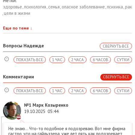
Метки:
здоровье
,
психология
,
семья
,
опасное заболевание
,
психика
,
рак
,
цели в жизни
Еще по теме
↓
Вопросы Надежде
СВЕРНУТЬ ВСЕ
ПОКАЗАТЬ ВСЕ
1 ЧАС
2 ЧАСА
6 ЧАСОВ
СУТКИ
Комментарии
СВЕРНУТЬ ВСЕ
ПОКАЗАТЬ ВСЕ
1 ЧАС
2 ЧАСА
6 ЧАСОВ
СУТКИ
№1
Марк Козыренко
19.10.2025
05:44
Не знаю... Что-то подобное я подозреваю. Вот мне фирма
гастро, что на гайльэзера, уже лет пять как подозревает