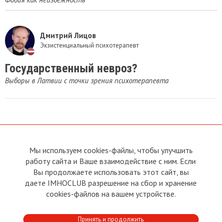
Дмитрий Лицов
Экзистенциальный психотерапевт
Государственный невроз?
Выборы в Латвии с точки зрения психотерапевта
Мы используем cookies-файлы, чтобы улучшить
О сайте
Прямая связь с
работу сайта и Ваше взаимодействие с ним. Если
Председателем
Устав
Вы продолжаете использовать этот сайт, вы
Прямая связь c членами клуба
Условия пользования
даете IMHOCLUB разрешение на сбор и хранение
Реклама
Политика конфиденциальности
cookies-файлов на вашем устройстве.
Контакты
Copyright © 2011 - 2026 Imho
Принять и продолжить
Club