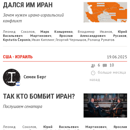
ДАЛСЯ ИМ ИРАН
Зачем нужен ирано-израильский
конфликт
Леонид Соколов
Марк Козыренко
Владимир Иванов
Юрий
,
,
,
Васильевич Мартинович
Ярослав Александрович Русаков
,
,
Kęstutis Čeponis
Иван Киплинг
Георгий Чернышов
Роланд Руматов
,
,
,
США - ИЗРАИЛЬ
19.06.2025
6
10
больше месяца
Семен Берг
назад
ТАК КТО БОМБИТ ИРАН?
Послушаем сенатора
Леонид Соколов
Юрий Васильевич Мартинович
Ярослав
,
,