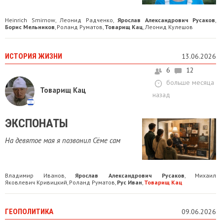
Heinrich Smirnow
Леонид Радченко
Ярослав Александрович Русаков
,
,
,
Борис Мельников
Роланд Руматов
Товарищ Кац
Леонид Кулешов
,
,
,
ИСТОРИЯ ЖИЗНИ
13.06.2026
6
12
больше месяца
Товарищ Кац
назад
ЭКСПОНАТЫ
На девятое мая я позвонил Сёме сам
Владимир Иванов
Ярослав Александрович Русаков
Михаил
,
,
Яковлевич Кривицкий
Роланд Руматов
Рус Иван
Товарищ Кац
,
,
,
ГЕОПОЛИТИКА
09.06.2026