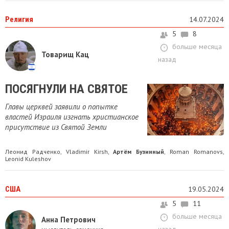
Религия
14.07.2024
5
8
больше месяца
Товарищ Кац
назад
ПОСЯГНУЛИ НА СВЯТОЕ
Главы церквей заявили о попытке
властей Израиля изгнать христианское
присутствие из Святой Земли
Леонид Радченко
Vladimir Kirsh
Артём Бузинный
Roman Romanovs
,
,
,
,
Leonid Kuleshov
США
19.05.2024
5
11
больше месяца
Анна Петрович
назад