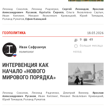
Леонид Соколов
Леонид Радченко
Сергей Леонидов
Ярослав
,
,
,
Александрович Русаков
Kęstutis Čeponis
Ольга Яковлевна Саутыч
,
,
,
Иван Киплинг
Михаил Яковлевич Кривицкий
Юрий Томашов
,
,
,
Роланд Руматов
Ефим Казацкий
,
ГЕОПОЛИТИКА
18.03.2026
9
49
больше месяца
Иван Сафранчук
назад
политолог
ИНТЕРВЕНЦИЯ КАК
НАЧАЛО «НОВОГО
МИРОВОГО ПОРЯДКА»
Леонид Соколов
Леонид Радченко
Дмитрий Виннер
Ярослав
,
,
,
Александрович Русаков
Иван Киплинг
Михаил Яковлевич Кривицкий
,
,
,
Юрий Томашов
Роланд Руматов
,