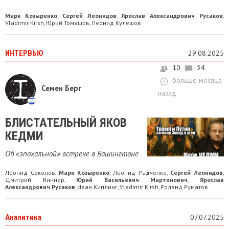
Марк Козыренко
Сергей Леонидов
Ярослав Александрович Русаков
,
,
,
Vladimir Kirsh
Юрий Томашов
Леонид Кулешов
,
,
ИНТЕРВЬЮ
29.08.2025
10
34
больше месяца
Семен Берг
назад
БЛИСТАТЕЛЬНЫЙ ЯКОВ
КЕДМИ
Об «эпохальной» встрече в Вашингтоне
Леонид Соколов
Марк Козыренко
Леонид Радченко
Сергей Леонидов
,
,
,
,
Дмитрий Виннер
Юрий Васильевич Мартинович
Ярослав
,
,
Александрович Русаков
Иван Киплинг
Vladimir Kirsh
Роланд Руматов
,
,
,
Аналитика
07.07.2025