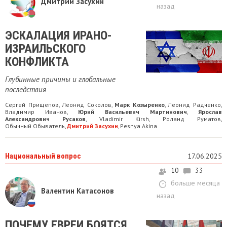
Дмитрий Засухин
назад
​ЭСКАЛАЦИЯ ИРАНО-
ИЗРАИЛЬСКОГО
КОНФЛИКТА
Глубинные причины и глобальные
последствия
Сергей Прищепов
Леонид Соколов
Марк Козыренко
Леонид Радченко
,
,
,
,
Владимир Иванов
Юрий Васильевич Мартинович
Ярослав
,
,
Александрович Русаков
Vladimir Kirsh
Роланд Руматов
,
,
,
Обычный Обыватель
Дмитрий Засухин
Pesnya Akina
,
,
Национальный вопрос
17.06.2025
10
33
больше месяца
Валентин Катасонов
назад
​ПОЧЕМУ ЕВРЕИ БОЯТСЯ