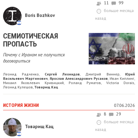
11
99
больше месяца
Boris Bozhkov
назад
СЕМИОТИЧЕСКАЯ
ПРОПАСТЬ
Почему с Ираном не получится
договориться
Леонид Радченко
Сергей Леонидов
Дмитрий Виннер
Юрий
,
,
,
Васильевич Мартинович
Ярослав Александрович Русаков
Иван Киплинг
,
,
,
Михаил Яковлевич Кривицкий
Роланд Руматов
Victoria Dorais
,
,
,
Леонид Кулешов
Товарищ Кац
,
ИСТОРИЯ ЖИЗНИ
07.06.2026
8
29
больше месяца
Товарищ Кац
назад