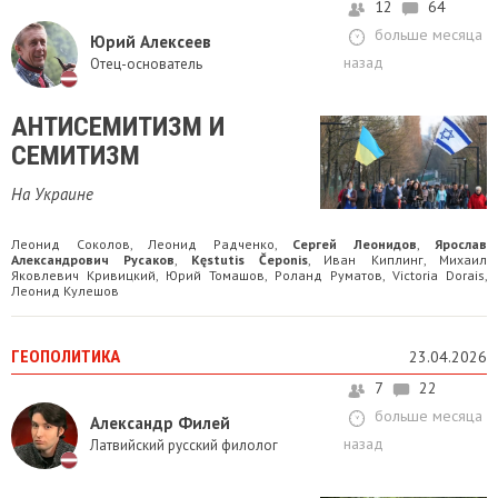
12
64
больше месяца
Юрий Алексеев
назад
Отец-основатель
​АНТИСЕМИТИЗМ И
СЕМИТИЗМ
На Украине
Леонид Соколов
Леонид Радченко
Сергей Леонидов
Ярослав
,
,
,
Александрович Русаков
Kęstutis Čeponis
Иван Киплинг
Михаил
,
,
,
Яковлевич Кривицкий
Юрий Томашов
Роланд Руматов
Victoria Dorais
,
,
,
,
Леонид Кулешов
ГЕОПОЛИТИКА
23.04.2026
7
22
больше месяца
Александр Филей
назад
Латвийский русский филолог