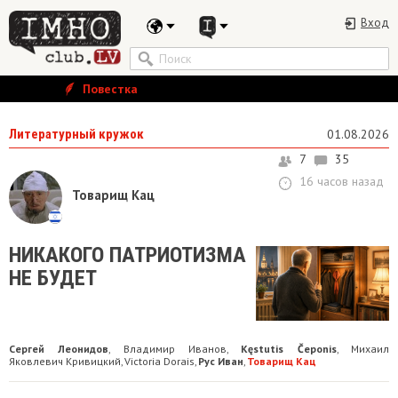
Вход
Повестка
Литературный кружок
01.08.2026
7
35
16 часов назад
Товарищ Кац
НИКАКОГО ПАТРИОТИЗМА
НЕ БУДЕТ
Сергей Леонидов
Владимир Иванов
Kęstutis Čeponis
Михаил
,
,
,
Яковлевич Кривицкий
Victoria Dorais
Рус Иван
Товарищ Кац
,
,
,