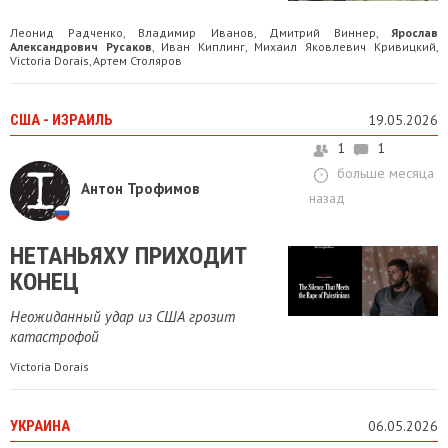
Леонид Радченко
Владимир Иванов
Дмитрий Виннер
Ярослав
,
,
,
Александрович Русаков
Иван Киплинг
Михаил Яковлевич Кривицкий
,
,
,
Victoria Dorais
Артем Столяров
,
США - ИЗРАИЛЬ
19.05.2026
1
1
больше месяца
Антон Трофимов
назад
НЕТАНЬЯХУ ПРИХОДИТ
КОНЕЦ
Неожиданный удар из США грозит
катастрофой
Victoria Dorais
УКРАИНА
06.05.2026