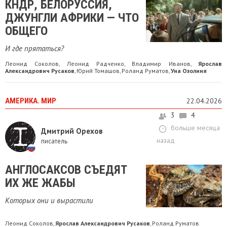
КНДР, БЕЛОРУССИЯ,
ДЖУНГЛИ АФРИКИ — ЧТО
ОБЩЕГО
И где прятаться?
Леонид Соколов
Леонид Радченко
Владимир Иванов
Ярослав
,
,
,
Александрович Русаков
Юрий Томашов
Роланд Руматов
Уна Озолиня
,
,
,
АМЕРИКА. МИР
22.04.2026
3
4
больше месяца
Дмитрий Орехов
назад
писатель
АНГЛОСАКСОВ СЪЕДЯТ
ИХ ЖЕ ЖАБЫ
Которых они и вырастили
Леонид Соколов
Ярослав Александрович Русаков
Роланд Руматов
,
,