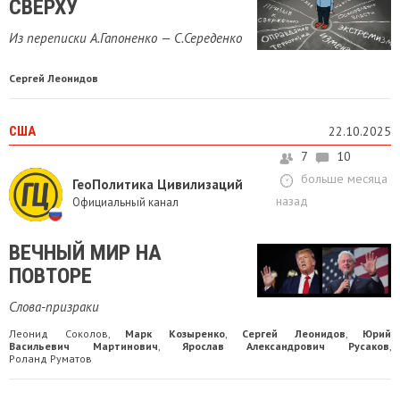
СВЕРХУ
Из переписки А.Гапоненко — С.Середенко
Сергей Леонидов
США
22.10.2025
7
10
больше месяца
ГеоПолитика Цивилизаций
назад
Официальный канал
ВЕЧНЫЙ МИР НА
ПОВТОРЕ
Слова-призраки
Леонид Соколов
Марк Козыренко
Сергей Леонидов
Юрий
,
,
,
Васильевич Мартинович
Ярослав Александрович Русаков
,
,
Роланд Руматов