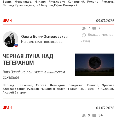
Борис Мельников
Михаил Яковлевич Кривицкий
Роланд Руматов
,
,
,
Леонид Кулешов
Андрей Батурин
Ефим Казацкий
,
,
ИРАН
09.03.2026
7
28
больше месяца
Ольга Бонч-Осмоловская
назад
Историк, к.и.н., востоковед
ЧЕРНАЯ ЛУНА НАД
ТЕГЕРАНОМ
Что Запад не понимает в шиитском
архетипе
Леонид Радченко
Сергей Леонидов
Владимир Иванов
Ярослав
,
,
,
Александрович Русаков
Михаил Яковлевич Кривицкий
Леонид Кулешов
,
,
,
Андрей Батурин
ИРАН
04.03.2026
9
84