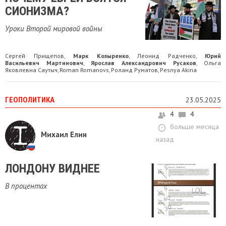
СИОНИЗМА?
Уроки Второй мировой войны
Сергей Прищепов
Марк Козыренко
Леонид Радченко
Юрий
,
,
,
Васильевич Мартинович
Ярослав Александрович Русаков
Ольга
,
,
Яковлевна Саутыч
Roman Romanovs
Роланд Руматов
Pesnya Akina
,
,
,
ГЕОПОЛИТИКА
23.05.2025
4
4
больше месяца
Михаил Елин
назад
ЛОНДОНУ ВИДНЕЕ
В процентах