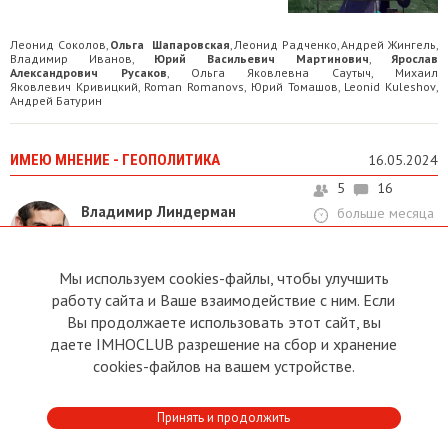
Леонид Соколов
Ольга Шапаровская
Леонид Радченко
Андрей Жингель
,
,
,
,
Владимир Иванов
Юрий Васильевич Мартинович
Ярослав
,
,
Александрович Русаков
Ольга Яковлевна Саутыч
Михаил
,
,
Яковлевич Кривицкий
Roman Romanovs
Юрий Томашов
Leonid Kuleshov
,
,
,
,
Андрей Батурин
ИМЕЮ МНЕНИЕ - ГЕОПОЛИТИКА
16.05.2024
5
16
Владимир Линдерман
больше месяца
Председатель партии «За родной
назад
язык!»
Мы используем cookies-файлы, чтобы улучшить
ПОРА ГОТОВИТЬ VIP-
работу сайта и Ваше взаимодействие с ним. Если
КАМЕРЫ
Вы продолжаете использовать этот сайт, вы
даете IMHOCLUB разрешение на сбор и хранение
В Рижском Централе
cookies-файлов на вашем устройстве.
Леонид Соколов
Леонид Радченко
Иван Киплинг
Roman Romanovs
,
,
,
,
Роланд Руматов
Принять и продолжить