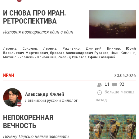
И СНОВА ПРО ИРАН.
РЕТРОСПЕКТИВА
История повторяется один в один
Леонид Соколов
Леонид Радченко
Дмитрий Виннер
Юрий
,
,
,
Васильевич Мартинович
Ярослав Александрович Русаков
Иван Киплинг
,
,
,
Михаил Яковлевич Кривицкий
Роланд Руматов
Ефим Казацкий
,
,
ИРАН
20.03.2026
11
92
больше месяца
Александр Филей
назад
Латвийский русский филолог
НЕПОКОРЕННАЯ
ВЕЧНОСТЬ
Почему Персию нельзя завоевать