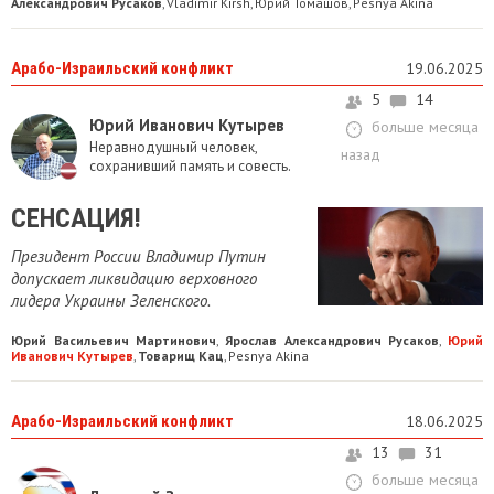
Александрович Русаков
Vladimir Kirsh
Юрий Томашов
Pesnya Akina
,
,
,
Арабо-Израильский конфликт
19.06.2025
5
14
Юрий Иванович Кутырев
больше месяца
Неравнодушный человек,
назад
сохранивший память и совесть.
СЕНСАЦИЯ!
Президент России Владимир Путин
допускает ликвидацию верховного
лидера Украины Зеленского.
Юрий Васильевич Мартинович
Ярослав Александрович Русаков
Юрий
,
,
Иванович Кутырев
Товарищ Кац
Pesnya Akina
,
,
Арабо-Израильский конфликт
18.06.2025
13
31
больше месяца