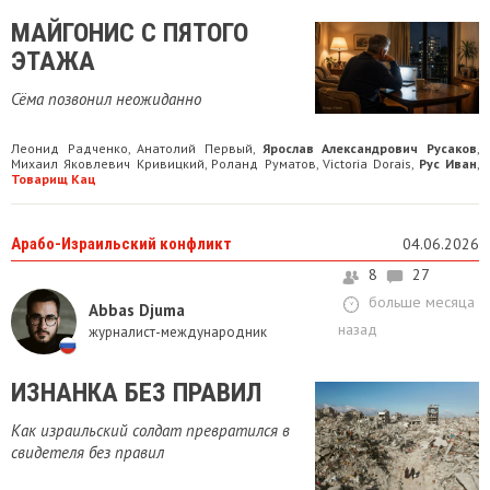
МАЙГОНИС С ПЯТОГО
ЭТАЖА
Сёма позвонил неожиданно
Леонид Радченко
Анатолий Первый
Ярослав Александрович Русаков
,
,
,
Михаил Яковлевич Кривицкий
Роланд Руматов
Victoria Dorais
Рус Иван
,
,
,
,
Товарищ Кац
Арабо-Израильский конфликт
04.06.2026
8
27
больше месяца
Abbas Djuma
назад
журналист-международник
ИЗНАНКА БЕЗ ПРАВИЛ
Как израильский солдат превратился в
свидетеля без правил