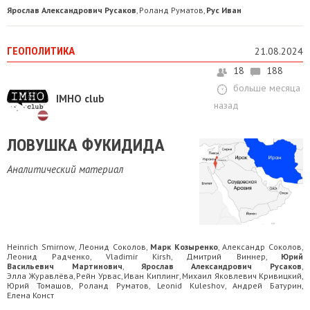
Ярослав Александрович Русаков
Роланд Руматов
Рус Иван
,
,
ГЕОПОЛИТИКА
21.08.2024
18
188
больше месяца
IMHO club
назад
ЛОВУШКА ФУКИДИДА
Аналитический материал
Heinrich Smirnow
Леонид Соколов
Марк Козыренко
Александр Соколов
,
,
,
,
Леонид Радченко
Vladimir Kirsh
Дмитрий Виннер
Юрий
,
,
,
Васильевич Мартинович
Ярослав Александрович Русаков
,
,
Элла Журавлёва
Рейн Урвас
Иван Киплинг
Михаил Яковлевич Кривицкий
,
,
,
,
Юрий Томашов
Роланд Руматов
Leonid Kuleshov
Андрей Батурин
,
,
,
,
Елена Конст