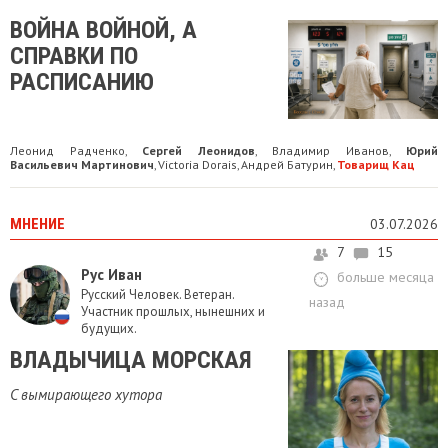
ВОЙНА ВОЙНОЙ, А
СПРАВКИ ПО
РАСПИСАНИЮ
Леонид Радченко
Сергей Леонидов
Владимир Иванов
Юрий
,
,
,
Васильевич Мартинович
Victoria Dorais
Андрей Батурин
Товарищ Кац
,
,
,
МНЕНИЕ
03.07.2026
7
15
Рус Иван
больше месяца
Русский Человек. Ветеран.
назад
Участник прошлых, нынешних и
будущих.
ВЛАДЫЧИЦА МОРСКАЯ
C вымирающего хутора