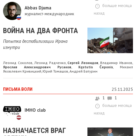
больше месяца
Abbas Djuma
назад
журналист-международник
ВОЙНА НА ДВА ФРОНТА
Попытка дестабилизации Ирана
изнутри
Леонид Соколов
Леонид Радченко
Сергей Леонидов
Владимир Иванов
,
,
,
,
Ярослав Александрович Русаков
Kęstutis Čeponis
Михаил
,
,
Яковлевич Кривицкий
Юрий Томашов
Андрей Батурин
,
,
ПИСЬМА ВОЛИ
25.11.2025
1
1
больше месяца
IMHO club
назад
НАЗНАЧАЕТСЯ ВРАГ