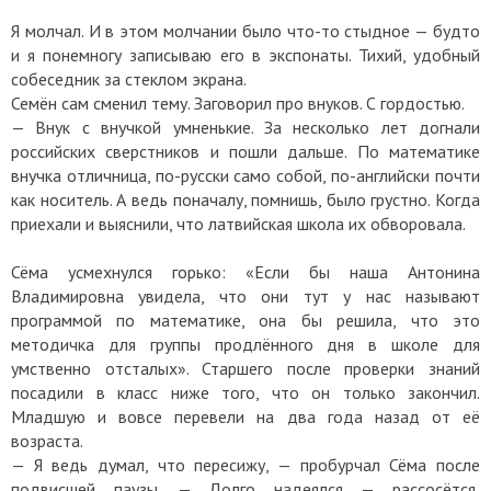
Я молчал. И в этом молчании было что-то стыдное — будто
и я понемногу записываю его в экспонаты. Тихий, удобный
собеседник за стеклом экрана.
Семён сам сменил тему. Заговорил про внуков. С гордостью.
— Внук с внучкой умненькие. За несколько лет догнали
российских сверстников и пошли дальше. По математике
внучка отличница, по-русски само собой, по-английски почти
как носитель. А ведь поначалу, помнишь, было грустно. Когда
приехали и выяснили, что латвийская школа их обворовала.
Сёма усмехнулся горько: «Если бы наша Антонина
Владимировна увидела, что они тут у нас называют
программой по математике, она бы решила, что это
методичка для группы продлённого дня в школе для
умственно отсталых». Старшего после проверки знаний
посадили в класс ниже того, что он только закончил.
Младшую и вовсе перевели на два года назад от её
возраста.
— Я ведь думал, что пересижу, — пробурчал Сёма после
подвисшей паузы. — Долго надеялся — рассосётся,