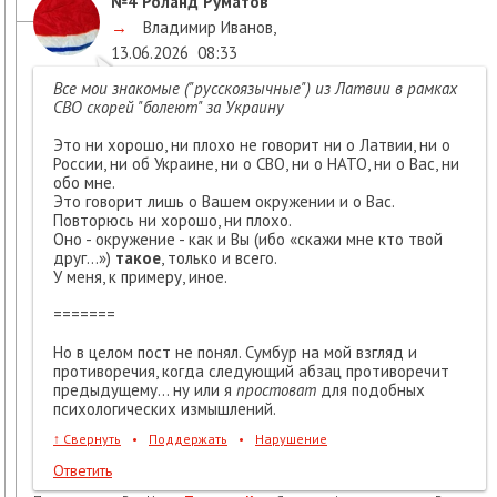
№4
Роланд Руматов
→
Владимир Иванов
,
13.06.2026
08:33
Все мои знакомые ("русскоязычные") из Латвии в рамках
СВО скорей "болеют" за Украину
Это
ни хорошо, ни плохо не говорит ни о Латвии, ни о
России, ни об Украине, ни о СВО, ни о НАТО, ни о Вас, ни
обо мне.
Это говорит лишь о Вашем окружении и о Вас.
Повторюсь ни хорошо, ни плохо.
Оно - окружение - как и Вы (ибо «скажи мне кто твой
друг…»)
такое
, только и всего.
У меня, к примеру, иное.
=======
Но в целом пост не понял. Сумбур на мой взгляд и
противоречия, когда следующий абзац противоречит
предыдущему… ну или я
простоват
для подобных
психологических измышлений.
↑
Свернуть
•
Поддержать
•
Нарушение
Ответить