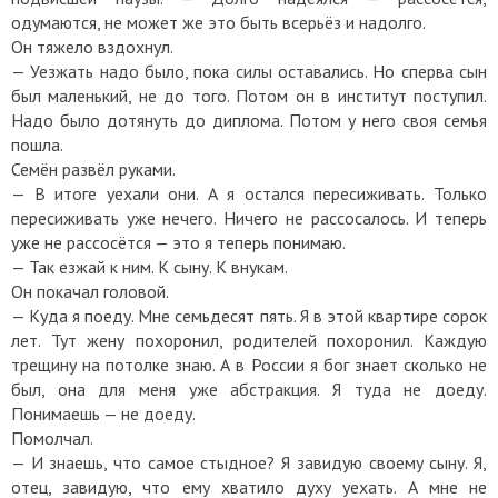
одумаются, не может же это быть всерьёз и надолго.
Он тяжело вздохнул.
— Уезжать надо было, пока силы оставались. Но сперва сын
был маленький, не до того. Потом он в институт поступил.
Надо было дотянуть до диплома. Потом у него своя семья
пошла.
Семён развёл руками.
— В итоге уехали они. А я остался пересиживать. Только
пересиживать уже нечего. Ничего не рассосалось. И теперь
уже не рассосётся — это я теперь понимаю.
— Так езжай к ним. К сыну. К внукам.
Он покачал головой.
— Куда я поеду. Мне семьдесят пять. Я в этой квартире сорок
лет. Тут жену похоронил, родителей похоронил. Каждую
трещину на потолке знаю. А в России я бог знает сколько не
был, она для меня уже абстракция. Я туда не доеду.
Понимаешь — не доеду.
Помолчал.
— И знаешь, что самое стыдное? Я завидую своему сыну. Я,
отец, завидую, что ему хватило духу уехать. А мне не