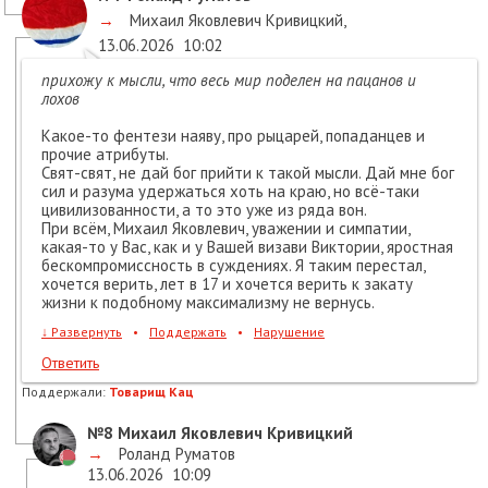
→
Михаил Яковлевич Кривицкий
,
13.06.2026
10:02
прихожу к мысли, что весь мир поделен на пацанов и
лохов
Какое-то фентези наяву, про рыцарей, попаданцев и
прочие атрибуты.
Свят-свят, не дай бог прийти к такой мысли. Дай мне бог
сил и разума удержаться хоть на краю, но всё-таки
цивилизованности, а то это уже из ряда вон.
При всём, Михаил Яковлевич, уважении и симпатии,
какая-то у Вас, как и у Вашей визави Виктории, яростная
бескомпромиссность в суждениях. Я таким перестал,
хочется верить, лет в 17 и хочется верить к закату
жизни к подобному максимализму не вернусь.
↓
Развернуть
•
Поддержать
•
Нарушение
Ответить
Поддержали:
Товарищ Кац
№8
Михаил Яковлевич Кривицкий
→
Роланд Руматов
13.06.2026
10:09