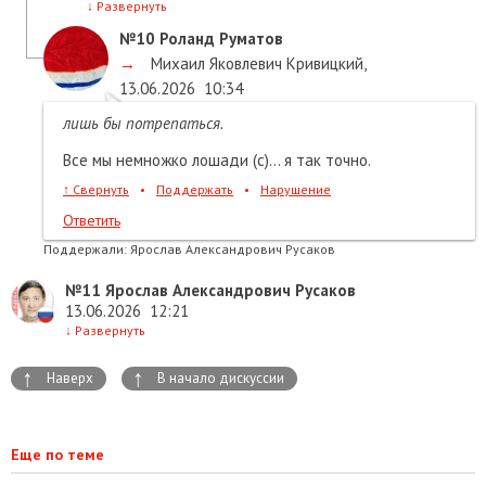
↓
Развернуть
№10
Роланд Руматов
→
Михаил Яковлевич Кривицкий
,
13.06.2026
10:34
лишь бы потрепаться.
Все мы немножко лошади (с)… я так точно.
↑
Свернуть
•
Поддержать
•
Нарушение
Ответить
Поддержали:
Ярослав Александрович Русаков
№11
Ярослав Александрович Русаков
13.06.2026
12:21
↓
Развернуть
↑
↑
Наверх
В начало дискуссии
Еще по теме