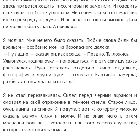
здесь придётся ходить тихо, чтобы не заметили. И говорить
ещё тише, чтобы не услышали. Ни о чём таком этот мальчик
во втором ряду не думал. И не знал, что оно возможно. Да и
не должен был узнать. А пришлось.
Я молчал. Мне нечего было сказать. Любые слова были бы
враньём — особенно мои, из безопасного далека.
— Ну ладно, — сказал он, как всегда. — Поздно. Ты ложись.
Улыбнулся, поднял руку — попрощаться. И в эту секунду связь
рассыпалась. Рука осталась отдельно, лицо отдельно,
фотография в другой руке — отдельно. Картинка замерла,
разбитая на квадраты, и погасла.
Я не стал перезванивать. Сидел перед чёрным экраном и
смотрел на своё отражение в тёмном стекле. Старое лицо,
очки, лампа за спиной. Я подумал: вот я, которому «можно
сказать вслух». Сижу и молчу. И не знаю, чего в этом
молчании больше — усталости или того самого соучастия,
которого я всю жизнь боялся.