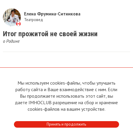
Елена Фрумина-Ситникова
Театровед
Итог прожитой не своей жизни
о Родине
Мы используем cookies-файлы, чтобы улучшить
О сайте
Прямая связь с
Председателем
работу сайта и Ваше взаимодействие с ним. Если
Устав
Вы продолжаете использовать этот сайт, вы
Прямая связь c членами клуба
Условия пользования
даете IMHOCLUB разрешение на сбор и хранение
Реклама
Политика конфиденциальности
cookies-файлов на вашем устройстве.
Контакты
Copyright © 2011 - 2026 Imho
Принять и продолжить
Club