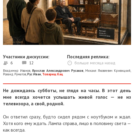
Участники дискуссии:
Последняя реплика:
6
12
больше месяца назад
Владимир Иванов
,
Ярослав Александрович Русаков
,
Михаил Яковлевич Кривицкий
,
Роланд Руматов
,
Рус Иван
,
Товарищ Кац
Не дожидаясь субботы, не глядя на часы. В этот день
мне всегда хочется услышать живой голос — не из
телевизора, а свой, родной.
Он ответил сразу, будто сидел рядом с ноутбуком и ждал.
Хотя кого ему ждать. Лампа справа, лицо в половину света —
как всегда.