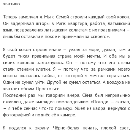
хватило.
Теперь замолчал я. Мы с Сёмой строили каждый свой кокон.
Он задёргивал шторы в Риге: квартира, работа, латышский
язык, поздравления латышским коллегам с их праздниками —
лишь бы оставили в покое и принимали за «своего».
Я свой кокон строил иначе — уехал за море, думал, там и
будет тихая правильная страна моей мечты. И оба мы в
своих коконах задохнулись. Он — потому что его стены
стали стенами клетки. Я — потому что за рамками моего
кокона оказалась война, от которой я мечтал спрятаться.
Один не сумел уйти. Другой не сумел остаться. А воздуха не
хватает обоим. Просто всё.
Последний раз мы говорили вчера. Сёма был непривычно
оживлён, даже выглядел помолодевшим. «Погоди, — сказал,
— я тебе сейчас что-то покажу». Ушёл из кадра, вернулся с
фотографией и поднёс её к камере.
Я подался к экрану. Чёрно-белая печать, плохой свет,