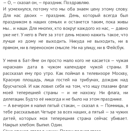
— О, — сказал он, — праздник. Поздравляю.
И усмехнулся, потому что мы оба знаем цену этому слову.
Для нас двоих — праздник. День, который всегда был
праздником в наших семьях и останется таким, пока живы
мы… и наши. Для многих, кто вокруг каждого из нас, — давно
уже нет. У него в Риге за этот день можно нажить такое, что
лучше из дому не выходить. Никуда не выходить, ни в
прямом, ни в переносном смысле. Ни на улицу, ни в Фейсбук.
У меня в Бат-Яме он просто мало кого не касается — чужая
«красная» дата в чужом календаре чужой страны. Я
рассказал ему про утро. Как поймал в телевизоре Москву,
Красную площадь, лица гостей на трибунах, дождик над
брусчаткой. И как ловил себя на том, что ищу глазами флаг
моей теперешней страны — и не нахожу. Ни флага, ни
делегации. Будто её никогда и не было на этом празднике.
— А вечером я налил пятый стакан, — сказал я. — Помнишь, я
тебе рассказывал. Четыре за всех наших, а пятый — за чужих
детей, которых моя теперешняя страна сейчас убивает.
Накрыл хлебом. Выпил. Один.
Сёма слушал, глядя в чашку. Потом поднял глаза.