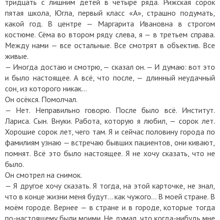
тридцать с лишним детей в четыре ряда. Рижская сорок
пятая школа, Югла, первый класс «А», страшно подумать,
какой год. В центре — Маргарита Ивановна в строгом
костюме. Сёма во втором ряду слева, я — в третьем справа.
Между нами — все остальные. Все смотрят в объектив. Все
живые.
— Иногда достаю и смотрю, — сказал он. — И думаю: вот это
и было настоящее. А всё, что после, — длинный неудачный
сон, из которого никак…
Он осёкся. Помолчал.
— Нет. Неправильно говорю. После было всё. Институт.
Лариса. Сын. Внуки. Работа, которую я любил, — сорок лет.
Хорошие сорок лет, чего там. Я и сейчас половину города по
фамилиям узнаю — встречаю бывших пациентов, они кивают,
помнят. Всё это было настоящее. Я не хочу сказать, что не
было.
Он смотрел на снимок.
— Я другое хочу сказать. Я тогда, на этой карточке, не знал,
что в конце жизни меня будут… как чужого… В моей стране. В
моём городе. Вернее — в стране и в городе, которые тогда
по-настоящему были моими. Не думал, что когда-нибудь мне