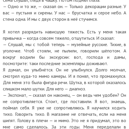
— Одно и то же, — сказал он. — Только декорации разные. У
вас — пустыня и сирены. У нас — брусчатка и серое небо. А
стена одна. И мы с двух сторон в неё стучимся.
Я хотел разрядить нависшую тяжесть. Есть у меня такая
привычка — когда совсем тяжело, отшутиться. И сказал:
— Слушай, мы с тобой теперь — музейные русские. Тихие, в
уголочке. Чтоб стояли, не пылили, говорили шёпотом. А
вокруг водили бы экскурсии: вот, господа и дамы,
посмотрите: таки последние экземпляры доживают.
Я думал, он улыбнётся. Он не улыбнулся. Долго молчал,
смотрел куда-то мимо камеры. И я понял, что промахнулся.
Для меня это была фигура речи. Шутка, в которой оказалось
слишком мало шутки. Для него — диагноз.
— Экспонат, — сказал он наконец, — он ведь чем удобен? Он
не сопротивляется. Стоит, где поставили. Я вот, знаешь,
поймал себя. Я уже не сопротивляюсь. Я научился ходить
тихо. Говорить тихо. В магазине не отвечать, если на меня
шипят. Голову в плечи — и мимо. Это не я придумал, это во
мне само сделалось. За эти годы. Меня переделали в