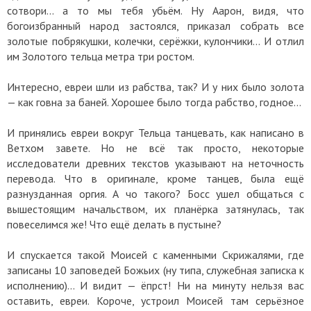
сотвори... а то мы тебя убьём. Ну Аарон, видя, что
богоизбранный народ застоялся, приказал собрать все
золотые побрякушки, колечки, серёжки, кулончики... И отлил
им Золотого тельца метра три ростом.
Интересно, евреи шли из рабства, так? И у них было золота
— как говна за баней. Хорошее было тогда рабство, годное...
И принялись евреи вокруг Тельца танцевать, как написано в
Ветхом завете. Но не всё так просто, некоторые
исследователи древних текстов указывают на неточность
перевода. Что в оригинале, кроме танцев, была ещё
разнузданная оргия. А чо такого? Босс ушел общаться с
вышестоящим начальством, их планёрка затянулась, так
повеселимся же! Что ещё делать в пустыне?
И спускается такой Моисей с каменными Скрижалями, где
записаны 10 заповедей Божьих (ну типа, служебная записка к
исполнению)... И видит — ёпрст! Ни на минуту нельзя вас
оставить, евреи. Короче, устроил Моисей там серьёзное