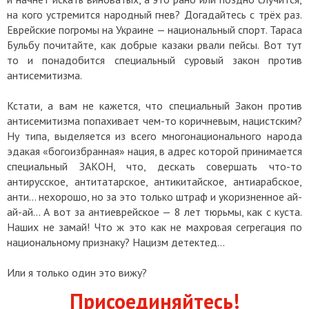
на кого устремится народный гнев? Догадайтесь с трёх раз.
Еврейские погромы на Украине — национальный спорт. Тараса
Бульбу почитайте, как добрые казаки рвали пейсы. Вот тут
то и понадобится специальный суровый закон против
антисемитизма.
Кстати, а вам не кажется, что специальный Закон против
антисемитизма попахивает чем-то коричневым, нацистским?
Ну типа, выделяется из всего многонационального народа
эдакая «богоизбранная» нация, в адрес которой принимается
специальный ЗАКОН, что, дескать совершать что-то
антирусское, антитатарское, антикитайское, антиарабское,
анти... нехорошо, но за это только штраф и укоризненное ай-
ай-ай... А вот за антиеврейское — 8 лет тюрьмы, как с куста.
Наших не замай! Что ж это как не махровая сегрегация по
национальному признаку? Нацизм детектед...
Или я только один это вижу?
Присоединяйтесь!