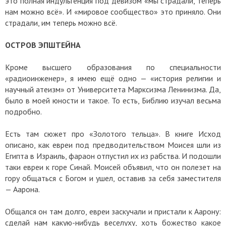
это полная индульгенция под девизом «мы страдали, теперь
нам можно всё». И «мировое сообщество» это приняло. Они
страдали, им теперь можно всё.
ОСТРОВ ЭПШТЕЙНА
Кроме высшего образования по специальности
«радиоинженер», я имею ещё одно — «история религии и
научный атеизм» от Университета Марксизма Ленинизма. Да,
было в моей юности и такое. То есть, Библию изучал весьма
подробно.
Есть там сюжет про «Золотого тельца». В книге Исход
описано, как евреи под предводительством Моисея шли из
Египта в Израиль, фараон отпустил их из рабства. И подошли
таки евреи к горе Синай. Моисей объявил, что он полезет на
гору общаться с Богом и ушел, оставив за себя заместителя
— Аарона.
Общался он там долго, евреи заскучали и пристали к Аарону:
сделай нам какую-нибудь веселуху, хоть божество какое