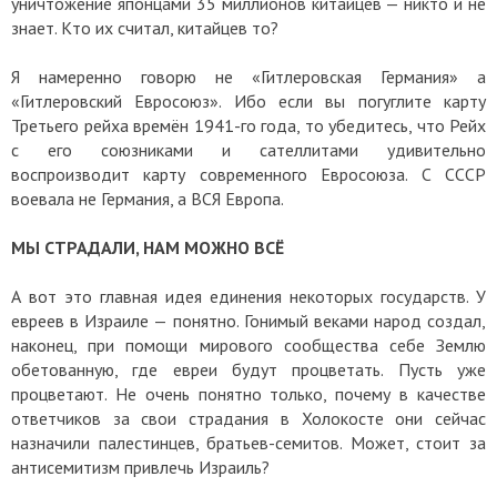
уничтожение японцами 35 миллионов китайцев — никто и не
знает. Кто их считал, китайцев то?
Я намеренно говорю не «Гитлеровская Германия» а
«Гитлеровский Евросоюз». Ибо если вы погуглите карту
Третьего рейха времён 1941-го года, то убедитесь, что Рейх
с его союзниками и сателлитами удивительно
воспроизводит карту современного Евросоюза. С СССР
воевала не Германия, а ВСЯ Европа.
МЫ СТРАДАЛИ, НАМ МОЖНО ВСЁ
А вот это главная идея единения некоторых государств. У
евреев в Израиле — понятно. Гонимый веками народ создал,
наконец, при помощи мирового сообщества себе Землю
обетованную, где евреи будут процветать. Пусть уже
процветают. Не очень понятно только, почему в качестве
ответчиков за свои страдания в Холокосте они сейчас
назначили палестинцев, братьев-семитов. Может, стоит за
антисемитизм привлечь Израиль?