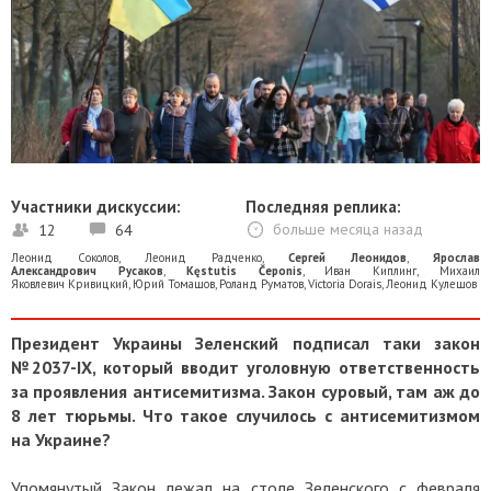
Участники дискуссии:
Последняя реплика:
12
64
больше месяца назад
Леонид Соколов
,
Леонид Радченко
,
Сергей Леонидов
,
Ярослав
Александрович Русаков
,
Kęstutis Čeponis
,
Иван Киплинг
,
Михаил
Яковлевич Кривицкий
,
Юрий Томашов
,
Роланд Руматов
,
Victoria Dorais
,
Леонид Кулешов
Президент Украины Зеленский подписал таки закон
№2037-ІХ, который вводит уголовную ответственность
за проявления антисемитизма. Закон суровый, там аж до
8 лет тюрьмы. Что такое случилось с антисемитизмом
на Украине?
Упомянутый Закон лежал на столе Зеленского с февраля