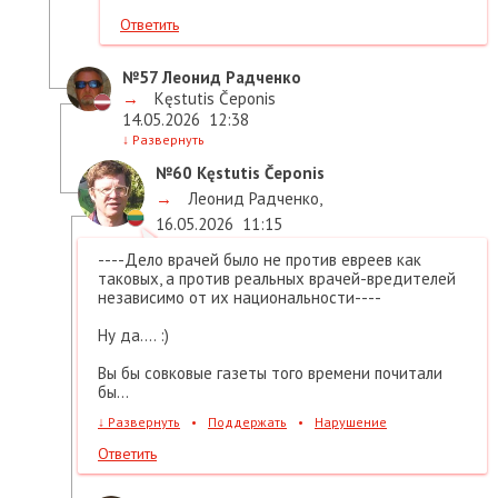
Ответить
№57
Леонид Радченко
→
Kęstutis Čeponis
14.05.2026
12:38
↓
Развернуть
№60
Kęstutis Čeponis
→
Леонид Радченко
,
16.05.2026
11:15
----Дело врачей было не против евреев как
таковых, а против реальных врачей-вредителей
независимо от их национальности----
Ну да.... :)
Вы бы совковые газеты того времени почитали
бы...
↓
Развернуть
•
Поддержать
•
Нарушение
Ответить