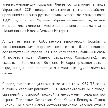
Украину-украинушку создали Ленин со Сталиным в виде
Украинской ССР, щедро пристёгивая к малороссийским
провинциям исконно русские земли, вплоть до Крыма. После
1991 года, когда Украина обрела незалежность, возник
вопрос: для единения многонационального народа нужна
Национальная Идея и Великая История.
А где её найти? Собственной героической борьбы с
экзистенциальным ворогом нет и не было никогда,
соответственно, героев нет. Про кого слагать былины и саги?
И возникла идея Общего Страдания, Холокоста-2, так
сказать, — Голодомор! Вот оно! И Ворог (русские) есть, и
Страдание, и всё прочее для печальных духоподъёмных
песен.
Справедливости ради стоит заметить, что в 1932-33 годах
в южных степных районах СССР действительно был голод,
связанный с суровой засухой и неурожаем. Голодала вся
страна, Поволжье, Казахстан, Урал, Кавказ, Беларусь, Южная
Сибирь. Но в украинской Истории записано, что вся страна