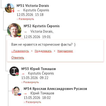
№51
Victoria Dorais
→
Kęstutis Čeponis
12.05.2026
15:18
↓
Развернуть
№52
Kęstutis Čeponis
→
Victoria Dorais
,
12.05.2026
19:01
Вам не нравятся исторические факты? :)
↓
Развернуть
•
Поддержать
•
Нарушение
Ответить
№53
Юрий Томашов
→
Kęstutis Čeponis
13.05.2026
09:22
↓
Развернуть
№54
Ярослав Александрович Русаков
→
Юрий Томашов
13.05.2026
18:02
↓
Развернуть