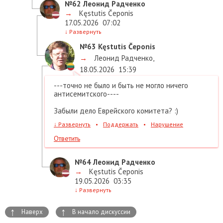
№62
Леонид Радченко
→
Kęstutis Čeponis
17.05.2026
07:02
↓
Развернуть
№63
Kęstutis Čeponis
→
Леонид Радченко
,
18.05.2026
15:39
---точно не было и быть не могло ничего
антисемитского----
Забыли дело Еврейского комитета? :)
↓
Развернуть
•
Поддержать
•
Нарушение
Ответить
№64
Леонид Радченко
→
Kęstutis Čeponis
19.05.2026
03:35
↓
Развернуть
↑
↑
Наверх
В начало дискуссии