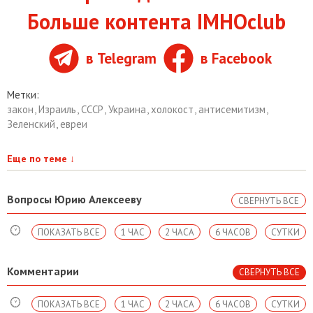
Больше контента IMHOclub
в Telegram
в Facebook
Метки:
закон
,
Израиль
,
СССР
,
Украина
,
холокост
,
антисемитизм
,
Зеленский
,
евреи
Еще по теме
↓
Вопросы Юрию Алексееву
СВЕРНУТЬ ВСЕ
ПОКАЗАТЬ ВСЕ
1 ЧАС
2 ЧАСА
6 ЧАСОВ
СУТКИ
Комментарии
СВЕРНУТЬ ВСЕ
ПОКАЗАТЬ ВСЕ
1 ЧАС
2 ЧАСА
6 ЧАСОВ
СУТКИ