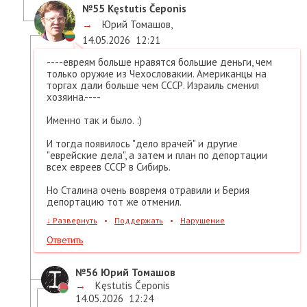
№55
Kęstutis Čeponis
→
Юрий Томашов
,
14.05.2026
12:21
----евреям больше нравятся большие деньги, чем
только оружие из Чехословакии. Американцы на
торгах дали больше чем СССР. Израиль сменил
хозяина.----
Именно так и было. :)
И тогда появилось "дело врачей" и другие
"еврейские дела", а затем и план по депортации
всех евреев СССР в Сибирь.
Но Сталина очень вовремя отравили и Берия
депортацию тот же отменил.
↓
Развернуть
•
Поддержать
•
Нарушение
Ответить
№56
Юрий Томашов
→
Kęstutis Čeponis
14.05.2026
12:24