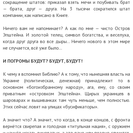
сокращение штатов: приказал взять мечи и поубивать брат
— брата, друг — друга. На 3 тысячи сократился штат
компании, как написано в Книге.
Ничего вам не напоминает? А как по мне — чисто Остров
Эпштейна. И золотой телец, символ богатства, и веселуха,
когда друг друга во все дыры... Ничего нового в этом мире
не случается, всё уже было...
И ПОГРОМЫ БУДУТ? БУДУТ, БУДУТ!
К чему я вспомнил Библию? А к тому, что нынешняя власть на
Украине (политическая, денежная) принадлежит то в
основном «богоизбранному народу», ага, ему, со своим
приватным «островком Эпштейна». Щирых украинцев в
шароварах и вышиванках там чуть меньше, чем полностью.
Этих сейчас ловят на улицах «бусификаторы».
А значит что? А значит, что когда, в конце концов, с фронта
вернётся свирепая и голодная «титульная нация», с оружием
и начнёт искать виноватых, а это рано или поздно случится,