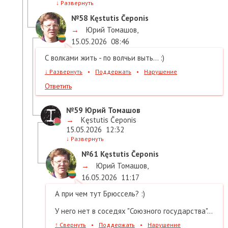
↓
Развернуть
№58
Kęstutis Čeponis
→
Юрий Томашов
,
15.05.2026
08:46
С волками жить - по волчьи выть... :)
↓
Развернуть
•
Поддержать
•
Нарушение
Ответить
№59
Юрий Томашов
→
Kęstutis Čeponis
15.05.2026
12:32
↓
Развернуть
№61
Kęstutis Čeponis
→
Юрий Томашов
,
16.05.2026
11:17
А при чем тут Брюссель? :)
У него нет в соседях "Союзного государства"...
↑
Свернуть
•
Поддержать
•
Нарушение