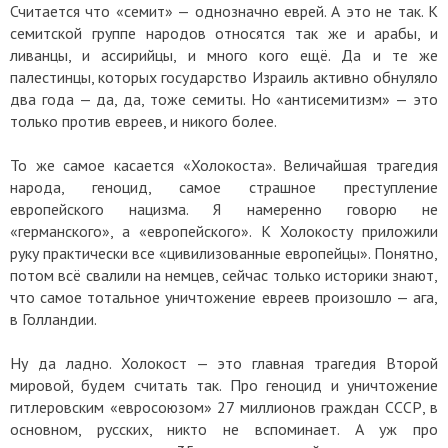
Считается что «семит» — однозначно еврей. А это не так. К
семитской группе народов относятся так же и арабы, и
ливанцы, и ассирийцы, и много кого ещё. Да и те же
палестинцы, которых государство Израиль активно обнуляло
два года — да, да, тоже семиты. Но «антисемитизм» — это
только против евреев, и никого более.
То же самое касается «Холокоста». Величайшая трагедия
народа, геноцид, самое страшное преступление
европейского нацизма. Я намеренно говорю не
«германского», а «европейского». К Холокосту приложили
руку практически все «цивилизованные европейцы». Понятно,
потом всё свалили на немцев, сейчас только историки знают,
что самое тотальное уничтожение евреев произошло — ага,
в Голландии.
Ну да ладно. Холокост — это главная трагедия Второй
мировой, будем считать так. Про геноцид и уничтожение
гитлеровским «евросоюзом» 27 миллионов граждан СССР, в
основном, русских, никто не вспоминает. А уж про