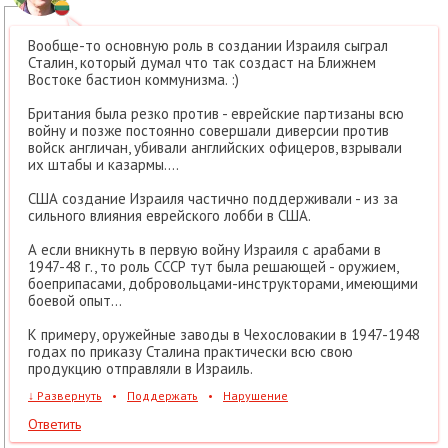
Вообще-то основную роль в создании Израиля сыграл
Сталин, который думал что так создаст на Ближнем
Востоке бастион коммунизма. :)
Британия была резко против - еврейские партизаны всю
войну и позже постоянно совершали диверсии против
войск англичан, убивали английских офицеров, взрывали
их штабы и казармы....
США создание Израиля частично поддерживали - из за
сильного влияния еврейского лобби в США.
А если вникнуть в первую войну Израиля с арабами в
1947-48 г., то роль СССР тут была решающей - оружием,
боеприпасами, добровольцами-инструкторами, имеющими
боевой опыт...
К примеру, оружейные заводы в Чехословакии в 1947-1948
годах по приказу Сталина практически всю свою
продукцию отправляли в Израиль.
↓
Развернуть
•
Поддержать
•
Нарушение
Ответить