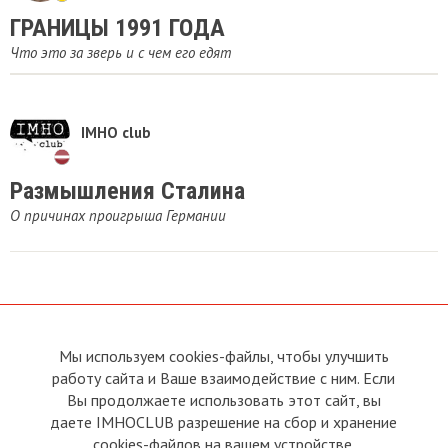
ГРАНИЦЫ 1991 ГОДА
Что это за зверь и с чем его едят
IMHO club
Размышления Сталина
О причинах проигрыша Германии
Мы используем cookies-файлы, чтобы улучшить
О сайте
Прямая связь с
работу сайта и Ваше взаимодействие с ним. Если
Председателем
Устав
Вы продолжаете использовать этот сайт, вы
Прямая связь c членами клуба
Условия пользования
даете IMHOCLUB разрешение на сбор и хранение
Реклама
Политика конфиденциальности
cookies-файлов на вашем устройстве.