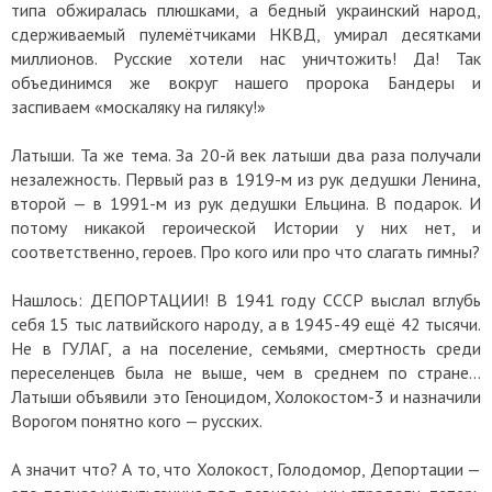
типа обжиралась плюшками, а бедный украинский народ,
сдерживаемый пулемётчиками НКВД, умирал десятками
миллионов. Русские хотели нас уничтожить! Да! Так
объединимся же вокруг нашего пророка Бандеры и
заспиваем «москаляку на гиляку!»
Латыши. Та же тема. За 20-й век латыши два раза получали
незалежность. Первый раз в 1919-м из рук дедушки Ленина,
второй — в 1991-м из рук дедушки Ельцина. В подарок. И
потому никакой героической Истории у них нет, и
соответственно, героев. Про кого или про что слагать гимны?
Нашлось: ДЕПОРТАЦИИ! В 1941 году СССР выслал вглубь
себя 15 тыс латвийского народу, а в 1945-49 ещё 42 тысячи.
Не в ГУЛАГ, а на поселение, семьями, смертность среди
переселенцев была не выше, чем в среднем по стране...
Латыши объявили это Геноцидом, Холокостом-3 и назначили
Ворогом понятно кого — русских.
А значит что? А то, что Холокост, Голодомор, Депортации —