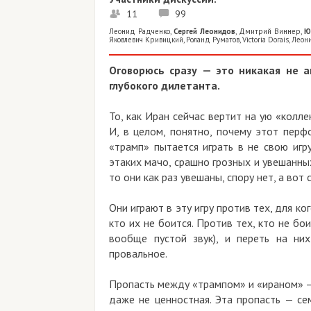
11
99
Леонид Радченко
,
Сергей Леонидов
,
Дмитрий Виннер
,
Ю
Яковлевич Кривицкий
,
Роланд Руматов
,
Victoria Dorais
,
Леон
Оговорюсь сразу — это никакая не 
глубокого дилетанта.
То, как Иран сейчас вертит на ую «колле
И, в целом, понятно, почему этот перф
«трамп» пытается играть в не свою игр
этаких мачо, срашно грозных и увешанны
то они как раз увешаны, спору нет, а во
Они играют в эту игру против тех, для ког
кто их не боится. Против тех, кто не бои
вообще пустой звук), и переть на ни
провальное.
Пропасть между «трампом» и «ираном» — 
даже не ценностная. Эта пропасть — се