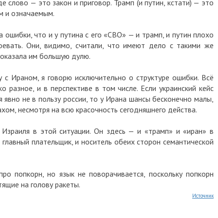
де слово — это закон и приговор. Трамп (и путин, кстати) — это
м и означаемым.
 ошибки, что и у путина с его «СВО» — и трамп, и путин плохо
оевать. Они, видимо, считали, что имеют дело с такими же
показала им большую дулю.
ну с Ираном, я говорю исключительно о структуре ошибки. Всё
о разное, и в перспективе в том числе. Если украинский кейс
 явно не в пользу россии, то у Ирана шансы бесконечно малы,
рахом, несмотря на всю красочность сегодняшнего действа.
 Израиля в этой ситуации. Он здесь — и «трамп» и «иран» в
 главный плательщик, и носитель обеих сторон семантической
про попкорн, но язык не поворачивается, поскольку попкорн
тящие на голову ракеты.
Источник