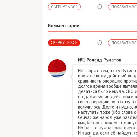
СВЕРНУТЬ ВСЕ
ПОКАЗАТЬ ВС
Комментарии
СВЕРНУТЬ ВСЕ
ПОКАЗАТЬ ВС
№1
Роланд Руматов
Не споря с тем, что у Путина
ибо я не вижу действий «над
сравнивать операцию против 
долгое время вообще пытала
деваться было некуда. СВО
на дальнейшие действия и в
свою операцию по отказу от 
получилось. Долго и нудно, и
наступать тоже (ибо слова о
Сейчас же народ уже раздел
кмк, без жёстких методов уж
Но на это нужна политическа
И таки да, если её найдут, 