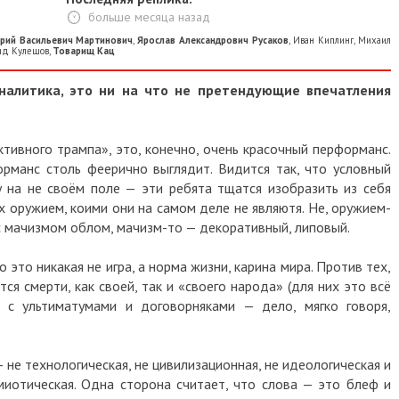
больше месяца назад
рий Васильевич Мартинович
,
Ярослав Александрович Русаков
,
Иван Киплинг
,
Михаил
ид Кулешов
,
Товарищ Кац
аналитика, это ни на что не претендующие впечатления
ктивного трампа», это, конечно, очень красочный перформанс.
орманс столь феерично выглядит. Видится так, что условный
у на не своём поле — эти ребята тщатся изобразить из себя
х оружием, коими они на самом деле не являютя. Не, оружием-
т с мачизмом облом, мачизм-то — декоративный, липовый.
о это никакая не игра, а норма жизни, карина мира. Против тех,
тся смерти, как своей, так и «своего народа» (для них это всё
х с ультиматумами и договорняками — дело, мягко говоря,
не технологическая, не цивилизационная, не идеологическая и
миотическая. Одна сторона считает, что слова — это блеф и