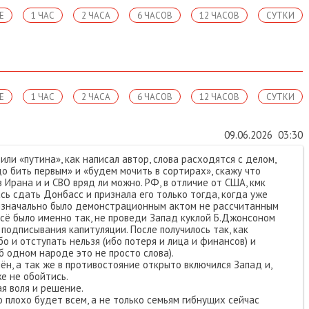
Е
1 ЧАС
2 ЧАСА
6 ЧАСОВ
12 ЧАСОВ
СУТКИ
Е
1 ЧАС
2 ЧАСА
6 ЧАСОВ
12 ЧАСОВ
СУТКИ
09.06.2026
03:30
 или «путина», как написал автор, слова расходятся с делом,
о бить первым» и «будем мочить в сортирах», скажу что
Ирана и и СВО вряд ли можно. РФ, в отличие от США, кмк
сь сдать Донбасс и признала его только тогда, когда уже
 изначально было демонстрационным актом не рассчитанным
сё было именно так, не проведи Запад куклой Б.Джонсоном
подписывания капитуляции. После получилось так, как
бо и отступать нельзя (ибо потеря и лица и финансов) и
б одном народе это не просто слова).
ён, а так же в противостояние открыто включился Запад и,
е не обойтись.
я воля и решение.
то плохо будет всем, а не только семьям гибнущих сейчас