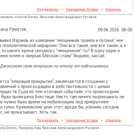
Поддержать
•
Нарушение Устава
•
Ответить
нович, Victoria Dorais, Ярослав Александрович Русаков
анд Руматов
,
09.06.2026
06:00
ывел Израиль из компании "чмошников трампа и путина", чем
 геополитической иерархии. "Они все такие, они все такие, а я
", то какого хрена связался с "чмошником"-то? В одну харю и
ремя огнем и сверкая блеском стали". Видимо, зассал.
Б.Джонсоном свою операцию по отказу от подписывания
ется "операция прикрытия", заключается в создании у
авлений о происходящем в действительности с целью
муществ. Судя по тем итоговым событиям, что происходили
а была проведена блестяще. Никто там ничего подписывать не
хлу нужно было время на мобилизацию под прикрытием
ступок. Кремлевские урок этот, вроде бы, усвоили, сегодня
ес, не прокатывают. Хоть так.
Поддержать
•
Нарушение Устава
•
Ответить
oria Dorais, Товарищ Кац, Ярослав Александрович Русаков