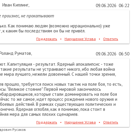
Иван Киплинг
,
09.06.2026
06:22
не произнес, не прокатывают
лько. Как понимаю людям (возможно иррационально) уже
, к каким бы последствиям он бы не привёл.
Поддержать
•
Нарушение Устава
•
Ответить
Роланд Руматов
,
09.06.2026
06:50
ют. Капитуляция - результат. Ядерный апокалипсис - тоже
, такие результаты не устраивают никого, ибо любая война
 мира лучшего, нежели довоенный. С нашей точки зрения,
в прошло, требуется поиск новых тактик на поле боя, то есть,
рсы. "Великое стояние" Первой мировой закончилось
мбардировщиков, которые стали доминировать на поле боя
ейчас то же самое, идет процесс рождения нового оружия и
 боевых действий. В рамках существующих политических и
онечно. Ядерная оглобля, как я понимаю, пока стоит в
айняя мера для самых плохих сценариев.
Поддержать
•
Нарушение Устава
•
Ответить
дрович Русаков