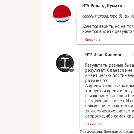
→
№5
Роланд Руматов
сегодня слова, кто бы их 
Хочется верить, но не то
хочется видеть результат
↑
Свернуть
→
№7
Иван Киплинг
Результаты разные быва
результат. Сдается мне
имеет целью достижение
разумеется.
А время танковых клинье
требуется время и ресу
появлением танков и бо
следующие сто лет. И с
новых приемов ведения
экономических систем, к
сторонке, ибо самая кр
↑
Свернуть
Поддержали:
Ярослав Алексан