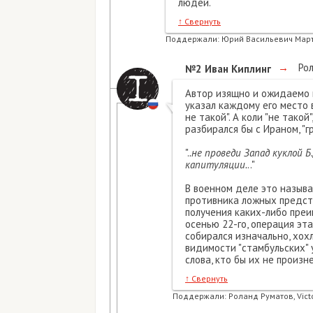
людей.
↑
Свернуть
Поддержали:
Юрий Васильевич Марти
→
Рол
№2
Иван Киплинг
Автор изящно и ожидаемо в
указал каждому его место в
не такой". А коли "не такой
разбирался бы с Ираном, "г
".
.не проведи Запад куклой 
капитуляции.
.."
В военном деле это называ
противника ложных предст
получения каких-либо преи
осенью 22-го, операция эт
собирался изначально, хо
видимости "стамбульских" у
слова, кто бы их не произн
↑
Свернуть
Поддержали:
Роланд Руматов, Vict