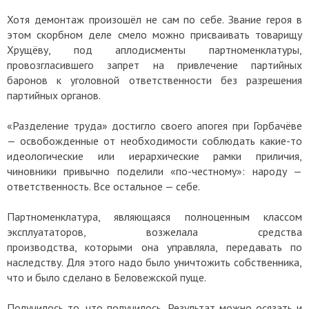
Хотя демонтаж произошёл не сам по себе. Звание героя в
этом скорбном деле смело можно присваивать товарищу
Хрущёву, под аплодисменты партноменклатуры,
провозгласившего запрет на привлечение партийных
баронов к уголовной ответственности без разрешения
партийных органов.
«Разделение труда» достигло своего апогея при Горбачёве
— освобожденные от необходимости соблюдать какие-то
идеологические или иерархические рамки приличия,
чиновники привычно поделили «по-честному»: народу —
ответственность. Все остальное — себе.
Партноменклатура, являющаяся полноценным классом
эксплуататоров, возжелала средства
производства, которыми она управляла, передавать по
наследству. Для этого надо было уничтожить собственника,
что и было сделано в Беловежской пуще.
Получилось то, что получилось. Результат можно осязать и