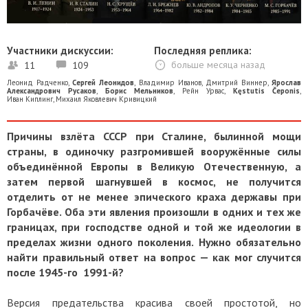
Участники дискуссии:
Последняя реплика:
11
109
больше месяца назад
Леонид Радченко
,
Сергей Леонидов
,
Владимир Иванов
,
Дмитрий Виннер
,
Ярослав
Александрович Русаков
,
Борис Мельников
,
Рейн Урвас
,
Kęstutis Čeponis
,
Иван Киплинг
,
Михаил Яковлевич Кривицкий
Причины взлёта СССР при Сталине, былинной мощи
страны, в одиночку разгромившей вооружённые силы
объединённой Европы в Великую Отечественную, а
затем первой шагнувшей в космос, не получится
отделить от не менее эпического краха державы при
Горбачёве. Оба эти явления произошли в одних и тех же
границах, при господстве одной и той же идеологии в
пределах жизни одного поколения. Нужно обязательно
найти правильный ответ на вопрос — как мог случится
после 1945-го 1991-й?
Версия предательства красива своей простотой, но