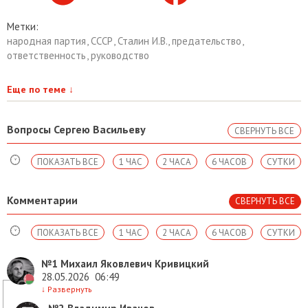
Метки:
народная партия
,
СССР
,
Сталин И.В.
,
предательство
,
ответственность
,
руководство
Еще по теме
↓
Вопросы Сергею Васильеву
СВЕРНУТЬ ВСЕ
ПОКАЗАТЬ ВСЕ
1 ЧАС
2 ЧАСА
6 ЧАСОВ
СУТКИ
Комментарии
СВЕРНУТЬ ВСЕ
ПОКАЗАТЬ ВСЕ
1 ЧАС
2 ЧАСА
6 ЧАСОВ
СУТКИ
№1
Михаил Яковлевич Кривицкий
28.05.2026
06:49
↓
Развернуть