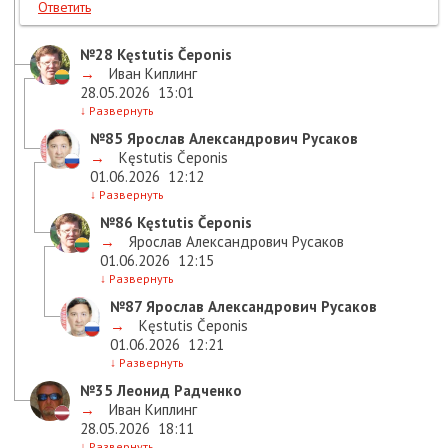
Ответить
№28
Kęstutis Čeponis
→
Иван Киплинг
28.05.2026
13:01
↓
Развернуть
№85
Ярослав Александрович Русаков
→
Kęstutis Čeponis
01.06.2026
12:12
↓
Развернуть
№86
Kęstutis Čeponis
→
Ярослав Александрович Русаков
01.06.2026
12:15
↓
Развернуть
№87
Ярослав Александрович Русаков
→
Kęstutis Čeponis
01.06.2026
12:21
↓
Развернуть
№35
Леонид Радченко
→
Иван Киплинг
28.05.2026
18:11
↓
Развернуть