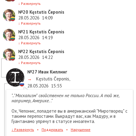
↓
Развернуть
№20
Kęstutis Čeponis
28.05.2026
14:09
↓
Развернуть
№21
Kęstutis Čeponis
28.05.2026
14:19
↓
Развернуть
№22
Kęstutis Čeponis
28.05.2026
14:22
↓
Развернуть
№27
Иван Киплинг
→
Kęstutis Čeponis
,
28.05.2026
15:55
".."Москализм" свойственен не только России. А той же,
например, Америке. ."
Ох, Чепонис, попадете вы в американский "Миротворец" с
такими перепостами. Выкрадут вас, как Мадуру, и в
Гуантанамо упрячут в статусе иноагента.
↓
Развернуть
•
Поддержать
•
Нарушение