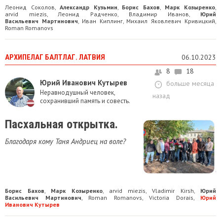
Леонид Соколов
Александр Кузьмин
Борис Бахов
Марк Козыренко
,
,
,
,
arvid miezis
Леонид Радченко
Владимир Иванов
Юрий
,
,
,
Васильевич Мартинович
Иван Киплинг
Михаил Яковлевич Кривицкий
,
,
,
Roman Romanovs
АРХИПЕЛАГ БАЛТЛАГ. ЛАТВИЯ
06.10.2023
8
18
Юрий Иванович Кутырев
больше месяца
Неравнодушный человек,
назад
сохранивший память и совесть.
Пасхальная открытка.
Благодаря кому Таня Андриец на воле?
Борис Бахов
Марк Козыренко
arvid miezis
Vladimir Kirsh
Юрий
,
,
,
,
Васильевич Мартинович
Roman Romanovs
Victoria Dorais
Юрий
,
,
,
Иванович Кутырев