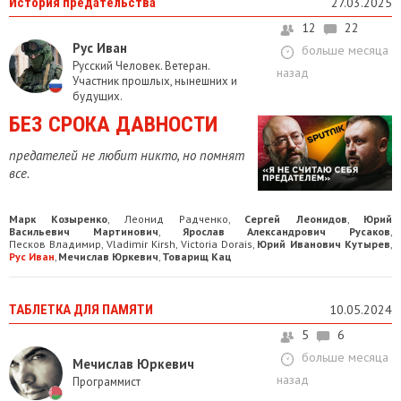
История предательства
27.03.2025
12
22
Рус Иван
больше месяца
Русский Человек. Ветеран.
назад
Участник прошлых, нынешних и
будущих.
БЕЗ СРОКА ДАВНОСТИ
предателей не любит никто, но помнят
все.
Марк Козыренко
Леонид Радченко
Сергей Леонидов
Юрий
,
,
,
Васильевич Мартинович
Ярослав Александрович Русаков
,
,
Песков Владимир
Vladimir Kirsh
Victoria Dorais
Юрий Иванович Кутырев
,
,
,
,
Рус Иван
Мечислав Юркевич
Товарищ Кац
,
,
ТАБЛЕТКА ДЛЯ ПАМЯТИ
10.05.2024
5
6
больше месяца
Мечислав Юркевич
назад
Программист