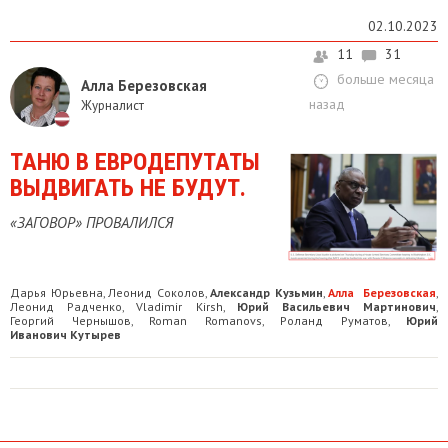
02.10.2023
11
31
больше месяца
Алла Березовская
назад
Журналист
ТАНЮ В ЕВРОДЕПУТАТЫ
ВЫДВИГАТЬ НЕ БУДУТ.
«ЗАГОВОР» ПРОВАЛИЛСЯ
Дарья Юрьевна
Леонид Соколов
Александр Кузьмин
Алла Березовская
,
,
,
,
Леонид Радченко
Vladimir Kirsh
Юрий Васильевич Мартинович
,
,
,
Георгий Чернышов
Roman Romanovs
Роланд Руматов
Юрий
,
,
,
Иванович Кутырев