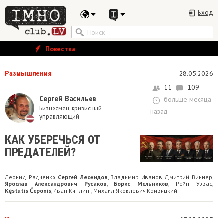
Вход
Повестка
Размышления
28.05.2026
11
109
Сергей Васильев
больше месяца
Бизнесмен, кризисный
назад
управляющий
КАК УБЕРЕЧЬСЯ ОТ
ПРЕДАТЕЛЕЙ?
Леонид Радченко
Сергей Леонидов
Владимир Иванов
Дмитрий Виннер
,
,
,
,
Ярослав Александрович Русаков
Борис Мельников
Рейн Урвас
,
,
,
Kęstutis Čeponis
Иван Киплинг
Михаил Яковлевич Кривицкий
,
,