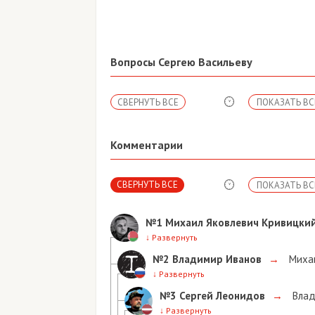
Вопросы Сергею Васильеву
СВЕРНУТЬ ВСЕ
ПОКАЗАТЬ ВС
Комментарии
СВЕРНУТЬ ВСЕ
ПОКАЗАТЬ ВС
№1
Михаил Яковлевич Кривицки
↓
Развернуть
№2
Владимир Иванов
→
Михаи
↓
Развернуть
№3
Сергей Леонидов
→
Влад
↓
Развернуть