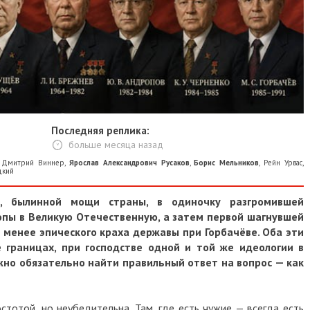
Последняя реплика:
больше месяца назад
,
Дмитрий Виннер
,
Ярослав Александрович Русаков
,
Борис Мельников
,
Рейн Урвас
,
цкий
, былинной мощи страны, в одиночку разгромившей
пы в Великую Отечественную, а затем первой шагнувшей
е менее эпического краха державы при Горбачёве. Оба эти
 границах, при господстве одной и той же идеологии в
жно обязательно найти правильный ответ на вопрос — как
стотой, но неубедительна. Там, где есть чужие — всегда есть