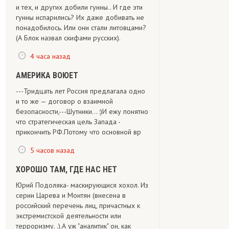
и тех, и других добили гунны.. И где эти
гунны испарились? Их даже добивать не
понадобилось. Или они стали литовцами?
(А Блок назвал скифами русских).
4 часа назад
АМЕРИКА ВОЮЕТ
---Тридцать лет Россия предлагала одно
и то же — договор о взаимной
безопасности,---Шутники... :)И ежу понятно
что стратегическая цель Запада -
прикончить РФ.Потому что основной вр
5 часов назад
ХОРОШО ТАМ, ГДЕ НАС НЕТ
Юрий Подоляка- маскирующися хохол. Из
серии Царева и Монтян (внесена в
российский перечень лиц, причастных к
экстремистской деятельности или
терроризму. .).А уж "аналитик" он, как