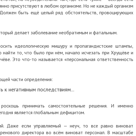
оянно присутствуют в любом организме. Но не каждый организм
 Должен быть ещё целый ряд обстоятельств, провоцирующих
оторый делает заболевание необратимым и фатальным.
росить идеологическую мишуру и пропагандистские штампы,
 найти то, что было при нём, начало исчезать при Хрущёве и
чёве. Это что-то называется «персональная ответственность
ющей части определения:
ь к негативным последствиям...
 роскошь принимать самостоятельные решения. И именно
егодня является глобальным дефицитом.
й. Даже если управляемый — неуч, то все равно виноват
хренового директора во всём виноват персонал. В масштабе