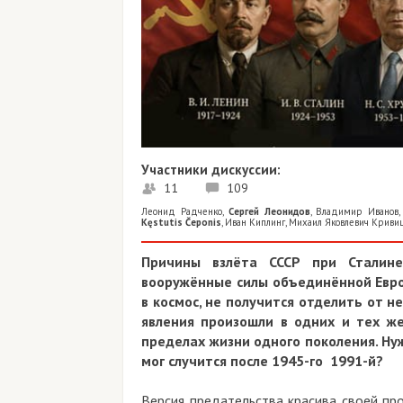
Участники дискуссии:
11
109
Леонид Радченко
,
Сергей Леонидов
,
Владимир Иванов
Kęstutis Čeponis
,
Иван Киплинг
,
Михаил Яковлевич Криви
Причины взлёта СССР при Сталине
вооружённые силы объединённой Евро
в космос, не получится отделить от н
явления произошли в одних и тех же
пределах жизни одного поколения. Ну
мог случится после 1945-го 1991-й?
Версия предательства красива своей про