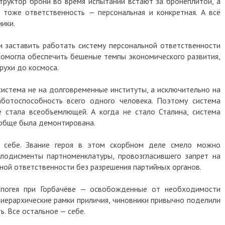
структор брони во время испытаний встают за бронеплитой, а
 тоже ответственность — персональная и конкретная. А всё
ники.
 и заставить работать систему персональной ответственности
помогла обеспечить бешеные темпы экономического развития,
зрухи до космоса.
система не на долговременные институты, а исключительно на
ботоспособность всего одного человека. Поэтому система
е стала всеобъемлющей. А когда не стало Сталина, система
ообще была демонтирована.
 себе. Звание героя в этом скорбном деле смело можно
лодисменты партноменклатуры, провозгласившего запрет на
ной ответственности без разрешения партийных органов.
апогея при Горбачёве — освобожденные от необходимости
 иерархические рамки приличия, чиновники привычно поделили
. Все остальное — себе.