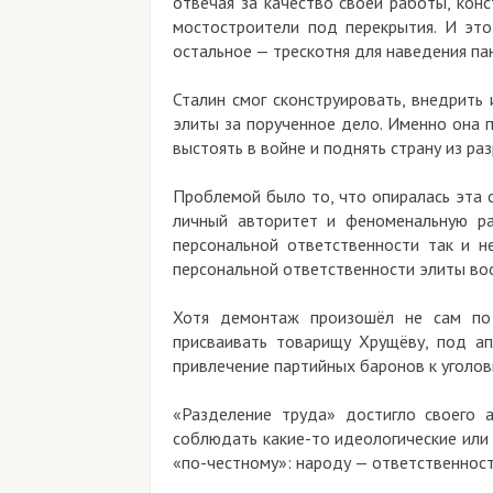
отвечая за качество своей работы, кон
мостостроители под перекрытия. И это
остальное — трескотня для наведения па
Сталин смог сконструировать, внедрить
элиты за порученное дело. Именно она 
выстоять в войне и поднять страну из ра
Проблемой было то, что опиралась эта 
личный авторитет и феноменальную ра
персональной ответственности так и н
персональной ответственности элиты в
Хотя демонтаж произошёл не сам по
присваивать товарищу Хрущёву, под ап
привлечение партийных баронов к уголов
«Разделение труда» достигло своего 
соблюдать какие-то идеологические или
«по-честному»: народу — ответственность