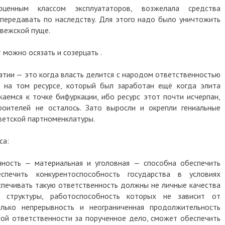
оценным классом эксплуататоров, возжелала средства
 передавать по наследству. Для этого надо было уничтожить
овежской пуще.
 можно осязать и созерцать .
тии — это когда власть делится с народом ответственностью
м на том ресурсе, который был заработан ещё когда элита
жаемся к точке бифуркации, ибо ресурс этот почти исчерпан,
роителей не осталось. Зато выросли и окрепли гениальные
ветской партноменклатуры.
са:
нность — материальная и уголовная — способна обеспечить
спечить конкурентоспособность государства в условиях
печивать такую ответственность должны не личные качества
е структуры, работоспособность которых не зависит от
лько непрерывность и неограниченная продолжительность
ной ответственности за порученное дело, сможет обеспечить