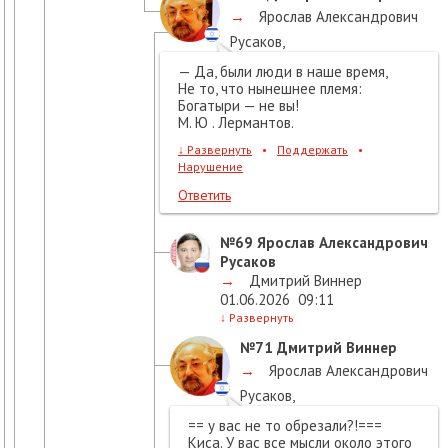
→
Ярослав Александрович
Русаков
,
01.06.2026
08:58
— Да, были люди в наше время,
Не то, что нынешнее племя:
Богатыри — не вы!
М. Ю . Лермантов.
↓
Развернуть
•
Поддержать
•
Нарушение
Ответить
№69
Ярослав Александрович
Русаков
→
Дмитрий Виннер
01.06.2026
09:11
↓
Развернуть
№71
Дмитрий Виннер
→
Ярослав Александрович
Русаков
,
01.06.2026
09:27
== у вас не то обрезали?!===
Киса. У вас все мысли около этого