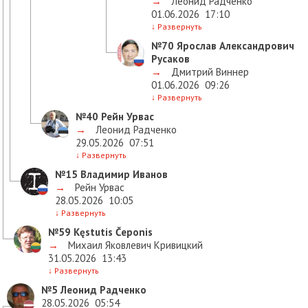
→
Леонид Радченко
01.06.2026
17:10
↓
Развернуть
№70
Ярослав Александрович
Русаков
→
Дмитрий Виннер
01.06.2026
09:26
↓
Развернуть
№40
Рейн Урвас
→
Леонид Радченко
29.05.2026
07:51
↓
Развернуть
№15
Владимир Иванов
→
Рейн Урвас
28.05.2026
10:05
↓
Развернуть
№59
Kęstutis Čeponis
→
Михаил Яковлевич Кривицкий
31.05.2026
13:43
↓
Развернуть
№5
Леонид Радченко
28.05.2026
05:54