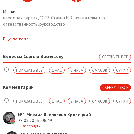
Метки:
народная партия
,
СССР
,
Сталин И.В.
,
предательство
,
ответственность
,
руководство
Еще по теме
↓
Вопросы Сергею Васильеву
СВЕРНУТЬ ВСЕ
ПОКАЗАТЬ ВСЕ
1 ЧАС
2 ЧАСА
6 ЧАСОВ
СУТКИ
Комментарии
СВЕРНУТЬ ВСЕ
ПОКАЗАТЬ ВСЕ
1 ЧАС
2 ЧАСА
6 ЧАСОВ
СУТКИ
№1
Михаил Яковлевич Кривицкий
28.05.2026
06:49
↓
Развернуть