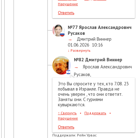
Нарушение
Ответить
№77
Ярослав Александрович
Русаков
→
Дмитрий Виннер
01.06.2026
10:16
↓
Развернуть
№82
Дмитрий Виннер
→
Ярослав Александрович
Русаков
,
01.06.2026
11:53
Это Вы спросите у тех, кто 7.08. 23
побывал в Израиле. Правда не
очень уверен , что они ответят.
Заняты они. С гуриями
кувыркаются.
↑
Свернуть
•
Поддержать
•
Нарушение
Ответить
Поддержали:
Рейн Урвас