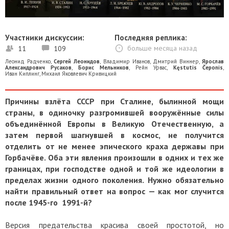
Участники дискуссии:
Последняя реплика:
11
109
больше месяца назад
Леонид Радченко
,
Сергей Леонидов
,
Владимир Иванов
,
Дмитрий Виннер
,
Ярослав
Александрович Русаков
,
Борис Мельников
,
Рейн Урвас
,
Kęstutis Čeponis
,
Иван Киплинг
,
Михаил Яковлевич Кривицкий
Причины взлёта СССР при Сталине, былинной мощи
страны, в одиночку разгромившей вооружённые силы
объединённой Европы в Великую Отечественную, а
затем первой шагнувшей в космос, не получится
отделить от не менее эпического краха державы при
Горбачёве. Оба эти явления произошли в одних и тех же
границах, при господстве одной и той же идеологии в
пределах жизни одного поколения. Нужно обязательно
найти правильный ответ на вопрос — как мог случится
после 1945-го 1991-й?
Версия предательства красива своей простотой, но