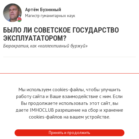
Артём Бузинный
Магистр гуманитарных наук
БЫЛО ЛИ СОВЕТСКОЕ ГОСУДАРСТВО
ЭКСПЛУАТАТОРОМ?
Бюрократия, как «коллективный буржуй»
Мы используем cookies-файлы, чтобы улучшить
О сайте
Прямая связь с
работу сайта и Ваше взаимодействие с ним. Если
Председателем
Устав
Вы продолжаете использовать этот сайт, вы
Прямая связь c членами клуба
Условия пользования
даете IMHOCLUB разрешение на сбор и хранение
Реклама
Политика конфиденциальности
cookies-файлов на вашем устройстве.
Контакты
Copyright © 2011 - 2026 Imho
Принять и продолжить
Club