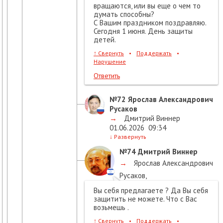
вращаются, или вы еще о чем то
думать способны?
С Вашим праздником поздравляю.
Сегодня 1 июня. День защиты
детей.
↑
Свернуть
•
Поддержать
•
Нарушение
Ответить
№72
Ярослав Александрович
Русаков
→
Дмитрий Виннер
01.06.2026
09:34
↓
Развернуть
№74
Дмитрий Виннер
→
Ярослав Александрович
Русаков
,
01.06.2026
09:57
Вы себя предлагаете ? Да Вы себя
защитить не можете. Что с Вас
возьмешь .
↑
Свернуть
•
Поддержать
•