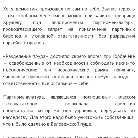
Хотя демонтаж произошёл не сам по себе. Звание героя в
этом скорбном деле смело можно присваивать товарищу
Хрущёву, под аплодисменты партноменклатуры,
провозгласившего запрет на привлечение партийных
баронов к уголовной ответственности без разрешения
партийных органов.
«Разделение труда» достигло своего апогея при Горбачёве
— освобожденные от необходимости соблюдать какие-то
идеологические или иерархические рамки приличия,
чиновники привычно поделили «по-честному»: народу —
ответственность. Все остальное — себе.
Партноменклатура, являющаяся полноценным классом
эксплуататоров, возжелала средства
производства, которыми она управляла, передавать по
наследству. Для этого надо было уничтожить собственника,
что и было сделано в Беловежской пуще.
Получилось то, что получилось. Результат можно осязать и