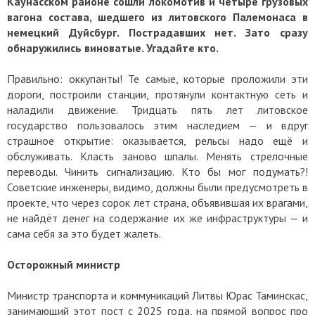
Каунасском районе сошли локомотив и четыре грузовых
вагона состава, шедшего из литовского Палемонаса в
немецкий Дуйсбург. Пострадавших нет. Зато сразу
обнаружились виноватые. Угадайте кто.
Правильно: оккупанты! Те самые, которые проложили эти
дороги, построили станции, протянули контактную сеть и
наладили движение. Тридцать пять лет литовское
государство пользовалось этим наследием — и вдруг
страшное открытие: оказывается, рельсы надо ещё и
обслуживать. Класть заново шпалы. Менять стрелочные
переводы. Чинить сигнализацию. Кто бы мог подумать?!
Советские инженеры, видимо, должны были предусмотреть в
проекте, что через сорок лет страна, объявившая их врагами,
не найдёт денег на содержание их же инфраструктуры — и
сама себя за это будет жалеть.
Осторожный министр
Министр транспорта и коммуникаций Литвы Юрас Таминскас,
занимающий этот пост с 2025 года, на прямой вопрос про