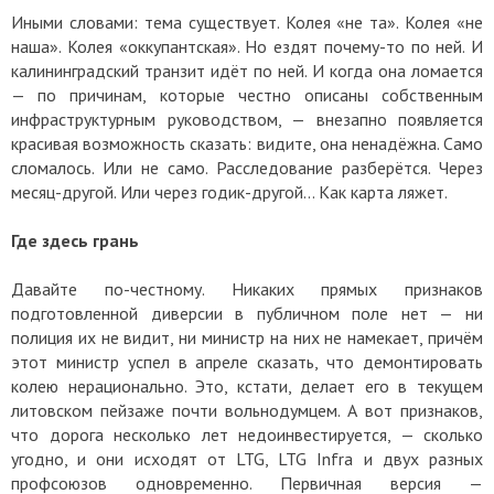
Иными словами: тема существует. Колея «не та». Колея «не
наша». Колея «оккупантская». Но ездят почему-то по ней. И
калининградский транзит идёт по ней. И когда она ломается
— по причинам, которые честно описаны собственным
инфраструктурным руководством, — внезапно появляется
красивая возможность сказать: видите, она ненадёжна. Само
сломалось. Или не само. Расследование разберётся. Через
месяц-другой. Или через годик-другой… Как карта ляжет.
Где здесь грань
Давайте по-честному. Никаких прямых признаков
подготовленной диверсии в публичном поле нет — ни
полиция их не видит, ни министр на них не намекает, причём
этот министр успел в апреле сказать, что демонтировать
колею нерационально. Это, кстати, делает его в текущем
литовском пейзаже почти вольнодумцем. А вот признаков,
что дорога несколько лет недоинвестируется, — сколько
угодно, и они исходят от LTG, LTG Infra и двух разных
профсоюзов одновременно. Первичная версия —