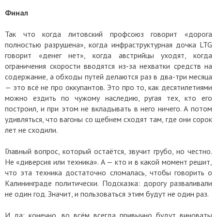
Финал
Так что когда литовский профсоюз говорит «дорога
полностью разрушена», когда инфраструктурная дочка LTG
говорит «денег нет», когда австрийцы уходят, когда
ограничения скорости вводятся из-за нехватки средств на
содержание, а обходы путей делаются раз в два-три месяца
— это всё не про оккупантов. Это про то, как десятилетиями
можно ездить по чужому наследию, ругая тех, кто его
построил, и при этом не вкладывать в него ничего. А потом
удивляться, что вагоны со щебнем сходят там, где они сорок
лет не сходили.
Главный вопрос, который остаётся, звучит грубо, но честно.
Не «диверсия или техника». А — кто и в какой момент решит,
что эта техника достаточно сломалась, чтобы говорить о
Калининграде политически. Подсказка: дорогу разваливали
не один год. Значит, и пользоваться этим будут не один раз.
И да: конечно, во всём всегда привычно будут виноваты