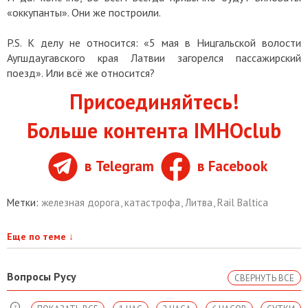
«оккупанты». Они же построили.
P.S. К делу не относится: «5 мая в Ницгальской волости
Аугшдаугавского края Латвии загорелся пассажирский
поезд». Или всё же относится?
Присоединяйтесь!
Больше контента IMHOclub
в Telegram
в Facebook
Метки:
железная дорога
,
катастрофа
,
Литва
,
Rail Baltica
Еще по теме
↓
Вопросы Русу
СВЕРНУТЬ ВСЕ