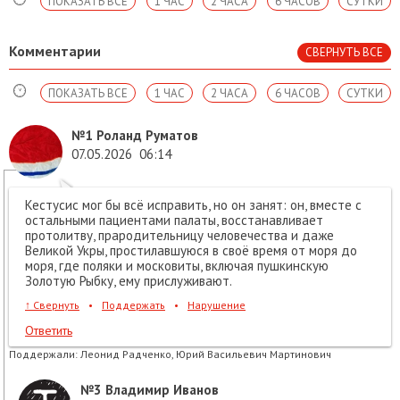
ПОКАЗАТЬ ВСЕ
1 ЧАС
2 ЧАСА
6 ЧАСОВ
СУТКИ
Комментарии
СВЕРНУТЬ ВСЕ
ПОКАЗАТЬ ВСЕ
1 ЧАС
2 ЧАСА
6 ЧАСОВ
СУТКИ
№1
Роланд Руматов
07.05.2026
06:14
Кестусис мог бы всё исправить, но он занят: он, вместе с
остальными пациентами палаты, восстанавливает
протолитву, прародительницу человечества и даже
Великой Укры, простилавшуюся в своё время от моря до
моря, где поляки и московиты, включая пушкинскую
Золотую Рыбку, ему прислуживают.
↑
Свернуть
•
Поддержать
•
Нарушение
Ответить
Поддержали:
Леонид Радченко, Юрий Васильевич Мартинович
№3
Владимир Иванов