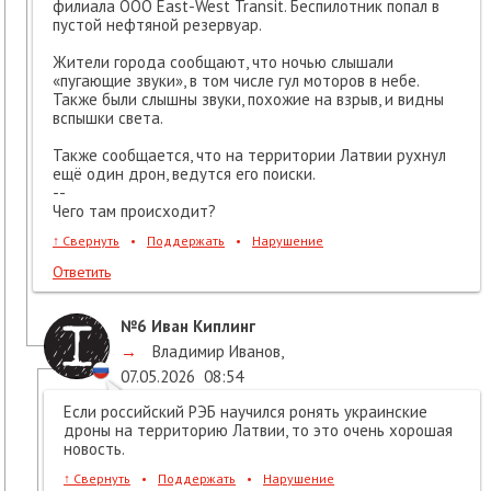
филиала ООО East-West Transit. Беспилотник попал в
пустой нефтяной резервуар.
Жители города сообщают, что ночью слышали
«пугающие звуки», в том числе гул моторов в небе.
Также были слышны звуки, похожие на взрыв, и видны
вспышки света.
Также сообщается, что на территории Латвии рухнул
ещё один дрон, ведутся его поиски.
--
Чего там происходит?
↑
Свернуть
•
Поддержать
•
Нарушение
Ответить
№6
Иван Киплинг
→
Владимир Иванов
,
07.05.2026
08:54
Если российский РЭБ научился ронять украинские
дроны на территорию Латвии, то это очень хорошая
новость.
↑
Свернуть
•
Поддержать
•
Нарушение