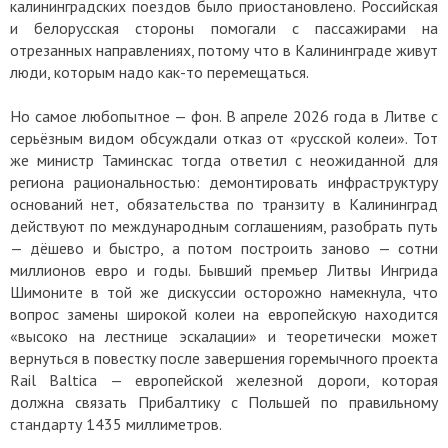
калининградских поездов было приостановлено. Российская
и белорусская стороны помогали с пассажирами на
отрезанных направлениях, потому что в Калининграде живут
люди, которым надо как-то перемещаться.
Но самое любопытное — фон. В апреле 2026 года в Литве с
серьёзным видом обсуждали отказ от «русской колеи». Тот
же министр Таминскас тогда ответил с неожиданной для
региона рациональностью: демонтировать инфраструктуру
оснований нет, обязательства по транзиту в Калининград
действуют по международным соглашениям, разобрать путь
— дёшево и быстро, а потом построить заново — сотни
миллионов евро и годы. Бывший премьер Литвы Ингрида
Шимоните в той же дискуссии осторожно намекнула, что
вопрос замены широкой колеи на европейскую находится
«высоко на лестнице эскалации» и теоретически может
вернуться в повестку после завершения горемычного проекта
Rail Baltica — европейской железной дороги, которая
должна связать Прибалтику с Польшей по правильному
стандарту 1435 миллиметров.