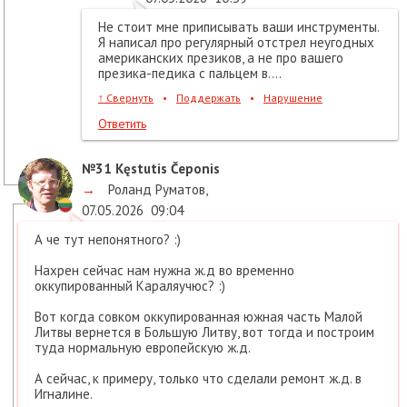
Не стоит мне приписывать ваши инструменты.
Я написал про регулярный отстрел неугодных
американских презиков, а не про вашего
презика-педика с пальцем в....
↑
Свернуть
•
Поддержать
•
Нарушение
Ответить
№31
Kęstutis Čeponis
→
Роланд Руматов
,
07.05.2026
09:04
А че тут непонятного? :)
Нахрен сейчас нам нужна ж.д во временно
оккупированный Караляучюс? :)
Вот когда совком оккупированная южная часть Малой
Литвы вернется в Большую Литву, вот тогда и построим
туда нормальную европейскую ж.д.
А сейчас, к примеру, только что сделали ремонт ж.д. в
Игналине.