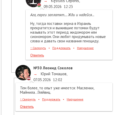
→
Kęstutis Čeponis
,
09.05.2026
12:23
Ага, евреи заплатят.... Жди и надейся...
Ну, тогда поставки зерна в Израиль
прекратятся и выжившие потомки будут
называть этот период жидомором или
сиономором. Они любят придумывать новые
слова и давать свои названия геноциду.
↑
Свернуть
•
Поддержать
•
Нарушение
Ответить
№30
Леонид Соколов
→
Юрий Томашов
,
07.05.2026
12:02
Тем более, то опыт уже имеется: Масленки,
Майнила...Гляйвиц.
↑
Свернуть
•
Поддержать
•
Нарушение
Ответить