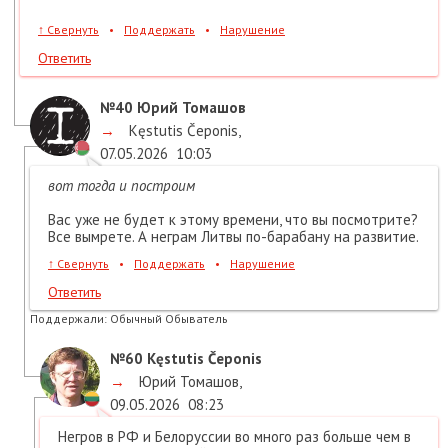
↑
Свернуть
•
Поддержать
•
Нарушение
Ответить
№40
Юрий Томашов
→
Kęstutis Čeponis
,
07.05.2026
10:03
вот тогда и построим
Вас уже не будет к этому времени, что вы посмотрите?
Все вымрете. А неграм Литвы по-барабану на развитие.
↑
Свернуть
•
Поддержать
•
Нарушение
Ответить
Поддержали:
Обычный Обыватель
№60
Kęstutis Čeponis
→
Юрий Томашов
,
09.05.2026
08:23
Негров в РФ и Белоруссии во много раз больше чем в