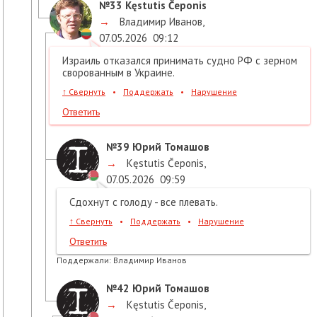
№33
Kęstutis Čeponis
→
Владимир Иванов
,
07.05.2026
09:12
Израиль отказался принимать судно РФ с зерном
сворованным в Украине.
↑
Свернуть
•
Поддержать
•
Нарушение
Ответить
№39
Юрий Томашов
→
Kęstutis Čeponis
,
07.05.2026
09:59
Сдохнут с голоду - все плевать.
↑
Свернуть
•
Поддержать
•
Нарушение
Ответить
Поддержали:
Владимир Иванов
№42
Юрий Томашов
→
Kęstutis Čeponis
,