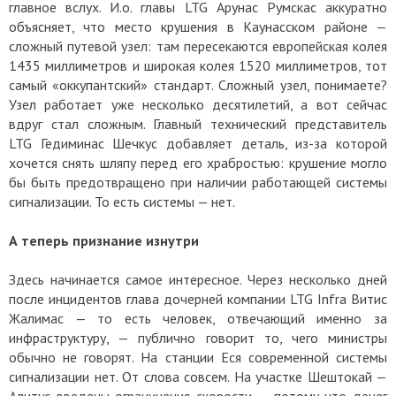
главное вслух. И.о. главы LTG Арунас Румскас аккуратно
объясняет, что место крушения в Каунасском районе —
сложный путевой узел: там пересекаются европейская колея
1435 миллиметров и широкая колея 1520 миллиметров, тот
самый «оккупантский» стандарт. Сложный узел, понимаете?
Узел работает уже несколько десятилетий, а вот сейчас
вдруг стал сложным. Главный технический представитель
LTG Гедиминас Шечкус добавляет деталь, из-за которой
хочется снять шляпу перед его храбростью: крушение могло
бы быть предотвращено при наличии работающей системы
сигнализации. То есть системы — нет.
А теперь признание изнутри
Здесь начинается самое интересное. Через несколько дней
после инцидентов глава дочерней компании LTG Infra Витис
Жалимас — то есть человек, отвечающий именно за
инфраструктуру, — публично говорит то, чего министры
обычно не говорят. На станции Еся современной системы
сигнализации нет. От слова совсем. На участке Шештокай —
Алитус введены ограничения скорости — потому что денег