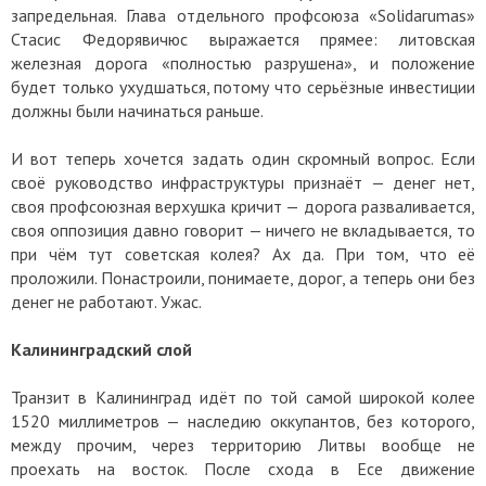
запредельная. Глава отдельного профсоюза «Solidarumas»
Стасис Федорявичюс выражается прямее: литовская
железная дорога «полностью разрушена», и положение
будет только ухудшаться, потому что серьёзные инвестиции
должны были начинаться раньше.
И вот теперь хочется задать один скромный вопрос. Если
своё руководство инфраструктуры признаёт — денег нет,
своя профсоюзная верхушка кричит — дорога разваливается,
своя оппозиция давно говорит — ничего не вкладывается, то
при чём тут советская колея? Ах да. При том, что её
проложили. Понастроили, понимаете, дорог, а теперь они без
денег не работают. Ужас.
Калининградский слой
Транзит в Калининград идёт по той самой широкой колее
1520 миллиметров — наследию оккупантов, без которого,
между прочим, через территорию Литвы вообще не
проехать на восток. После схода в Есе движение