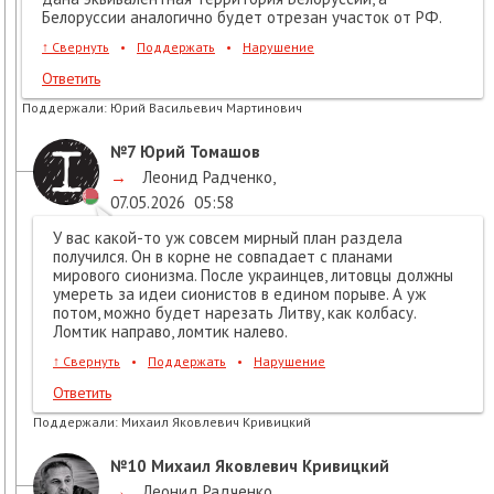
Белоруссии аналогично будет отрезан участок от РФ.
↑
Свернуть
•
Поддержать
•
Нарушение
Ответить
Поддержали:
Юрий Васильевич Мартинович
№7
Юрий Томашов
→
Леонид Радченко
,
07.05.2026
05:58
У вас какой-то уж совсем мирный план раздела
получился. Он в корне не совпадает с планами
мирового сионизма. После украинцев, литовцы должны
умереть за идеи сионистов в едином порыве. А уж
потом, можно будет нарезать Литву, как колбасу.
Ломтик направо, ломтик налево.
↑
Свернуть
•
Поддержать
•
Нарушение
Ответить
Поддержали:
Михаил Яковлевич Кривицкий
№10
Михаил Яковлевич Кривицкий
→
Леонид Радченко
,