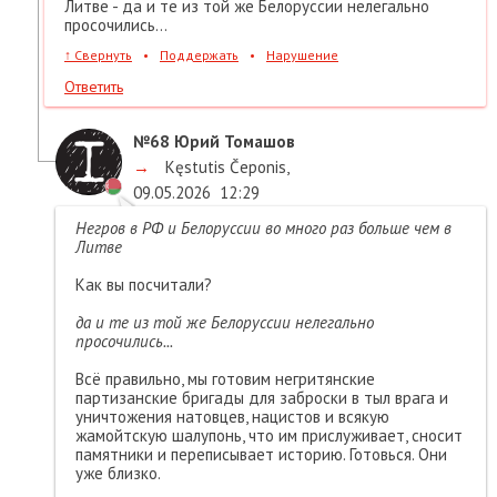
Литве - да и те из той же Белоруссии нелегально
просочились...
↑
Свернуть
•
Поддержать
•
Нарушение
Ответить
№68
Юрий Томашов
→
Kęstutis Čeponis
,
09.05.2026
12:29
Негров в РФ и Белоруссии во много раз больше чем в
Литве
Как вы посчитали?
да и те из той же Белоруссии нелегально
просочились...
Всё правильно, мы готовим негритянские
партизанские бригады для заброски в тыл врага и
уничтожения натовцев, нацистов и всякую
жамойтскую шалупонь, что им прислуживает, сносит
памятники и переписывает историю. Готовься. Они
уже близко.