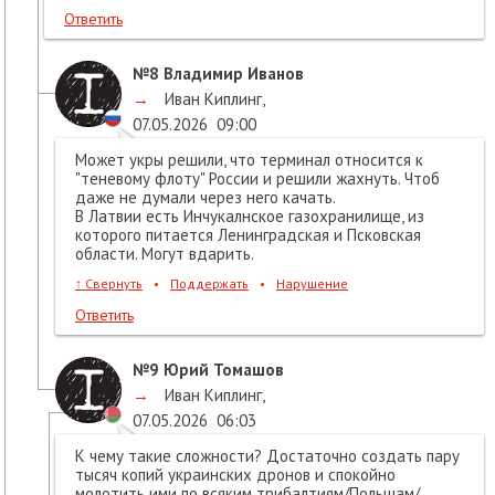
Ответить
№8
Владимир Иванов
→
Иван Киплинг
,
07.05.2026
09:00
Может укры решили, что терминал относится к
"теневому флоту" России и решили жахнуть. Чтоб
даже не думали через него качать.
В Латвии есть Инчукалнское газохранилище, из
которого питается Ленинградская и Псковская
области. Могут вдарить.
↑
Свернуть
•
Поддержать
•
Нарушение
Ответить
№9
Юрий Томашов
→
Иван Киплинг
,
07.05.2026
06:03
К чему такие сложности? Достаточно создать пару
тысяч копий украинских дронов и спокойно
молотить ими по всяким трибалтиям/Польшам/