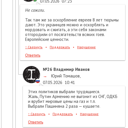
07.05.2026
07:23
Не сожгли.
Так там же за оскорбление евреев 8 лет тюрьмы
дают. Это украинцев можно и оскорблять и
мордовать и сжигать, а эти себя законами
отгородили от посягательств всяких гоев.
Европейские ценности.
↑
Свернуть
•
Поддержать
•
Нарушение
Ответить
№26
Владимир Иванов
→
Юрий Томашов
,
07.05.2026
10:41
Этих политиков выбрали трудящиеся.
Жаль, Путин Армению не выгонит из СНГ, ОДКБ
и врубит мировые цены на газ и т.п.
Выбрали Пашиняна 2 раза — кушаете.
↑
Свернуть
•
Поддержать
•
Нарушение
Ответить