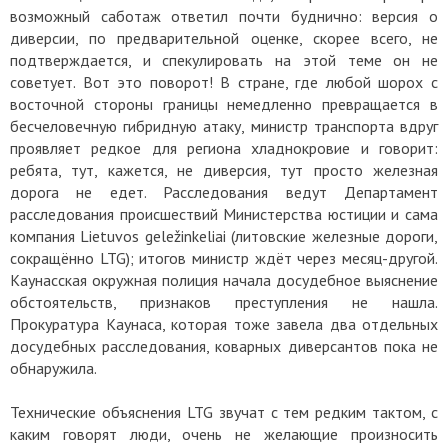
возможный саботаж ответил почти буднично: версия о
диверсии, по предварительной оценке, скорее всего, не
подтверждается, и спекулировать на этой теме он не
советует. Вот это поворот! В стране, где любой шорох с
восточной стороны границы немедленно превращается в
бесчеловечную гибридную атаку, министр транспорта вдруг
проявляет редкое для региона хладнокровие и говорит:
ребята, тут, кажется, не диверсия, тут просто железная
дорога не едет. Расследования ведут Департамент
расследования происшествий Министерства юстиции и сама
компания Lietuvos geležinkeliai (литовские железные дороги,
сокращённо LTG); итогов министр ждёт через месяц-другой.
Каунасская окружная полиция начала досудебное выяснение
обстоятельств, признаков преступления не нашла.
Прокуратура Каунаса, которая тоже завела два отдельных
досудебных расследования, коварных диверсантов пока не
обнаружила.
Технические объяснения LTG звучат с тем редким тактом, с
каким говорят люди, очень не желающие произносить