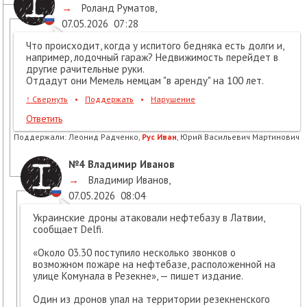
→
Роланд Руматов
,
07.05.2026
07:28
Что происходит, когда у испитого бедняка есть долги и,
например, лодочный гараж? Недвижимость перейдет в
другие рачительные руки.
Отдадут они Мемель немцам "в аренду" на 100 лет.
↑
Свернуть
•
Поддержать
•
Нарушение
Ответить
Поддержали:
Леонид Радченко,
Рус Иван
, Юрий Васильевич Мартинович
№4
Владимир Иванов
→
Владимир Иванов
,
07.05.2026
08:04
Украинские дроны атаковали нефтебазу в Латвии,
сообщает Delfi.
«Около 03.30 поступило несколько звонков о
возможном пожаре на нефтебазе, расположенной на
улице Комунала в Резекне», — пишет издание.
Один из дронов упал на территории резекненского