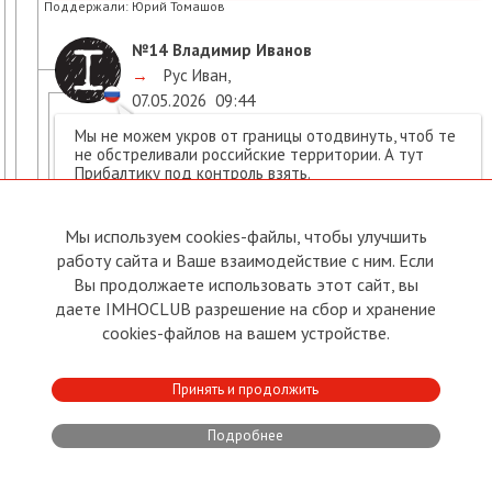
Поддержали:
Юрий Томашов
№14
Владимир Иванов
→
Рус Иван
,
07.05.2026
09:44
Мы не можем укров от границы отодвинуть, чтоб те
не обстреливали российские территории. А тут
Прибалтику под контроль взять.
↑
Свернуть
•
Поддержать
•
Нарушение
Ответить
Мы используем cookies-файлы, чтобы улучшить
работу сайта и Ваше взаимодействие с ним. Если
Вы продолжаете использовать этот сайт, вы
№16
Владимир Иванов
даете IMHOCLUB разрешение на сбор и хранение
→
Владимир Иванов
,
cookies-файлов на вашем устройстве.
07.05.2026
10:04
Помимо нефтебазы, украинские дроны атаковали
Принять и продолжить
пассажирский поезд в Латвии.
Поезд шёл по маршруту Рига-Даугавпилс.
Огонь охватил машинное отделение,
Подробнее
эвакуированы около 60 человек.
ВС ВС Латвии заявили, что не будут сбивать
украинские дроны, потому что опасаются ущерба