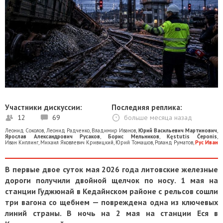
Участники дискуссии:
Последняя реплика:
12
69
больше месяца назад
Леонид Соколов
,
Леонид Радченко
,
Владимир Иванов
,
Юрий Васильевич Мартинович
,
Ярослав Александрович Русаков
,
Борис Мельников
,
Kęstutis Čeponis
,
Иван Киплинг
,
Михаил Яковлевич Кривицкий
,
Юрий Томашов
,
Роланд Руматов
,
Рус Иван
В первые двое суток мая 2026 года литовские железные
дороги получили двойной щелчок по носу. 1 мая на
станции Гуджюнай в Кедайнском районе с рельсов сошли
три вагона со щебнем — повреждена одна из ключевых
линий страны. В ночь на 2 мая на станции Еся в