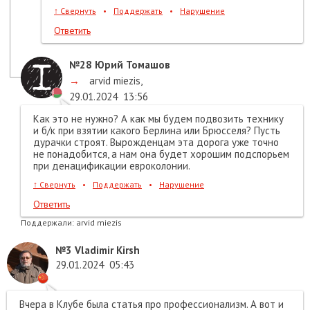
↑
Свернуть
•
Поддержать
•
Нарушение
Ответить
№28
Юрий Томашов
→
arvid miezis
,
29.01.2024
13:56
Как это не нужно? А как мы будем подвозить технику
и б/к при взятии какого Берлина или Брюсселя? Пусть
дурачки строят. Вырожденцам эта дорога уже точно
не понадобится, а нам она будет хорошим подспорьем
при денацификации евроколонии.
↑
Свернуть
•
Поддержать
•
Нарушение
Ответить
Поддержали:
arvid miezis
№3
Vladimir Kirsh
29.01.2024
05:43
Вчера в Клубе была статья про профессионализм. А вот и