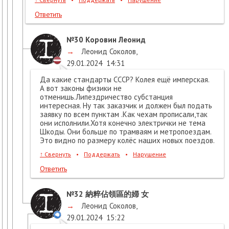
Ответить
№30
Коровин Леонид
→
Леонид Соколов
,
29.01.2024
14:31
Да какие стандарты СССР? Колея ещё имперская.
А вот законы физики не
отменишь.Липездричество субстанция
интересная. Ну так заказчик и должен был подать
заявку по всем пунктам .Как чехам прописали,так
они исполнили.Хотя конечно электрички не тема
Шкоды. Они больше по трамваям и метропоездам.
Это видно по размеру колёс наших новых поездов.
↑
Свернуть
•
Поддержать
•
Нарушение
Ответить
№32
納粹佔領區的婦 女
→
Леонид Соколов
,
29.01.2024
15:22