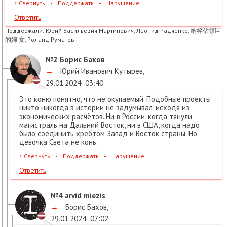
↑
Свернуть
•
Поддержать
•
Нарушение
Ответить
Поддержали:
Юрий Васильевич Мартинович, Леонид Радченко, 納粹佔領區
的婦 女, Роланд Руматов
№2
Борис Бахов
→
Юрий Иванович Кутырев
,
29.01.2024
03:40
Это коню понятно, что не окупаемый. Подобные проекты
никто никогда в истории не задумывал, исходя из
экономических расчётов. Ни в России, когда тянули
магистраль на Дальний Восток, ни в США, когда надо
было соединить хребтом Запад и Восток страны. Но
девочка Света не конь.
↑
Свернуть
•
Поддержать
•
Нарушение
Ответить
№4
arvid miezis
→
Борис Бахов
,
29.01.2024
07:02