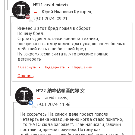
№11
arvid miezis
→
Юрий Иванович Кутырев
,
29.01.2024
09:21
Имнеео и этот бред пошел в оборот.
Почему бред.
Строить для доставки военной техники,
боеприпасов... одну колею для нужд во время боевых
действий есть еще больший бред.
Ну , окромя, если считать, что русские полные
дегенераты.
↑
Свернуть
•
Поддержать
•
Нарушение
Ответить
№22
納粹佔領區的婦 女
→
arvid miezis
,
29.01.2024
11:46
Не ссорьтесь. На самом деле проект пополз
четверть века назад, именно когда стало понятно,
что "НАТО сюда заползет". План написали, галочки
поставили, премии получили. Потому как
действительно - танки (в том числе) возить надо. А