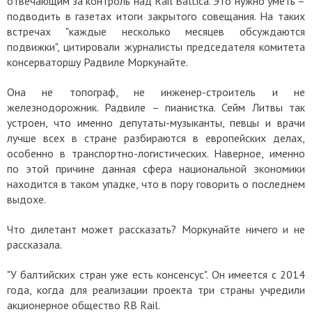
отвечающим за контроль над Rail Baltica. Это нужно уметь –
подводить в газетах итоги закрытого совещания. На таких
встречах "каждые несколько месяцев обсуждаются
подвижки", цитировали журналисты председателя комитета
консерваторшу Радвиле Моркунайте.
Она не топограф, не инженер-строитель и не
железнодорожник. Радвиле – пианистка. Сейм Литвы так
устроен, что именно депутаты-музыканты, певцы и врачи
лучше всех в стране разбираются в европейских делах,
особенно в транспортно-логистических. Наверное, именно
по этой причине данная сфера национальной экономики
находится в таком упадке, что в пору говорить о последнем
выдохе.
Что дилетант может рассказать? Моркунайте ничего и не
рассказала.
"У балтийских стран уже есть консенсус". Он имеется с 2014
года, когда для реализации проекта три страны учредили
акционерное общество RB Rail.