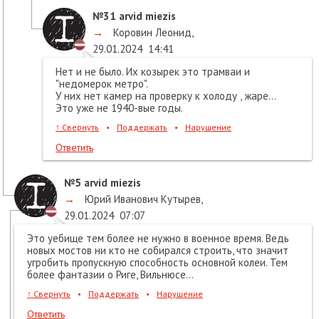
№31
arvid miezis
→
Коровин Леонид
,
29.01.2024
14:41
Нет и не было. Их козырек это трамваи и
"недомерок метро".
У них нет камер на проверку к холоду , жаре...
Это уже не 1940-вые годы.
↑
Свернуть
•
Поддержать
•
Нарушение
Ответить
№5
arvid miezis
→
Юрий Иванович Кутырев
,
29.01.2024
07:07
Это уебище тем более не нужно в военное время. Ведь
новых мостов ни кто не собирался строить, что значит
угробить пропускную способность основной колеи. Тем
более фантазии о Риге, Вильнюсе...
↑
Свернуть
•
Поддержать
•
Нарушение
Ответить