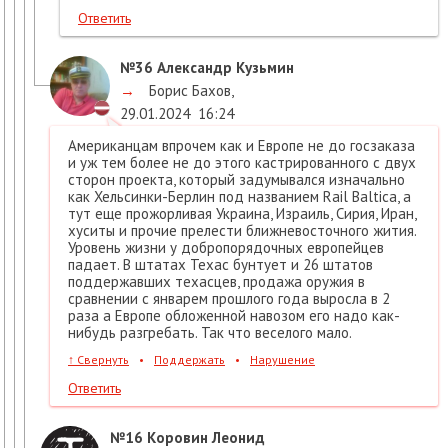
Ответить
№36
Александр Кузьмин
→
Борис Бахов
,
29.01.2024
16:24
Американцам впрочем как и Европе не до госзаказа
и уж тем более не до этого кастрированного с двух
сторон проекта, который задумывался изначально
как Хельсинки-Берлин под названием Rail Baltica, а
тут еще прожорливая Украина, Израиль, Сирия, Иран,
хуситы и прочие прелести ближневосточного жития.
Уровень жизни у добропорядочных европейцев
падает. В штатах Техас бунтует и 26 штатов
поддержавших техасцев, продажа оружия в
сравнении с январем прошлого года выросла в 2
раза а Европе обложенной навозом его надо как-
нибудь разгребать. Так что веселого мало.
↑
Свернуть
•
Поддержать
•
Нарушение
Ответить
№16
Коровин Леонид