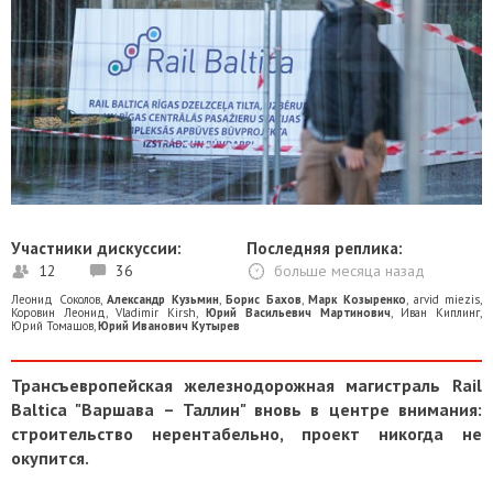
Участники дискуссии:
Последняя реплика:
12
36
больше месяца назад
Леонид Соколов
,
Александр Кузьмин
,
Борис Бахов
,
Марк Козыренко
,
arvid miezis
,
Коровин Леонид
,
Vladimir Kirsh
,
Юрий Васильевич Мартинович
,
Иван Киплинг
,
Юрий Томашов
,
Юрий Иванович Кутырев
Трансъевропейская железнодорожная магистраль Rail
Baltica "Варшава – Таллин" вновь в центре внимания:
строительство нерентабельно, проект никогда не
окупится.