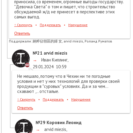
приносила, со временем, огромные выгоды государству.
"Девочка Света" о том и пишет, что строительство
обсуждаемой ж/д не принесет в перспективе этих
самых выгод.
↑
Свернуть
•
Поддержать
•
Нарушение
Ответить
Поддержали:
納粹佔領區的婦 女, arvid miezis, Роланд Руматов
№21
arvid miezis
→
Иван Киплинг
,
29.01.2024
10:59
Не мешало, потому что в Чехии ни те погодные
условия и нет у них технологий для проверки своей
продукции в "суровых" условиях. Да и за чем...
схавают ,.. отсталые.
↑
Свернуть
•
Поддержать
•
Нарушение
Ответить
№29
Коровин Леонид
→
arvid miezis
,