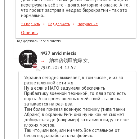
перегружать всё это - долго, муторно и опасно. А то,
что проект застрял в недрах бюрократии - так это
нормально...
↑
Свернуть
•
Поддержать
•
Нарушение
Ответить
Поддержали:
arvid miezis
№27
arvid miezis
→
納粹佔領區的婦 女
,
29.01.2024
13:52
Украина сегодня выживает, в том числе , и из за
разветвленной сети жд .
Ну а если в НАТО задумали обеспечить
Прибалтику военной техникой, то для этого есть
порты. А во время военных действий эта ветка
затыкается на раз-два.
Тем более привезя военную технику (типа танки
Абрамс) в окраины Риги она ну ни как не сможет
добираться до (например) латгалии в виду тех же
плохих мостов.
Так что, или все, или ни чего. Все остальное от
бесов подзаработать на фобиях.