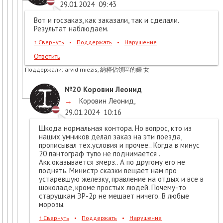
29.01.2024
09:43
Вот и госзаказ, как заказали, так и сделали.
Результат наблюдаем.
↑
Свернуть
•
Поддержать
•
Нарушение
Ответить
Поддержали:
arvid miezis, 納粹佔領區的婦 女
№20
Коровин Леонид
→
Коровин Леонид
,
29.01.2024
10:16
Шкода нормальная контора. Но вопрос, кто из
наших умников делал заказ на эти поезда,
прописывал тех.условия и прочее.. Когда в минус
20 пантограф тупо не поднимается .
Акк.оказывается змерз.. А по другому его не
поднять. Министр сказки вещает нам про
устаревшую железку, правление на отдых и все в
шоколаде, кроме простых людей. Почему-то
старушкам ЭР-2р не мешает ничего..В любые
морозы.
↑
Свернуть
•
Поддержать
•
Нарушение