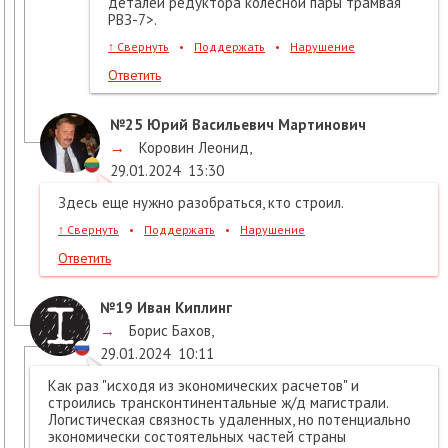
деталей редуктора колесной пары трамвая
РВЗ-7>.
↑
Свернуть
•
Поддержать
•
Нарушение
Ответить
№25
Юрий Васильевич Мартинович
→
Коровин Леонид
,
29.01.2024
13:30
Здесь еще нужно разобраться, кто строил.
↑
Свернуть
•
Поддержать
•
Нарушение
Ответить
№19
Иван Киплинг
→
Борис Бахов
,
29.01.2024
10:11
Как раз "исходя из экономических расчетов" и
строились трансконтинентальные ж/д магистрали.
Логистическая связность удаленных, но потенциально
экономически состоятельных частей страны