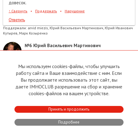
довесок.
↑
Свернуть
•
Поддержать
•
Нарушение
Ответить
Поддержали:
arvid miezis, Юрий Васильевич Мартинович, Юрий Иванович
Кутырев, Марк Козыренко
№6
Юрий Васильевич Мартинович
29.01.2024
07:30
Мы используем cookies-файлы, чтобы улучшить
А почему финнов обидели, обещали же дорогу до
работу сайта и Ваше взаимодействие с ним. Если
Хельсинки и туннель обещали под заливом.
Вы продолжаете использовать этот сайт, вы
↑
Свернуть
•
Поддержать
•
Нарушение
даете IMHOCLUB разрешение на сбор и хранение
Ответить
cookies-файлов на вашем устройстве.
№23
納粹佔領區的婦 女
Принять и продолжить
→
Юрий Васильевич Мартинович
,
29.01.2024
11:53
Подробнее
Вообще-то было сначала наоборот. Дурили голову
прибалтам, что, мол, финны туннель построят, и тогда