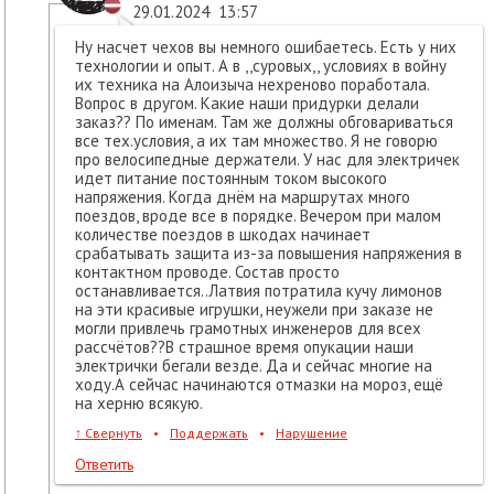
29.01.2024
13:57
Ну насчет чехов вы немного ошибаетесь. Есть у них
технологии и опыт. А в ,,суровых,, условиях в войну
их техника на Алоизыча нехреново поработала.
Вопрос в другом. Какие наши придурки делали
заказ?? По именам. Там же должны обговариваться
все тех.условия, а их там множество. Я не говорю
про велосипедные держатели. У нас для электричек
идет питание постоянным током высокого
напряжения. Когда днём на маршрутах много
поездов, вроде все в порядке. Вечером при малом
количестве поездов в шкодах начинает
срабатывать защита из-за повышения напряжения в
контактном проводе. Состав просто
останавливается..Латвия потратила кучу лимонов
на эти красивые игрушки, неужели при заказе не
могли привлечь грамотных инженеров для всех
рассчётов??В страшное время опукации наши
электрички бегали везде. Да и сейчас многие на
ходу.А сейчас начинаются отмазки на мороз, ещё
на херню всякую.
↑
Свернуть
•
Поддержать
•
Нарушение
Ответить