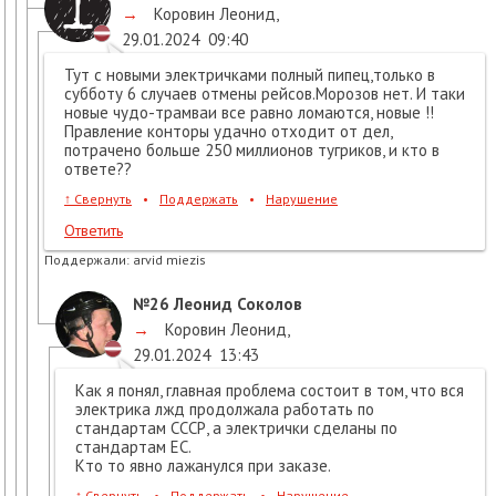
→
Коровин Леонид
,
29.01.2024
09:40
Тут с новыми электричками полный пипец,только в
субботу 6 случаев отмены рейсов.Морозов нет. И таки
новые чудо-трамваи все равно ломаются, новые !!
Правление конторы удачно отходит от дел,
потрачено больше 250 миллионов тугриков, и кто в
ответе??
↑
Свернуть
•
Поддержать
•
Нарушение
Ответить
Поддержали:
arvid miezis
№26
Леонид Соколов
→
Коровин Леонид
,
29.01.2024
13:43
Как я понял, главная проблема состоит в том, что вся
электрика лжд продолжала работать по
стандартам СССР, а электрички сделаны по
стандартам ЕС.
Кто то явно лажанулся при заказе.
↑
Свернуть
•
Поддержать
•
Нарушение