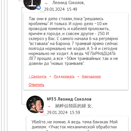
→
Леонид Соколов
,
29.01.2024
15:49
Так они в депо стояли, пока "решались
проблемы". И только. И одно дело ~10 км
проводов поменять и кабелей проложить,
причём в городе, и совсем другое - 250. И
склероз у Вас. С самого начала 6-ка регулярно
"вставала" на Барона. 7 трамвай прямо сейчас
полгода нормально не ходил. А 5-й и сегодня
нормально не ходит. А ведь
ЧЕТЫРНАДЦАТЬ
ЛЕТ
прошло, а все ~50км трамвайных так и не
довели до "новых трамваев".
↑
Свернуть
•
Поддержать
•
Нарушение
Ответить
№35
Леонид Соколов
→
納粹佔領區的婦 女
,
29.01.2024
15:59
Убейте, не помню. А ведь тема близкая. Мой
диплом: <Участок механической обработки