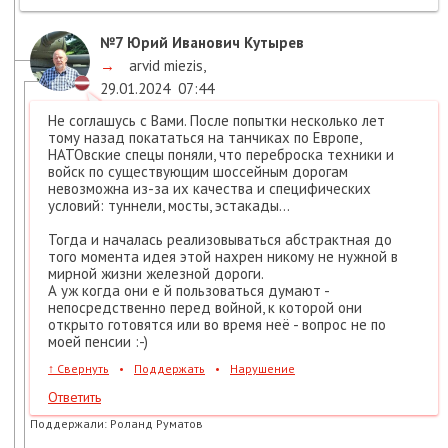
№7
Юрий Иванович Кутырев
→
arvid miezis
,
29.01.2024
07:44
Не соглашусь с Вами. После попытки несколько лет
тому назад покататься на танчиках по Европе,
НАТОвские спецы поняли, что переброска техники и
войск по существующим шоссейным дорогам
невозможна из-за их качества и специфических
условий: туннели, мосты, эстакады...
Тогда и началась реализовываться абстрактная до
того момента идея этой нахрен никому не нужной в
мирной жизни железной дороги.
А уж когда они е й пользоваться думают -
непосредственно перед войной, к которой они
открыто готовятся или во время неё - вопрос не по
моей пенсии :-)
↑
Свернуть
•
Поддержать
•
Нарушение
Ответить
Поддержали:
Роланд Руматов