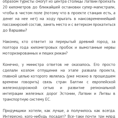
образом туристы смогут из центра столицы Латвии проехать
20 километров до ближайшей остановки супер-магистрали,
чтобы в чистом поле (потому что в проекте станция есть, а
денег на нее нет) на ходу прыгать в наисовременнейший
пассажирский состав, занять место и с ветерком прокатиться
до Варшавы?
Наконец, кто ответит за перерытый древний город, за
полтора года километровых пробок и вымотанные нервы
моторизированных и пеших рижан?
Конечно, у министра ответов не оказалось. Его просто
сделали козлом отпущения на этапе развала проекта,
главной целью которого являлась (уже можно в прошедшем
времени говорить) связь стран Балтии с европейской
железнодорожной сетью и развитие региональной
интеграции железных дорог Эстонии, Латвии и Литвы в
транспортную систему ЕС.
Придумщики хотели, как лучше, а получилось как всегда.
Интересно, кого-нибудь посадят? Все-таки почти три млрд