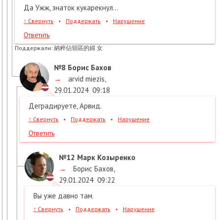
Да Ужж, знаток кукарекнул...
↑
Свернуть
•
Поддержать
•
Нарушение
Ответить
Поддержали:
納粹佔領區的婦 女
№8
Борис Бахов
→
arvid miezis
,
29.01.2024
09:18
Деградируете, Арвид.
↑
Свернуть
•
Поддержать
•
Нарушение
Ответить
№12
Марк Козыренко
→
Борис Бахов
,
29.01.2024
09:22
Вы уже давно там.
↑
Свернуть
•
Поддержать
•
Нарушение