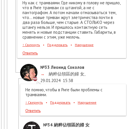
Ну как с трамваями. Где никому в голову не пришло,
что в Риге трамваи со штангой, а не с
пантографом. А потом начали отмазываться тем,
что... новые трмваи жрут элетричества почти в
два раза больше, чем старые. А СТОЛЬКО через
штангу нельзя. И пришлось контактную сеть
менять и новые подстанции ставить. Габариты, в
сравнении с этим, уже мелочь.
↑
Свернуть
•
Поддержать
•
Нарушение
Ответить
№33
Леонид Соколов
→
納粹佔領區的婦 女
,
29.01.2024
15:38
Не помню, чтобы в Риге были проблемы с
трамваями.
↑
Свернуть
•
Поддержать
•
Нарушение
Ответить
№34
納粹佔領區的婦 女