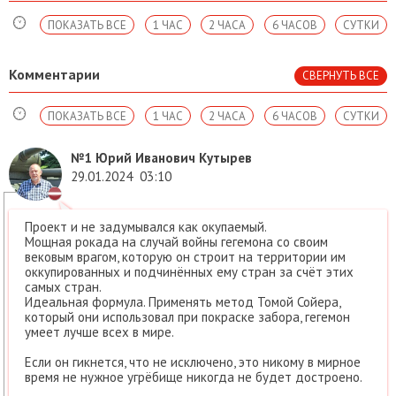
ПОКАЗАТЬ ВСЕ
1 ЧАС
2 ЧАСА
6 ЧАСОВ
СУТКИ
Комментарии
СВЕРНУТЬ ВСЕ
ПОКАЗАТЬ ВСЕ
1 ЧАС
2 ЧАСА
6 ЧАСОВ
СУТКИ
№1
Юрий Иванович Кутырев
29.01.2024
03:10
Проект и не задумывался как окупаемый.
Мощная рокада на случай войны гегемона со своим
вековым врагом, которую он строит на территории им
оккупированных и подчинённых ему стран за счёт этих
самых стран.
Идеальная формула. Применять метод Томой Сойера,
который они использовал при покраске забора, гегемон
умеет лучше всех в мире.
Если он гикнется, что не исключено, это никому в мирное
время не нужное угрёбище никогда не будет достроено.