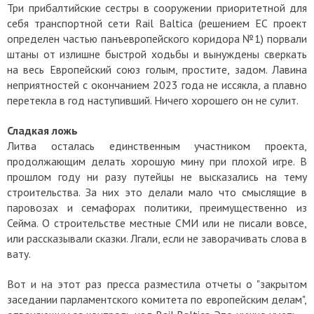
Три прибалтийские сестры в сооружении приоритетной для
себя транспортной сети Rail Baltica (решением ЕС проект
определен частью панъевропейского коридора №1) порвали
штаны от излишне быстрой ходьбы и вынуждены сверкать
на весь Европейский союз голым, простите, задом. Лавина
неприятностей с окончанием 2023 года не иссякла, а плавно
перетекла в год наступивший. Ничего хорошего он не сулит.
Сладкая ложь
Литва осталась единственным участником проекта,
продолжающим делать хорошую мину при плохой игре. В
прошлом году ни разу путейцы не высказались на тему
строительства. За них это делали мало что смыслящие в
паровозах и семафорах политики, преимущественно из
Сейма. О строительстве местные СМИ или не писали вовсе,
или рассказывали сказки. Лгали, если не заворачивать слова в
вату.
Вот и на этот раз пресса разместила отчеты о "закрытом
заседании парламентского комитета по европейским делам",