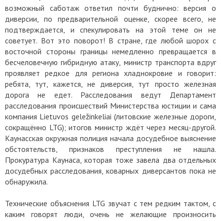
возможный саботаж ответил почти буднично: версия о
диверсии, по предварительной оценке, скорее всего, не
подтверждается, и спекулировать на этой теме он не
советует. Вот это поворот! В стране, где любой шорох с
восточной стороны границы немедленно превращается в
бесчеловечную гибридную атаку, министр транспорта вдруг
проявляет редкое для региона хладнокровие и говорит:
ребята, тут, кажется, не диверсия, тут просто железная
дорога не едет. Расследования ведут Департамент
расследования происшествий Министерства юстиции и сама
компания Lietuvos geležinkeliai (литовские железные дороги,
сокращённо LTG); итогов министр ждёт через месяц-другой.
Каунасская окружная полиция начала досудебное выяснение
обстоятельств, признаков преступления не нашла.
Прокуратура Каунаса, которая тоже завела два отдельных
досудебных расследования, коварных диверсантов пока не
обнаружила.
Технические объяснения LTG звучат с тем редким тактом, с
каким говорят люди, очень не желающие произносить