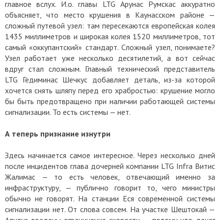
главное вслух. И.о. главы LTG Арунас Румскас аккуратно
объясняет, что место крушения в Каунасском районе —
сложный путевой узел: там пересекаются европейская колея
1435 миллиметров и широкая колея 1520 миллиметров, тот
самый «оккупантский» стандарт. Сложный узел, понимаете?
Узел работает уже несколько десятилетий, а вот сейчас
вдруг стал сложным. Главный технический представитель
LTG Гедиминас Шечкус добавляет деталь, из-за которой
хочется снять шляпу перед его храбростью: крушение могло
бы быть предотвращено при наличии работающей системы
сигнализации. То есть системы — нет.
А теперь признание изнутри
Здесь начинается самое интересное. Через несколько дней
после инцидентов глава дочерней компании LTG Infra Витис
Жалимас — то есть человек, отвечающий именно за
инфраструктуру, — публично говорит то, чего министры
обычно не говорят. На станции Еся современной системы
сигнализации нет. От слова совсем. На участке Шештокай —
Алитус введены ограничения скорости — потому что денег