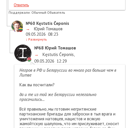
Ответить
Поддержали:
Обычный Обыватель
№60
Kęstutis Čeponis
→
Юрий Томашов
09.05.2026
08:23
↓
Развернуть
№68
Юрий Томашов
→
Kęstutis Čeponis
,
09.05.2026
12:29
Негров в РФ и Белоруссии во много раз больше чем в
Литве
Как вы посчитали?
да и те из той же Белоруссии нелегально
просочились...
Всё правильно, мы готовим негритянские
партизанские бригады для заброски в тыл врага и
уничтожения натовцев, нацистов и всякую
жамойтскую шалупонь, что им прислуживает, сносит