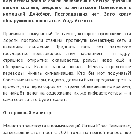
Каунасском районе сошли локомотив и четыре грузовых
вагона состава, шедшего из литовского Палемонаса в
немецкий Дуйсбург. Пострадавших нет. Зато сразу
обнаружились виноватые. Угадайте кто.
Правильно: оккупанты! Те самые, которые проложили эти
дороги, построили станции, протянули контактную сеть и
наладили движение. Тридцать пять лет литовское
государство пользовалось этим наследием — и вдруг
страшное открытие: оказывается, рельсы надо ещё и
обслуживать. Класть заново шпалы. Менять стрелочные
переводы. Чинить сигнализацию. Кто бы мог подумать?!
Советские инженеры, видимо, должны были предусмотреть в
проекте, что через сорок лет страна, объявившая их врагами,
не найдёт денег на содержание их же инфраструктуры — и
сама себя за это будет жалеть.
Осторожный министр
Министр транспорта и коммуникаций Литвы Юрас Таминскас,
занимающий этот пост с 2025 года, на прямой вопрос про