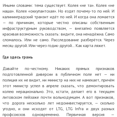
Иными словами: тема существует. Колея «не та». Колея «не
наша». Колея «оккупантская». Но ездят почему-то по ней. И
калининградский транзит идёт по ней. И когда она ломается
— по причинам, которые честно описаны собственным
инфраструктурным руководством, — внезапно появляется
красивая возможность сказать: видите, она ненадёжна. Само
сломалось. Или не само. Расследование разберётся. Через
месяц-другой. Или через годик-другой… Как карта ляжет.
Где здесь грань
Давайте по-честному. Никаких прямых признаков
подготовленной диверсии в публичном поле нет — ни
полиция их не видит, ни министр на них не намекает, причём
этот министр успел в апреле сказать, что демонтировать
колею нерационально. Это, кстати, делает его в текущем
литовском пейзаже почти вольнодумцем. А вот признаков,
что дорога несколько лет недоинвестируется, — сколько
угодно, и они исходят от LTG, LTG Infra и двух разных
профсоюзов одновременно. Первичная версия —