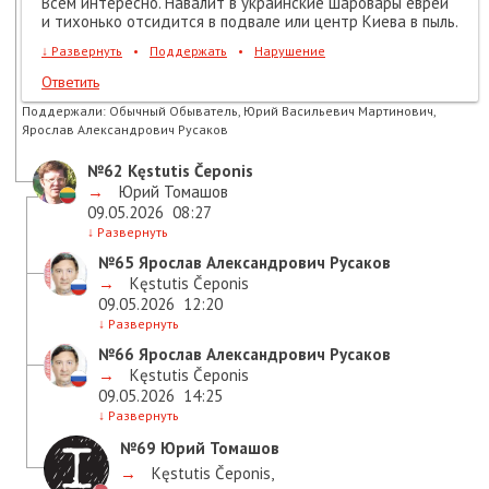
Всем интересно. Навалит в украинские шаровары еврей
и тихонько отсидится в подвале или центр Киева в пыль.
↓
Развернуть
•
Поддержать
•
Нарушение
Ответить
Поддержали:
Обычный Обыватель, Юрий Васильевич Мартинович,
Ярослав Александрович Русаков
№62
Kęstutis Čeponis
→
Юрий Томашов
09.05.2026
08:27
↓
Развернуть
№65
Ярослав Александрович Русаков
→
Kęstutis Čeponis
09.05.2026
12:20
↓
Развернуть
№66
Ярослав Александрович Русаков
→
Kęstutis Čeponis
09.05.2026
14:25
↓
Развернуть
№69
Юрий Томашов
→
Kęstutis Čeponis
,