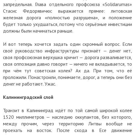
запредельная. Глава отдельного профсоюза «Solidarumas»
Стасис Федорявичюс выражается прямее: литовская
железная дорога «полностью разрушена», и положение
будет только ухудшаться, потому что серьёзные инвестиции
должны были начинаться раньше.
И вот теперь хочется задать один скромный вопрос. Если
своё руководство инфраструктуры признаёт — денег нет,
своя профсоюзная верхушка кричит — дорога разваливается,
своя оппозиция давно говорит — ничего не вкладывается, то
при чём тут советская колея? Ах да. При том, что её
проложили. Понастроили, понимаете, дорог, а теперь они без
денег не работают. Ужас.
Калининградский слой
Транзит в Калининград идёт по той самой широкой колее
1520 миллиметров — наследию оккупантов, без которого,
между прочим, через территорию Литвы вообще не
проехать на восток. После схода в Есе движение