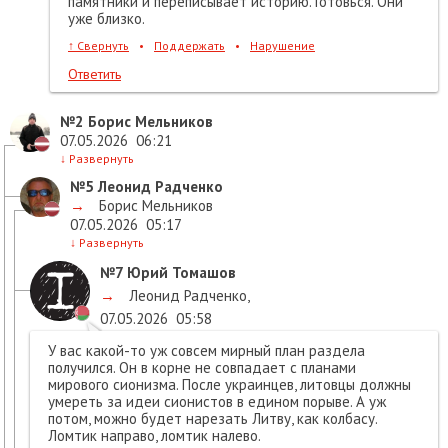
памятники и переписывает историю. Готовься. Они
уже близко.
↑
Свернуть
•
Поддержать
•
Нарушение
Ответить
№2
Борис Мельников
07.05.2026
06:21
↓
Развернуть
№5
Леонид Радченко
→
Борис Мельников
07.05.2026
05:17
↓
Развернуть
№7
Юрий Томашов
→
Леонид Радченко
,
07.05.2026
05:58
У вас какой-то уж совсем мирный план раздела
получился. Он в корне не совпадает с планами
мирового сионизма. После украинцев, литовцы должны
умереть за идеи сионистов в едином порыве. А уж
потом, можно будет нарезать Литву, как колбасу.
Ломтик направо, ломтик налево.