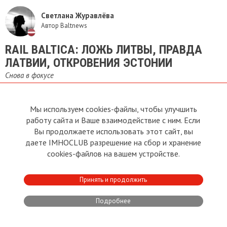
Светлана Журавлёва
Автор Baltnews
RAIL BALTICA: ЛОЖЬ ЛИТВЫ, ПРАВДА
ЛАТВИИ, ОТКРОВЕНИЯ ЭСТОНИИ
Снова в фокусе
Мы используем cookies-файлы, чтобы улучшить
Вадим Фальков
работу сайта и Ваше взаимодействие с ним. Если
Журналист, депутат Рижской думы
Вы продолжаете использовать этот сайт, вы
даете IMHOCLUB разрешение на сбор и хранение
​Железная дорога
cookies-файлов на вашем устройстве.
Переформатирование
Принять и продолжить
Рус Иван
Русский Человек. Ветеран. Участник прошлых, нынешних и
Подробнее
будущих.