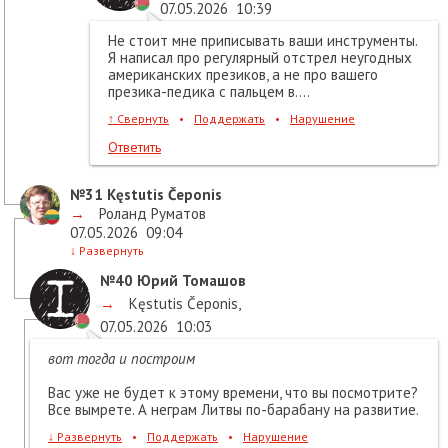
07.05.2026
10:39
Не стоит мне приписывать ваши инструменты.
Я написал про регулярный отстрел неугодных
американских презиков, а не про вашего
презика-педика с пальцем в....
↑
Свернуть
•
Поддержать
•
Нарушение
Ответить
№31
Kęstutis Čeponis
→
Роланд Руматов
07.05.2026
09:04
↓
Развернуть
№40
Юрий Томашов
→
Kęstutis Čeponis
,
07.05.2026
10:03
вот тогда и построим
Вас уже не будет к этому времени, что вы посмотрите?
Все вымрете. А неграм Литвы по-барабану на развитие.
↓
Развернуть
•
Поддержать
•
Нарушение