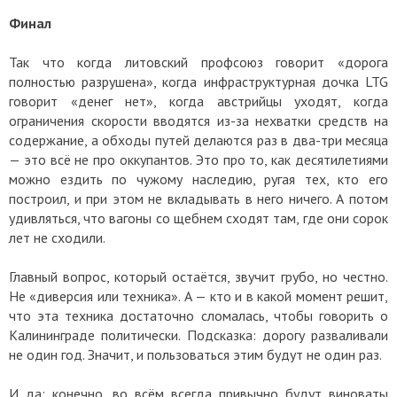
Финал
Так что когда литовский профсоюз говорит «дорога
полностью разрушена», когда инфраструктурная дочка LTG
говорит «денег нет», когда австрийцы уходят, когда
ограничения скорости вводятся из-за нехватки средств на
содержание, а обходы путей делаются раз в два-три месяца
— это всё не про оккупантов. Это про то, как десятилетиями
можно ездить по чужому наследию, ругая тех, кто его
построил, и при этом не вкладывать в него ничего. А потом
удивляться, что вагоны со щебнем сходят там, где они сорок
лет не сходили.
Главный вопрос, который остаётся, звучит грубо, но честно.
Не «диверсия или техника». А — кто и в какой момент решит,
что эта техника достаточно сломалась, чтобы говорить о
Калининграде политически. Подсказка: дорогу разваливали
не один год. Значит, и пользоваться этим будут не один раз.
И да: конечно, во всём всегда привычно будут виноваты