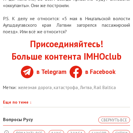
«оккупанты». Они же построили.
P.S. К делу не относится: «5 мая в Ницгальской волости
Аугшдаугавского края Латвии загорелся пассажирский
поезд». Или всё же относится?
Присоединяйтесь!
Больше контента IMHOclub
в Telegram
в Facebook
Метки:
железная дорога
,
катастрофа
,
Литва
,
Rail Baltica
Еще по теме
↓
Вопросы Русу
СВЕРНУТЬ ВСЕ