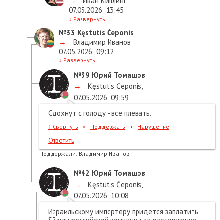
→
Иван Киплинг
07.05.2026
13:45
↓
Развернуть
№33
Kęstutis Čeponis
→
Владимир Иванов
07.05.2026
09:12
↓
Развернуть
№39
Юрий Томашов
→
Kęstutis Čeponis
,
07.05.2026
09:59
Сдохнут с голоду - все плевать.
↑
Свернуть
•
Поддержать
•
Нарушение
Ответить
Поддержали:
Владимир Иванов
№42
Юрий Томашов
→
Kęstutis Čeponis
,
07.05.2026
10:08
Израильскому импортеру придется заплатить
$7 млн российской компании за расторжение