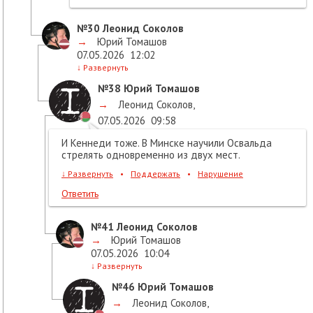
№30
Леонид Соколов
→
Юрий Томашов
07.05.2026
12:02
↓
Развернуть
№38
Юрий Томашов
→
Леонид Соколов
,
07.05.2026
09:58
И Кеннеди тоже. В Минске научили Освальда
стрелять одновременно из двух мест.
↓
Развернуть
•
Поддержать
•
Нарушение
Ответить
№41
Леонид Соколов
→
Юрий Томашов
07.05.2026
10:04
↓
Развернуть
№46
Юрий Томашов
→
Леонид Соколов
,