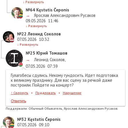
↓
Развернуть
№64
Kęstutis Čeponis
→
Ярослав Александрович Русаков
09.05.2026
11:46
↓
Развернуть
№22
Леонид Соколов
07.05.2026
10:32
↓
Развернуть
№25
Юрий Томашов
→
Леонид Соколов
,
07.05.2026
07:39
Гулагобесы сдулись. Некому гундосить. Идет подготовка
к великому празднику. Для вас сцену за речкой даже
построили. Пойдете на концерт?
↑
Свернуть
•
Поддержать
•
Нарушение
Ответить
Поддержали:
Обычный Обыватель, Ярослав Александрович Русаков
№32
Kęstutis Čeponis
07.05.2026
09:10