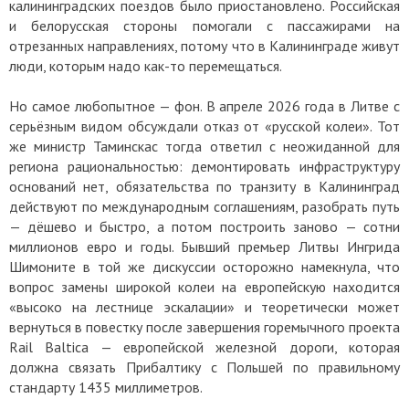
калининградских поездов было приостановлено. Российская
и белорусская стороны помогали с пассажирами на
отрезанных направлениях, потому что в Калининграде живут
люди, которым надо как-то перемещаться.
Но самое любопытное — фон. В апреле 2026 года в Литве с
серьёзным видом обсуждали отказ от «русской колеи». Тот
же министр Таминскас тогда ответил с неожиданной для
региона рациональностью: демонтировать инфраструктуру
оснований нет, обязательства по транзиту в Калининград
действуют по международным соглашениям, разобрать путь
— дёшево и быстро, а потом построить заново — сотни
миллионов евро и годы. Бывший премьер Литвы Ингрида
Шимоните в той же дискуссии осторожно намекнула, что
вопрос замены широкой колеи на европейскую находится
«высоко на лестнице эскалации» и теоретически может
вернуться в повестку после завершения горемычного проекта
Rail Baltica — европейской железной дороги, которая
должна связать Прибалтику с Польшей по правильному
стандарту 1435 миллиметров.