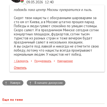
09.05.2026
12:40
подожди пока центр Москвы превратится в пыль.
Сидят твои нацисты с обосранными шароварами за
сто км от Киева, а в Москве штатно прошел парад
Победы и люди гуляют спокойно по улицам столицы.
Скоро салют. И в праздничном Минске сегодня сотни
концертных площадок, фудкортов, сотни тысяч
туристов из разных стран и тоже вечером будет
праздничный салют в нескольких локациях.
А вы сидите под лавкой и никогда не отметите свою
победу, потому что нацисты всегда проигрывают
нормальным людям. У нацистов нет побед.
↑
Свернуть
•
Поддержать
•
Нарушение
Ответить
↑
↑
Наверх
В начало дискуссии
Еще по теме