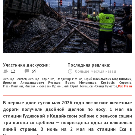
Участники дискуссии:
Последняя реплика:
12
69
больше месяца назад
Леонид Соколов
,
Леонид Радченко
,
Владимир Иванов
,
Юрий Васильевич Мартинович
,
Ярослав Александрович Русаков
,
Борис Мельников
,
Kęstutis Čeponis
,
Иван Киплинг
,
Михаил Яковлевич Кривицкий
,
Юрий Томашов
,
Роланд Руматов
,
Рус Иван
В первые двое суток мая 2026 года литовские железные
дороги получили двойной щелчок по носу. 1 мая на
станции Гуджюнай в Кедайнском районе с рельсов сошли
три вагона со щебнем — повреждена одна из ключевых
линий страны. В ночь на 2 мая на станции Еся в