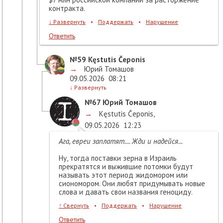
контракта.
↓
Развернуть
•
Поддержать
•
Нарушение
Ответить
№59
Kęstutis Čeponis
→
Юрий Томашов
09.05.2026
08:21
↓
Развернуть
№67
Юрий Томашов
→
Kęstutis Čeponis
,
09.05.2026
12:23
Ага, евреи заплатят.... Жди и надейся...
Ну, тогда поставки зерна в Израиль
прекратятся и выжившие потомки будут
называть этот период жидомором или
сиономором. Они любят придумывать новые
слова и давать свои названия геноциду.
↑
Свернуть
•
Поддержать
•
Нарушение
Ответить