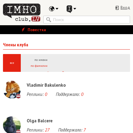
Вход
Повестка
Члены клуба
по имени
все
по фамилии
А
Б
В
Г
Д
Е
Ё
Ж
З
И
Й
К
Л
М
Н
О
П
Р
С
Т
У
Ф
Х
Ц
Ч
Ш
Щ
Ы
A
B
C
D
E
F
G
H
I
J
K
L
M
N
O
P
Q
R
S
T
U
V
W
Vladimir Bakulenko
Реплики:
0
Поддержало:
0
Olga Balcere
Реплики:
27
Поддержало:
7