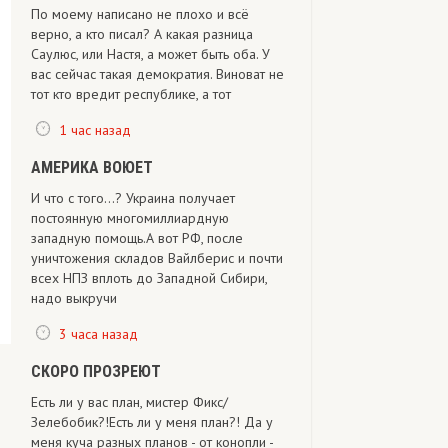
По моему написано не плохо и всё
верно, а кто писал? А какая разница
Саулюс, или Настя, а может быть оба. У
вас сейчас такая демократия. Виноват не
тот кто вредит республике, а тот
1 час назад
АМЕРИКА ВОЮЕТ
И что с того...? Украина получает
постоянную многомиллиардную
западную помощь.А вот РФ, после
уничтожения складов Вайлберис и почти
всех НПЗ вплоть до Западной Сибири,
надо выкручи
3 часа назад
СКОРО ПРОЗРЕЮТ
Есть ли у вас план, мистер Фикс/
Зелебобик?!Есть ли у меня план?! Да у
меня куча разных планов - от конопли -