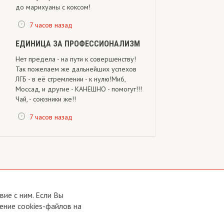
до марихуаны с коксом!
7 часов назад
ЕДИНИЦА ЗА ПРОФЕССИОНАЛИЗМ
Нет предела - на пути к совершенству!
Так пожелаем же дальнейших успехов
ЛГБ - в её стремлении - к нулю!Ми6,
Моссад, и другие - КАНЕШНО - помогут!!!
Чай, - союзники же!!
7 часов назад
ие с ним. Если Вы
ение cookies-файлов на
Developed by:
CRA