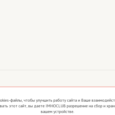
йте
Прямая связь с Председателем
okies-файлы, чтобы улучшить работу сайта и Ваше взаимодейств
Прямая связь c членами клуба
ать этот сайт, вы даете IMHOCLUB разрешение на сбор и хран
вия пользования
Реклама
вашем устройстве.