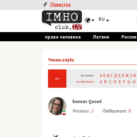
Повестка
RU
права человека
Латвия
Россия
Члены клуба
А
Б
В
Г
Д
Е
Ё
Ж
З
И
по имени
все
A
B
C
D
E
F
G
H
по фамилии
Бехназ Qased
Реплики:
2
Поддержало:
0