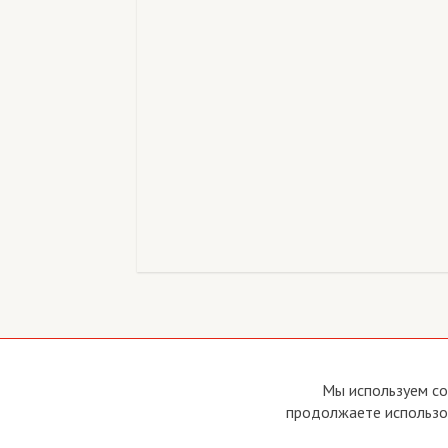
Copyright © 2011 - 2026 Imho Club
О са
Мы используем co
Устав
продолжаете использов
Усло