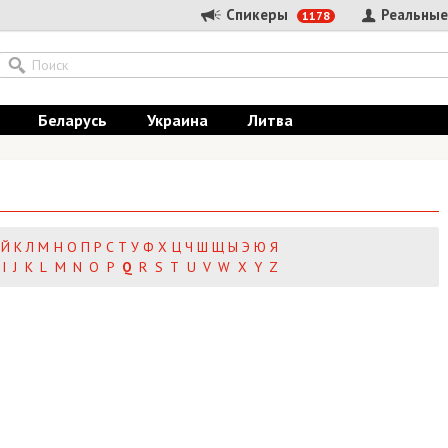
Спикеры
Реальные
1178
Беларусь
Украина
Литва
Й
К
Л
М
Н
О
П
Р
С
Т
У
Ф
Х
Ц
Ч
Ш
Щ
Ы
Э
Ю
Я
I
J
K
L
M
N
O
P
Q
R
S
T
U
V
W
X
Y
Z