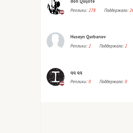
don Quijote
Реплики:
278
Поддержало:
2
Huseyn Qurbanov
Реплики:
2
Поддержало:
2
qq qq
Реплики:
0
Поддержало:
0