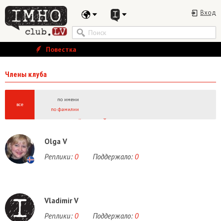
Вход
Повестка
Члены клуба
по имени
все
по фамилии
А
Б
В
Г
Д
Е
Ё
Ж
З
И
Й
К
Л
М
Н
О
П
Р
С
Т
У
Ф
Х
Ц
Ч
Ш
Щ
Ы
A
B
C
D
E
F
G
H
I
J
K
L
M
N
O
P
Q
R
S
T
U
V
W
Olga V
Реплики:
0
Поддержало:
0
Vladimir V
Реплики:
0
Поддержало:
0