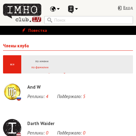
Вход
Повестка
Члены клуба
по имени
все
по фамилии
А
Б
В
Г
Д
Е
Ё
Ж
З
И
Й
К
Л
М
Н
О
П
Р
С
Т
У
Ф
Х
Ц
Ч
Ш
Щ
Ы
A
B
C
D
E
F
G
H
I
J
K
L
M
N
O
P
Q
R
S
T
U
V
W
And W
Реплики:
4
Поддержало:
5
Darth Waider
Реплики:
0
Поддержало:
0