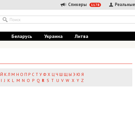
Спикеры
Реальные
1178
Беларусь
Украина
Литва
Й
К
Л
М
Н
О
П
Р
С
Т
У
Ф
Х
Ц
Ч
Ш
Щ
Ы
Э
Ю
Я
I
J
K
L
M
N
O
P
Q
R
S
T
U
V
W
X
Y
Z