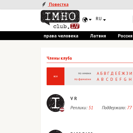
Повестка
RU
права человека
Латвия
Россия
Члены клуба
А
Б
В
Г
Д
Е
Ё
Ж
З
И
по имени
все
A
B
C
D
E
F
G
H
по фамилии
V R
Реплики:
51
Поддержало:
77