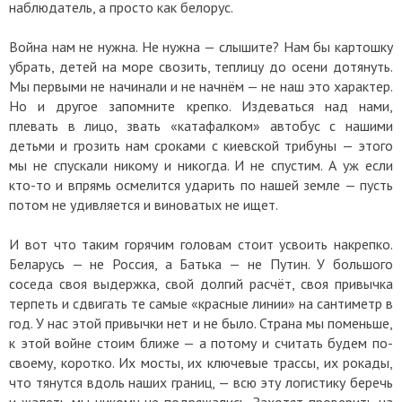
наблюдатель, а просто как белорус.
Война нам не нужна. Не нужна — слышите? Нам бы картошку
убрать, детей на море свозить, теплицу до осени дотянуть.
Мы первыми не начинали и не начнём — не наш это характер.
Но и другое запомните крепко. Издеваться над нами,
плевать в лицо, звать «катафалком» автобус с нашими
детьми и грозить нам сроками с киевской трибуны — этого
мы не спускали никому и никогда. И не спустим. А уж если
кто-то и впрямь осмелится ударить по нашей земле — пусть
потом не удивляется и виноватых не ищет.
И вот что таким горячим головам стоит усвоить накрепко.
Беларусь — не Россия, а Батька — не Путин. У большого
соседа своя выдержка, свой долгий расчёт, своя привычка
терпеть и сдвигать те самые «красные линии» на сантиметр в
год. У нас этой привычки нет и не было. Страна мы поменьше,
к этой войне стоим ближе — а потому и считать будем по-
своему, коротко. Их мосты, их ключевые трассы, их рокады,
что тянутся вдоль наших границ, — всю эту логистику беречь