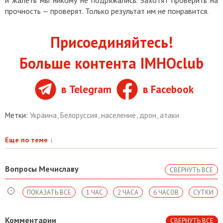
и жалеть мы никому не подряжались. Захотят проверить на
прочность — проверят. Только результат им не понравится.
Присоединяйтесь!
Больше контента IMHOclub
в Telegram
в Facebook
Метки:
Украина
,
Белоруссия
,
население
,
дрон
,
атаки
Еще по теме
↓
Вопросы Мечиславу
СВЕРНУТЬ ВСЕ
ПОКАЗАТЬ ВСЕ
1 ЧАС
2 ЧАСА
6 ЧАСОВ
СУТКИ
Комментарии
СВЕРНУТЬ ВСЕ