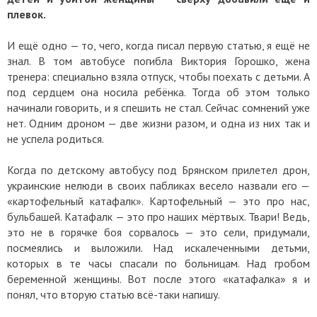
плевок.
И ещё одно — то, чего, когда писал первую статью, я ещё не
знал. В том автобусе погибла Виктория Горошко, жена
тренера: специально взяла отпуск, чтобы поехать с детьми. А
под сердцем она носила ребёнка. Тогда об этом только
начинали говорить, и я спешить не стал. Сейчас сомнений уже
нет. Одним дроном — две жизни разом, и одна из них так и
не успела родиться.
Когда по детскому автобусу под Брянском прилетел дрон,
украинские нелюди в своих пабликах весело назвали его —
«картофельный катафалк». Картофельный — это про нас,
бульбашей. Катафалк — это про наших мёртвых. Твари! Ведь,
это не в горячке боя сорвалось — это сели, придумали,
посмеялись и выложили. Над искалеченными детьми,
которых в те часы спасали по больницам. Над гробом
беременной женщины. Вот после этого «катафалка» я и
понял, что вторую статью всё-таки напишу.