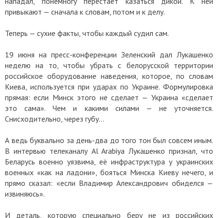
нападал, понемногу перестаёт казаться дикой. К ней
привыкают — сначала к словам, потом и к делу.
Теперь — сухие факты, чтобы каждый судил сам.
19 июня на пресс-конференции Зеленский дал Лукашенко
неделю на то, чтобы убрать с белорусской территории
российское оборудование наведения, которое, по словам
Киева, используется при ударах по Украине. Формулировка
прямая: если Минск этого не сделает — Украина «сделает
это сама». Чем и какими силами — не уточняется.
Снисходительно, через губу…
А ведь буквально за день-два до того тон был совсем иным.
В интервью телеканалу Al Arabiya Лукашенко признал, что
Беларусь военно уязвима, её инфраструктура у украинских
военных «как на ладони», бояться Минска Киеву нечего, и
прямо сказал: «если Владимир Александрович обиделся —
извиняюсь».
И деталь, которую специально беру не из российских