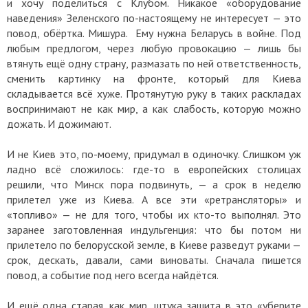
и хочу поделиться с Клубом. Никакое «оборудование
наведения» Зеленского по-настоящему не интересует — это
повод, обёртка. Мишура. Ему нужна Беларусь в войне. Под
любым предлогом, через любую провокацию — лишь бы
втянуть ещё одну страну, размазать по ней ответственность,
сменить картинку на фронте, который для Киева
складывается всё хуже. Протянутую руку в таких раскладах
воспринимают не как мир, а как слабость, которую можно
дожать. И дожимают.
И не Киев это, по-моему, придумал в одиночку. Слишком уж
ладно всё сложилось: где-то в европейских столицах
решили, что Минск пора подвинуть, — а срок в неделю
прилетел уже из Киева. А все эти «ретрансляторы» и
«топливо» — не для того, чтобы их кто-то выполнял. Это
заранее заготовленная индульгенция: что бы потом ни
прилетело по белорусской земле, в Киеве разведут руками —
срок, дескать, давали, сами виноваты. Сначала пишется
повод, а событие под него всегда найдётся.
И ещё одна старая, как мир, штука зашита в это «уберите