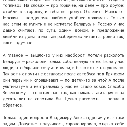
топливо». На словах — про горючее, на деле — про другое:
отойди в сторонку, и тебя не тронут. Отлепить Минск от
Москвы — поодиночке любого удобнее дожимать. Только
нас этим не купить и не испугать: Беларусь и Россию у нас
давно считают, по сути, одним домом, и предложение
«выйди из дома, а мы там разберёмся» читается ровно так,
как и задумано.
А главное — вышло-то у них наоборот. Хотели расколоть
Беларусь — раскололи только собственную затею. Были у нас
люди, что Украине сочувствовали, и было их не так уж мало.
Так вот их почти не осталось: после автобуса под Брянском
они первыми и спрашивают — по детям-то за что? А после
ультиматума и нейтральных у нас не стало вовсе. Спасибо
Зеленскому — сплотил нас так, как никакая агитация и за
десять лет не сплотила бы. Целил расколоть — попал в
обратное.
Только один вопрос я Владимиру Александровичу всё-таки
задам. Допустим, получилось, спровоцировал, открыл себе