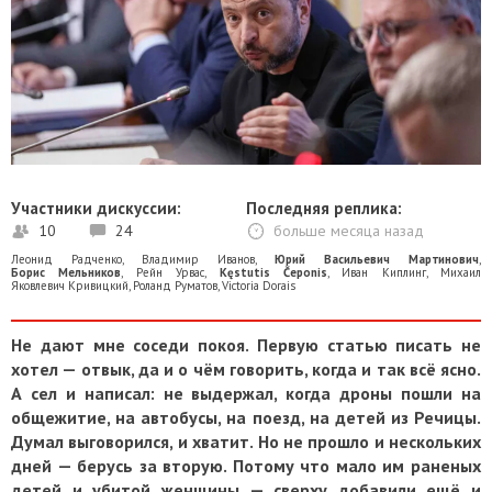
Участники дискуссии:
Последняя реплика:
10
24
больше месяца назад
Леонид Радченко
,
Владимир Иванов
,
Юрий Васильевич Мартинович
,
Борис Мельников
,
Рейн Урвас
,
Kęstutis Čeponis
,
Иван Киплинг
,
Михаил
Яковлевич Кривицкий
,
Роланд Руматов
,
Victoria Dorais
Не дают мне соседи покоя. Первую статью писать не
хотел — отвык, да и о чём говорить, когда и так всё ясно.
А сел и написал: не выдержал, когда дроны пошли на
общежитие, на автобусы, на поезд, на детей из Речицы.
Думал выговорился, и хватит. Но не прошло и нескольких
дней — берусь за вторую. Потому что мало им раненых
детей и убитой женщины — сверху добавили ещё и