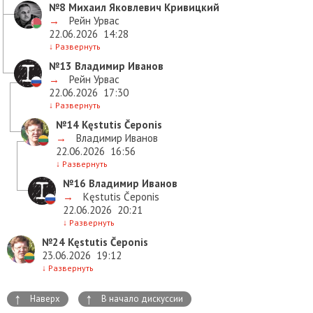
№8
Михаил Яковлевич Кривицкий
→
Рейн Урвас
22.06.2026
14:28
↓
Развернуть
№13
Владимир Иванов
→
Рейн Урвас
22.06.2026
17:30
↓
Развернуть
№14
Kęstutis Čeponis
→
Владимир Иванов
22.06.2026
16:56
↓
Развернуть
№16
Владимир Иванов
→
Kęstutis Čeponis
22.06.2026
20:21
↓
Развернуть
№24
Kęstutis Čeponis
23.06.2026
19:12
↓
Развернуть
↑
↑
Наверх
В начало дискуссии