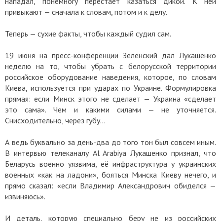
нападал, понемногу перестаёт казаться дикой. К ней
привыкают — сначала к словам, потом и к делу.
Теперь — сухие факты, чтобы каждый судил сам.
19 июня на пресс-конференции Зеленский дал Лукашенко
неделю на то, чтобы убрать с белорусской территории
российское оборудование наведения, которое, по словам
Киева, используется при ударах по Украине. Формулировка
прямая: если Минск этого не сделает — Украина «сделает
это сама». Чем и какими силами — не уточняется.
Снисходительно, через губу…
А ведь буквально за день-два до того тон был совсем иным.
В интервью телеканалу Al Arabiya Лукашенко признал, что
Беларусь военно уязвима, её инфраструктура у украинских
военных «как на ладони», бояться Минска Киеву нечего, и
прямо сказал: «если Владимир Александрович обиделся —
извиняюсь».
И деталь, которую специально беру не из российских