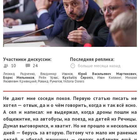
Участники дискуссии:
Последняя реплика:
10
24
больше месяца назад
Леонид Радченко
,
Владимир Иванов
,
Юрий Васильевич Мартинович
,
Борис Мельников
,
Рейн Урвас
,
Kęstutis Čeponis
,
Иван Киплинг
,
Михаил
Яковлевич Кривицкий
,
Роланд Руматов
,
Victoria Dorais
Не дают мне соседи покоя. Первую статью писать не
хотел — отвык, да и о чём говорить, когда и так всё ясно.
А сел и написал: не выдержал, когда дроны пошли на
общежитие, на автобусы, на поезд, на детей из Речицы.
Думал выговорился, и хватит. Но не прошло и нескольких
дней — берусь за вторую. Потому что мало им раненых
детей и убитой женщины — сверху добавили ещё и