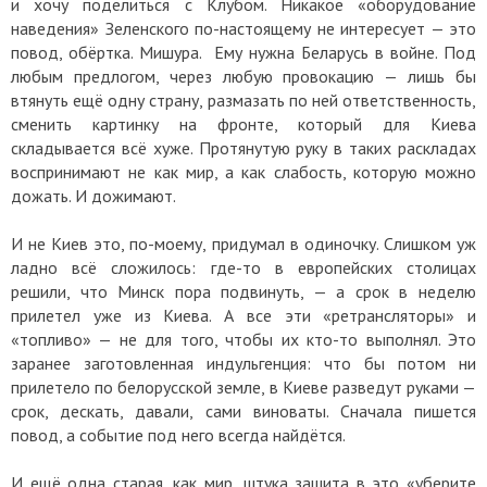
и хочу поделиться с Клубом. Никакое «оборудование
наведения» Зеленского по-настоящему не интересует — это
повод, обёртка. Мишура. Ему нужна Беларусь в войне. Под
любым предлогом, через любую провокацию — лишь бы
втянуть ещё одну страну, размазать по ней ответственность,
сменить картинку на фронте, который для Киева
складывается всё хуже. Протянутую руку в таких раскладах
воспринимают не как мир, а как слабость, которую можно
дожать. И дожимают.
И не Киев это, по-моему, придумал в одиночку. Слишком уж
ладно всё сложилось: где-то в европейских столицах
решили, что Минск пора подвинуть, — а срок в неделю
прилетел уже из Киева. А все эти «ретрансляторы» и
«топливо» — не для того, чтобы их кто-то выполнял. Это
заранее заготовленная индульгенция: что бы потом ни
прилетело по белорусской земле, в Киеве разведут руками —
срок, дескать, давали, сами виноваты. Сначала пишется
повод, а событие под него всегда найдётся.
И ещё одна старая, как мир, штука зашита в это «уберите