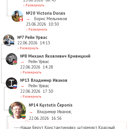
↓
Развернуть
№20
Victoria Dorais
→
Борис Мельников
23.06.2026
10:30
↓
Развернуть
№7
Рейн Урвас
22.06.2026
14:13
↓
Развернуть
№8
Михаил Яковлевич Кривицкий
→
Рейн Урвас
22.06.2026
14:28
↓
Развернуть
№13
Владимир Иванов
→
Рейн Урвас
22.06.2026
17:30
↓
Развернуть
№14
Kęstutis Čeponis
→
Владимир Иванов
,
22.06.2026
16:56
----Наши берут Константиновку, штурмуют Красный