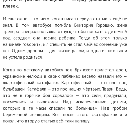
плевок.
И ещё одно — то, чего, когда писал первую статью, я ещё не
знал. В том автобусе погибла Виктория Горошко, жена
тренера: специально взяла отпуск, чтобы поехать с детьми. А
под сердцем она носила ребёнка. Тогда об этом только
начинали говорить, и я спешить не стал. Сейчас сомнений уже
нет. Одним дроном — две жизни разом, и одна из них так и
не успела родиться.
Когда по детскому автобусу под Брянском прилетел дрон,
украинские нелюди в своих пабликах весело назвали его —
«картофельный катафалк». Картофельный — это про нас,
бульбашей. Катафалк — это про наших мёртвых. Твари! Ведь,
это не в горячке боя сорвалось — это сели, придумали,
посмеялись и выложили. Над искалеченными детьми,
которых в те часы спасали по больницам. Над гробом
беременной женщины. Вот после этого «катафалка» я и
понял, что вторую статью всё-таки напишу.