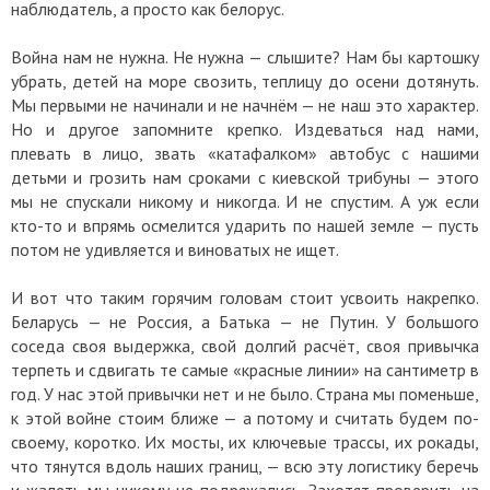
наблюдатель, а просто как белорус.
Война нам не нужна. Не нужна — слышите? Нам бы картошку
убрать, детей на море свозить, теплицу до осени дотянуть.
Мы первыми не начинали и не начнём — не наш это характер.
Но и другое запомните крепко. Издеваться над нами,
плевать в лицо, звать «катафалком» автобус с нашими
детьми и грозить нам сроками с киевской трибуны — этого
мы не спускали никому и никогда. И не спустим. А уж если
кто-то и впрямь осмелится ударить по нашей земле — пусть
потом не удивляется и виноватых не ищет.
И вот что таким горячим головам стоит усвоить накрепко.
Беларусь — не Россия, а Батька — не Путин. У большого
соседа своя выдержка, свой долгий расчёт, своя привычка
терпеть и сдвигать те самые «красные линии» на сантиметр в
год. У нас этой привычки нет и не было. Страна мы поменьше,
к этой войне стоим ближе — а потому и считать будем по-
своему, коротко. Их мосты, их ключевые трассы, их рокады,
что тянутся вдоль наших границ, — всю эту логистику беречь