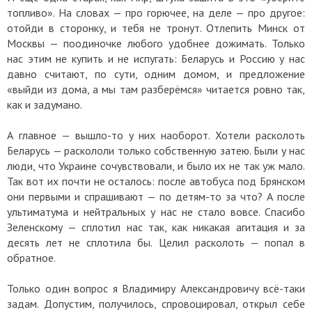
топливо». На словах — про горючее, на деле — про другое:
отойди в сторонку, и тебя не тронут. Отлепить Минск от
Москвы — поодиночке любого удобнее дожимать. Только
нас этим не купить и не испугать: Беларусь и Россию у нас
давно считают, по сути, одним домом, и предложение
«выйди из дома, а мы там разберёмся» читается ровно так,
как и задумано.
А главное — вышло-то у них наоборот. Хотели расколоть
Беларусь — раскололи только собственную затею. Были у нас
люди, что Украине сочувствовали, и было их не так уж мало.
Так вот их почти не осталось: после автобуса под Брянском
они первыми и спрашивают — по детям-то за что? А после
ультиматума и нейтральных у нас не стало вовсе. Спасибо
Зеленскому — сплотил нас так, как никакая агитация и за
десять лет не сплотила бы. Целил расколоть — попал в
обратное.
Только один вопрос я Владимиру Александровичу всё-таки
задам. Допустим, получилось, спровоцировал, открыл себе