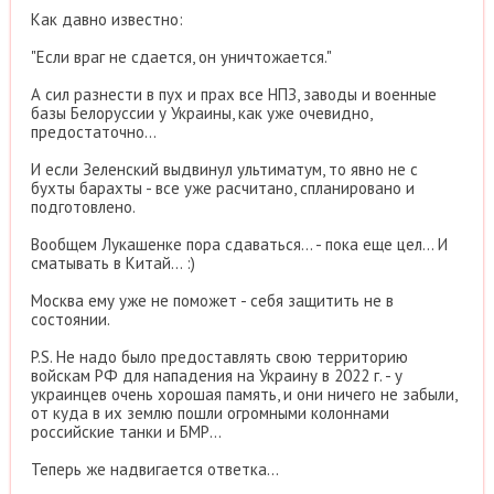
Как давно известно:
"Если враг не сдается, он уничтожается."
А сил разнести в пух и прах все НПЗ, заводы и военные
базы Белоруссии у Украины, как уже очевидно,
предостаточно...
И если Зеленский выдвинул ультиматум, то явно не с
бухты барахты - все уже расчитано, спланировано и
подготовлено.
Вообщем Лукашенке пора сдаваться... - пока еще цел... И
сматывать в Китай... :)
Москва ему уже не поможет - себя защитить не в
состоянии.
P.S. Не надо было предоставлять свою территорию
войскам РФ для нападения на Украину в 2022 г. - у
украинцев очень хорошая память, и они ничего не забыли,
от куда в их землю пошли огромными колоннами
российские танки и БМР...
Теперь же надвигается ответка...