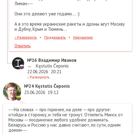
Лиман.---
Они это делают уже годами.... :)
А в это время украинские ракеты и дроны жгут Москву
и Дубну, Крым и Тюмень...
↓
Развернуть
•
Поддержать
•
Нарушение
Ответить
№16
Владимир Иванов
→
Kęstutis Čeponis
22.06.2026
20:21
↓
Развернуть
№24
Kęstutis Čeponis
23.06.2026
19:12
---На словах — про горючее, на деле — про другое:
отойди в сторонку, и тебя не тронут. Отлепить Минск от
Москвы — поодиночке любого удобнее дожимать.
Беларусь и Россию у нас давно считают, по сути, одним
домом---