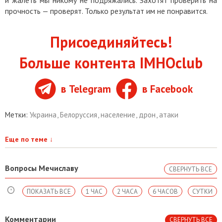
и жалеть мы никому не подряжались. Захотят проверить на
прочность — проверят. Только результат им не понравится.
Присоединяйтесь!
Больше контента IMHOclub
в Telegram
в Facebook
Метки:
Украина
,
Белоруссия
,
население
,
дрон
,
атаки
Еще по теме
↓
Вопросы Мечиславу
СВЕРНУТЬ ВСЕ
ПОКАЗАТЬ ВСЕ
1 ЧАС
2 ЧАСА
6 ЧАСОВ
СУТКИ
Комментарии
СВЕРНУТЬ ВСЕ