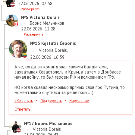
22.06.2026
07:58
↓
Развернуть
№5
Victoria Dorais
→
Борис Мельников
22.06.2026
12:28
↓
Развернуть
№15
Kęstutis Čeponis
→
Victoria Dorais
,
22.06.2026
16:59
А че, когда он командовал своими бандитами,
захватывая Севастополь и Крым, а затем в Донбассе
начал войну, то был героем РФ и полковником ГРУ.
НО когда сказал несколько прямых слов про Путина, то
моментально очутился за решеткой... :)
↑
Свернуть
•
Поддержать
•
Нарушение
Ответить
№17
Борис Мельников
→
Victoria Dorais
23.06.2026
06:43