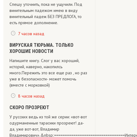
Спешу уточнить, пока не ущучили. Под
винительным падежом имею в виду
винительный падеж БЕЗ ПРЕДЛОГА, то
есть прямое дополнение.
7 часов назад
ВИРУСКАЯ ТЮРЬМА. ТОЛЬКО
ХОРОШИЕ НОВОСТИ
Напишите книгу. Слог у вас хороший,
историй, наверно, накопилсь
много.Пережить это все еще раз , но раз
уже в безопасности- может помочь
(вместе с морковкой)
8 часов назад
СКОРО ПРОЗРЕЮТ
У русских ведь из той же серии: «вот-вот
одурманенные тарасики прозреют! да-
да, уже вот-вот, Владимир
Владимирович».&nbsp;=================================Интересно,