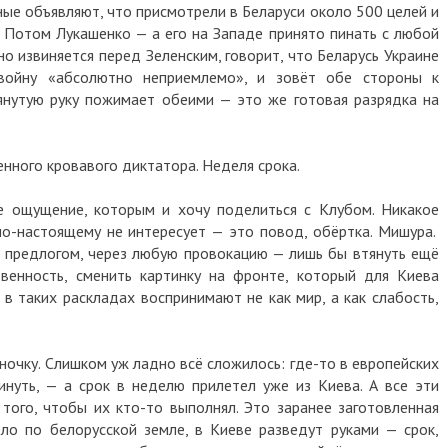
объявляют, что присмотрели в Беларуси около 500 целей и
том Лукашенко — а его на Западе принято пинать с любой
звиняется перед Зеленским, говорит, что Беларусь Украине
ну «абсолютно неприемлемо», и зовёт обе стороны к
ую руку пожимает обеими — это же готовая разрядка на
го кровавого диктатора. Неделя срока.
щущение, которым и хочу поделиться с Клубом. Никакое
астоящему не интересует — это повод, обёртка. Мишура.
едлогом, через любую провокацию — лишь бы втянуть ещё
ность, сменить картинку на фронте, который для Киева
аких раскладах воспринимают не как мир, а как слабость,
ку. Слишком уж ладно всё сложилось: где-то в европейских
ь, — а срок в неделю прилетел уже из Киева. А все эти
, чтобы их кто-то выполнял. Это заранее заготовленная
по белорусской земле, в Киеве разведут руками — срок,