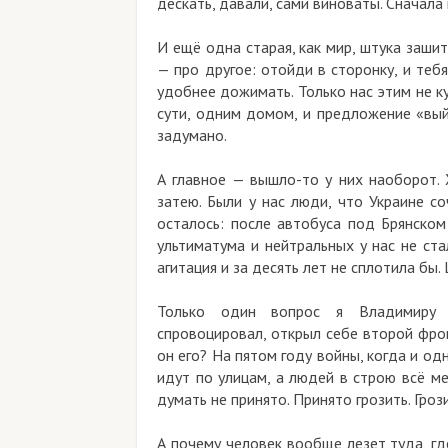
дескать, давали, сами виноваты. Сначала пиш
И ещё одна старая, как мир, штука зашита в
— про другое: отойди в сторонку, и тебя н
удобнее дожимать. Только нас этим не купить
сути, одним домом, и предложение «выйди и
задумано.
А главное — вышло-то у них наоборот. Хот
затею. Были у нас люди, что Украине сочув
осталось: после автобуса под Брянском он
ультиматума и нейтральных у нас не стало в
агитация и за десять лет не сплотила бы. Цел
Только один вопрос я Владимиру Алекс
спровоцировал, открыл себе второй фронт —
он его? На пятом году войны, когда и одног
идут по улицам, а людей в строю всё меньш
думать не принято. Принято грозить. Грозить 
А почему человек вообще лезет туда, где е