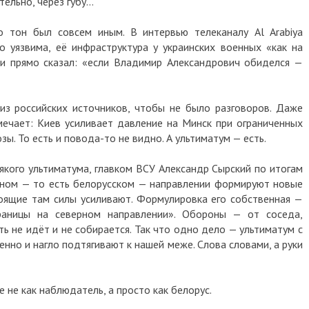
но, через губу…
н был совсем иным. В интервью телеканалу Al Arabiya
звима, её инфраструктура у украинских военных «как на
прямо сказал: «если Владимир Александрович обиделся —
российских источников, чтобы не было разговоров. Даже
ает: Киев усиливает давление на Минск при ограниченных
То есть и повода-то не видно. А ультиматум — есть.
го ультиматума, главком ВСУ Александр Сырский по итогам
м — то есть белорусском — направлении формируют новые
ие там силы усиливают. Формулировка его собственная —
ицы на северном направлении». Обороны — от соседа,
е идёт и не собирается. Так что одно дело — ультиматум с
 и нагло подтягивают к нашей меже. Слова словами, а руки
 как наблюдатель, а просто как белорус.