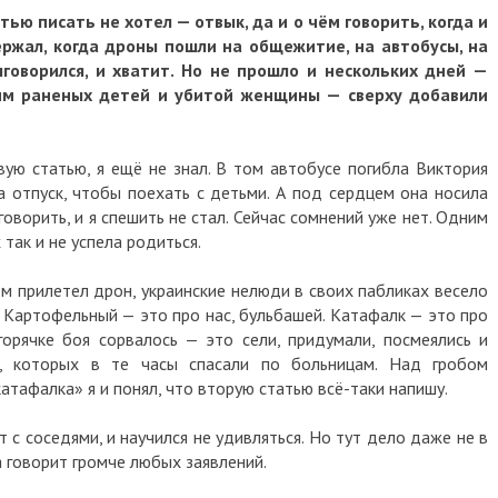
писать не хотел — отвык, да и о чём говорить, когда и
жал, когда дроны пошли на общежитие, на автобусы, на
орился, и хватит. Но не прошло и нескольких дней —
раненых детей и убитой женщины — сверху добавили
 статью, я ещё не знал. В том автобусе погибла Виктория
тпуск, чтобы поехать с детьми. А под сердцем она носила
рить, и я спешить не стал. Сейчас сомнений уже нет. Одним
 и не успела родиться.
рилетел дрон, украинские нелюди в своих пабликах весело
ртофельный — это про нас, бульбашей. Катафалк — это про
чке боя сорвалось — это сели, придумали, посмеялись и
оторых в те часы спасали по больницам. Над гробом
алка» я и понял, что вторую статью всё-таки напишу.
соседями, и научился не удивляться. Но тут дело даже не в
ворит громче любых заявлений.