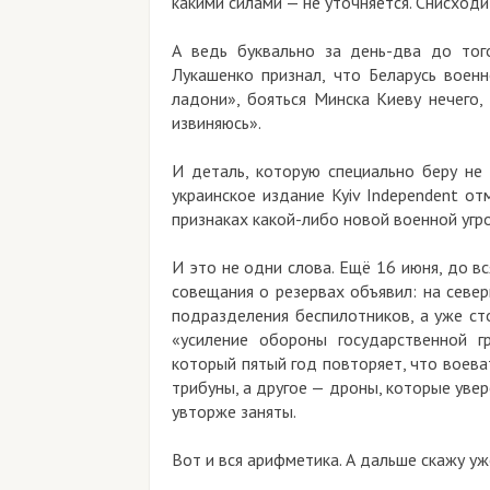
какими силами — не уточняется. Снисходитель
А ведь буквально за день-два до того то
Лукашенко признал, что Беларусь военно уя
ладони», бояться Минска Киеву нечего, и 
извиняюсь».
И деталь, которую специально беру не из 
украинское издание Kyiv Independent отмеч
признаках какой-либо новой военной угрозы. 
И это не одни слова. Ещё 16 июня, до всяко
совещания о резервах объявил: на северно
подразделения беспилотников, а уже стоящ
«усиление обороны государственной гран
который пятый год повторяет, что воевать н
трибуны, а другое — дроны, которые уверенно
увторже заняты.
Вот и вся арифметика. А дальше скажу уже не