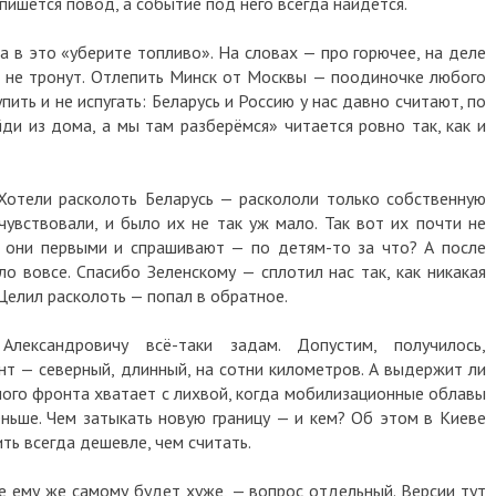
ется повод, а событие под него всегда найдётся.
 это «уберите топливо». На словах — про горючее, на деле
е тронут. Отлепить Минск от Москвы — поодиночке любого
 и не испугать: Беларусь и Россию у нас давно считают, по
з дома, а мы там разберёмся» читается ровно так, как и
ели расколоть Беларусь — раскололи только собственную
ствовали, и было их не так уж мало. Так вот их почти не
и первыми и спрашивают — по детям-то за что? А после
овсе. Спасибо Зеленскому — сплотил нас так, как никакая
ил расколоть — попал в обратное.
андровичу всё-таки задам. Допустим, получилось,
 северный, длинный, на сотни километров. А выдержит ли
о фронта хватает с лихвой, когда мобилизационные облавы
е. Чем затыкать новую границу — и кем? Об этом в Киеве
всегда дешевле, чем считать.
му же самому будет хуже, — вопрос отдельный. Версии тут