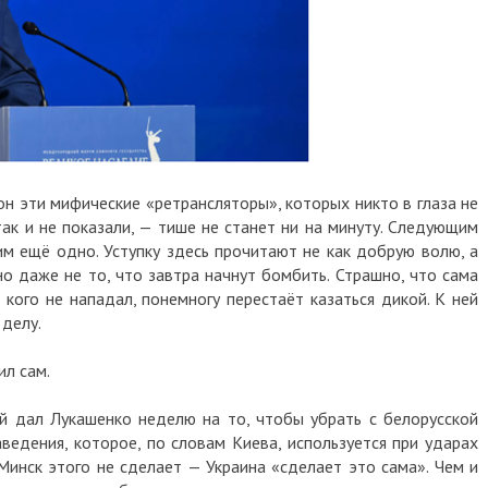
ти мифические «ретрансляторы», которых никто в глаза не
 не показали, — тише не станет ни на минуту. Следующим
щё одно. Уступку здесь прочитают не как добрую волю, а
аже не то, что завтра начнут бомбить. Страшно, что сама
о не нападал, понемногу перестаёт казаться дикой. К ней
у.
ам.
ал Лукашенко неделю на то, чтобы убрать с белорусской
ния, которое, по словам Киева, используется при ударах
ск этого не сделает — Украина «сделает это сама». Чем и