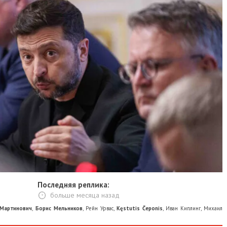
Последняя реплика:
больше месяца назад
инович
,
Борис Мельников
,
Рейн Урвас
,
Kęstutis Čeponis
,
Иван Киплинг
,
Михаил