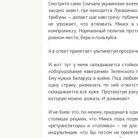
Смотрите сами. Сначала украинские военные 
заодно знают, где находится Лукашенко. По
трибуны — делает шаг навстречу: публично и
не угрожает, что втягивать Минск в вой
компромиссу. Нормальный политик протянут
ровном месте, бери и пользуйся.
А в ответ прилетает ультиматум просроченно
И вот тут у меня складывается стойкое о
«оборудование наведения» Зеленского по-н
Ему нужна Беларусь в войне. Под любым пр
одну страну, размазать по ней ответствен
складывается всё хуже. Протянутую руку в т
которую можно дожать. И дожимают.
И не Киев это, по-моему, придумал в одиноч
столицах решили, что Минск пора подвинут
«ретрансляторы» и «топливо» — не для того
индульгенция: что бы потом ни прилетело 