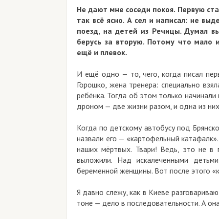
Не дают мне соседи покоя. Первую статью 
так всё ясно. А сел и написал: не выдер
поезд, на детей из Речицы. Думал выгов
берусь за вторую. Потому что мало им 
ещё и плевок.
И ещё одно — то, чего, когда писал первую
Горошко, жена тренера: специально взяла о
ребёнка. Тогда об этом только начинали гово
дроном — две жизни разом, и одна из них так
Когда по детскому автобусу под Брянском п
назвали его — «картофельный катафалк». Ка
наших мёртвых. Твари! Ведь, это не в горя
выложили. Над искалеченными детьми, к
беременной женщины. Вот после этого «катаф
Я давно слежу, как в Киеве разговаривают с 
тоне — дело в последовательности. А она го