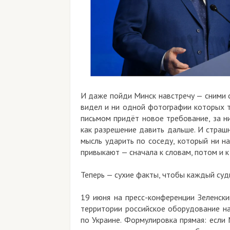
И даже пойди Минск навстречу — сними он э
видел и ни одной фотографии которых так и
письмом придёт новое требование, за ним е
как разрешение давить дальше. И страшно д
мысль ударить по соседу, который ни на ког
привыкают — сначала к словам, потом и к дел
Теперь — сухие факты, чтобы каждый судил с
19 июня на пресс-конференции Зеленский д
территории российское оборудование наведе
по Украине. Формулировка прямая: если Мин