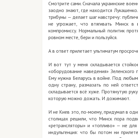
Смотрите сами. Сначала украинские воен
заодно знают, где находится Лукашенко
трибуны — делает шаг навстречу: публичн
не угрожает, что втягивать Минск в
компромиссу. Нормальный политик прот
ровном месте, бери и пользуйся.
А в ответ прилетает ультиматум просроч
И вот тут у меня складывается стойко
«оборудование наведения» Зеленского п
Ему нужна Беларусь в войне. Под любым
одну страну, размазать по ней ответс
складывается всё хуже. Протянутую руку
которую можно дожать. И дожимают.
И не Киев это, по-моему, придумал в оди
столицах решили, что Минск пора подви
«ретрансляторы» и «топливо» — не для 
индульгенция: что бы потом ни прилете