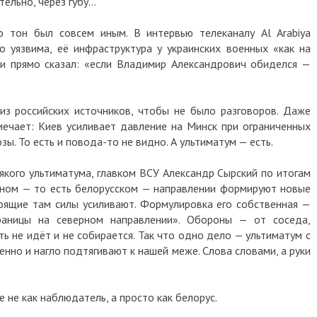
тельно, через губу…
о тон был совсем иным. В интервью телеканалу Al Arabiya
о уязвима, её инфраструктура у украинских военных «как на
 и прямо сказал: «если Владимир Александрович обиделся —
из российских источников, чтобы не было разговоров. Даже
тмечает: Киев усиливает давление на Минск при ограниченных
зы. То есть и повода-то не видно. А ультиматум — есть.
сякого ультиматума, главком ВСУ Александр Сырский по итогам
рном — то есть белорусском — направлении формируют новые
оящие там силы усиливают. Формулировка его собственная —
раницы на северном направлении». Обороны — от соседа,
ь не идёт и не собирается. Так что одно дело — ультиматум с
енно и нагло подтягивают к нашей меже. Слова словами, а руки
е не как наблюдатель, а просто как белорус.