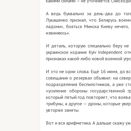
какими силами — не уточняется. Снисходи
А ведь буквально за день-два до тог
Лукашенко признал, что Беларусь военн
ладони», бояться Минска Киеву нечего,
извиняюсь».
И деталь, которую специально беру не 
украинское издание Kyiv Independent о
признаках какой-либо новой военной угро
И это не одни слова. Ещё 16 июня, до в
совещания о резервах объявил: на севе
подразделения беспилотников, а уже ст
«усиление обороны государственной г
который пятый год повторяет, что воеват
трибуны, а другое — дроны, которые увер
увторже заняты.
Вот и вся арифметика. А дальше скажу уж