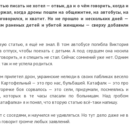
ью писать не хотел — отвык, да и о чём говорить, когда и
держал, когда дроны пошли на общежитие, на автобусы, на
говорился, и хватит. Но не прошло и нескольких дней —
 им раненых детей и убитой женщины — сверху добавили
вую статью, я ещё не знал. В том автобусе погибла Виктория
а отпуск, чтобы поехать с детьми. А под сердцем она носила
говорить, и я спешить не стал. Сейчас сомнений уже нет. Одним
так и не успела родиться.
м прилетел дрон, украинские нелюди в своих пабликах весело
 Картофельный — это про нас, бульбашей. Катафалк — это про
горячке боя сорвалось — это сели, придумали, посмеялись и
, которых в те часы спасали по больницам. Над гробом
атафалка» я и понял, что вторую статью всё-таки напишу.
т с соседями, и научился не удивляться. Но тут дело даже не в
а говорит громче любых заявлений.