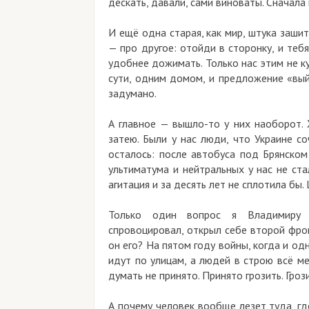
дескать, давали, сами виноваты. Сначала
И ещё одна старая, как мир, штука зашит
— про другое: отойди в сторонку, и те
удобнее дожимать. Только нас этим не ку
сути, одним домом, и предложение «вый
задумано.
А главное — вышло-то у них наоборот. 
затею. Были у нас люди, что Украине со
осталось: после автобуса под Брянско
ультиматума и нейтральных у нас не ста
агитация и за десять лет не сплотила бы.
Только один вопрос я Владимиру Ал
спровоцировал, открыл себе второй фро
он его? На пятом году войны, когда и о
идут по улицам, а людей в строю всё м
думать не принято. Принято грозить. Гроз
А почему человек вообще лезет туда, гд