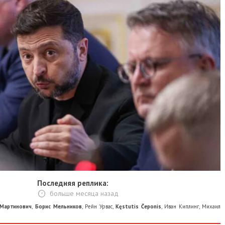
Последняя реплика:
больше месяца назад
 Мартинович
,
Борис Мельников
,
Рейн Урвас
,
Kęstutis Čeponis
,
Иван Киплинг
,
Михаил