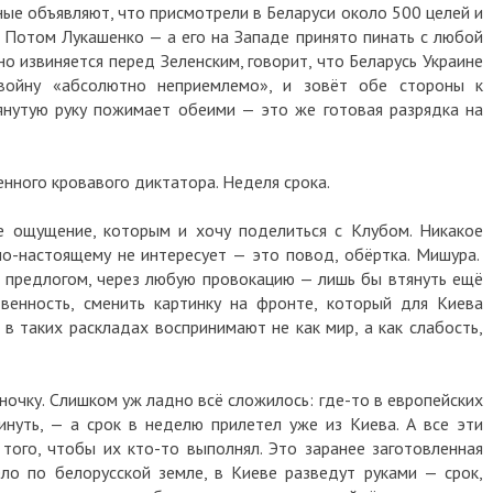
ные объявляют, что присмотрели в Беларуси около 500 целей и
. Потом Лукашенко — а его на Западе принято пинать с любой
о извиняется перед Зеленским, говорит, что Беларусь Украине
 войну «абсолютно неприемлемо», и зовёт обе стороны к
янутую руку пожимает обеими — это же готовая разрядка на
енного кровавого диктатора. Неделя срока.
е ощущение, которым и хочу поделиться с Клубом. Никакое
о-настоящему не интересует — это повод, обёртка. Мишура.
 предлогом, через любую провокацию — лишь бы втянуть ещё
твенность, сменить картинку на фронте, который для Киева
 в таких раскладах воспринимают не как мир, а как слабость,
ночку. Слишком уж ладно всё сложилось: где-то в европейских
нуть, — а срок в неделю прилетел уже из Киева. А все эти
того, чтобы их кто-то выполнял. Это заранее заготовленная
ло по белорусской земле, в Киеве разведут руками — срок,