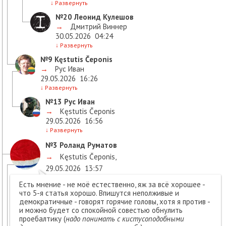
↓
Развернуть
№20
Леонид Кулешов
→
Дмитрий Виннер
30.05.2026
04:24
↓
Развернуть
№9
Kęstutis Čeponis
→
Рус Иван
29.05.2026
16:26
↓
Развернуть
№13
Рус Иван
→
Kęstutis Čeponis
29.05.2026
16:56
↓
Развернуть
№3
Роланд Руматов
→
Kęstutis Čeponis
,
29.05.2026
13:57
Есть мнение - не моё естественно, яж за всё хорошее -
что 5-я статья хорошо. Впишутся неполживые и
демократичные - говорят горячие головы, хотя я против -
и можно будет со спокойной совестью обнулить
проебалтику (
надо понимать с кистусоподобными