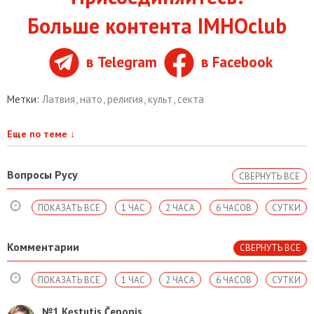
Больше контента IMHOclub
в Telegram
в Facebook
Метки:
Латвия
,
нато
,
религия
,
культ
,
секта
Еще по теме
↓
Вопросы Русу
СВЕРНУТЬ ВСЕ
ПОКАЗАТЬ ВСЕ
1 ЧАС
2 ЧАСА
6 ЧАСОВ
СУТКИ
Комментарии
СВЕРНУТЬ ВСЕ
ПОКАЗАТЬ ВСЕ
1 ЧАС
2 ЧАСА
6 ЧАСОВ
СУТКИ
№1
Kęstutis Čeponis