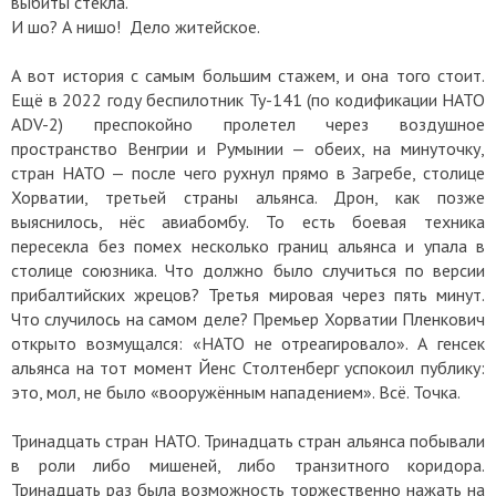
выбиты стекла.
И шо? А нишо! Дело житейское.
А вот история с самым большим стажем, и она того стоит.
Ещё в 2022 году беспилотник Ту-141 (по кодификации НАТО
ADV-2) преспокойно пролетел через воздушное
пространство Венгрии и Румынии — обеих, на минуточку,
стран НАТО — после чего рухнул прямо в Загребе, столице
Хорватии, третьей страны альянса. Дрон, как позже
выяснилось, нёс авиабомбу. То есть боевая техника
пересекла без помех несколько границ альянса и упала в
столице союзника. Что должно было случиться по версии
прибалтийских жрецов? Третья мировая через пять минут.
Что случилось на самом деле? Премьер Хорватии Пленкович
открыто возмущался: «НАТО не отреагировало». А генсек
альянса на тот момент Йенс Столтенберг успокоил публику:
это, мол, не было «вооружённым нападением». Всё. Точка.
Тринадцать стран НАТО. Тринадцать стран альянса побывали
в роли либо мишеней, либо транзитного коридора.
Тринадцать раз была возможность торжественно нажать на