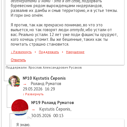
дегенератами и нами - это я от себя
), подорвать
буревесник рядом вырожденцами нидерландов,
развалив их дамбы и смыв территорию, и в устье темзы.
И гори оно огнём.
Я против, так как прекрасно понимаю, во что это
выльется, но так говорят люди
оттуда
, ибо устали от
вас. Реально устали. 12 лет уже поди фашисты орудуют,
кого хочешь утомит. Вы же бешенные, таких как ты
почитать страшно становится.
↓
Развернуть
•
Поддержать
•
Нарушение
Ответить
Поддержали:
Ярослав Александрович Русаков
№10
Kęstutis Čeponis
→
Роланд Руматов
29.05.2026
16:29
↓
Развернуть
№19
Роланд Руматов
→
Kęstutis Čeponis
,
30.05.2026
00:13
Я знаю.