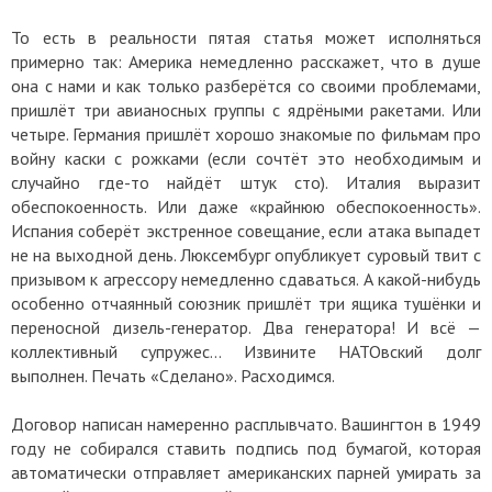
То есть в реальности пятая статья может исполняться
примерно так: Америка немедленно расскажет, что в душе
она с нами и как только разберётся со своими проблемами,
пришлёт три авианосных группы с ядрёными ракетами. Или
четыре. Германия пришлёт хорошо знакомые по фильмам про
войну каски с рожками (если сочтёт это необходимым и
случайно где-то найдёт штук сто). Италия выразит
обеспокоенность. Или даже «крайнюю обеспокоенность».
Испания соберёт экстренное совещание, если атака выпадет
не на выходной день. Люксембург опубликует суровый твит с
призывом к агрессору немедленно сдаваться. А какой-нибудь
особенно отчаянный союзник пришлёт три ящика тушёнки и
переносной дизель-генератор. Два генератора! И всё —
коллективный супружес… Извините НАТОвский долг
выполнен. Печать «Сделано». Расходимся.
Договор написан намеренно расплывчато. Вашингтон в 1949
году не собирался ставить подпись под бумагой, которая
автоматически отправляет американских парней умирать за