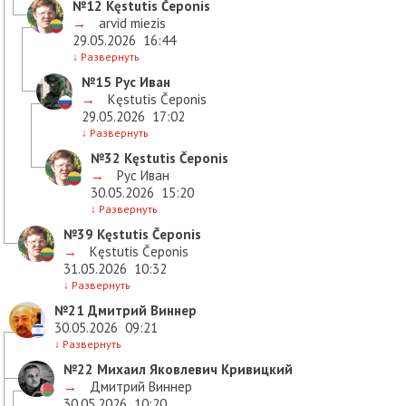
№12
Kęstutis Čeponis
→
arvid miezis
29.05.2026
16:44
↓
Развернуть
№15
Рус Иван
→
Kęstutis Čeponis
29.05.2026
17:02
↓
Развернуть
№32
Kęstutis Čeponis
→
Рус Иван
30.05.2026
15:20
↓
Развернуть
№39
Kęstutis Čeponis
→
Kęstutis Čeponis
31.05.2026
10:32
↓
Развернуть
№21
Дмитрий Виннер
30.05.2026
09:21
↓
Развернуть
№22
Михаил Яковлевич Кривицкий
→
Дмитрий Виннер
30.05.2026
10:20