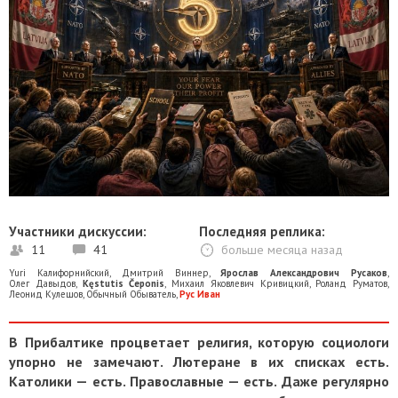
Участники дискуссии:
Последняя реплика:
11
41
больше месяца назад
Yuri Калифорнийский
,
Дмитрий Виннер
,
Ярослав Александрович Русаков
,
Олег Давыдов
,
Kęstutis Čeponis
,
Михаил Яковлевич Кривицкий
,
Роланд Руматов
,
Леонид Кулешов
,
Обычный Обыватель
,
Рус Иван
В Прибалтике процветает религия, которую социологи
упорно не замечают. Лютеране в их списках есть.
Католики — есть. Православные — есть. Даже регулярно