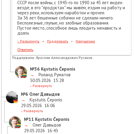
СССР после войны, с 1945-го по 1990 за 45 лет виден
везде, в его "продуктах" мы живём, ездим на работу и
через реки, используем наработки и прочее.
За 36 лет бешенные собачки не сделали ничего.
Бесполезные, глупые, но злобные образования.
Пустое место, способное лишь плодить ненависть и
долги.
↓
Развернуть
•
Поддержать
•
Нарушение
Ответить
Поддержали:
Ярослав Александрович Русаков
№36
Kęstutis Čeponis
→
Роланд Руматов
30.05.2026
15:28
↓
Развернуть
№6
Олег Давыдов
→
Kęstutis Čeponis
29.05.2026
16:06
↓
Развернуть
№11
Kęstutis Čeponis
→
Олег Давыдов
29.05.2026
16:43