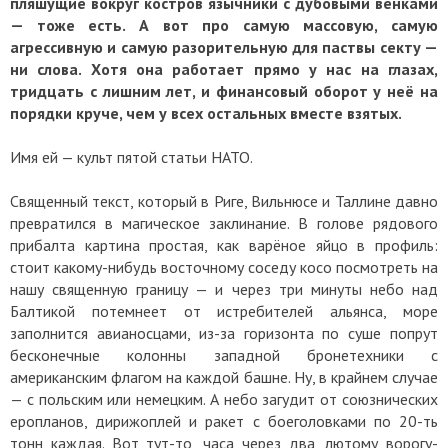
пляшущие вокруг костров язычники с дубовыми венками
— тоже есть. А вот про самую массовую, самую
агрессивную и самую разорительную для паствы секту —
ни слова. Хотя она работает прямо у нас на глазах,
тридцать с лишним лет, и финансовый оборот у неё на
порядки круче, чем у всех остальных вместе взятых.
Имя ей — культ пятой статьи НАТО.
Священный текст, который в Риге, Вильнюсе и Таллине давно
превратился в магическое заклинание. В голове рядового
прибалта картина простая, как варёное яйцо в профиль:
стоит какому-нибудь восточному соседу косо посмотреть на
нашу священную границу — и через три минуты небо над
Балтикой потемнеет от истребителей альянса, море
заполнится авианосцами, из-за горизонта по суше попрут
бесконечные колонны западной бронетехники с
американским флагом на каждой башне. Ну, в крайнем случае
— с польским или немецким. А небо загудит от союзнических
еропланов, дирижоплей и ракет с боеголовками по 20-ть
тонн каждая. Вот тут-то, часа через два, лютому ворогу-