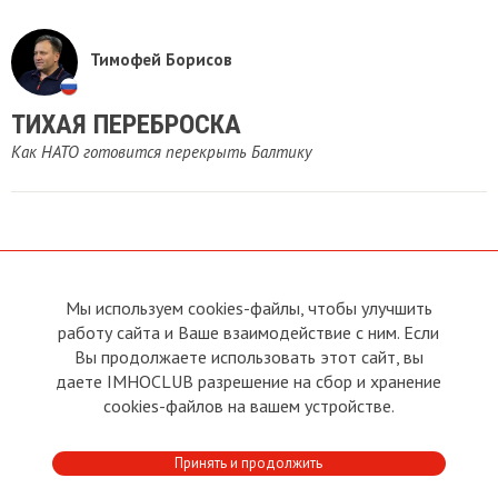
Тимофей Борисов
ТИХАЯ ПЕРЕБРОСКА
Как НАТО готовится перекрыть Балтику
Мы используем cookies-файлы, чтобы улучшить
О сайте
Прямая связь с
Председателем
работу сайта и Ваше взаимодействие с ним. Если
Устав
Вы продолжаете использовать этот сайт, вы
Прямая связь c членами клуба
Условия пользования
даете IMHOCLUB разрешение на сбор и хранение
Реклама
Политика конфиденциальности
cookies-файлов на вашем устройстве.
Контакты
Copyright © 2011 - 2026 Imho
Принять и продолжить
Club