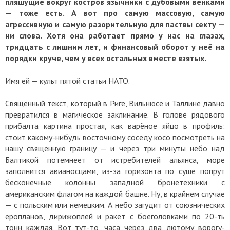
пляшущие вокруг костров язычники с дубовыми венками
— тоже есть. А вот про самую массовую, самую
агрессивную и самую разорительную для паствы секту —
ни слова. Хотя она работает прямо у нас на глазах,
тридцать с лишним лет, и финансовый оборот у неё на
порядки круче, чем у всех остальных вместе взятых.
Имя ей — культ пятой статьи НАТО.
Священный текст, который в Риге, Вильнюсе и Таллине давно
превратился в магическое заклинание. В голове рядового
прибалта картина простая, как варёное яйцо в профиль:
стоит какому-нибудь восточному соседу косо посмотреть на
нашу священную границу — и через три минуты небо над
Балтикой потемнеет от истребителей альянса, море
заполнится авианосцами, из-за горизонта по суше попрут
бесконечные колонны западной бронетехники с
американским флагом на каждой башне. Ну, в крайнем случае
— с польским или немецким. А небо загудит от союзнических
еропланов, дирижоплей и ракет с боеголовками по 20-ть
тонн каждая. Вот тут-то, часа через два, лютому ворогу-