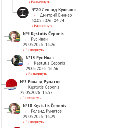
↓
Развернуть
№20
Леонид Кулешов
→
Дмитрий Виннер
30.05.2026
04:24
↓
Развернуть
№9
Kęstutis Čeponis
→
Рус Иван
29.05.2026
16:26
↓
Развернуть
№13
Рус Иван
→
Kęstutis Čeponis
29.05.2026
16:56
↓
Развернуть
№3
Роланд Руматов
→
Kęstutis Čeponis
29.05.2026
13:57
↓
Развернуть
№10
Kęstutis Čeponis
→
Роланд Руматов
29.05.2026
16:29
↓
Развернуть