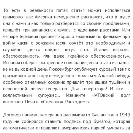
То есть в реальности пятая статья может исполняться
примерно так: Америка немедленно расскажет, что в душе
она с нами и как только разберётся со своими проблемами,
пришлёт три авианосных группы с ядрёными ракетами. Или
четыре. Германия пришлёт хорошо знакомые по фильмам про
войну каски с рожками (если сочтёт это необходимым и
случайно где-то найдёт штук сто). Италия выразит
обеспокоенность. Или даже «крайнюю обеспокоенность».
Испания соберёт экстренное совещание, если атака выпадет
не на выходной день. Люксембург опубликует суровый твит с
призывом к агрессору немедленно сдаваться. А какой-нибудь
особенно отчаянный союзник пришлёт три ящика тушёнки и
переносной дизель-генератор. Два генератора! И всё —
коллективный супружес… Извините НАТОвский долг
выполнен. Печать «Сделано». Расходимся.
Договор написан намеренно расплывчато. Вашингтон в 1949
году не собирался ставить подпись под бумагой, которая
автоматически отправляет американских парней умирать за