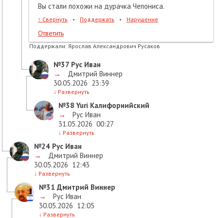
Вы стали похожи на дурачка Чепониса.
↑
Свернуть
•
Поддержать
•
Нарушение
Ответить
Поддержали:
Ярослав Александрович Русаков
№37
Рус Иван
→
Дмитрий Виннер
30.05.2026
23:39
↓
Развернуть
№38
Yuri Калифорнийский
→
Рус Иван
31.05.2026
00:27
↓
Развернуть
№24
Рус Иван
→
Дмитрий Виннер
30.05.2026
12:43
↓
Развернуть
№31
Дмитрий Виннер
→
Рус Иван
30.05.2026
12:05
↓
Развернуть