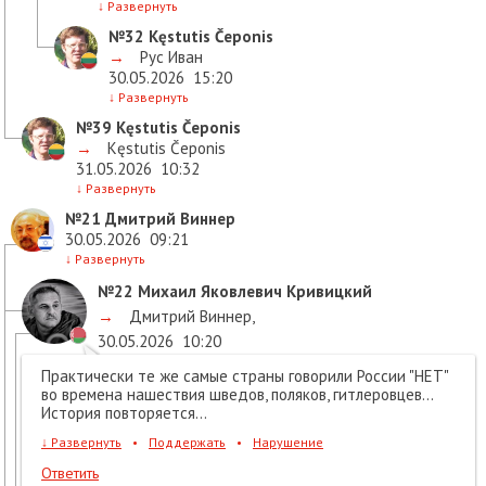
↓
Развернуть
№32
Kęstutis Čeponis
→
Рус Иван
30.05.2026
15:20
↓
Развернуть
№39
Kęstutis Čeponis
→
Kęstutis Čeponis
31.05.2026
10:32
↓
Развернуть
№21
Дмитрий Виннер
30.05.2026
09:21
↓
Развернуть
№22
Михаил Яковлевич Кривицкий
→
Дмитрий Виннер
,
30.05.2026
10:20
Практически те же самые страны говорили России "НЕТ"
во времена нашествия шведов, поляков, гитлеровцев...
История повторяется...
↓
Развернуть
•
Поддержать
•
Нарушение
Ответить