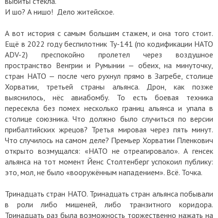
выбиты стекла.
И шо? А нишо! Дело житейское.
А вот история с самым большим стажем, и она того стоит.
Ещё в 2022 году беспилотник Ту-141 (по кодификации НАТО
ADV-2) преспокойно пролетел через воздушное
пространство Венгрии и Румынии — обеих, на минуточку,
стран НАТО — после чего рухнул прямо в Загребе, столице
Хорватии, третьей страны альянса. Дрон, как позже
выяснилось, нёс авиабомбу. То есть боевая техника
пересекла без помех несколько границ альянса и упала в
столице союзника. Что должно было случиться по версии
прибалтийских жрецов? Третья мировая через пять минут.
Что случилось на самом деле? Премьер Хорватии Пленкович
открыто возмущался: «НАТО не отреагировало». А генсек
альянса на тот момент Йенс Столтенберг успокоил публику:
это, мол, не было «вооружённым нападением». Всё. Точка.
Тринадцать стран НАТО. Тринадцать стран альянса побывали
в роли либо мишеней, либо транзитного коридора.
Тринадцать раз была возможность торжественно нажать на