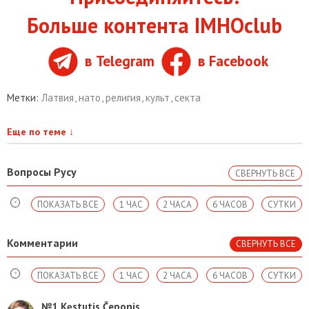
Больше контента IMHOclub
в Telegram
в Facebook
Метки:
Латвия
,
нато
,
религия
,
культ
,
секта
Еще по теме
↓
Вопросы Русу
СВЕРНУТЬ ВСЕ
ПОКАЗАТЬ ВСЕ
1 ЧАС
2 ЧАСА
6 ЧАСОВ
СУТКИ
Комментарии
СВЕРНУТЬ ВСЕ
ПОКАЗАТЬ ВСЕ
1 ЧАС
2 ЧАСА
6 ЧАСОВ
СУТКИ
№1
Kęstutis Čeponis