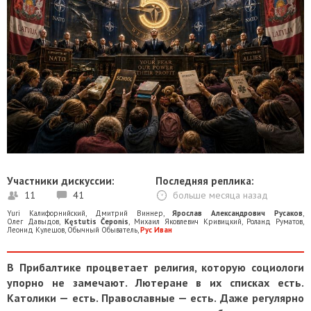
Участники дискуссии:
Последняя реплика:
11
41
больше месяца назад
Yuri Калифорнийский
,
Дмитрий Виннер
,
Ярослав Александрович Русаков
,
Олег Давыдов
,
Kęstutis Čeponis
,
Михаил Яковлевич Кривицкий
,
Роланд Руматов
,
Леонид Кулешов
,
Обычный Обыватель
,
Рус Иван
В Прибалтике процветает религия, которую социологи
упорно не замечают. Лютеране в их списках есть.
Католики — есть. Православные — есть. Даже регулярно