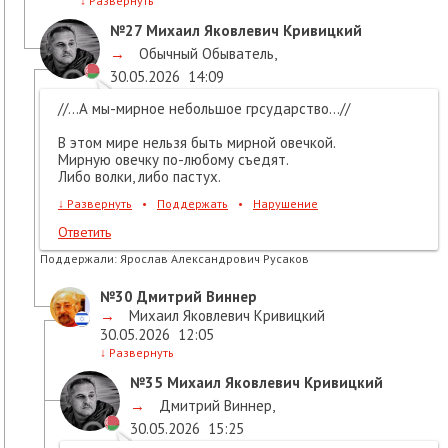
↓
Развернуть
№27
Михаил Яковлевич Кривицкий
→
Обычный Обыватель
,
30.05.2026
14:09
//...А мы-мирное небольшое грсударство...//
В этом мире нельзя быть мирной овечкой.
Мирную овечку по-любому съедят.
Либо волки, либо пастух.
↓
Развернуть
•
Поддержать
•
Нарушение
Ответить
Поддержали:
Ярослав Александрович Русаков
№30
Дмитрий Виннер
→
Михаил Яковлевич Кривицкий
30.05.2026
12:05
↓
Развернуть
№35
Михаил Яковлевич Кривицкий
→
Дмитрий Виннер
,
30.05.2026
15:25