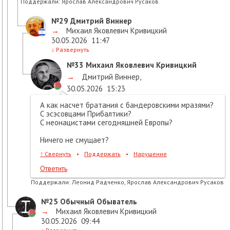
Поддержали:
Ярослав Александрович Русаков
№29
Дмитрий Виннер
→
Михаил Яковлевич Кривицкий
30.05.2026
11:47
↓
Развернуть
№33
Михаил Яковлевич Кривицкий
→
Дмитрий Виннер
,
30.05.2026
15:23
А как насчет братания с бандеровскими мразями?
С эсэсовцами Прибалтики?
С неонацистами сегодняшней Европы?
Ничего не смущает?
↑
Свернуть
•
Поддержать
•
Нарушение
Ответить
Поддержали:
Леонид Радченко, Ярослав Александрович Русаков
№25
Обычный Обыватель
→
Михаил Яковлевич Кривицкий
30.05.2026
09:44