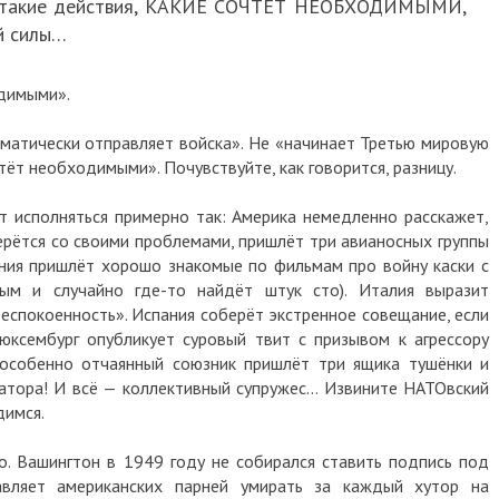
ми такие действия, КАКИЕ СОЧТЁТ НЕОБХОДИМЫМИ,
й силы…
одимыми».
оматически отправляет войска». Не «начинает Третью мировую
чтёт необходимыми». Почувствуйте, как говорится, разницу.
ет исполняться примерно так: Америка немедленно расскажет,
берётся со своими проблемами, пришлёт три авианосных группы
ания пришлёт хорошо знакомые по фильмам про войну каски с
ым и случайно где-то найдёт штук сто). Италия выразит
еспокоенность». Испания соберёт экстренное совещание, если
юксембург опубликует суровый твит с призывом к агрессору
 особенно отчаянный союзник пришлёт три ящика тушёнки и
ратора! И всё — коллективный супружес… Извините НАТОвский
димся.
. Вашингтон в 1949 году не собирался ставить подпись под
авляет американских парней умирать за каждый хутор на