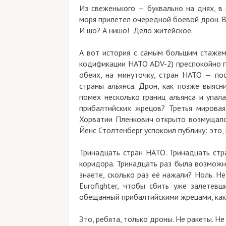
Из свеженького — буквально на днях, в
моря прилетел очередной боевой дрон. 
И шо? А нишо! Дело житейское.
А вот история с самым большим стажем,
кодификации НАТО ADV-2) преспокойно п
обеих, на минуточку, стран НАТО — пос
страны альянса. Дрон, как позже выясн
помех несколько границ альянса и упал
прибалтийских жрецов? Третья мировая
Хорватии Пленкович открыто возмущался
Йенс Столтенберг успокоил публику: это,
Тринадцать стран НАТО. Тринадцать стр
коридора. Тринадцать раз была возможн
знаете, сколько раз её нажали? Ноль. Н
Eurofighter, чтобы сбить уже залетев
обещанный прибалтийскими жрецами, как-
Это, ребята, только дроны. Не ракеты. Н