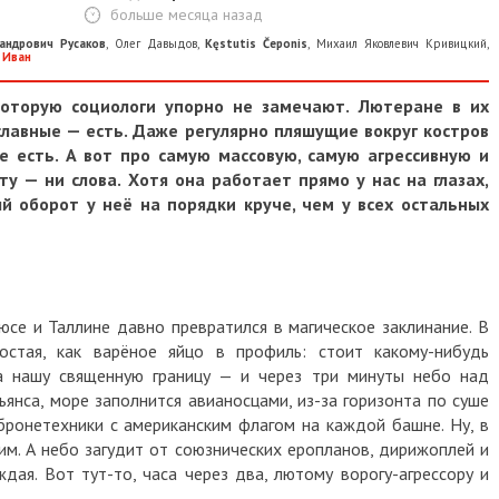
больше месяца назад
андрович Русаков
,
Олег Давыдов
,
Kęstutis Čeponis
,
Михаил Яковлевич Кривицкий
,
 Иван
которую социологи упорно не замечают. Лютеране в их
ославные — есть. Даже регулярно пляшущие вокруг костров
 есть. А вот про самую массовую, самую агрессивную и
у — ни слова. Хотя она работает прямо у нас на глазах,
й оборот у неё на порядки круче, чем у всех остальных
юсе и Таллине давно превратился в магическое заклинание. В
остая, как варёное яйцо в профиль: стоит какому-нибудь
а нашу священную границу — и через три минуты небо над
янса, море заполнится авианосцами, из-за горизонта по суше
ронетехники с американским флагом на каждой башне. Ну, в
им. А небо загудит от союзнических еропланов, дирижоплей и
дая. Вот тут-то, часа через два, лютому ворогу-агрессору и
.