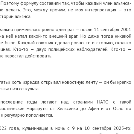
. Поэтому формулу составили так, чтобы каждый член альянса-
ае делать. Это, между прочим, не моя интерпретация — это
стории альянса.
иально применялась ровно один раз — после 11 сентября 2001
на неё напал какой-то внешний враг. Но даже тогда никакой
не было. Каждый союзник сделал ровно то и столько, сколько
ецназ. Кто-то — двух полицейских наблюдателей. Кто-то —
 не перестал действовать.
статьи хоть изредка открывал новостную ленту — он бы крепко
сываться от культа.
» последние годы летают над странами НАТО с такой
уристические маршруты от Хельсинки до Афин и от Осло до
 и регулярно пополняется.
22 года, кульминация в ночь с 9 на 10 сентября 2025-го: