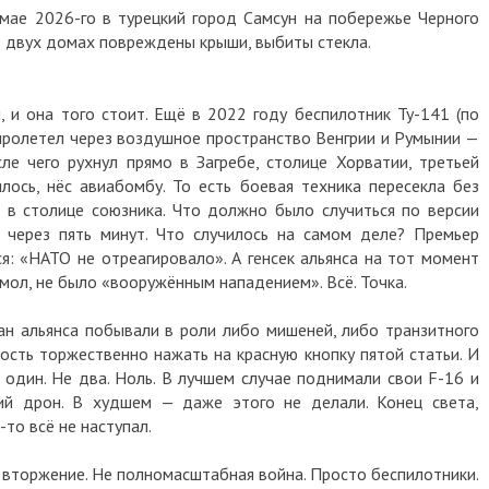
 мае 2026-го в турецкий город Самсун на побережье Черного
В двух домах повреждены крыши, выбиты стекла.
 и она того стоит. Ещё в 2022 году беспилотник Ту-141 (по
ролетел через воздушное пространство Венгрии и Румынии —
ле чего рухнул прямо в Загребе, столице Хорватии, третьей
илось, нёс авиабомбу. То есть боевая техника пересекла без
а в столице союзника. Что должно было случиться по версии
 через пять минут. Что случилось на самом деле? Премьер
: «НАТО не отреагировало». А генсек альянса на тот момент
 мол, не было «вооружённым нападением». Всё. Точка.
ан альянса побывали в роли либо мишеней, либо транзитного
ость торжественно нажать на красную кнопку пятой статьи. И
е один. Не два. Ноль. В лучшем случае поднимали свои F-16 и
ший дрон. В худшем — даже этого не делали. Конец света,
то всё не наступал.
е вторжение. Не полномасштабная война. Просто беспилотники.