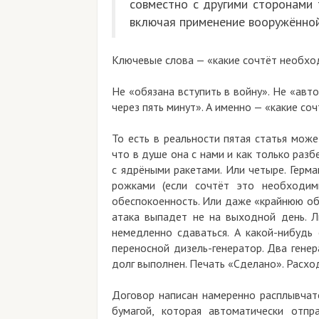
совместно с другими сторона
включая применение вооружённо
Ключевые слова — «какие сочтёт необх
Не «обязана вступить в войну». Не «авт
через пять минут». А именно — «какие со
То есть в реальности пятая статья мож
что в душе она с нами и как только раз
с ядрёными ракетами. Или четыре. Герм
рожками (если сочтёт это необходим
обеспокоенность. Или даже «крайнюю об
атака выпадет не на выходной день. Л
немедленно сдаваться. А какой-нибудь
переносной дизель-генератор. Два гене
долг выполнен. Печать «Сделано». Расхо
Договор написан намеренно расплывчато
бумагой, которая автоматически отпр