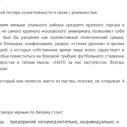
ной потери сознательности и связи с реальностью.
нием меньше спального района среднего крупного города и
не самого крупного московского универмага, позволяют себе
 был бы расценен как коллективный политический суицид.
 о блокадах, конфискациях, ударах, «стенах дронов» и прочих
дей, у которых собственная армия чаще всего существует в
обна поместиться на боковой трибуне футбольного стадиона.
ростая и тёплая мысль: «НАТО за нас заступится». Всегда.
оде.
оторый они молятся, никто из паствы, похоже, не открывал. А
говора чёрным по белому стоит:
ь… предприняв незамедлительно, индивидуально и