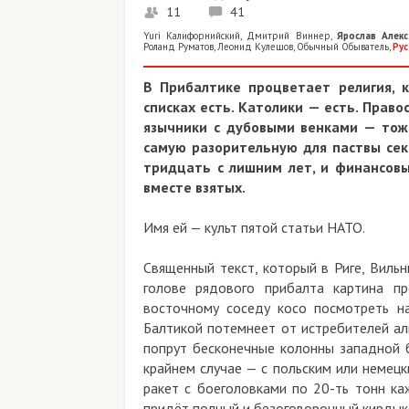
11
41
Yuri Калифорнийский
,
Дмитрий Виннер
,
Ярослав Алекс
Роланд Руматов
,
Леонид Кулешов
,
Обычный Обыватель
,
Рус
В Прибалтике процветает религия, 
списках есть. Католики — есть. Прав
язычники с дубовыми венками — тоже
самую разорительную для паствы сект
тридцать с лишним лет, и финансовы
вместе взятых.
Имя ей — культ пятой статьи НАТО.
Священный текст, который в Риге, Вильн
голове рядового прибалта картина пр
восточному соседу косо посмотреть н
Балтикой потемнеет от истребителей аль
попрут бесконечные колонны западной б
крайнем случае — с польским или немецк
ракет с боеголовками по 20-ть тонн каж
придёт полный и безоговорочный кирдык