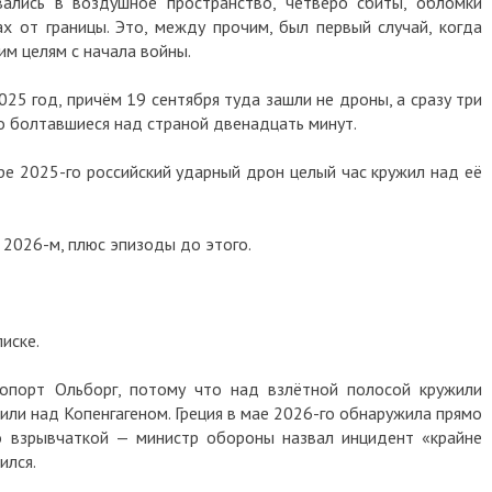
вались в воздушное пространство, четверо сбиты, обломки
х от границы. Это, между прочим, был первый случай, когда
им целям с начала войны.
25 год, причём 19 сентября туда зашли не дроны, а сразу три
о болтавшиеся над страной двенадцать минут.
ре 2025-го российский ударный дрон целый час кружил над её
в 2026-м, плюс эпизоды до этого.
писке.
ропорт Ольборг, потому что над взлётной полосой кружили
или над Копенгагеном. Греция в мае 2026-го обнаружила прямо
о взрывчаткой — министр обороны назвал инцидент «крайне
ился.