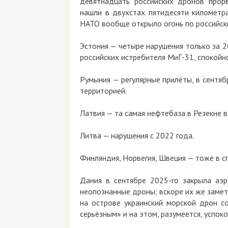
девятнадцать российских дронов прор
нашли в двухстах пятидесяти километра
НАТО вообще открыло огонь по российск
Эстония — четыре нарушения только за 20
российских истребителя МиГ-31, спокойн
Румыния — регулярные прилёты, в сентяб
территорией.
Латвия — та самая нефтебаза в Резекне 
Литва — нарушения с 2022 года.
Финляндия, Норвегия, Швеция — тоже в с
Дания в сентябре 2025-го закрыла аэ
неопознанные дроны; вскоре их же замет
на острове украинский морской дрон с
серьёзным» и на этом, разумеется, успоко