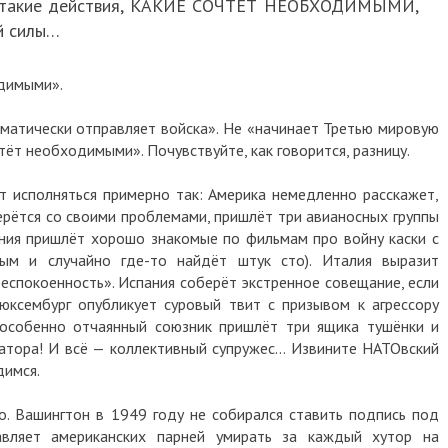
ми такие действия, КАКИЕ СОЧТЁТ НЕОБХОДИМЫМИ,
й силы…
одимыми».
оматически отправляет войска». Не «начинает Третью мировую
чтёт необходимыми». Почувствуйте, как говорится, разницу.
ет исполняться примерно так: Америка немедленно расскажет,
берётся со своими проблемами, пришлёт три авианосных группы
ания пришлёт хорошо знакомые по фильмам про войну каски с
ым и случайно где-то найдёт штук сто). Италия выразит
еспокоенность». Испания соберёт экстренное совещание, если
юксембург опубликует суровый твит с призывом к агрессору
 особенно отчаянный союзник пришлёт три ящика тушёнки и
ратора! И всё — коллективный супружес… Извините НАТОвский
димся.
. Вашингтон в 1949 году не собирался ставить подпись под
авляет американских парней умирать за каждый хутор на