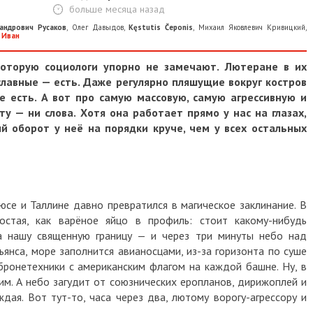
больше месяца назад
андрович Русаков
,
Олег Давыдов
,
Kęstutis Čeponis
,
Михаил Яковлевич Кривицкий
,
 Иван
которую социологи упорно не замечают. Лютеране в их
ославные — есть. Даже регулярно пляшущие вокруг костров
 есть. А вот про самую массовую, самую агрессивную и
у — ни слова. Хотя она работает прямо у нас на глазах,
й оборот у неё на порядки круче, чем у всех остальных
юсе и Таллине давно превратился в магическое заклинание. В
остая, как варёное яйцо в профиль: стоит какому-нибудь
а нашу священную границу — и через три минуты небо над
янса, море заполнится авианосцами, из-за горизонта по суше
ронетехники с американским флагом на каждой башне. Ну, в
им. А небо загудит от союзнических еропланов, дирижоплей и
дая. Вот тут-то, часа через два, лютому ворогу-агрессору и
.