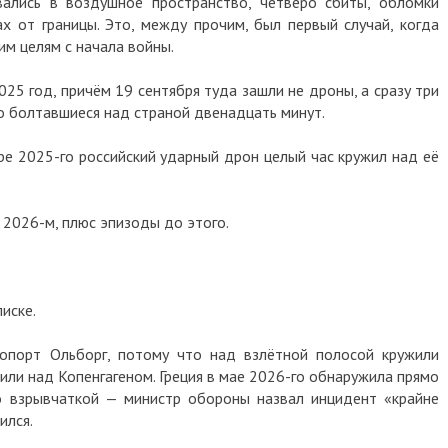
вались в воздушное пространство, четверо сбиты, обломки
х от границы. Это, между прочим, был первый случай, когда
им целям с начала войны.
25 год, причём 19 сентября туда зашли не дроны, а сразу три
о болтавшиеся над страной двенадцать минут.
ре 2025-го российский ударный дрон целый час кружил над её
в 2026-м, плюс эпизоды до этого.
писке.
ропорт Ольборг, потому что над взлётной полосой кружили
или над Копенгагеном. Греция в мае 2026-го обнаружила прямо
о взрывчаткой — министр обороны назвал инцидент «крайне
ился.