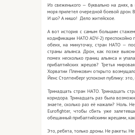
Из свеженького — буквально на днях, в
моря прилетел очередной боевой дрон. 
И шо? А нишо! Дело житейское.
А вот история с самым большим стажем,
кодификации НАТО ADV-2) преспокойно п
обеих, на минуточку, стран НАТО — пос
страны альянса. Дрон, как позже выясн
помех несколько границ альянса и упал
прибалтийских жрецов? Третья мировая
Хорватии Пленкович открыто возмущался
Йенс Столтенберг успокоил публику: это,
Тринадцать стран НАТО. Тринадцать стр
коридора. Тринадцать раз была возможн
знаете, сколько раз её нажали? Ноль. Н
Eurofighter, чтобы сбить уже залетев
обещанный прибалтийскими жрецами, как-
Это, ребята, только дроны. Не ракеты. Н