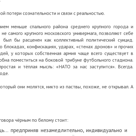
ной потери сознательности и связи с реальностью.
нием меньше спального района среднего крупного города и
не самого крупного московского универмага, позволяют себе
 был бы расценен как коллективный политический суицид.
 о блокадах, конфискациях, ударах, «стенах дронов» и прочих
дей, у которых собственная армия чаще всего существует в
обна поместиться на боковой трибуне футбольного стадиона.
ростая и тёплая мысль: «НАТО за нас заступится». Всегда.
оде.
оторый они молятся, никто из паствы, похоже, не открывал. А
говора чёрным по белому стоит:
ь… предприняв незамедлительно, индивидуально и