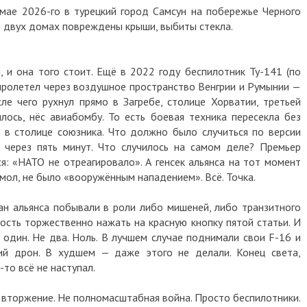
 мае 2026-го в турецкий город Самсун на побережье Черного
В двух домах повреждены крыши, выбиты стекла.
 и она того стоит. Ещё в 2022 году беспилотник Ту-141 (по
ролетел через воздушное пространство Венгрии и Румынии —
ле чего рухнул прямо в Загребе, столице Хорватии, третьей
илось, нёс авиабомбу. То есть боевая техника пересекла без
а в столице союзника. Что должно было случиться по версии
 через пять минут. Что случилось на самом деле? Премьер
: «НАТО не отреагировало». А генсек альянса на тот момент
 мол, не было «вооружённым нападением». Всё. Точка.
ан альянса побывали в роли либо мишеней, либо транзитного
ость торжественно нажать на красную кнопку пятой статьи. И
е один. Не два. Ноль. В лучшем случае поднимали свои F-16 и
ший дрон. В худшем — даже этого не делали. Конец света,
то всё не наступал.
е вторжение. Не полномасштабная война. Просто беспилотники.