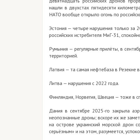
девятнадцать российских дронов прор
нашли в двухстах пятидесяти километра
НАТО вообще открыло огонь по российск
Эстония — четыре нарушения только за 20
российских истребителя МиГ-31, спокойн
Румыния — регулярные прилёты, в сентяб
территорией.
Латвия — та самая нефтебаза в Резекне 
Литва — нарушения с 2022 года.
Финляндия, Норвегия, Швеция — тоже в с
Дания в сентябре 2025-го закрыла аэ
неопознанные дроны; вскоре их же замет
на острове украинский морской дрон с
серьёзным» и на этом, разумеется, успоко