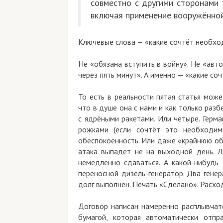
совместно с другими сторона
включая применение вооружённо
Ключевые слова — «какие сочтёт необх
Не «обязана вступить в войну». Не «авт
через пять минут». А именно — «какие со
То есть в реальности пятая статья мож
что в душе она с нами и как только раз
с ядрёными ракетами. Или четыре. Герм
рожками (если сочтёт это необходим
обеспокоенность. Или даже «крайнюю об
атака выпадет не на выходной день. Л
немедленно сдаваться. А какой-нибудь
переносной дизель-генератор. Два гене
долг выполнен. Печать «Сделано». Расхо
Договор написан намеренно расплывчато
бумагой, которая автоматически отпр