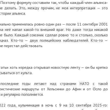
. Поэтому формулу составили так, чтобы каждый член альянса-
ае делать. Это, между прочим, не моя интерпретация — это
стории альянса.
иально применялась ровно один раз — после 11 сентября 2001
на неё напал какой-то внешний враг. Но даже тогда никакой
не было. Каждый союзник сделал ровно то и столько, сколько
ецназ. Кто-то — двух полицейских наблюдателей. Кто-то —
 не перестал действовать.
статьи хоть изредка открывал новостную ленту — он бы крепко
сываться от культа.
» последние годы летают над странами НАТО с такой
уристические маршруты от Хельсинки до Афин и от Осло до
 и регулярно пополняется.
22 года, кульминация в ночь с 9 на 10 сентября 2025-го: