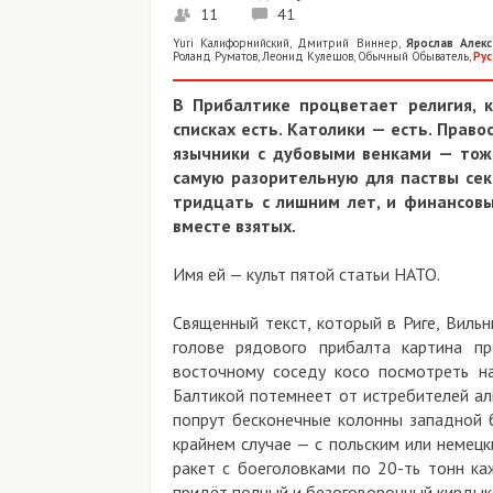
11
41
Yuri Калифорнийский
,
Дмитрий Виннер
,
Ярослав Алекс
Роланд Руматов
,
Леонид Кулешов
,
Обычный Обыватель
,
Рус
В Прибалтике процветает религия, 
списках есть. Католики — есть. Прав
язычники с дубовыми венками — тоже
самую разорительную для паствы сект
тридцать с лишним лет, и финансовы
вместе взятых.
Имя ей — культ пятой статьи НАТО.
Священный текст, который в Риге, Вильн
голове рядового прибалта картина пр
восточному соседу косо посмотреть н
Балтикой потемнеет от истребителей аль
попрут бесконечные колонны западной б
крайнем случае — с польским или немецк
ракет с боеголовками по 20-ть тонн каж
придёт полный и безоговорочный кирдык