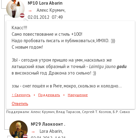
№10
Lora Abarin
→
Алекс Крумич
,
02.01.2012
07:49
Класс!!!
Само повествование и стиль +100!
Надо пробовать писать и публиковаться, ИМХО. :)))
С новым годом!
ЗЫ - сегодня утром пришло на умм, насколько же
латышский язык образный и точный -
Laimīgu jauno
gadu
в високосный год Дракона это сильно! :))
ззы - снег пошёл и в Риге, мокро, скользко и холодно...
↑
Свернуть
•
Поддержать
•
Нарушение
Ответить
Поддержали:
Алекс Крумич, Влад Тарасов, Сергей Т. Козлов, Б.Р. Сивко
№29
Лаокоонт .
→
Lora Abarin
,