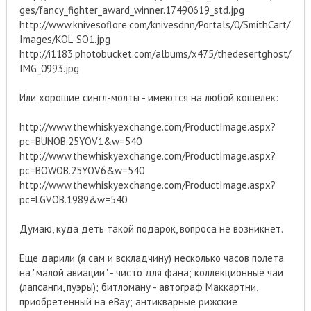
ges/fancy_fighter_award_winner.17490619_std.jpg
http://www.knivesoflore.com/knivesdnn/Portals/0/SmithCart/
Images/KOL-SO1.jpg
http://i1183.photobucket.com/albums/x475/thedesertghost/
IMG_0993.jpg
Или хорошие сингл-молты - имеются на любой кошелек:
http://www.thewhiskyexchange.com/ProductImage.aspx?
pc=BUNOB.25YOV1&w=540
http://www.thewhiskyexchange.com/ProductImage.aspx?
pc=BOWOB.25YOV6&w=540
http://www.thewhiskyexchange.com/ProductImage.aspx?
pc=LGVOB.1989&w=540
Думаю, куда деть такой подарок, вопроса не возникнет.
Еще дарили (я сам и вскладчину) несколько часов полета
на "малой авиации" - чисто для фана; коллекционные чаи
(лапсанги, пуэры); битломану - автограф Маккартни,
приобретенный на eBay; антикварные рижские