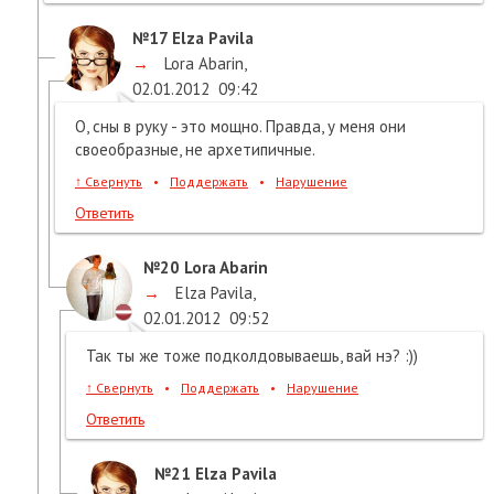
№17
Elza Pavila
→
Lora Abarin
,
02.01.2012
09:42
О, сны в руку - это мощно. Правда, у меня они
своеобразные, не архетипичные.
↑
Свернуть
•
Поддержать
•
Нарушение
Ответить
№20
Lora Abarin
→
Elza Pavila
,
02.01.2012
09:52
Так ты же тоже подколдовываешь, вай нэ? :))
↑
Свернуть
•
Поддержать
•
Нарушение
Ответить
№21
Elza Pavila