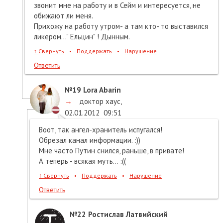
звонит мне на работу и в Сейм и интересуется, не
обижают ли меня.
Прихожу на работу утром- а там кто- то выставился
ликером..." Ельцин" ! Дынным.
↑
Свернуть
•
Поддержать
•
Нарушение
Ответить
№19
Lora Abarin
→
доктор хаус
,
02.01.2012
09:51
Воот, так ангел-хранитель испугался!
Обрезал канал информации. :))
Мне часто Путин снился, раньше, в привате!
А теперь - всякая муть... :((
↑
Свернуть
•
Поддержать
•
Нарушение
Ответить
№22
Ростислав Латвийский