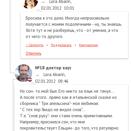
→
Lora Abarin
,
02.01.2012
10:01
Бросила я это дело. Иногда непроизвольно
получается с моими подопечными - ну, ты знаешь.
Хотя тут и не разберёшь, что - от умения, а что
от чего-то другого.
↑
Свернуть
•
Поддержать
•
Нарушение
Ответить
№18
доктор хаус
→
Lora Abarin
,
02.01.2012
09:46
Но сон- то мой был. Его никто за язык не тянул...
А после этого...прямо как в итальянской сказке из
сборника " Три апельсина"- моя любимая.
" С тех пор Гвидо не видел снов"...
Т.е. "снов руку"- они стали очень примитивными.
Например, приснился сон, что мне
покровительствует Ельцин- до того, что регулярно