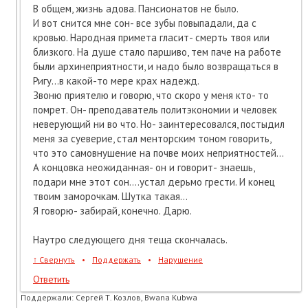
В общем, жизнь адова. Пансионатов не было.
И вот снится мне сон- все зубы повыпадали, да с
кровью. Народная примета гласит- смерть твоя или
близкого. На душе стало паршиво, тем паче на работе
были архинеприятности, и надо было возвращаться в
Ригу...в какой-то мере крах надежд.
Звоню приятелю и говорю, что скоро у меня кто- то
помрет. Он- преподаватель политэкономии и человек
неверующий ни во что. Но- заинтересовался, постыдил
меня за суеверие, стал менторским тоном говорить,
что это самовнушение на почве моих неприятностей...
А концовка неожиданная- он и говорит- знаешь,
подари мне этот сон....устал дерьмо грести. И конец
твоим заморочкам. Шутка такая...
Я говорю- забирай, конечно. Дарю.
Наутро следующего дня теща скончалась.
↑
Свернуть
•
Поддержать
•
Нарушение
Ответить
Поддержали:
Сергей Т. Козлов, Bwana Kubwa