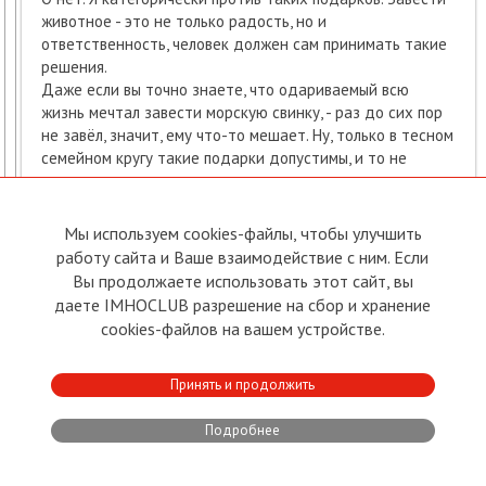
животное - это не только радость, но и
ответственность, человек должен сам принимать такие
решения.
Даже если вы точно знаете, что одариваемый всю
жизнь мечтал завести морскую свинку, - раз до сих пор
не завёл, значит, ему что-то мешает. Ну, только в тесном
семейном кругу такие подарки допустимы, и то не
всегда.
↑
Свернуть
•
Поддержать
•
Нарушение
Мы используем cookies-файлы, чтобы улучшить
Ответить
работу сайта и Ваше взаимодействие с ним. Если
Поддержали:
Сергей Т. Козлов, Maija Vainst, Андрей (хуторянин), Vadim
Вы продолжаете использовать этот сайт, вы
Sushin, Борис Шпигун
даете IMHOCLUB разрешение на сбор и хранение
cookies-файлов на вашем устройстве.
№39
Lora Abarin
→
Elza Pavila
,
02.01.2012
18:40
Принять и продолжить
Вопрос был о "миллионэрах".
Подробнее
Там и семья, и возможности.
А какой импрешшн!!! :)))