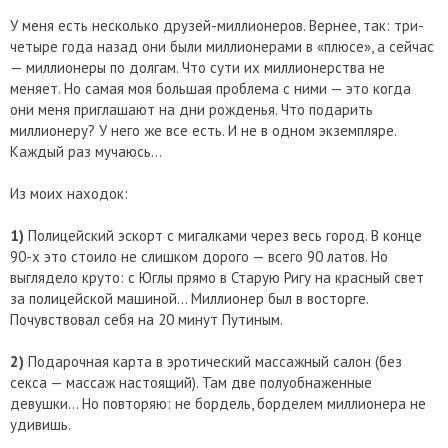
У меня есть несколько друзей-миллионеров. Вернее, так: три-
четыре года назад они были миллионерами в «плюсе», а сейчас
— миллионеры по долгам. Что сути их миллионерства не
меняет. Но самая моя большая проблема с ними — это когда
они меня приглашают на дни рожденья. Что подарить
миллионеру? У него же все есть. И не в одном экземпляре.
Каждый раз мучаюсь…
Из моих находок:
1)
Полицейский эскорт с мигалками через весь город. В конце
90-х это стоило не слишком дорого — всего 90 латов. Но
выглядело круто: с Юглы прямо в Старую Ригу на красный свет
за полицейской машиной… Миллионер был в восторге.
Почувствовал себя на 20 минут Путиным.
2)
Подарочная карта в эротический массажный салон (без
секса — массаж настоящий). Там две полуобнаженные
девушки… Но повторяю: не бордель, борделем миллионера не
удивишь.