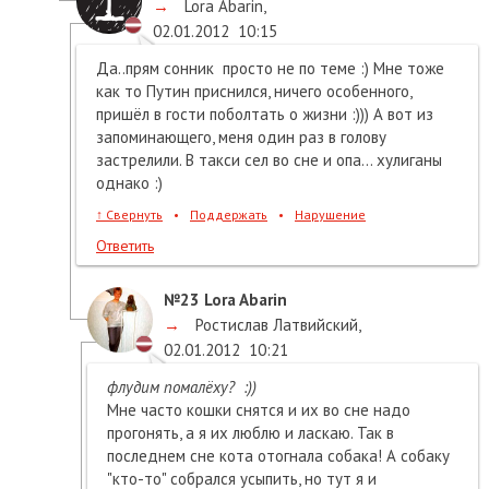
→
Lora Abarin
,
02.01.2012
10:15
Да..прям сонник просто не по теме :) Мне тоже
как то Путин приснился, ничего особенного,
пришёл в гости поболтать о жизни :))) А вот из
запоминающего, меня один раз в голову
застрелили. В такси сел во сне и опа... хулиганы
однако :)
↑
Свернуть
•
Поддержать
•
Нарушение
Ответить
№23
Lora Abarin
→
Ростислав Латвийский
,
02.01.2012
10:21
флудим помалёху? :))
Мне часто кошки снятся и их во сне надо
прогонять, а я их люблю и ласкаю. Так в
последнем сне кота отогнала собака! А собаку
"кто-то" собрался усыпить, но тут я и