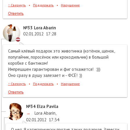
↑
Свернуть
•
Поддержать
•
Нарушение
Ответить
№33
Lora Abarin
02.01.2012
17:28
Самый клёвый подарок это животинка (котёнок, щенок,
попугайчик, поросёнок или крокодильчик) в большой
коробке с бантиком!
Импрешшен гарантирован и фиг откажется! :)))
Оно сразу в душу залезает и - ФСЁ! :))
↑
Свернуть
•
Поддержать
•
Нарушение
Ответить
№34
Elza Pavila
→
Lora Abarin
,
02.01.2012
17:34
О нет. Я категорически против таких подарков. Завести