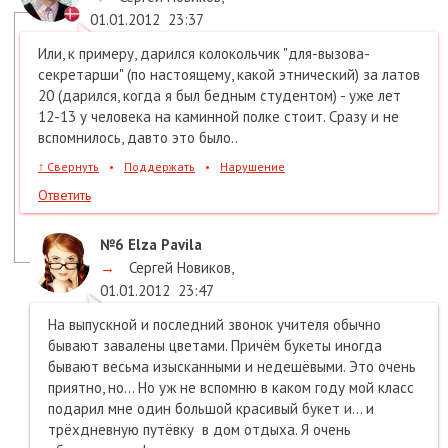
01.01.2012
23:37
Или, к примеру, дарился колокольчик "для-вызова-
секретарши" (по настоящему, какой этнический) за латов
20 (дарился, когда я был бедным студентом) - уже лет
12-13 у человека на каминной полке стоит. Сразу и не
вспомнилось, давто это было..
↑
Свернуть
•
Поддержать
•
Нарушение
Ответить
№6
Elza Pavila
→
Сергей Новиков
,
01.01.2012
23:47
На выпускной и последний звонок учителя обычно
бывают завалены цветами. Причём букеты иногда
бывают весьма изысканными и недешёвыми. Это очень
приятно, но... Но уж не вспомню в каком году мой класс
подарил мне один большой красивый букет и... и
трёхдневную путёвку в дом отдыха. Я очень