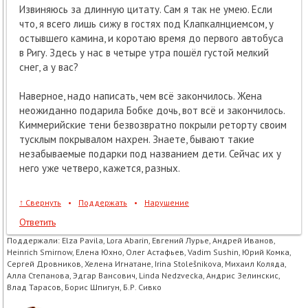
Извиняюсь за длинную цитату. Сам я так не умею. Если
что, я всего лишь сижу в гостях под Клапкалнциемсом, у
остывшего камина, и коротаю время до первого автобуса
в Ригу. Здесь у нас в четыре утра пошёл густой мелкий
снег, а у вас?
Наверное, надо написать, чем всё закончилось. Жена
неожиданно подарила Бобке дочь, вот всё и закончилось.
Киммерийские тени безвозвратно покрыли реторту своим
тусклым покрывалом нахрен. Знаете, бывают такие
незабываемые подарки под названием дети. Сейчас их у
него уже четверо, кажется, разных.
↑
Свернуть
•
Поддержать
•
Нарушение
Ответить
Поддержали:
Elza Pavila, Lora Abarin, Евгений Лурье, Андрей Иванов,
Heinrich Smirnow, Елена Юхно, Олег Астафьев, Vadim Sushin, Юрий Комка,
Сергей Дровников, Хелена Игнатане, Irina Stolešnikova, Михаил Коляда,
Алла Степанова, Эдгар Вансович, Linda Nedzvecka, Андрис Зелинскис,
Влад Тарасов, Борис Шпигун, Б.Р. Сивко