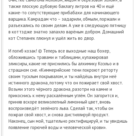
также плоскую дубовую баклагу литров на 40 и ещё
какие-то сопутствующие прибабахи для начинающего
варщика. Камрадам что – задарили, обмыли, поржали и
разъехались по своим делам. А уже в следующую пятницу
в коттэдже знатно запахло варёным добром. Домашний
кот Степанек плюнул и ушёл жить во двор.
И погиб козак! © Теперь все выходные наш бохер,
обложившись травами и таблицами, купажировал
эликсиры, какие не приснились бы алхимику Коэльо и в
страшном сне. «Киммерийские тени покроют реторту
своим тусклым покрывалом, и ты найдёшь внутри неё
истинного дракона, потому что он пожирает свой хвост.
Возьми этого чёрного дракона, разотри на камне и
прикоснись к нему раскалённым углём. Он загорится и,
приняв вскоре великолепный лимонный цвет, вновь
воспроизведёт зелёного льва. Сделай так, чтобы он
пожрал свой хвост, и снова дистиллируй продукт.
Наконец, сын мой, тщательно ректифицируй, и ты увидишь
появление горючей воды и человеческой крови».