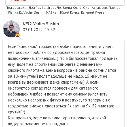
Поддержали:
Elza Pavila, Игорь Че, Елена Юхно, Олег Астафьев, Лаокоонт
., Fishka LV, Vadim Sushin, MASKa _, Юрий Комка, Евгений Лурье
№32
Vadim Sushin
02.01.2012
15:32
Если "виновник" торжества любит приключения, и у него
нет особых проблем со здоровьем (сердце, травмы
позвоночника, эпилепсия...), то я бы посоветовал подарить
ему полет на спортивном самолете с элементами
сложного пилотажа. Цена вопроса - в районе сотни латов
за 10-минутный полет (дольше не надо, 15 минут не
всегда выдерживают даже спортсмены). А если
инструктор согласится провести для катаемого
небольшой ликбез и позволит ему самому выполнить
несколько несложных фигур в воздухе, то теперь он с
гордостью сможет хвастаться: "я сам на Як-52 пилотаж
крутил" :)
Как правило, море позитива гарантировано, и такой
подарок запоминается надолго.