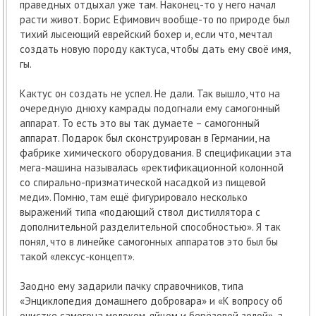
праведных отдыхал уже там. Наконец-то у него начал
расти живот. Борис Ефимович вообще-то по природе был
тихий лысеющий еврейский бохер и, если что, мечтал
создать новую породу кактуса, чтобы дать ему своё имя,
гы.
Кактус он создать не успел. Не дали. Так вышло, что на
очередную днюху камрады подогнали ему самогонный
аппарат. То есть это вы так думаете – самогонный
аппарат. Подарок был сконструирован в Германии, на
фабрике химического оборудования. В спецификации эта
мега-машина называлась «ректификационной колонной
со спирально-призматической насадкой из пищевой
меди». Помню, там ещё фигурировало несколько
выражений типа «подающий ствол дистиллятора с
дополнительной разделительной способностью». Я так
понял, что в линейке самогонных аппаратов это был бы
такой «лексус-концепт».
Заодно ему задарили пачку справочников, типа
«Энциклопедия домашнего добровара» и «К вопросу об
очистке самогона молоком, яйцом и берёзовой золой», а