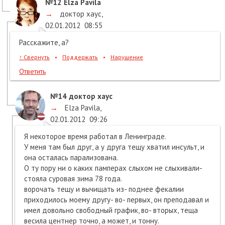
№12
Elza Pavila
→
доктор хаус
,
02.01.2012
08:55
Расскажите, а?
↑
Свернуть
•
Поддержать
•
Нарушение
Ответить
№14
доктор хаус
→
Elza Pavila
,
02.01.2012
09:26
Я некоторое время работал в Ленинграде.
У меня там был друг, а у друга тещу хватил инсульт, и
она осталась парализована.
О ту пору ни о каких памперах слыхом не слыхивали-
стояла суровая зима 78 года.
ворочать тещу и вычищать из- поднее фекалии
приходилось моему другу- во- первых, он преподавал и
имел довольно свободный график, во- вторых, теща
весила центнер точно, а может, и тонну.