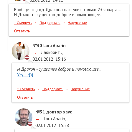
02.01.2012
14:21
Вообще-то, год Дракона наступит только 23 января....
И Дракон - существо доброе и помогающее...
↑
Свернуть
•
Поддержать
•
Нарушение
Ответить
№30
Lora Abarin
→
Лаокоонт .
,
02.01.2012
15:16
И Дракон - существо доброе и помогающее...
Угу...
:)))
↑
Свернуть
•
Поддержать
•
Нарушение
Ответить
№31
доктор хаус
→
Lora Abarin
,
02.01.2012
15:28