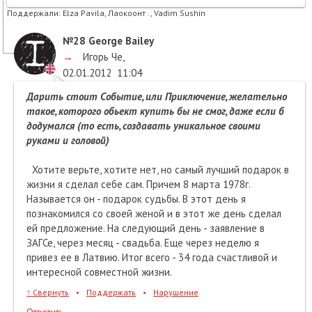
Поддержали:
Elza Pavila, Лаокоонт ., Vadim Sushin
№28
George Bailey
→
Игорь Че
,
02.01.2012
11:04
Дарить стоит Событие, или Приключение, желательно
такое, которого обьект купить бы не смог, даже если б
додумался (то есть, создавать уникальное своими
руками и головой)
Хотите верьте, хотите нет, но самый лучший подарок в
жизни я сделал себе сам. Причем 8 марта 1978г.
Называется он - подарок судьбы. В этот день я
познакомился со своей женой и в этот же день сделал
ей предложение. На следующий день - заявление в
ЗАГСе, через месяц - свадьба. Еще через неделю я
привез ее в Латвию. Итог всего - 34 года счастливой и
интересной совместной жизни.
↑
Свернуть
•
Поддержать
•
Нарушение
Ответить