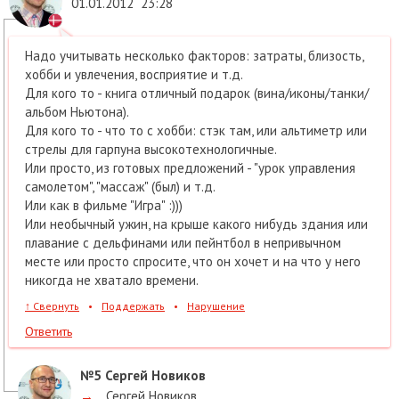
01.01.2012
23:28
Надо учитывать несколько факторов: затраты, близость,
хобби и увлечения, восприятие и т.д.
Для кого то - книга отличный подарок (вина/иконы/танки/
альбом Ньютона).
Для кого то - что то с хобби: стэк там, или альтиметр или
стрелы для гарпуна высокотехнологичные.
Или просто, из готовых предложений - "урок управления
самолетом", "массаж" (был) и т.д.
Или как в фильме "Игра" :)))
Или необычный ужин, на крыше какого нибудь здания или
плавание с дельфинами или пейнтбол в непривычном
месте или просто спросите, что он хочет и на что у него
никогда не хватало времени.
↑
Свернуть
•
Поддержать
•
Нарушение
Ответить
№5
Сергей Новиков
→
Сергей Новиков
,