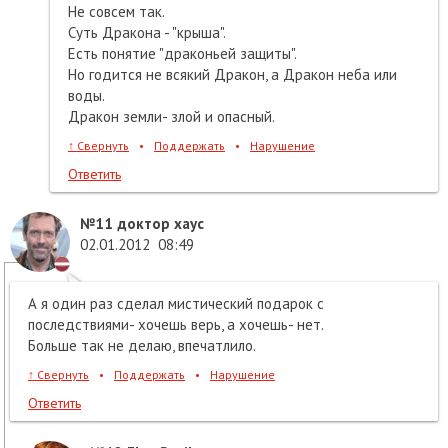
Не совсем так.
Суть Дракона - "крыша".
Есть понятие "драконьей защиты".
Но годится не всякий Дракон, а Дракон неба или
воды.
Дракон земли- злой и опасный.
↑
Свернуть
•
Поддержать
•
Нарушение
Ответить
№11
доктор хаус
02.01.2012
08:49
А я один раз сделал мистический подарок с
последствиями- хочешь верь, а хочешь- нет.
Больше так не делаю, впечатлило.
↑
Свернуть
•
Поддержать
•
Нарушение
Ответить