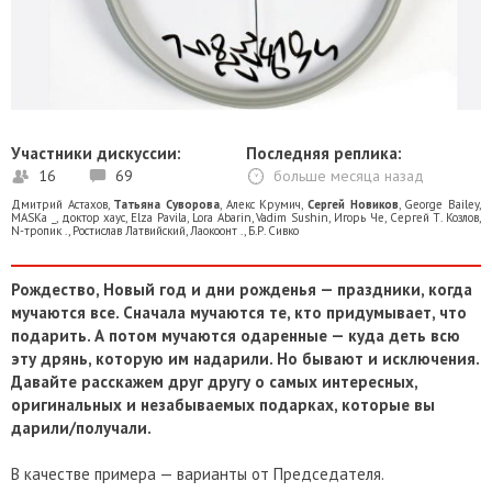
Участники дискуссии:
Последняя реплика:
16
69
больше месяца назад
Дмитрий Астахов
,
Татьяна Суворова
,
Алекс Крумич
,
Сергей Новиков
,
George Bailey
,
MASKa _
,
доктор хаус
,
Elza Pavila
,
Lora Abarin
,
Vadim Sushin
,
Игорь Че
,
Сергей Т. Козлов
,
N-тропик .
,
Ростислав Латвийский
,
Лаокоонт .
,
Б.Р. Сивко
Рождество, Новый год и дни рожденья — праздники, когда
мучаются все. Сначала мучаются те, кто придумывает, что
подарить. А потом мучаются одаренные — куда деть всю
эту дрянь, которую им надарили. Но бывают и исключения.
Давайте расскажем друг другу о самых интересных,
оригинальных и незабываемых подарках, которые вы
дарили/получали.
В качестве примера — варианты от Председателя.