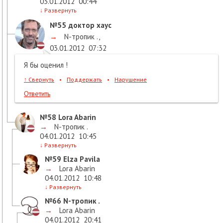
03.01.2012
00:44
↓
Развернуть
№55
доктор хаус
→
N-тропик .
,
03.01.2012
07:32
Я бы оценил !
↑
Свернуть
•
Поддержать
•
Нарушение
Ответить
№58
Lora Abarin
→
N-тропик .
04.01.2012
10:45
↓
Развернуть
№59
Elza Pavila
→
Lora Abarin
04.01.2012
10:48
↓
Развернуть
№66
N-тропик .
→
Lora Abarin
04.01.2012
20:41