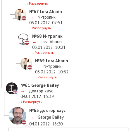
↓
Развернуть
№67
Lora Abarin
→
N-тропик .
05.01.2012
07:51
↓
Развернуть
№68
N-тропик .
→
Lora Abarin
05.01.2012
10:21
↓
Развернуть
№69
Lora Abarin
→
N-тропик .
05.01.2012
10:32
↓
Развернуть
№61
George Bailey
→
доктор хаус
04.01.2012
15:39
↓
Развернуть
№65
доктор хаус
→
George Bailey
,
04.01.2012
16:20