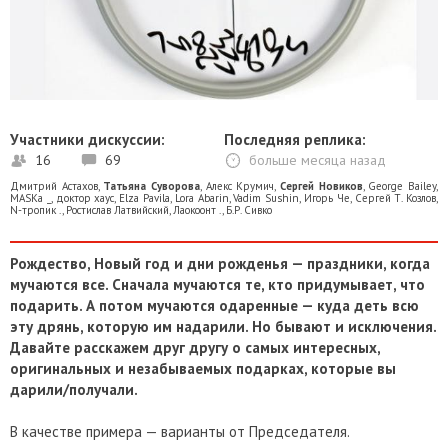
Участники дискуссии:
Последняя реплика:
16
69
больше месяца назад
Дмитрий Астахов
,
Татьяна Суворова
,
Алекс Крумич
,
Сергей Новиков
,
George Bailey
,
MASKa _
,
доктор хаус
,
Elza Pavila
,
Lora Abarin
,
Vadim Sushin
,
Игорь Че
,
Сергей Т. Козлов
,
N-тропик .
,
Ростислав Латвийский
,
Лаокоонт .
,
Б.Р. Сивко
Рождество, Новый год и дни рожденья — праздники, когда
мучаются все. Сначала мучаются те, кто придумывает, что
подарить. А потом мучаются одаренные — куда деть всю
эту дрянь, которую им надарили. Но бывают и исключения.
Давайте расскажем друг другу о самых интересных,
оригинальных и незабываемых подарках, которые вы
дарили/получали.
В качестве примера — варианты от Председателя.