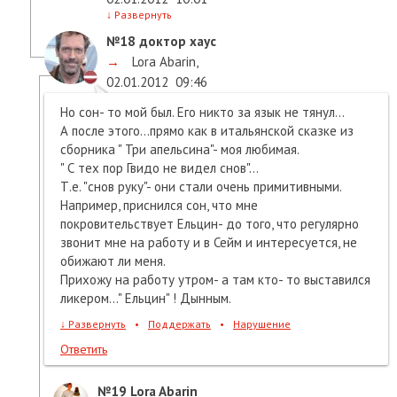
↓
Развернуть
№18
доктор хаус
→
Lora Abarin
,
02.01.2012
09:46
Но сон- то мой был. Его никто за язык не тянул...
А после этого...прямо как в итальянской сказке из
сборника " Три апельсина"- моя любимая.
" С тех пор Гвидо не видел снов"...
Т.е. "снов руку"- они стали очень примитивными.
Например, приснился сон, что мне
покровительствует Ельцин- до того, что регулярно
звонит мне на работу и в Сейм и интересуется, не
обижают ли меня.
Прихожу на работу утром- а там кто- то выставился
ликером..." Ельцин" ! Дынным.
↓
Развернуть
•
Поддержать
•
Нарушение
Ответить
№19
Lora Abarin