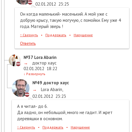
02.01.2012
23:25
Он когда маленький- масенький. А мой уже с
добрую крысу, такую могучую, с помойки. Ему уже 4
года. Матерый зверь !
↑
Свернуть
•
Поддержать
•
Нарушение
Ответить
№37
Lora Abarin
→
доктор хаус
02.01.2012
18:22
↓
Развернуть
№49
доктор хаус
→
Lora Abarin
,
02.01.2012
23:23
А я читал- до 6.
Да ладно, он небольшой, много не гадит. И жрет
деревяшки в основном.
↑
Свернуть
•
Поддержать
•
Нарушение