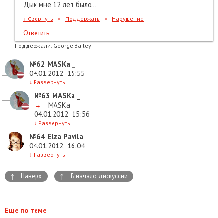
Дык мне 12 лет было...
↑
Свернуть
•
Поддержать
•
Нарушение
Ответить
Поддержали:
George Bailey
№62
MASKa _
04.01.2012
15:55
↓
Развернуть
№63
MASKa _
→
MASKa _
04.01.2012
15:56
↓
Развернуть
№64
Elza Pavila
04.01.2012
16:04
↓
Развернуть
↑
↑
Наверх
В начало дискуссии
Еще по теме