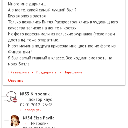
Много мне дарили...
А знаете, какой самый лучший был ?
Глухая эпоха застоя.
Только появились Битлз. Распространялись в чудовищного
качества записях на ленте и костях.
Их фото переснимали из польских журналов (тоже поди
достань), тоже отвратные.
И вот мамина подруга привезла мне цветное их фото из
Финляндии !
Я был самый главный в классе. Все ходили смотреть на
моих Битлз.
↓
Развернуть
•
Поддержать
•
Нарушение
Ответить
№53
N-тропик .
→
доктор хаус
02.01.2012
23:48
↓
Развернуть
№54
Elza Pavila
→
N-тропик .