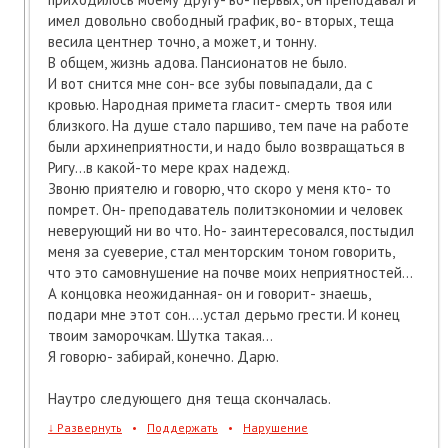
имел довольно свободный график, во- вторых, теща
весила центнер точно, а может, и тонну.
В общем, жизнь адова. Пансионатов не было.
И вот снится мне сон- все зубы повыпадали, да с
кровью. Народная примета гласит- смерть твоя или
близкого. На душе стало паршиво, тем паче на работе
были архинеприятности, и надо было возвращаться в
Ригу...в какой-то мере крах надежд.
Звоню приятелю и говорю, что скоро у меня кто- то
помрет. Он- преподаватель политэкономии и человек
неверующий ни во что. Но- заинтересовался, постыдил
меня за суеверие, стал менторским тоном говорить,
что это самовнушение на почве моих неприятностей...
А концовка неожиданная- он и говорит- знаешь,
подари мне этот сон....устал дерьмо грести. И конец
твоим заморочкам. Шутка такая...
Я говорю- забирай, конечно. Дарю.
Наутро следующего дня теща скончалась.
↓
Развернуть
•
Поддержать
•
Нарушение