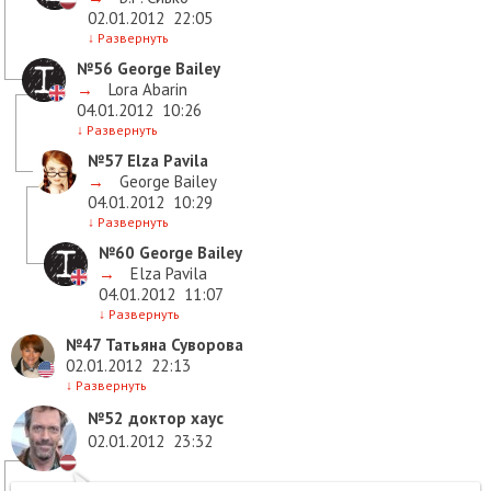
02.01.2012
22:05
↓
Развернуть
№56
George Bailey
→
Lora Abarin
04.01.2012
10:26
↓
Развернуть
№57
Elza Pavila
→
George Bailey
04.01.2012
10:29
↓
Развернуть
№60
George Bailey
→
Elza Pavila
04.01.2012
11:07
↓
Развернуть
№47
Татьяна Суворова
02.01.2012
22:13
↓
Развернуть
№52
доктор хаус
02.01.2012
23:32