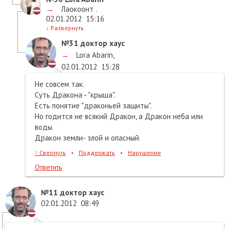
→
Лаокоонт .
02.01.2012
15:16
↓
Развернуть
№31
доктор хаус
→
Lora Abarin
,
02.01.2012
15:28
Не совсем так.
Суть Дракона - "крыша".
Есть понятие "драконьей защиты".
Но годится не всякий Дракон, а Дракон неба или
воды.
Дракон земли- злой и опасный.
↑
Свернуть
•
Поддержать
•
Нарушение
Ответить
№11
доктор хаус
02.01.2012
08:49