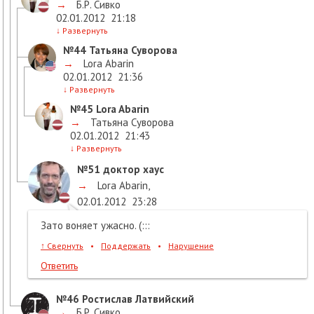
→
Б.Р. Сивко
02.01.2012
21:18
↓
Развернуть
№44
Татьяна Суворова
→
Lora Abarin
02.01.2012
21:36
↓
Развернуть
№45
Lora Abarin
→
Татьяна Суворова
02.01.2012
21:43
↓
Развернуть
№51
доктор хаус
→
Lora Abarin
,
02.01.2012
23:28
Зато воняет ужасно. (:::
↑
Свернуть
•
Поддержать
•
Нарушение
Ответить
№46
Ростислав Латвийский
→
Б.Р. Сивко