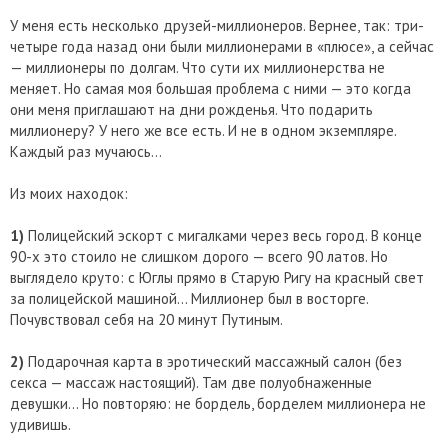
У меня есть несколько друзей-миллионеров. Вернее, так: три-
четыре года назад они были миллионерами в «плюсе», а сейчас
— миллионеры по долгам. Что сути их миллионерства не
меняет. Но самая моя большая проблема с ними — это когда
они меня приглашают на дни рожденья. Что подарить
миллионеру? У него же все есть. И не в одном экземпляре.
Каждый раз мучаюсь…
Из моих находок:
1)
Полицейский эскорт с мигалками через весь город. В конце
90-х это стоило не слишком дорого — всего 90 латов. Но
выглядело круто: с Юглы прямо в Старую Ригу на красный свет
за полицейской машиной… Миллионер был в восторге.
Почувствовал себя на 20 минут Путиным.
2)
Подарочная карта в эротический массажный салон (без
секса — массаж настоящий). Там две полуобнаженные
девушки… Но повторяю: не бордель, борделем миллионера не
удивишь.