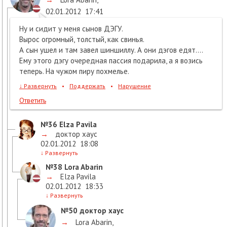
02.01.2012
17:41
Ну и сидит у меня сынов ДЭГУ.
Вырос огромный, толстый, как свинья.
А сын ушел и там завел шиншиллу. А они дэгов едят....
Ему этого дэгу очередная пассия подарила, а я возись
теперь. На чужом пиру похмелье.
↓
Развернуть
•
Поддержать
•
Нарушение
Ответить
№36
Elza Pavila
→
доктор хаус
02.01.2012
18:08
↓
Развернуть
№38
Lora Abarin
→
Elza Pavila
02.01.2012
18:33
↓
Развернуть
№50
доктор хаус
→
Lora Abarin
,