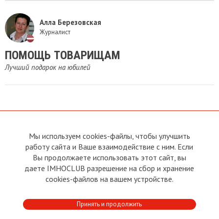
Алла Березовская
Журналист
ПОМОЩЬ ТОВАРИЩАМ
Лучший подарок на юбилей
Мы используем cookies-файлы, чтобы улучшить
О сайте
Прямая связь с
Председателем
работу сайта и Ваше взаимодействие с ним. Если
Устав
Вы продолжаете использовать этот сайт, вы
Прямая связь c членами клуба
Условия пользования
даете IMHOCLUB разрешение на сбор и хранение
Реклама
Политика конфиденциальности
cookies-файлов на вашем устройстве.
Контакты
Copyright © 2011 - 2026 Imho
Принять и продолжить
Club