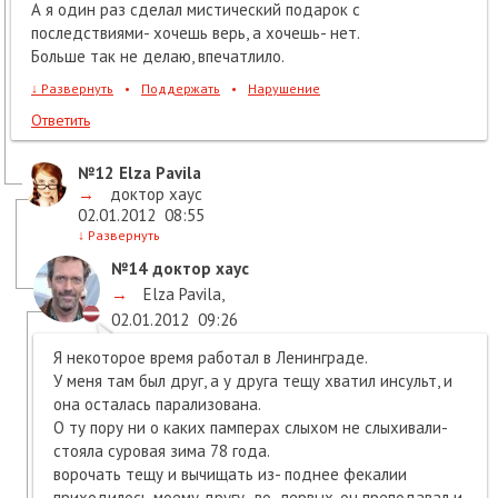
А я один раз сделал мистический подарок с
последствиями- хочешь верь, а хочешь- нет.
Больше так не делаю, впечатлило.
↓
Развернуть
•
Поддержать
•
Нарушение
Ответить
№12
Elza Pavila
→
доктор хаус
02.01.2012
08:55
↓
Развернуть
№14
доктор хаус
→
Elza Pavila
,
02.01.2012
09:26
Я некоторое время работал в Ленинграде.
У меня там был друг, а у друга тещу хватил инсульт, и
она осталась парализована.
О ту пору ни о каких памперах слыхом не слыхивали-
стояла суровая зима 78 года.
ворочать тещу и вычищать из- поднее фекалии
приходилось моему другу- во- первых, он преподавал и