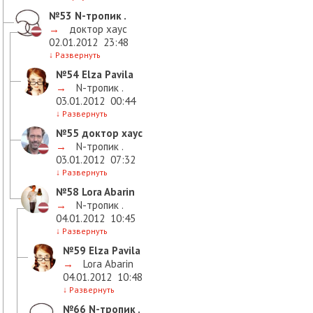
№53
N-тропик .
→
доктор хаус
02.01.2012
23:48
↓
Развернуть
№54
Elza Pavila
→
N-тропик .
03.01.2012
00:44
↓
Развернуть
№55
доктор хаус
→
N-тропик .
03.01.2012
07:32
↓
Развернуть
№58
Lora Abarin
→
N-тропик .
04.01.2012
10:45
↓
Развернуть
№59
Elza Pavila
→
Lora Abarin
04.01.2012
10:48
↓
Развернуть
№66
N-тропик .