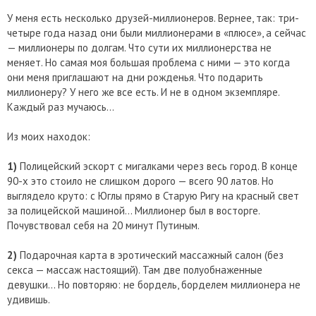
У меня есть несколько друзей-миллионеров. Вернее, так: три-
четыре года назад они были миллионерами в «плюсе», а сейчас
— миллионеры по долгам. Что сути их миллионерства не
меняет. Но самая моя большая проблема с ними — это когда
они меня приглашают на дни рожденья. Что подарить
миллионеру? У него же все есть. И не в одном экземпляре.
Каждый раз мучаюсь…
Из моих находок:
1)
Полицейский эскорт с мигалками через весь город. В конце
90-х это стоило не слишком дорого — всего 90 латов. Но
выглядело круто: с Юглы прямо в Старую Ригу на красный свет
за полицейской машиной… Миллионер был в восторге.
Почувствовал себя на 20 минут Путиным.
2)
Подарочная карта в эротический массажный салон (без
секса — массаж настоящий). Там две полуобнаженные
девушки… Но повторяю: не бордель, борделем миллионера не
удивишь.