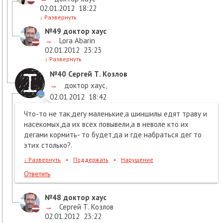
02.01.2012
18:22
↓
Развернуть
№49
доктор хаус
→
Lora Abarin
02.01.2012
23:23
↓
Развернуть
№40
Сергей Т. Козлов
→
доктор хаус
,
02.01.2012
18:42
Что-то не так,дегу маленькие,а шиншилы едят траву и
насекомых,да их всех повывели,а в неволе кто их
дегами кормить- то будет,да и где набраться дег то
этих столько?.
↓
Развернуть
•
Поддержать
•
Нарушение
Ответить
№48
доктор хаус
→
Сергей Т. Козлов
02.01.2012
23:22