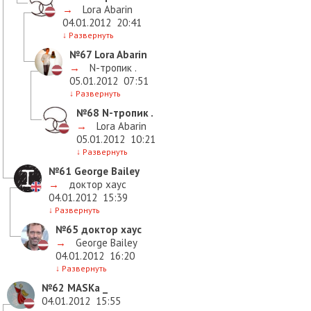
→
Lora Abarin
04.01.2012
20:41
↓
Развернуть
№67
Lora Abarin
→
N-тропик .
05.01.2012
07:51
↓
Развернуть
№68
N-тропик .
→
Lora Abarin
05.01.2012
10:21
↓
Развернуть
№61
George Bailey
→
доктор хаус
04.01.2012
15:39
↓
Развернуть
№65
доктор хаус
→
George Bailey
04.01.2012
16:20
↓
Развернуть
№62
MASKa _
04.01.2012
15:55