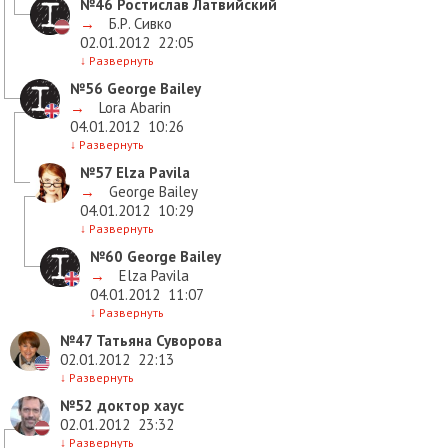
№46
Ростислав Латвийский
→
Б.Р. Сивко
02.01.2012
22:05
↓
Развернуть
№56
George Bailey
→
Lora Abarin
04.01.2012
10:26
↓
Развернуть
№57
Elza Pavila
→
George Bailey
04.01.2012
10:29
↓
Развернуть
№60
George Bailey
→
Elza Pavila
04.01.2012
11:07
↓
Развернуть
№47
Татьяна Суворова
02.01.2012
22:13
↓
Развернуть
№52
доктор хаус
02.01.2012
23:32
↓
Развернуть