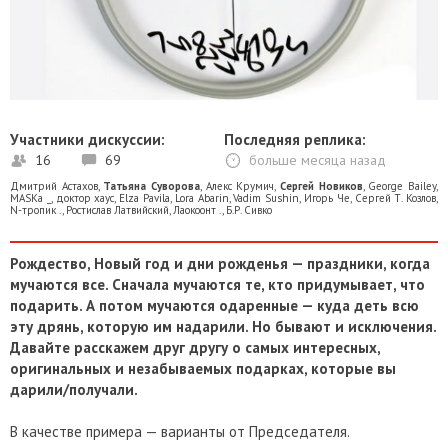
Участники дискуссии:
Последняя реплика:
16
69
больше месяца назад
Дмитрий Астахов
,
Татьяна Суворова
,
Алекс Крумич
,
Сергей Новиков
,
George Bailey
,
MASKa _
,
доктор хаус
,
Elza Pavila
,
Lora Abarin
,
Vadim Sushin
,
Игорь Че
,
Сергей Т. Козлов
,
N-тропик .
,
Ростислав Латвийский
,
Лаокоонт .
,
Б.Р. Сивко
Рождество, Новый год и дни рожденья — праздники, когда
мучаются все. Сначала мучаются те, кто придумывает, что
подарить. А потом мучаются одаренные — куда деть всю
эту дрянь, которую им надарили. Но бывают и исключения.
Давайте расскажем друг другу о самых интересных,
оригинальных и незабываемых подарках, которые вы
дарили/получали.
В качестве примера — варианты от Председателя.