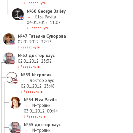
↓
Развернуть
№60
George Bailey
→
Elza Pavila
04.01.2012
11:07
↓
Развернуть
№47
Татьяна Суворова
02.01.2012
22:13
↓
Развернуть
№52
доктор хаус
02.01.2012
23:32
↓
Развернуть
№53
N-тропик .
→
доктор хаус
02.01.2012
23:48
↓
Развернуть
№54
Elza Pavila
→
N-тропик .
03.01.2012
00:44
↓
Развернуть
№55
доктор хаус
→
N-тропик .