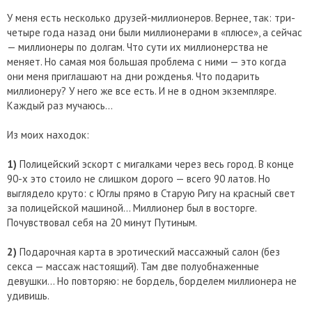
У меня есть несколько друзей-миллионеров. Вернее, так: три-
четыре года назад они были миллионерами в «плюсе», а сейчас
— миллионеры по долгам. Что сути их миллионерства не
меняет. Но самая моя большая проблема с ними — это когда
они меня приглашают на дни рожденья. Что подарить
миллионеру? У него же все есть. И не в одном экземпляре.
Каждый раз мучаюсь…
Из моих находок:
1)
Полицейский эскорт с мигалками через весь город. В конце
90-х это стоило не слишком дорого — всего 90 латов. Но
выглядело круто: с Юглы прямо в Старую Ригу на красный свет
за полицейской машиной… Миллионер был в восторге.
Почувствовал себя на 20 минут Путиным.
2)
Подарочная карта в эротический массажный салон (без
секса — массаж настоящий). Там две полуобнаженные
девушки… Но повторяю: не бордель, борделем миллионера не
удивишь.