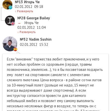
№13
Игорь Че
02.01.2012
09:18
↓
Развернуть
№28
George Bailey
→
Игорь Че
02.01.2012
11:04
↓
Развернуть
№32
Vadim Sushin
02.01.2012
15:32
Если "виновник" торжества любит приключения, и у него
нет особых проблем со здоровьем (сердце, травмы
позвоночника, эпилепсия...), то я бы посоветовал подарить
ему полет на спортивном самолете с элементами
сложного пилотажа. Цена вопроса - в районе сотни латов
за 10-минутный полет (дольше не надо, 15 минут не
всегда выдерживают даже спортсмены). А если
инструктор согласится провести для катаемого
небольшой ликбез и позволит ему самому выполнить
несколько несложных фигур в воздухе, то теперь он с