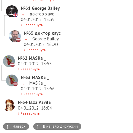
№61
George Bailey
→
доктор хаус
04.01.2012
15:39
↓
Развернуть
№65
доктор хаус
→
George Bailey
04.01.2012
16:20
↓
Развернуть
№62
MASKa _
04.01.2012
15:55
↓
Развернуть
№63
MASKa _
→
MASKa _
04.01.2012
15:56
↓
Развернуть
№64
Elza Pavila
04.01.2012
16:04
↓
Развернуть
↑
↑
Наверх
В начало дискуссии