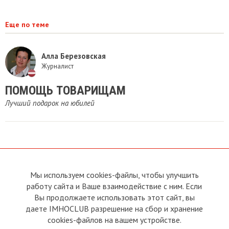
Еще по теме
Алла Березовская
Журналист
ПОМОЩЬ ТОВАРИЩАМ
Лучший подарок на юбилей
Мы используем cookies-файлы, чтобы улучшить
О сайте
Прямая связь с
Председателем
работу сайта и Ваше взаимодействие с ним. Если
Устав
Вы продолжаете использовать этот сайт, вы
Прямая связь c членами клуба
Условия пользования
даете IMHOCLUB разрешение на сбор и хранение
Реклама
Политика конфиденциальности
cookies-файлов на вашем устройстве.
Контакты