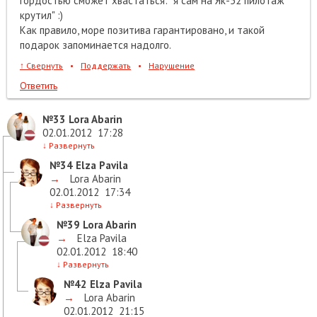
гордостью сможет хвастаться: "я сам на Як-52 пилотаж
крутил" :)
Как правило, море позитива гарантировано, и такой
подарок запоминается надолго.
↑
Свернуть
•
Поддержать
•
Нарушение
Ответить
№33
Lora Abarin
02.01.2012
17:28
↓
Развернуть
№34
Elza Pavila
→
Lora Abarin
02.01.2012
17:34
↓
Развернуть
№39
Lora Abarin
→
Elza Pavila
02.01.2012
18:40
↓
Развернуть
№42
Elza Pavila
→
Lora Abarin
02.01.2012
21:15