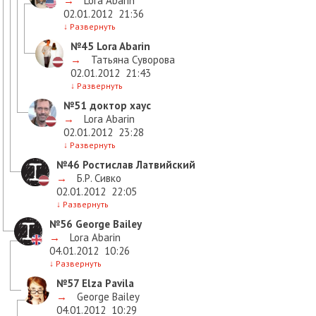
→
Lora Abarin
02.01.2012
21:36
↓
Развернуть
№45
Lora Abarin
→
Татьяна Суворова
02.01.2012
21:43
↓
Развернуть
№51
доктор хаус
→
Lora Abarin
02.01.2012
23:28
↓
Развернуть
№46
Ростислав Латвийский
→
Б.Р. Сивко
02.01.2012
22:05
↓
Развернуть
№56
George Bailey
→
Lora Abarin
04.01.2012
10:26
↓
Развернуть
№57
Elza Pavila
→
George Bailey
04.01.2012
10:29