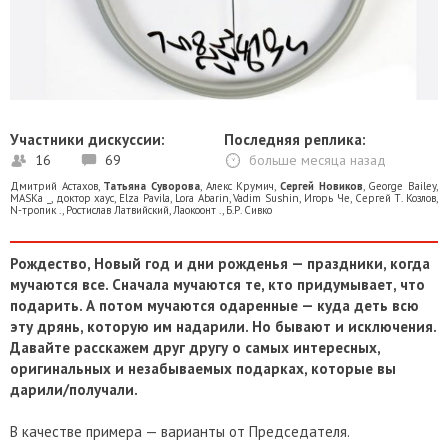
Участники дискуссии:
Последняя реплика:
16
69
больше месяца назад
Дмитрий Астахов
,
Татьяна Суворова
,
Алекс Крумич
,
Сергей Новиков
,
George Bailey
,
MASKa _
,
доктор хаус
,
Elza Pavila
,
Lora Abarin
,
Vadim Sushin
,
Игорь Че
,
Сергей Т. Козлов
,
N-тропик .
,
Ростислав Латвийский
,
Лаокоонт .
,
Б.Р. Сивко
Рождество, Новый год и дни рожденья — праздники, когда
мучаются все. Сначала мучаются те, кто придумывает, что
подарить. А потом мучаются одаренные — куда деть всю
эту дрянь, которую им надарили. Но бывают и исключения.
Давайте расскажем друг другу о самых интересных,
оригинальных и незабываемых подарках, которые вы
дарили/получали.
В качестве примера — варианты от Председателя.