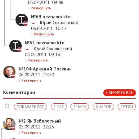
06.09.2011
09:48
↓
Развернуть
№69
neznamo kto
→
Юрий Соколовский
06.09.2011
10:12
↓
Развернуть
№61
neznamo kto
→
Юрий Соколовский
06.09.2011
09:18
↓
Развернуть
№104
Аркадий Посевин
06.09.2011
13:50
↓
Развернуть
Комментарии
СВЕРНУТЬ ВСЕ
ПОКАЗАТЬ ВСЕ
1 ЧАС
2 ЧАСА
6 ЧАСОВ
СУТКИ
№2
Ян Заболотный
05.09.2011
22:23
↓
Развернуть