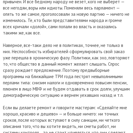
привычен. И все бедному народу не везет, кого не выберет —
все негодяи, воры или идиоты. Поменяли весь парламент —
опять то же самое, проголосовали за новую партию — ничего не
изменилось. Те, кто были представителями народа и громче
всех кричали «долой», сами попали во власть и оказались
такими же, как все.
Наверное, все-таки дело не в политиках, точнее, не только в
них. Неспособность избирателей сформулировать свой заказ
уже перешла в хроническую фазу. Политики, как эхо, повторяют
то, что общество в данный момент желает слышать. Спрос
сразу рождает предложение. Поэтому предвыборные
программы на ближайшие ТРИ года пестрят невыполнимыми
перлами типа: снизим налоги и одновременно повысим пенсии,
плюнем в лицо МВФ и не будем отдавать в срок долги, улучшим
демографическую ситуацию и вернем уехавших назад и т.п.
Если вы делаете ремонт и говорите мастерам: «Сделайте мне
хорошо, красиво и дешево» — и больше ничего: ни точных
сроков, после которых вступают в силу санкции, ни четкого
описания того, что вы хотите видеть, ни сметы работ, ни
системы контроля… то не стоит удивляться, что они сделают