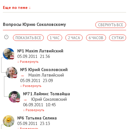
Еще по теме
↓
Вопросы Юрию Соколовскому
СВЕРНУТЬ ВСЕ
ПОКАЗАТЬ ВСЕ
1 ЧАС
2 ЧАСА
6 ЧАСОВ
СУТКИ
№1
Maxim Латвийский
05.09.2011
21:36
↓
Развернуть
№5
Юрий Соколовский
→
Maxim Латвийский
05.09.2011
23:09
↓
Развернуть
№71
Лаймис Толвайша
→
Юрий Соколовский
06.09.2011
10:45
↓
Развернуть
№6
Татьяна Селина
05.09.2011
23:13
↓
Развернуть