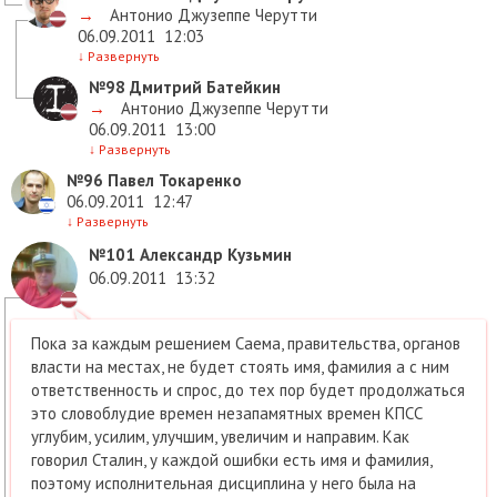
→
Антонио Джузеппе Черутти
06.09.2011
12:03
↓
Развернуть
№98
Дмитрий Батейкин
→
Антонио Джузеппе Черутти
06.09.2011
13:00
↓
Развернуть
№96
Павел Токаренко
06.09.2011
12:47
↓
Развернуть
№101
Александр Кузьмин
06.09.2011
13:32
Пока за каждым решением Саема, правительства, органов
власти на местах, не будет стоять имя, фамилия а с ним
ответственность и спрос, до тех пор будет продолжаться
это словоблудие времен незапамятных времен КПСС
углубим, усилим, улучшим, увеличим и направим. Как
говорил Сталин, у каждой ошибки есть имя и фамилия,
поэтому исполнительная дисциплина у него была на