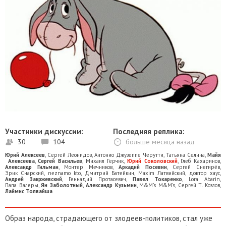
Участники дискуссии:
Последняя реплика:
30
104
больше месяца назад
Юрий Алексеев
,
Сергей Леонидов
,
Антонио Джузеппе Черутти
,
Татьяна Селина
,
Майя
Алексеева
,
Сергей Васильев
,
Михаил Герчик
,
Юрий Соколовский
,
Глеб Кахаринов
,
Александр Гильман
,
Монтер Мечников
,
Аркадий Посевин
,
Сергей Снегирёв
,
Эрик Снарский
,
neznamo kto
,
Дмитрий Батейкин
,
Maxim Латвийский
,
доктор хаус
,
Андрей Закржевский
,
Геннадий Прoтaсевич
,
Павел Токаренко
,
Lora Abarin
,
Папа Валеры
,
Ян Заболотный
,
Александр Кузьмин
,
M&M’s M&M’s
,
Сергей Т. Козлов
,
Лаймис Толвайша
Образ народа, страдающего от злодеев-политиков, стал уже