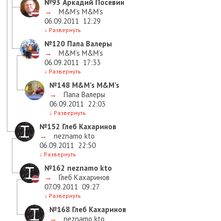
№93
Аркадий Посевин
→
M&M’s M&M’s
06.09.2011
12:29
↓
Развернуть
№120
Папа Валеры
→
M&M’s M&M’s
06.09.2011
17:33
↓
Развернуть
№148
M&M’s M&M’s
→
Папа Валеры
06.09.2011
22:03
↓
Развернуть
№152
Глеб Кахаринов
→
neznamo kto
06.09.2011
22:50
↓
Развернуть
№162
neznamo kto
→
Глеб Кахаринов
07.09.2011
09:27
↓
Развернуть
№168
Глеб Кахаринов
→
neznamo kto