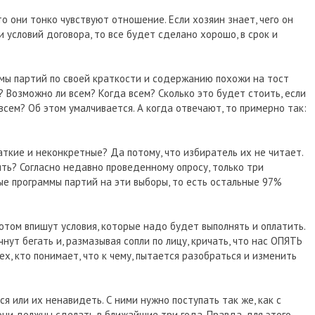
то они тонко чувствуют отношение. Если хозяин знает, чего он
и условий договора, то все будет сделано хорошо, в срок и
ммы партий по своей краткости и содержанию похожи на тост
? Возможно ли всем? Когда всем? Сколько это будет стоить, если
всем? Об этом умалчивается. А когда отвечают, то примерно так:
ткие и неконкретные? Да потому, что избиратель их не читает.
ять? Согласно недавно проведенному опросу, только три
е программы партий на эти выборы, то есть остальные 97%
потом впишут условия, которые надо будет выполнять и оплатить.
ут бегать и, размазывая сопли по лицу, кричать, что нас ОПЯТЬ
ех, кто понимает, что к чему, пытается разобраться и изменить
я или их ненавидеть. С ними нужно поступать так же, как с
они должны сделать в ближайшие три года. Правда, для этого