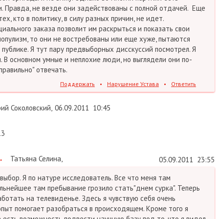
. Правда, не везде они задействованы с полной отдачей. Еще
х, кто в политику, в силу разных причин, не идет.
иального заказа позволит им раскрыться и показать свои
популизм, то они не востребованы или еще хуже, пытаются
 публике. Я тут пару предвыборных дисскуссий посмотрел. Я
. В основном умные и неплохие люди, но выглядели они по-
"правильно" отвечать.
Поддержать
•
Нарушение Устава
•
Ответить
ий Соколовский
,
06.09.2011
10:45
13
→
Татьяна Селина
,
05.09.2011
23:55
выбор. Я по натуре исследователь. Все что меня там
льнейшее там пребывание грозило стать"днем сурка". Теперь
ботать на телевиденье. Здесь я чувствую себя очень
опыт помогает разобраться в происходящем. Кроме того я
 есть возможность подвести научную базу под то, что я видел