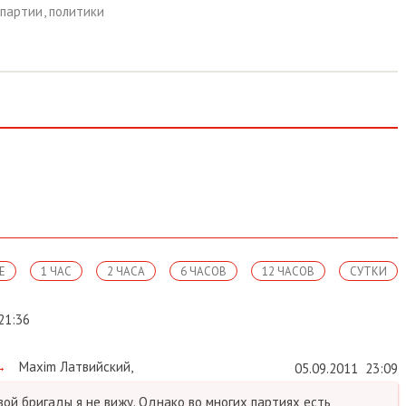
партии
,
политики
Е
1 ЧАС
2 ЧАСА
6 ЧАСОВ
12 ЧАСОВ
СУТКИ
21:36
→
Maxim Латвийский
,
05.09.2011
23:09
ой бригады я не вижу. Однако во многих партиях есть