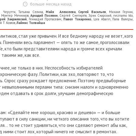
больше месяца назад
е Черутти
,
Татьяна Селина
,
Майя Алексеева
,
Сергей Васильев
,
Михаил Герчик
,
,
Монтер Мечников
,
Аркадий Посевин
,
Сергей Снегирёв
,
Эрик Снарский
,
neznamo kto
,
рей Закржевский
,
Геннадий Прoтaсевич
,
Павел Токаренко
,
Lora Abarin
,
Папа Валеры
,
 Т. Козлов
,
Лаймис Толвайша
итиков, стал уже привычен. И все бедному народу не везет, кого
ы. Поменяли весь парламент — опять то же самое, проголосовали
Те, кто были представителями народа и громче всех кричали
 такими же, как все.
очнее, не только в них. Неспособность избирателей
роническую фазу. Политики, как эхо, повторяют то, что
ь. Спрос сразу рождает предложение. Поэтому предвыборные
 невыполнимыми перлами типа: снизим налоги и одновременно
будем отдавать в срок долги, улучшим демографическую
рам: «Сделайте мне хорошо, красиво и дешево» — и больше
тупают в силу санкции, ни четкого описания того, что вы хотите
ля… то не стоит удивляться, что они сделают ремонт абы как,
ед ними стоит лох, который ничего не смыслит в ремонтах.