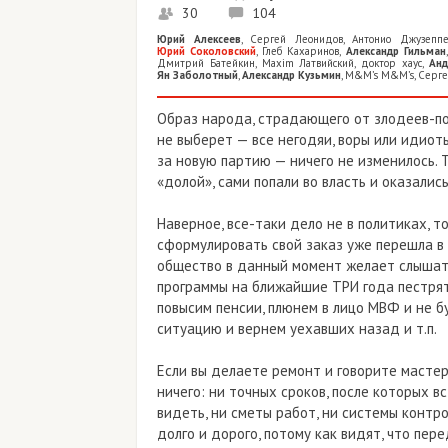
30
104
Юрий Алексеев
,
Сергей Леонидов
,
Антонио Джузепп
Юрий Соколовский
,
Глеб Кахаринов
,
Александр Гильман
Дмитрий Батейкин
,
Maxim Латвийский
,
доктор хаус
,
Анд
Ян Заболотный
,
Александр Кузьмин
,
M&M’s M&M’s
,
Сергей
Образ народа, страдающего от злодеев-пол
не выберет — все негодяи, воры или идиот
за новую партию — ничего не изменилось. 
«долой», сами попали во власть и оказались
Наверное, все-таки дело не в политиках, т
сформулировать свой заказ уже перешла в х
общество в данный момент желает слышат
программы на ближайшие ТРИ года пестрят
повысим пенсии, плюнем в лицо МВФ и не 
ситуацию и вернем уехавших назад и т.п.
Если вы делаете ремонт и говорите масте
ничего: ни точных сроков, после которых вс
видеть, ни сметы работ, ни системы контро
долго и дорого, потому как видят, что пер