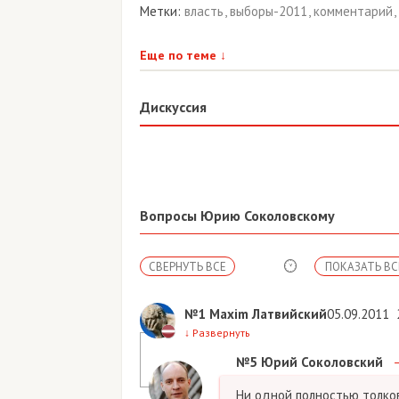
Метки:
власть
,
выборы-2011
,
комментарий
,
Еще по теме
↓
Дискуссия
Вопросы Юрию Соколовскому
СВЕРНУТЬ ВСЕ
ПОКАЗАТЬ ВС
№1
Maxim Латвийский
05.09.2011
↓
Развернуть
№5
Юрий Соколовский
Ни одной полностью толков