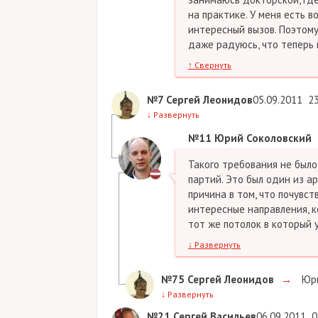
на практике. У меня есть 
интересный вызов. Поэтому
даже радуюсь, что теперь 
↑
Свернуть
№7
Сергей Леонидов
05.09.2011
2
↓
Развернуть
№11
Юрий Соколовский
Такого требования не было
партий. Это был один из а
причина в том, что почувст
интересные направления, ко
тот же потолок в который 
↓
Развернуть
№75
Сергей Леонидов
→
Юри
↓
Развернуть
№21
Сергей Васильев
06.09.2011
0