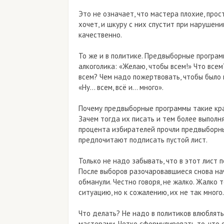
Это не означает, что мастера плохие, прос
хочет, и шкуру с них спустит при нарушени
качественно.
То же и в политике. Предвыборные програ
алкоголика: «Желаю, чтобы всем!» Что всем
всем? Чем надо пожертвовать, чтобы было 
«Ну… всем, всё и… много».
Почему предвыборные программы такие кра
Зачем тогда их писать и тем более выполн
процента избирателей прочли предвыборны
предпочитают подписать пустой лист.
Только не надо забывать, что в этот лист 
После выборов разочаровавшиеся снова начн
обманули. Честно говоря, не жалко. Жалко т
ситуацию, но к сожалению, их не так много.
Что делать? Не надо в политиков влюблятьс
мастерами. Четко сформулировать то, что 