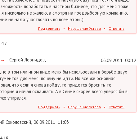
возможность поработать в частном бизнесе, что для меня тоже
 я нисколько не жалею, а смотря на предвыборную компанию,
мне не надо участвовать во всем этом :)
Поддержать
•
Нарушение Устава
•
Ответить
3:17
→
Сергей Леонидов
,
06.09.2011
00:12
, но в том или ином виде меня бы использовали в борьбе двух
ргументов для меня почему не идти. Но все же основная
вовал, что если я снова пойду, то придется бросить те
торые я начал осваивать. А в Сейме скорее всего уперся бы в
уже упирался.
Поддержать
•
Нарушение Устава
•
Ответить
й Соколовский
,
06.09.2011
11:03
4:18