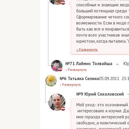
способные и знающие люди
больший потенциал среди те
Сформирование четкого соц
возможности. Если в моде 
быть как все и понравиться
почти всех участников знал
идиотски, когда пытались 
↓
Развернуть
№71
Лаймис Толвайша
→
Юр
↓
Развернуть
№6
Татьяна Селина
05.09.2011
23:
↓
Развернуть
№9
Юрий Соколовский
Мой уход- это осознанный 
интересовало я изучил. Да
мне гораздо интересней ра
свободно, а политический 
занимаюсь докторской, где