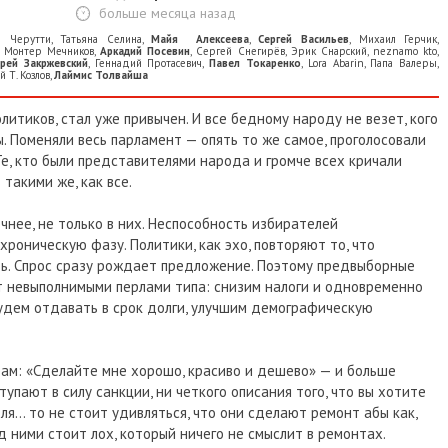
больше месяца назад
е Черутти
,
Татьяна Селина
,
Майя Алексеева
,
Сергей Васильев
,
Михаил Герчик
,
,
Монтер Мечников
,
Аркадий Посевин
,
Сергей Снегирёв
,
Эрик Снарский
,
neznamo kto
,
рей Закржевский
,
Геннадий Прoтaсевич
,
Павел Токаренко
,
Lora Abarin
,
Папа Валеры
,
 Т. Козлов
,
Лаймис Толвайша
итиков, стал уже привычен. И все бедному народу не везет, кого
ы. Поменяли весь парламент — опять то же самое, проголосовали
Те, кто были представителями народа и громче всех кричали
 такими же, как все.
очнее, не только в них. Неспособность избирателей
роническую фазу. Политики, как эхо, повторяют то, что
ь. Спрос сразу рождает предложение. Поэтому предвыборные
 невыполнимыми перлами типа: снизим налоги и одновременно
будем отдавать в срок долги, улучшим демографическую
рам: «Сделайте мне хорошо, красиво и дешево» — и больше
тупают в силу санкции, ни четкого описания того, что вы хотите
ля… то не стоит удивляться, что они сделают ремонт абы как,
ед ними стоит лох, который ничего не смыслит в ремонтах.