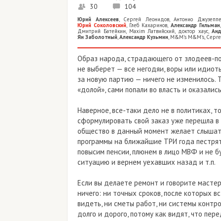
30
104
Юрий Алексеев
,
Сергей Леонидов
,
Антонио Джузепп
Юрий Соколовский
,
Глеб Кахаринов
,
Александр Гильман
Дмитрий Батейкин
,
Maxim Латвийский
,
доктор хаус
,
Анд
Ян Заболотный
,
Александр Кузьмин
,
M&M’s M&M’s
,
Сергей
Образ народа, страдающего от злодеев-пол
не выберет — все негодяи, воры или идиот
за новую партию — ничего не изменилось. 
«долой», сами попали во власть и оказались
Наверное, все-таки дело не в политиках, т
сформулировать свой заказ уже перешла в х
общество в данный момент желает слышат
программы на ближайшие ТРИ года пестрят
повысим пенсии, плюнем в лицо МВФ и не 
ситуацию и вернем уехавших назад и т.п.
Если вы делаете ремонт и говорите масте
ничего: ни точных сроков, после которых вс
видеть, ни сметы работ, ни системы контро
долго и дорого, потому как видят, что пер