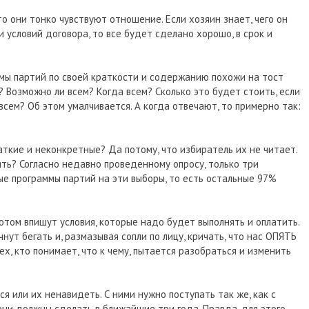
то они тонко чувствуют отношение. Если хозяин знает, чего он
и условий договора, то все будет сделано хорошо, в срок и
ммы партий по своей краткости и содержанию похожи на тост
? Возможно ли всем? Когда всем? Сколько это будет стоить, если
всем? Об этом умалчивается. А когда отвечают, то примерно так:
ткие и неконкретные? Да потому, что избиратель их не читает.
ять? Согласно недавно проведенному опросу, только три
е программы партий на эти выборы, то есть остальные 97%
потом впишут условия, которые надо будет выполнять и оплатить.
ут бегать и, размазывая сопли по лицу, кричать, что нас ОПЯТЬ
ех, кто понимает, что к чему, пытается разобраться и изменить
я или их ненавидеть. С ними нужно поступать так же, как с
они должны сделать в ближайшие три года. Правда, для этого