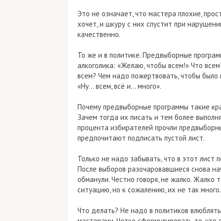
Это не означает, что мастера плохие, прос
хочет, и шкуру с них спустит при нарушени
качественно.
То же и в политике. Предвыборные програ
алкоголика: «Желаю, чтобы всем!» Что всем
всем? Чем надо пожертвовать, чтобы было 
«Ну… всем, всё и… много».
Почему предвыборные программы такие кра
Зачем тогда их писать и тем более выполн
процента избирателей прочли предвыборны
предпочитают подписать пустой лист.
Только не надо забывать, что в этот лист 
После выборов разочаровавшиеся снова начн
обманули. Честно говоря, не жалко. Жалко т
ситуацию, но к сожалению, их не так много.
Что делать? Не надо в политиков влюблятьс
мастерами. Четко сформулировать то, что 