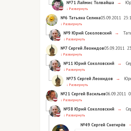
№71
Лаймис Толвайша
→
Юр
↓
Развернуть
№6
Татьяна Селина
05.09.2011
23:
↓
Развернуть
№9
Юрий Соколовский
→
Тать
↓
Развернуть
№7
Сергей Леонидов
05.09.2011
2
↓
Развернуть
№11
Юрий Соколовский
→
Се
↓
Развернуть
№75
Сергей Леонидов
→
Юри
↓
Развернуть
№21
Сергей Васильев
06.09.2011
0
↓
Развернуть
№38
Юрий Соколовский
→
Се
↓
Развернуть
№49
Сергей Снегирёв