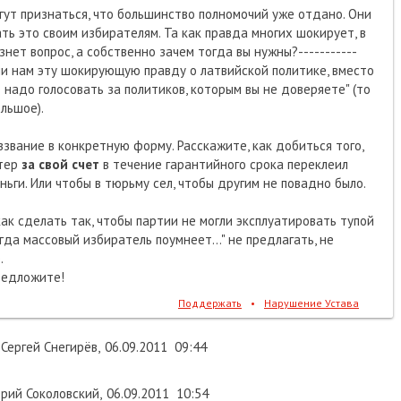
огут признаться, что большинство полномочий уже отдано. Они
ать это своим избирателям. Та как правда многих шокирует, в
знет вопрос, а собственно зачем тогда вы нужны?-----------
ли нам эту шокирующую правду о латвийской политике, вместо
 надо голосовать за политиков, которым вы не доверяете" (то
ольшое).
ззвание в конкретную форму. Расскажите, как добиться того,
стер
за свой счет
в течение гарантийного срока переклеил
ньги. Или чтобы в тюрьму сел, чтобы другим не повадно было.
ак сделать так, чтобы партии не могли эксплуатировать тупой
гда массовый избиратель поумнеет..." не предлагать, не
.
редложите!
Поддержать
•
Нарушение Устава
Сергей Снегирёв
,
06.09.2011
09:44
ий Соколовский
,
06.09.2011
10:54