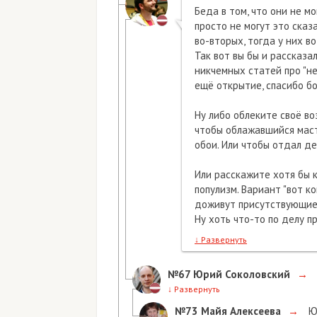
Беда в том, что они не м
просто не могут это сказ
во-вторых, тогда у них во
Так вот вы бы и рассказа
никчемных статей про "не
ещё открытие, спасибо б
Ну либо облеките своё во
чтобы облажавшийся ма
обои. Или чтобы отдал де
Или расскажите хотя бы к
популизм. Вариант "вот ко
доживут присутствующие
Ну хоть что-то по делу п
↓
Развернуть
№67
Юрий Соколовский
→
↓
Развернуть
№73
Майя Алексеева
→
Юр