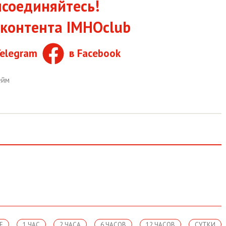
соединяйтесь!
контента IMHOclub
Telegram
в Facebook
ейм
Е
1 ЧАС
2 ЧАСА
6 ЧАСОВ
12 ЧАСОВ
СУТКИ