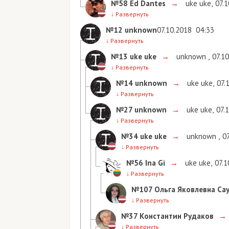
№58
Ed Dantes
→
uke uke
,
07.
↓
Развернуть
№12
unknown
07.10.2018
04:33
↓
Развернуть
№13
uke uke
→
unknown
,
07.1
↓
Развернуть
№14
unknown
→
uke uke
,
07.
↓
Развернуть
№27
unknown
→
uke uke
,
07.
↓
Развернуть
№34
uke uke
→
unknown
,
0
↓
Развернуть
№56
Ina Gi
→
uke uke
,
07.1
↓
Развернуть
№107
Ольга Яковлевна Са
↓
Развернуть
№37
Константин Рудаков
→
↓
Развернуть