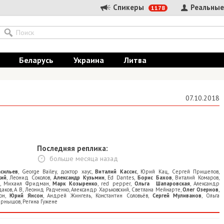
Спикеры
Реальные
1178
Беларусь
Украина
Литва
07.10.2018
Последняя реплика:
больше месяца назад
асильев
,
George Bailey
,
доктор хаус
,
Виталий Кассис
,
Юрий Кац
,
Сергей Прищепов
,
кий
,
Леонид Соколов
,
Александр Кузьмин
,
Ed Dantes
,
Борис Бахов
,
Виталий Комаров
,
,
Михаил Фридман
,
Марк Козыренко
,
red pepper
,
Ольга Шапаровская
,
Александр
даков
,
A B
,
Леонид Радченко
,
Александр Харьковский
,
Светлана Мейнарте
,
Олег Озернов
,
он
,
Юрий Янсон
,
Андрей Жингель
,
Константин Соловьёв
,
Сергей Муливанов
,
Ольга
ернышов
,
Регина Гужене