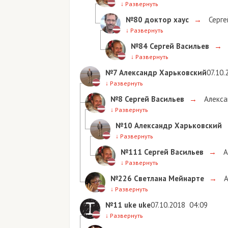
↓
Развернуть
№80
доктор хаус
→
Серге
↓
Развернуть
№84
Сергей Васильев
→
↓
Развернуть
№7
Александр Харьковский
07.10.
↓
Развернуть
№8
Сергей Васильев
→
Алекса
↓
Развернуть
№10
Александр Харьковский
↓
Развернуть
№111
Сергей Васильев
→
А
↓
Развернуть
№226
Светлана Мейнарте
→
А
↓
Развернуть
№11
uke uke
07.10.2018
04:09
↓
Развернуть