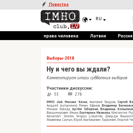
Повестка
RU
права человека
Латвия
Россия
Выборы-2018
Ну и чего вы ждали?
Комментируем итоги субботних выборов
Участники дискуссии:
53
278
IMHO club
,
Михаил Хесин
,
Анатолий Бодров
,
Сергей В
Андрей (хуторянин)
,
Роман Ефанов
,
Владимир Бычковс
Михаил Коляда
,
Артём Губерман
,
Владимир Копылков
Владимирович Ильин
,
Екатерина Иванова
,
Константин Ру
Alexander Smelov
,
Sergejs Ļisejenko
,
Джордж Вашингт
Яковлевна Саутыч
,
Юрий Анатольевич Тарасевич
,
Георгий Ч