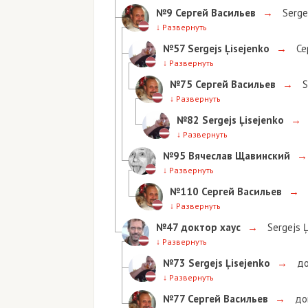
№9
Сергей Васильев
→
Serge
↓
Развернуть
№57
Sergejs Ļisejenko
→
Се
↓
Развернуть
№75
Сергей Васильев
→
S
↓
Развернуть
№82
Sergejs Ļisejenko
→
↓
Развернуть
№95
Вячеслав Щавинский
→
↓
Развернуть
№110
Сергей Васильев
→
↓
Развернуть
№47
доктор хаус
→
Sergejs Ļ
↓
Развернуть
№73
Sergejs Ļisejenko
→
до
↓
Развернуть
№77
Сергей Васильев
→
до