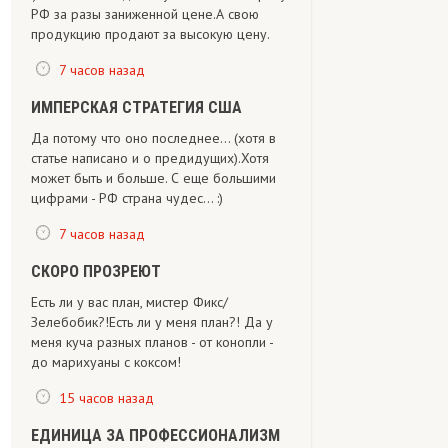
РФ за разы заниженной цене.А свою
продукцию продают за высокую цену.
7 часов назад
ИМПЕРСКАЯ СТРАТЕГИЯ США
Да потому что оно последнее... (хотя в
статье написано и о предидущих).Хотя
может быть и больше. С еще большими
цифрами - РФ страна чудес... :)
7 часов назад
СКОРО ПРОЗРЕЮТ
Есть ли у вас план, мистер Фикс/
Зелебобик?!Есть ли у меня план?! Да у
меня куча разных планов - от конопли -
до марихуаны с коксом!
15 часов назад
ЕДИНИЦА ЗА ПРОФЕССИОНАЛИЗМ