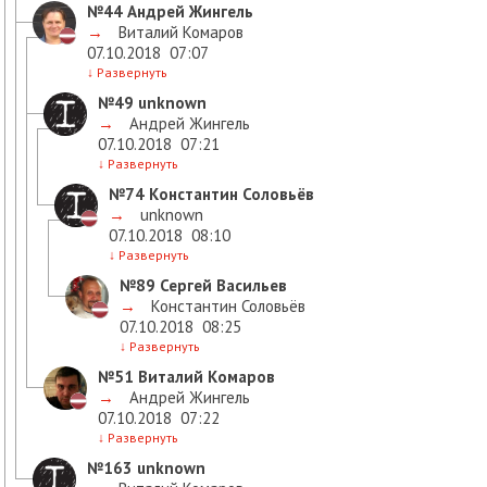
№44
Андрей Жингель
→
Виталий Комаров
07.10.2018
07:07
↓
Развернуть
№49
unknown
→
Андрей Жингель
07.10.2018
07:21
↓
Развернуть
№74
Константин Соловьёв
→
unknown
07.10.2018
08:10
↓
Развернуть
№89
Сергей Васильев
→
Константин Соловьёв
07.10.2018
08:25
↓
Развернуть
№51
Виталий Комаров
→
Андрей Жингель
07.10.2018
07:22
↓
Развернуть
№163
unknown