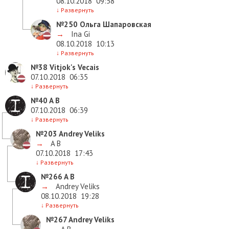
08.10.2018
09:58
↓
Развернуть
№250
Ольга Шапаровская
→
Ina Gi
08.10.2018
10:13
↓
Развернуть
№38
Vitjok's Vecais
07.10.2018
06:35
↓
Развернуть
№40
A B
07.10.2018
06:39
↓
Развернуть
№203
Andrey Veliks
→
A B
07.10.2018
17:43
↓
Развернуть
№266
A B
→
Andrey Veliks
08.10.2018
19:28
↓
Развернуть
№267
Andrey Veliks