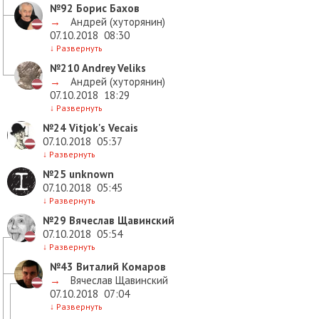
№92
Борис Бахов
→
Андрей (хуторянин)
07.10.2018
08:30
↓
Развернуть
№210
Andrey Veliks
→
Андрей (хуторянин)
07.10.2018
18:29
↓
Развернуть
№24
Vitjok's Vecais
07.10.2018
05:37
↓
Развернуть
№25
unknown
07.10.2018
05:45
↓
Развернуть
№29
Вячеслав Щавинский
07.10.2018
05:54
↓
Развернуть
№43
Виталий Комаров
→
Вячеслав Щавинский
07.10.2018
07:04
↓
Развернуть