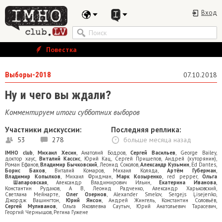
Вход
Повестка
Выборы-2018
07.10.2018
Ну и чего вы ждали?
Комментируем итоги субботних выборов
Участники дискуссии:
Последняя реплика:
53
278
больше месяца назад
IMHO club
,
Михаил Хесин
,
Анатолий Бодров
,
Сергей Васильев
,
George Bailey
,
доктор хаус
,
Виталий Кассис
,
Юрий Кац
,
Сергей Прищепов
,
Андрей (хуторянин)
,
Роман Ефанов
,
Владимир Бычковский
,
Леонид Соколов
,
Александр Кузьмин
,
Ed Dantes
,
Борис Бахов
,
Виталий Комаров
,
Михаил Коляда
,
Артём Губерман
,
Владимир Копылков
,
Михаил Фридман
,
Марк Козыренко
,
red pepper
,
Ольга
Шапаровская
,
Александр Владимирович Ильин
,
Екатерина Иванова
,
Константин Рудаков
,
A B
,
Леонид Радченко
,
Александр Харьковский
,
Светлана Мейнарте
,
Олег Озернов
,
Alexander Smelov
,
Sergejs Ļisejenko
,
Джордж Вашингтон
,
Юрий Янсон
,
Андрей Жингель
,
Константин Соловьёв
,
Сергей Муливанов
,
Ольга Яковлевна Саутыч
,
Юрий Анатольевич Тарасевич
,
Георгий Чернышов
,
Регина Гужене