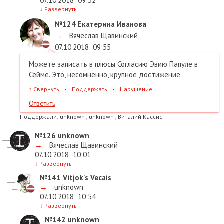
07.10.2018
09:52
↓
Развернуть
№124
Екатерина Иванова
→
Вячеслав Щавинский
,
07.10.2018
09:55
Можете записать в плюсы Согласию Эвию Папуле в
Сейме. Это, несомненно, крупное достижение.
↑
Свернуть
•
Поддержать
•
Нарушение
Ответить
Поддержали:
unknown , unknown , Виталий Кассис
№126
unknown
→
Вячеслав Щавинский
07.10.2018
10:01
↓
Развернуть
№141
Vitjok's Vecais
→
unknown
07.10.2018
10:54
↓
Развернуть
№142
unknown