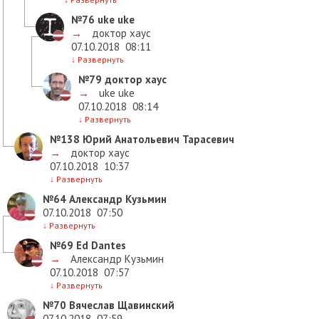
№76
uke uke
→
доктор хаус
07.10.2018
08:11
↓
Развернуть
№79
доктор хаус
→
uke uke
07.10.2018
08:14
↓
Развернуть
№138
Юрий Анатольевич Тарасевич
→
доктор хаус
07.10.2018
10:37
↓
Развернуть
№64
Александр Кузьмин
07.10.2018
07:50
↓
Развернуть
№69
Ed Dantes
→
Александр Кузьмин
07.10.2018
07:57
↓
Развернуть
№70
Вячеслав Щавинский
07.10.2018
07:59