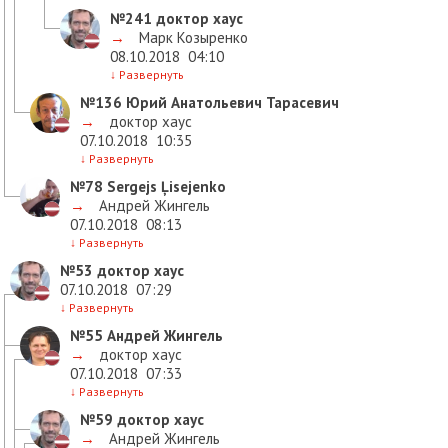
№241
доктор хаус
→
Марк Козыренко
08.10.2018
04:10
↓
Развернуть
№136
Юрий Анатольевич Тарасевич
→
доктор хаус
07.10.2018
10:35
↓
Развернуть
№78
Sergejs Ļisejenko
→
Андрей Жингель
07.10.2018
08:13
↓
Развернуть
№53
доктор хаус
07.10.2018
07:29
↓
Развернуть
№55
Андрей Жингель
→
доктор хаус
07.10.2018
07:33
↓
Развернуть
№59
доктор хаус
→
Андрей Жингель