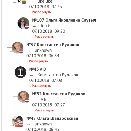
→
uke uke
07.10.2018
07:33
↓
Развернуть
№107
Ольга Яковлевна Саутыч
→
Ina Gi
07.10.2018
09:20
↓
Развернуть
№37
Константин Рудаков
→
unknown
07.10.2018
06:34
↓
Развернуть
№45
A B
→
Константин Рудаков
07.10.2018
07:08
↓
Развернуть
№52
Константин Рудаков
→
A B
07.10.2018
07:27
↓
Развернуть
№42
Ольга Шапаровская
→
unknown
07.10.2018
06:43