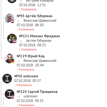
→
Виталий Комаров
07.10.2018
12:51
↓
Развернуть
№93
Артём Губерман
→
Вячеслав Щавинский
07.10.2018
08:30
↓
Развернуть
№121
Михаил Фридман
→
Артём Губерман
07.10.2018
09:53
↓
Развернуть
№229
Юрий Кац
→
Вячеслав Щавинский
07.10.2018
20:44
↓
Развернуть
№30
unknown
07.10.2018
05:57
↓
Развернуть
№120
Сергей Прищепов
→
unknown
07.10.2018
09:53
↓
Развернуть