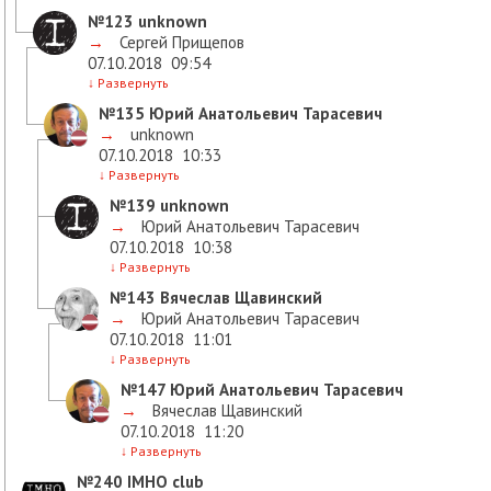
№123
unknown
→
Сергей Прищепов
07.10.2018
09:54
↓
Развернуть
№135
Юрий Анатольевич Тарасевич
→
unknown
07.10.2018
10:33
↓
Развернуть
№139
unknown
→
Юрий Анатольевич Тарасевич
07.10.2018
10:38
↓
Развернуть
№143
Вячеслав Щавинский
→
Юрий Анатольевич Тарасевич
07.10.2018
11:01
↓
Развернуть
№147
Юрий Анатольевич Тарасевич
→
Вячеслав Щавинский
07.10.2018
11:20
↓
Развернуть
№240
IMHO club