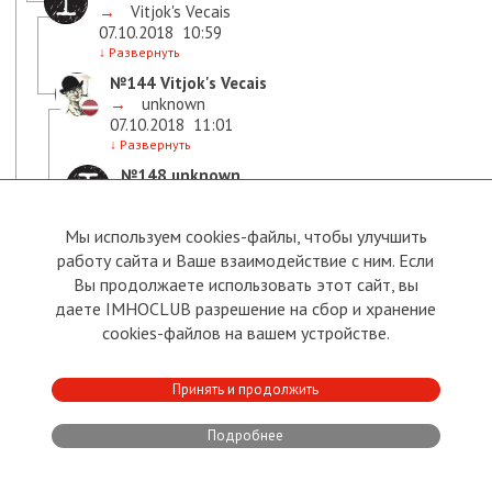
→
Vitjok's Vecais
07.10.2018
10:59
↓
Развернуть
№144
Vitjok's Vecais
→
unknown
07.10.2018
11:01
↓
Развернуть
№148
unknown
→
Vitjok's Vecais
07.10.2018
11:42
Мы используем cookies-файлы, чтобы улучшить
↓
Развернуть
работу сайта и Ваше взаимодействие с ним. Если
№145
Вячеслав Щавинский
Вы продолжаете использовать этот сайт, вы
→
unknown
даете IMHOCLUB разрешение на сбор и хранение
07.10.2018
11:07
↓
Развернуть
cookies-файлов на вашем устройстве.
№94
unknown
07.10.2018
08:30
Принять и продолжить
↓
Развернуть
№106
Виталий Комаров
Подробнее
→
unknown
07.10.2018
09:13