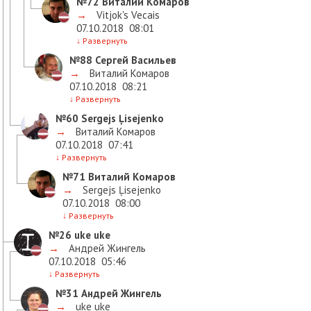
№72
Виталий Комаров
→
Vitjok's Vecais
07.10.2018
08:01
↓
Развернуть
№88
Сергей Васильев
→
Виталий Комаров
07.10.2018
08:21
↓
Развернуть
№60
Sergejs Ļisejenko
→
Виталий Комаров
07.10.2018
07:41
↓
Развернуть
№71
Виталий Комаров
→
Sergejs Ļisejenko
07.10.2018
08:00
↓
Развернуть
№26
uke uke
→
Андрей Жингель
07.10.2018
05:46
↓
Развернуть
№31
Андрей Жингель
→
uke uke