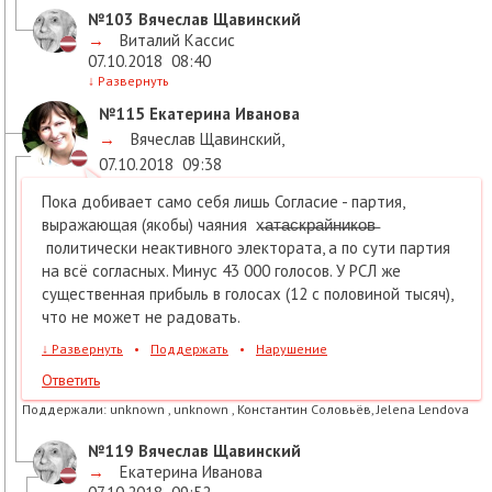
№103
Вячеслав Щавинский
→
Виталий Кассис
07.10.2018
08:40
↓
Развернуть
№115
Екатерина Иванова
→
Вячеслав Щавинский
,
07.10.2018
09:38
Пока добивает само себя лишь Согласие - партия,
выражающая (якобы) чаяния х̶а̶т̶а̶с̶к̶р̶а̶й̶н̶и̶к̶о̶в̶
политически неактивного электората, а по сути партия
на всё согласных. Минус 43 000 голосов. У РСЛ же
существенная прибыль в голосах (12 с половиной тысяч),
что не может не радовать.
↓
Развернуть
•
Поддержать
•
Нарушение
Ответить
Поддержали:
unknown , unknown , Константин Соловьёв, Jelena Lendova
№119
Вячеслав Щавинский
→
Екатерина Иванова