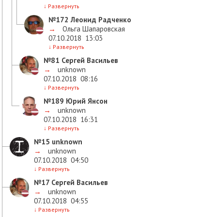
↓
Развернуть
№172
Леонид Радченко
→
Ольга Шапаровская
07.10.2018
13:03
↓
Развернуть
№81
Сергей Васильев
→
unknown
07.10.2018
08:16
↓
Развернуть
№189
Юрий Янсон
→
unknown
07.10.2018
16:31
↓
Развернуть
№15
unknown
→
unknown
07.10.2018
04:50
↓
Развернуть
№17
Сергей Васильев
→
unknown
07.10.2018
04:55
↓
Развернуть