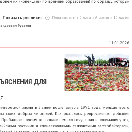
назовем их «новейшие» по времени образования) по образцу, который
Показать реплики:
Показать все
•
2 часа
•
6 часов
•
12 часов
сандрович Русаков
11.01.2026
ЗЪЯСНЕНИЯ ДЛЯ
17
нтересной жизни в Латвии после августа 1991 года, меньше всего
ны моих добрых читателей. Как оказалось, репрессивные действия
Прибалтики почему-то вызвали немало сочувствия и понимания у тех,
вийскими русскими и «понаехавшими» таджикскими гастарбайтерами,