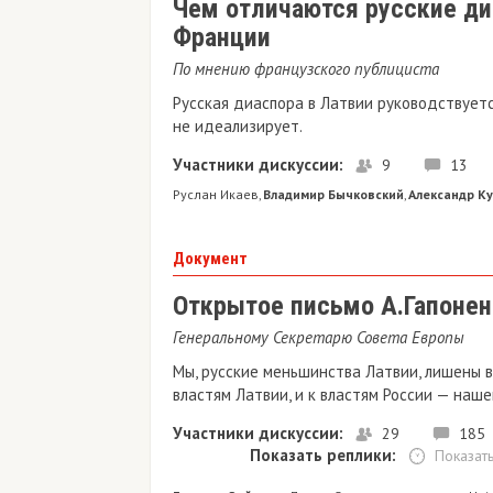
Чем отличаются русские ди
Франции
По мнению французского публициста
Русская диаспора в Латвии руководствуетс
не идеализирует.
Участники дискуссии:
9
13
Руслан Икаев
Владимир Бычковский
Александр К
,
,
Документ
Открытое письмо А.Гапонен
Генеральному Секретарю Совета Европы
Мы, русские меньшинства Латвии, лишены 
властям Латвии, и к властям России — наш
Участники дискуссии:
29
185
Показать реплики:
Показать