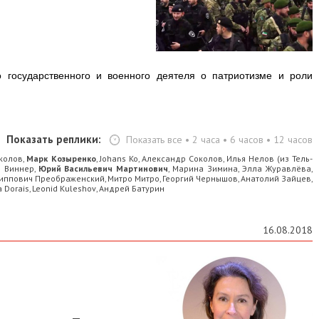
о государственного и военного деятеля о патриотизме и роли
Показать реплики:
Показать все
•
2 часа
•
6 часов
•
12 часов
колов
Марк Козыренко
Johans Ko
Александр Соколов
Илья Нелов (из Тель-
,
,
,
,
 Виннер
Юрий Васильевич Мартинович
Марина Зимина
Элла Журавлёва
,
,
,
,
иппович Преображенский
Митро Митро
Георгий Чернышов
Анатолий Зайцев
,
,
,
,
a Dorais
Leonid Kuleshov
Андрей Батурин
,
,
16.08.2018