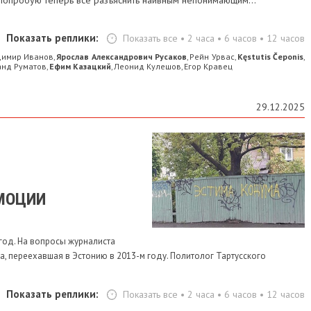
Попробую теперь всё разъяснить наивным непонимающим…
Показать реплики:
Показать все
•
2 часа
•
6 часов
•
12 часов
димир Иванов
Ярослав Александрович Русаков
Рейн Урвас
Kęstutis Čeponis
,
,
,
,
анд Руматов
Ефим Казацкий
Леонид Кулешов
Егор Кравец
,
,
,
29.12.2025
МОЦИИ
 год. На вопросы журналиста
а, переехавшая в Эстонию в 2013-м году. Политолог Тартусского
Показать реплики:
Показать все
•
2 часа
•
6 часов
•
12 часов