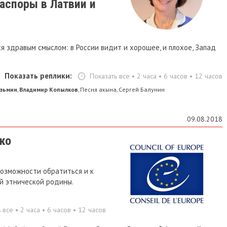
аспоры в Латвии и
я здравым смыслом: в России видит и хорошее, и плохое, Запад
Показать реплики:
Показать все
•
2 часа
•
6 часов
•
12 часов
узьмин
Владимир Копылков
Песня акына
Сергей Балунин
,
,
,
09.08.2018
ко
возможности обратиться и к
ей этнической родины.
 все
•
2 часа
•
6 часов
•
12 часов