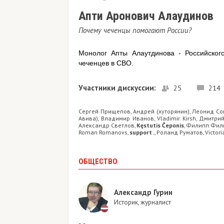
Апти Аронович Алаудинов
Почему чеченцы помогают России?
Монолог Апты Алаутдинова - Российског
чеченцев в СВО.
Участники дискуссии:
25
214
Сергей Прищепов
Андрей (хуторянин)
Леонид Со
,
,
Авива)
Владимир Иванов
Vladimir Kirsh
Дмитрий
,
,
,
Александр Светлов
Kęstutis Čeponis
Филипп Фил
,
,
Roman Romanovs
support .
Роланд Руматов
Victori
,
,
,
ОБЩЕСТВО
Александр Гурин
Историк, журналист