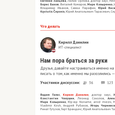
Евгения Зайцева
Лилия Орлова
доктор хаус
Hei
,
,
,
Борис Бахов
Виталий Комаров
Марк Козыренко
,
,
,
Владимир Иванов
Савва Парафин
Юрий Васи
,
,
Kęstutis Čeponis
Юрий Анатольевич Тарасевич
Се
,
,
Что делать
Кирилл Данилин
ИТ-специалист
Нам пора браться за руки
Друзья, давайте настраиваться именно на 
писать о том, как именно мы разозлились 
Участники дискуссии:
36
123
Вадим Гилис
Кирилл Данилин
доктор хаус
,
,
,
Константин Чекушин
Леонид Соколов
Алек
,
,
Марк Козыренко
Юр-юр Noname
arvid miezis
M
,
,
,
Vladimir Kirsh
Андрей Рубахов
Игорь Чернявс
,
,
Ринат Гутузов
Гирт Брандачс
Юрий Анатольевич Та
,
,