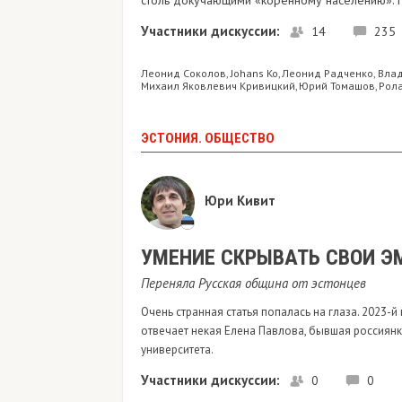
столь докучающими «коренному населению». 
Участники дискуссии:
14
235
Леонид Соколов
Johans Ko
Леонид Радченко
Вла
,
,
,
Михаил Яковлевич Кривицкий
Юрий Томашов
Рол
,
,
ЭСТОНИЯ. ОБЩЕСТВО
Юри Кивит
УМЕНИЕ СКРЫВАТЬ СВОИ Э
Переняла Русская община от эстонцев
Очень странная статья попалась на глаза. 2023-й
отвечает некая Елена Павлова, бывшая россиянк
университета.
Участники дискуссии:
0
0