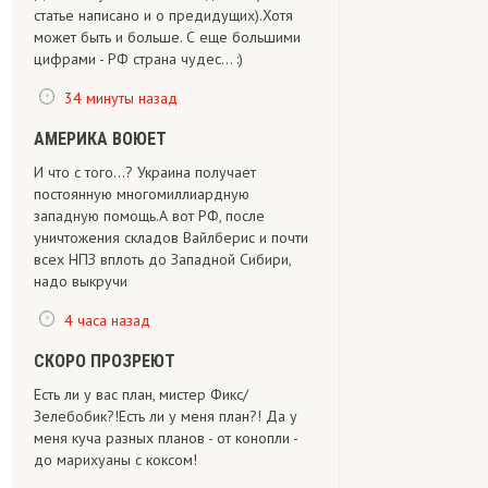
статье написано и о предидущих).Хотя
может быть и больше. С еще большими
цифрами - РФ страна чудес... :)
34 минуты назад
АМЕРИКА ВОЮЕТ
И что с того...? Украина получает
постоянную многомиллиардную
западную помощь.А вот РФ, после
уничтожения складов Вайлберис и почти
всех НПЗ вплоть до Западной Сибири,
надо выкручи
4 часа назад
СКОРО ПРОЗРЕЮТ
Есть ли у вас план, мистер Фикс/
Зелебобик?!Есть ли у меня план?! Да у
меня куча разных планов - от конопли -
до марихуаны с коксом!