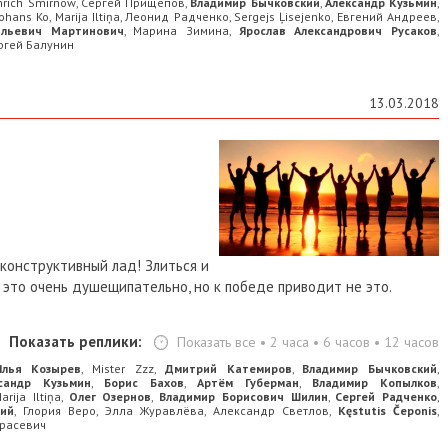
nrich Smirnow
Сергей Прищепов
Владимир Бычковский
Александр Кузьмин
,
,
,
,
Johans Ko
Marija Iltiņa
Леонид Радченко
Sergejs Ļisejenko
Евгений Андреев
,
,
,
,
,
льевич Мартинович
Марина Зимина
Ярослав Александрович Русаков
,
,
,
ргей Балунин
13.03.2018
конструктивный лад! Злиться и
— это очень душещипательно, но к победе приводит не это.
Показать реплики:
Показать все
•
2 часа
•
6 часов
•
12 часов
Илья Козырев
Mister Zzz
Дмитрий Катемиров
Владимир Бычковский
,
,
,
,
сандр Кузьмин
Борис Бахов
Артём Губерман
Владимир Копылков
,
,
,
,
arija Iltiņa
Олег Озернов
Владимир Борисович Шилин
Сергей Радченко
,
,
,
,
кий
Глория Веро
Элла Журавлёва
Александр Светлов
Kęstutis Čeponis
,
,
,
,
,
расевич