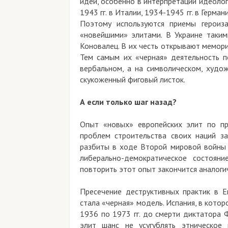
идей, особенно в интерпретации идеолог
1943 гг. в Италии, 1934-1945 гг. в Герман
Поэтому используются приемы героиза
«новейшими» элитами. В Украине такими
Коновалец. В их честь открывают мемори
Тем самым их «черная» деятельность по
вербальном, а на символическом, худо
скукоженный фиговый листок.
А если только шаг назад?
Опыт «новых» европейских элит по п
проблем строительства своих наций з
разбиты в ходе Второй мировой войны 
либерально-демократическое состоян
повторить этот опыт закончится аналоги
Пресечение деструктивных практик в Е
стала «черная» модель. Испания, в кото
1936 по 1973 гг. до смерти диктатора 
элит шанс не усугублять этническое