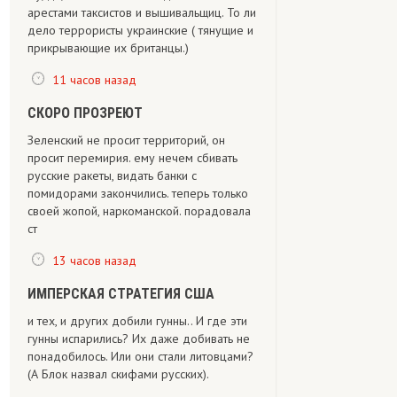
арестами таксистов и вышивальщиц. То ли
дело террористы украинские ( тянущие и
прикрывающие их британцы.)
11 часов назад
СКОРО ПРОЗРЕЮТ
Зеленский не просит территорий, он
просит перемирия. ему нечем сбивать
русские ракеты, видать банки с
помидорами закончились. теперь только
своей жопой, наркоманской. порадовала
ст
13 часов назад
ИМПЕРСКАЯ СТРАТЕГИЯ США
и тех, и других добили гунны.. И где эти
гунны испарились? Их даже добивать не
понадобилось. Или они стали литовцами?
(А Блок назвал скифами русских).