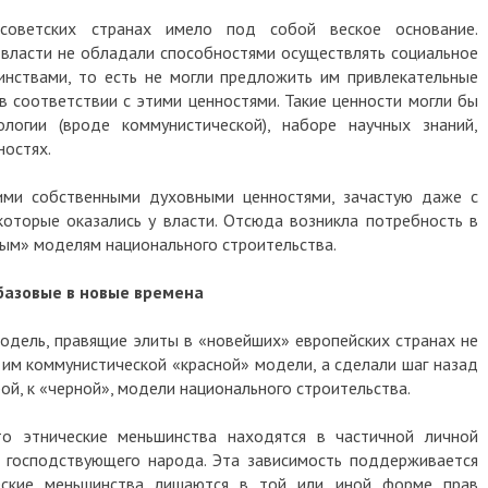
оветских странах имело под собой веское основание.
 власти не обладали способностями осуществлять социальное
нствами, то есть не могли предложить им привлекательные
в соответствии с этими ценностями. Такие ценности могли бы
ологии (вроде коммунистической), наборе научных знаний,
ностях.
ими собственными духовными ценностями, зачастую даже с
которые оказались у власти. Отсюда возникла потребность в
ым» моделям национального строительства.
 базовые в новые времена
одель, правящие элиты в «новейших» европейских странах не
 им коммунистической «красной» модели, а сделали шаг назад
рой, к «черной», модели национального строительства.
то этнические меньшинства находятся в частичной личной
о господствующего народа. Эта зависимость поддерживается
еские меньшинства лишаются в той или иной форме прав