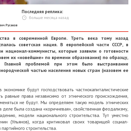
Последняя реплика:
больше месяца назад
вич Русаков
ьства в современной Европе. Треть века тому назад
спалась советская нация. В европейской части СССР, в
ли национал-коммунисты, которые заявили о готовности
овем их «новейшие» по времени образования) по образцу,
. Главной проблемой при этом было выстраивание
нородческой частью населения новых стран (назовем ее
в экономике будут господствовать частнокапиталистические
ь равные права независимо от этнического происхождения,
меняться не будут. Мы определяем такую модель этнических
а деле была создана «коричневая», свойственная феодализму,
адению, модели национального строительства. Тут уместно
нин (Ульянов), когда критиковал своих товарищей социал-
 партийного строительства.