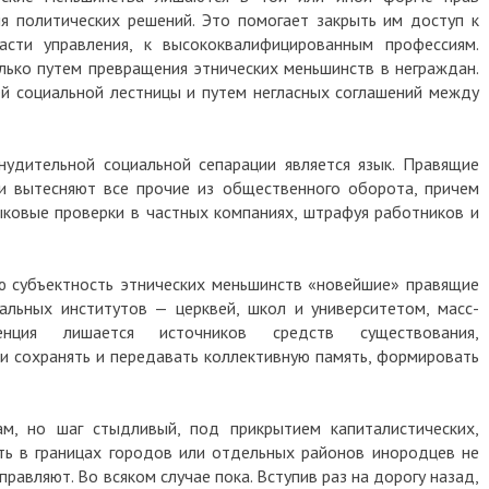
я политических решений. Это помогает закрыть им доступ к
асти управления, к высококвалифицированным профессиям.
ько путем превращения этнических меньшинств в неграждан.
ей социальной лестницы и путем негласных соглашений между
удительной социальной сепарации является язык. Правящие
и вытесняют все прочие из общественного оборота, причем
ковые проверки в частных компаниях, штрафуя работников и
ю субъектность этнических меньшинств «новейшие» правящие
альных институтов — церквей, школ и университетом, масс-
енция лишается источников средств существования,
 сохранять и передавать коллективную память, формировать
м, но шаг стыдливый, под прикрытием капиталистических,
ть в границах городов или отдельных районов инородцев не
правляют. Во всяком случае пока. Вступив раз на дорогу назад,