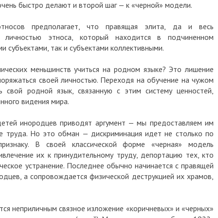
чень быстро делают и второй шаг — к «черной» модели.
тносов предполагает, что правящая элита, да и весь
я личностью этноса, который находится в подчиненном
и субъектами, так и субъектами коллективными.
нических меньшинств учиться на родном языке? Это лишение
оряжаться своей личностью. Переходя на обучение на чужом
ь свой родной язык, связанную с этим систему ценностей,
нного видения мира.
детей инородцев приводят аргумент — мы предоставляем им
е труда. Но это обман — дискриминация идет не столько по
признаку. В своей классической форме «черная» модель
влечение их к принудительному труду, депортацию тех, кто
ческое устранение. Последнее обычно начинается с правящей
родцев, а сопровождается физической деструкцией их храмов,
ется неприличным связное изложение «коричневых» и «черных»