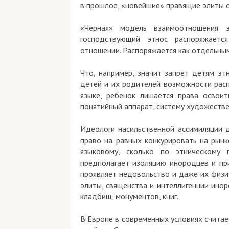
в прошлое, «новейшие» правящие элиты о
«Черная» модель взаимоотношения э
господствующий этнос распоряжаетс
отношении. Распоряжается как отдельным
Что, например, значит запрет детям эт
детей и их родителей возможности расп
языке, ребенок лишается права освоит
понятийный аппарат, систему художестве
Идеологи насильственной ассимиляции 
право на равных конкурировать на рынк
языковому, сколько по этническому 
предполагает изоляцию инородцев и при
проявляет недовольство и даже их физи
элиты, священства и интеллигенции ино
кладбищ, монументов, книг.
В Европе в современных условиях счита