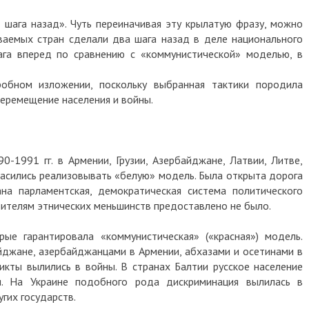
а шага назад». Чуть переиначивая эту крылатую фразу, можно
ваемых стран сделали два шага назад в деле национального
ага вперед по сравнению с «коммунистической» моделью, в
обном изложении, поскольку выбранная тактики породила
еремещение населения и войны.
-1991 гг. в Армении, Грузии, Азербайджане, Латвии, Литве,
ласились реализовывать «белую» модель. Была открыта дорога
ана парламентская, демократическая система политического
вителям этнических меньшинств предоставлено не было.
рые гарантировала «коммунистическая» («красная») модель.
йджане, азербайджанцами в Армении, абхазами и осетинами в
ликты вылились в войны. В странах Балтии русское население
и. На Украине подобного рода дискриминация вылилась в
гих государств.