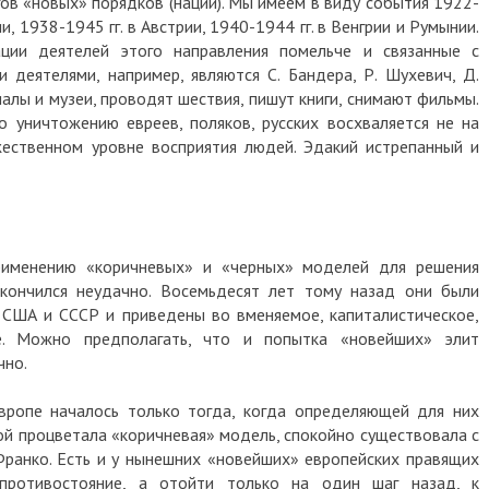
ов «новых» порядков (наций). Мы имеем в виду события 1922-
ии, 1938-1945 гг. в Австрии, 1940-1944 гг. в Венгрии и Румынии.
ции деятелей этого направления помельче и связанные с
 деятелями, например, являются С. Бандера, Р. Шухевич, Д.
алы и музеи, проводят шествия, пишут книги, снимают фильмы.
 уничтожению евреев, поляков, русских восхваляется не на
жественном уровне восприятия людей. Эдакий истрепанный и
рименению «коричневых» и «черных» моделей для решения
акончился неудачно. Восемьдесят лет тому назад они были
США и СССР и приведены во вменяемое, капиталистическое,
ие. Можно предполагать, что и попытка «новейших» элит
чно.
вропе началось только тогда, когда определяющей для них
рой процветала «коричневая» модель, спокойно существовала с
Франко. Есть и у нынешних «новейших» европейских правящих
 противостояние, а отойти только на один шаг назад, к