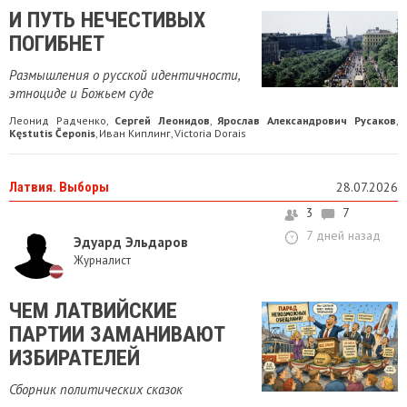
И ПУТЬ НЕЧЕСТИВЫХ
ПОГИБНЕТ
Размышления о русской идентичности,
этноциде и Божьем суде
Леонид Радченко
Сергей Леонидов
Ярослав Александрович Русаков
,
,
,
Kęstutis Čeponis
Иван Киплинг
Victoria Dorais
,
,
Латвия. Выборы
28.07.2026
3
7
7 дней назад
Эдуард Эльдаров
Журналист
ЧЕМ ЛАТВИЙСКИЕ
ПАРТИИ ЗАМАНИВАЮТ
ИЗБИРАТЕЛЕЙ
Сборник политических сказок