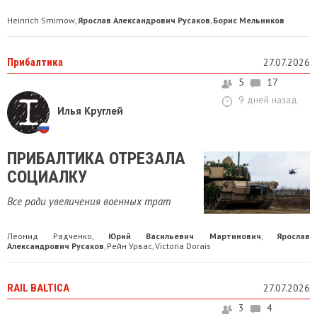
Heinrich Smirnow
Ярослав Александрович Русаков
Борис Мельников
,
,
Прибалтика
27.07.2026
5
17
9 дней назад
Илья Круглей
ПРИБАЛТИКА ОТРЕЗАЛА
СОЦИАЛКУ
Все ради увеличения военных трат
Леонид Радченко
Юрий Васильевич Мартинович
Ярослав
,
,
Александрович Русаков
Рейн Урвас
Victoria Dorais
,
,
RAIL BALTICA
27.07.2026
3
4