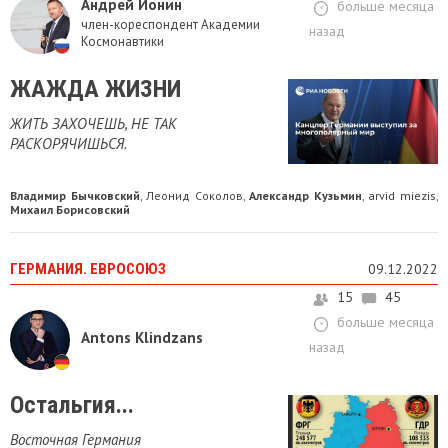
Андрей Ионин
больше месяца
член-кореспондент Академии
назад
Космонавтики
ЖАЖДА ЖИЗНИ
ЖИТЬ ЗАХОЧЕШЬ, НЕ ТАК
РАСКОРЯЧИШЬСЯ.
Владимир Бычковский
Леонид Соколов
Александр Кузьмин
arvid miezis
,
,
,
,
Михаил Борисовский
ГЕРМАНИЯ. ЕВРОСОЮЗ
09.12.2022
15
45
больше месяца
Antons Klindzans
назад
​Остальгия...
Восточная Германия