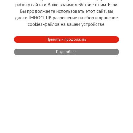
работу сайта и Ваше взаимодействие с ним. Если
Леонид Радченко
Сергей Леонидов
Владимир Иванов
Ярослав
,
,
,
Вы продолжаете использовать этот сайт, вы
Александрович Русаков
Kęstutis Čeponis
Victoria Dorais
,
,
даете IMHOCLUB разрешение на сбор и хранение
cookies-файлов на вашем устройстве.
ЭСТОНИЯ
24.07.2026
3
8
Принять и продолжить
13 дней назад
Тени Прибалтики
Подробнее
ПОЧЕМУ ХОТЯТ
«ОПТИМИЗИРОВАТЬ»
СТАРЫЙ ГОРОД ТАЛЛИНА
Сергей Леонидов
Ярослав Александрович Русаков
Victoria Dorais
,
,