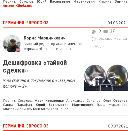
Леонид Соколов
Юрий Васильевич Мартинович
Марина Зимина
,
,
,
Antons Klindzans
ГЕРМАНИЯ. ЕВРОСОЮЗ
04.08.2021
9
27
Борис Марцинкевич
больше месяца
Главный редактор аналитического
назад
журнала «Геоэнергетика.ru»
Дешифровка «тайной
сделки»
Что сказано в документе о «Северном
потоке — 2»
Леонид Соколов
Марк Козыренко
Александр Соколов
Олег Озернов
,
,
,
,
Савва Парафин
Юрий Васильевич Мартинович
Элла Журавлёва
,
,
,
Анатолий Зайцев
Константин Васильев
,
ГЕРМАНИЯ. ЕВРОСОЮЗ
09.07.2021