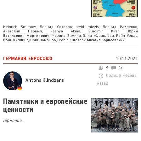
Heinrich Smirnow
Леонид Соколов
arvid miezis
Леонид Радченко
,
,
,
,
Анатолий Первый
Pesnya Akina
Vladimir Kirsh
Юрий
,
,
,
Васильевич Мартинович
Марина Зимина
Элла Журавлёва
Рейн Урвас
,
,
,
,
Иван Киплинг
Юрий Томашов
Leonid Kuleshov
Михаил Борисовский
,
,
,
ГЕРМАНИЯ. ЕВРОСОЮЗ
10.11.2022
4
16
больше месяца
Antons Klindzans
назад
Памятники и европейские
ценности
Германия...