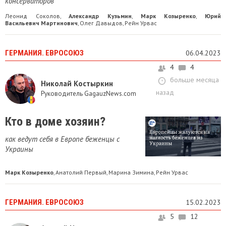
консерваторов
Леонид Соколов
Александр Кузьмин
Марк Козыренко
Юрий
,
,
,
Васильевич Мартинович
Олег Давыдов
Рейн Урвас
,
,
ГЕРМАНИЯ. ЕВРОСОЮЗ
06.04.2023
4
4
больше месяца
Николай Костыркин
назад
Руководитель GagauzNews.com
Кто в доме хозяин?
как ведут себя в Европе беженцы с
Украины
Марк Козыренко
Анатолий Первый
Марина Зимина
Рейн Урвас
,
,
,
ГЕРМАНИЯ. ЕВРОСОЮЗ
15.02.2023
5
12