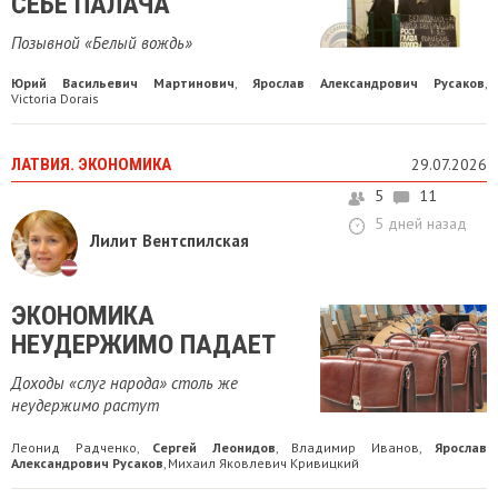
СЕБЕ ПАЛАЧА
Позывной «Белый вождь»
Юрий Васильевич Мартинович
Ярослав Александрович Русаков
,
,
Victoria Dorais
ЛАТВИЯ. ЭКОНОМИКА
29.07.2026
5
11
5 дней назад
Лилит Вентспилская
ЭКОНОМИКА
НЕУДЕРЖИМО ПАДАЕТ
Доходы «слуг народа» столь же
неудержимо растут
Леонид Радченко
Сергей Леонидов
Владимир Иванов
Ярослав
,
,
,
Александрович Русаков
Михаил Яковлевич Кривицкий
,