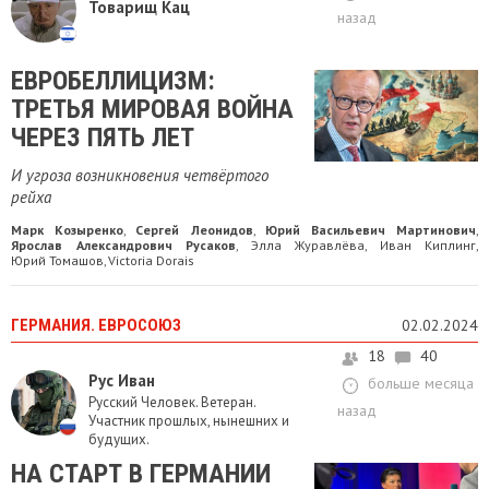
Товарищ Кац
назад
ЕВРОБЕЛЛИЦИЗМ:
ТРЕТЬЯ МИРОВАЯ ВОЙНА
ЧЕРЕЗ ПЯТЬ ЛЕТ
И угроза возникновения четвёртого
рейха
Марк Козыренко
Сергей Леонидов
Юрий Васильевич Мартинович
,
,
,
Ярослав Александрович Русаков
Элла Журавлёва
Иван Киплинг
,
,
,
Юрий Томашов
Victoria Dorais
,
ГЕРМАНИЯ. ЕВРОСОЮЗ
02.02.2024
18
40
Рус Иван
больше месяца
Русский Человек. Ветеран.
назад
Участник прошлых, нынешних и
будущих.
НА СТАРТ В ГЕРМАНИИ