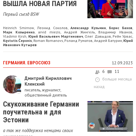
ВЫШЛА НОВАЯ ПАРТИЯ
Первый съезд BSW
Heinrich Smirnow
Леонид Соколов
Александр Кузьмин
Борис Бахов
,
,
,
,
Марк Козыренко
arvid miezis
Андрей Жингель
Владимир Иванов
,
,
,
,
Vladimir Kirsh
Юрий Васильевич Мартинович
Олег Давыдов
Рейн Урвас
,
,
,
,
Kęstutis Čeponis
Roman Romanovs
Роланд Руматов
Андрей Батурин
Юрий
,
,
,
,
Иванович Кутырев
ГЕРМАНИЯ. ЕВРОСОЮЗ
12.09.2023
6
11
Дмитрий Кириллович
больше месяца
Кленский
назад
писатель, журналист,
общественный деятель
Скукоживание Германии
поучительна и для
Эстонии
а так же поддержка немцами своих