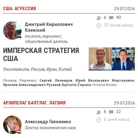
США. АГРЕССИЯ
29.07.2026
6
40
Дмитрий Кириллович
13 часов назад
Кленский
писатель, журналист,
общественный деятель
ИМПЕРСКАЯ СТРАТЕГИЯ
США
Уничтожить Россию, Иран, Китай
Леонид Радченко
Сергей Леонидов
Юрий Васильевич Мартинович
,
,
,
Ярослав Александрович Русаков
Kęstutis Čeponis
Victoria Dorais
,
,
АРХИПЕЛАГ БАЛТЛАГ. ЛАТВИЯ
29.07.2026
6
22
6 дней назад
Александр Гапоненко
Доктор экономических наук