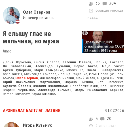
33
304
больше месяца
Олег Озернов
назад
Инженер-писатель
Я слышу глас не
мальчика, но мужа
imho
Дарья Юрьевна
Лилия Орлова
Евгений Иванов
Леонид Соколов
,
,
,
,
Ян Заболотный
Александр Кузьмин
Борис Бахов
Maija Vainst
,
,
,
,
Артём Губерман
Марк Козыренко
Johans Ko
Ольга Шапаровская
,
,
,
,
arvid miezis
Александр Соколов
Леонид Радченко
Илья Нелов (из Тель-
,
,
,
Авива)
Олег Озернов
Yuri Калифорнийский
Юрий Янсон
Андрей Жингель
,
,
,
,
,
Юрий Васильевич Мартинович
Марина Зимина
Rita Dorofeeva
,
,
,
Kęstutis Čeponis
Филипп Филиппович Преображенский
Иван Киплинг
,
,
,
Георгий Чернышов
Александр Гильман
Игорь Николаевич Баринов
,
,
,
Roman Romanovs
Юрий Томашов
,
АРХИПЕЛАГ БАЛТЛАГ. ЛАТВИЯ
31.07.2026
5
20
Игорь Кузьмук
2 дня назад