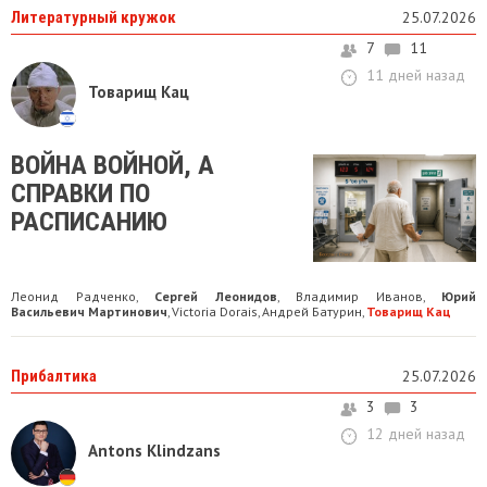
Литературный кружок
25.07.2026
7
11
11 дней назад
Товарищ Кац
ВОЙНА ВОЙНОЙ, А
СПРАВКИ ПО
РАСПИСАНИЮ
Леонид Радченко
Сергей Леонидов
Владимир Иванов
Юрий
,
,
,
Васильевич Мартинович
Victoria Dorais
Андрей Батурин
Товарищ Кац
,
,
,
Прибалтика
25.07.2026
3
3
12 дней назад
Antons Klindzans