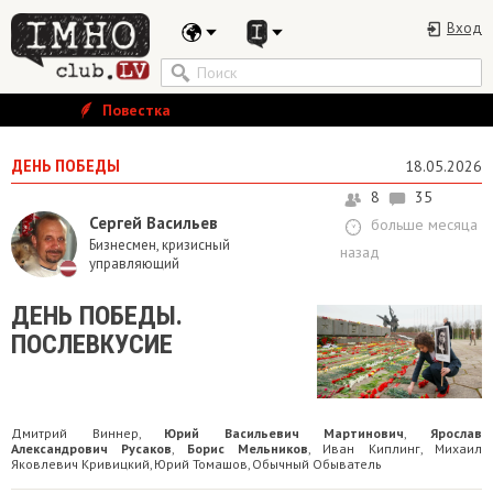
Вход
Повестка
ДЕНЬ ПОБЕДЫ
18.05.2026
8
35
Сергей Васильев
больше месяца
Бизнесмен, кризисный
назад
управляющий
ДЕНЬ ПОБЕДЫ.
ПОСЛЕВКУСИЕ
Дмитрий Виннер
Юрий Васильевич Мартинович
Ярослав
,
,
Александрович Русаков
Борис Мельников
Иван Киплинг
Михаил
,
,
,
Яковлевич Кривицкий
Юрий Томашов
Обычный Обыватель
,
,