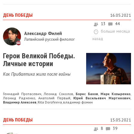
ДЕНЬ ПОБЕДЫ
16.05.2021
13
44
больше месяца
Александр Филей
назад
Латвийский русский филолог
Герои Великой Победы.
Личные истории
Как Прибалтика жила после войны
Геннадий Прoтaсевич
Леонид Соколов
Борис Бахов
Марк Козыренко
,
,
,
,
Леонид Радченко
Анатолий Первый
Юрий Васильевич Мартинович
,
,
,
Владимир Алексеев
Rita Dorofeeva
владимир фомин
,
,
ДЕНЬ ПОБЕДЫ
15.05.2021
8
39