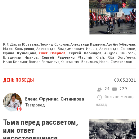
K F
Дарья Юрьевна
Леонид Соколов
Александр Кузьмин
Артём Губерман
,
,
,
,
,
Марк Козыренко
Александр Владимирович Ильин
Александр Соколов
,
,
,
Ирина Кузнецова
Олег Озернов
Сергей Леонидов
Андрей Жингель
,
,
,
,
Владимир Иванов
Сергей Радченко
Vladimir Kirsh
Rita Dorofeeva
,
,
,
,
Иван Киплинг
Roman Romanovs
Константин Васильев
Игорь Самохвалов
,
,
,
ДЕНЬ ПОБЕДЫ
09.05.2021
24
229
больше месяца
Елена Фрумина-Ситникова
назад
Театровед
Тьма перед рассветом,
или ответ
несостоявшимся