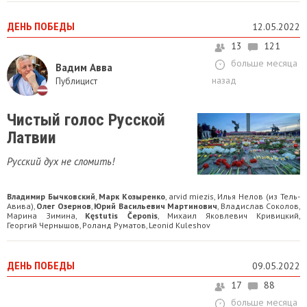
ДЕНЬ ПОБЕДЫ
12.05.2022
13
121
больше месяца
Вадим Авва
назад
Публицист
Чистый голос Русской
Латвии
Русский дух не сломить!
Владимир Бычковский
Марк Козыренко
arvid miezis
Илья Нелов (из Тель-
,
,
,
Авива)
Олег Озернов
Юрий Васильевич Мартинович
Владислав Соколов
,
,
,
,
Марина Зимина
Kęstutis Čeponis
Михаил Яковлевич Кривицкий
,
,
,
Георгий Чернышов
Роланд Руматов
Leonid Kuleshov
,
,
ДЕНЬ ПОБЕДЫ
09.05.2022
17
88
больше месяца