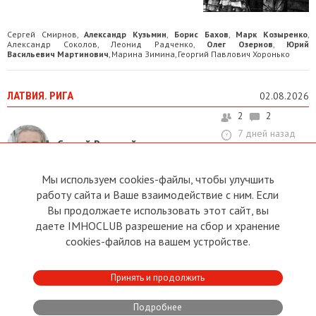
Сергей Смирнов
Александр Кузьмин
Борис Бахов
Марк Козыренко
,
,
,
,
Александр Соколов
Леонид Радченко
Олег Озернов
Юрий
,
,
,
Васильевич Мартинович
Марина Зимина
Георгий Павлович Хоронько
,
,
ЛАТВИЯ. РИГА
02.08.2026
2
2
7 дней назад
Сергей Рижский
Мы используем cookies-файлы, чтобы улучшить
МИСТИЧЕСКИЕ ЛЕГЕНДЫ
работу сайта и Ваше взаимодействие с ним. Если
СТАРОЙ РИГИ
Вы продолжаете использовать этот сайт, вы
даете IMHOCLUB разрешение на сбор и хранение
Кто живёт в водонапорных башнях
cookies-файлов на вашем устройстве.
Леонид Радченко
Роланд Руматов
,
Принять и продолжить
Подробнее