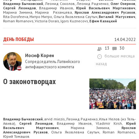
Владимир Бычковский
Леонид Соколов
Леонид Радченко
Олег Озернов
,
,
,
,
Сергей Леонидов
Владимир Иванов
Юрий Васильевич Мартинович
,
,
,
Марина Зимина
Марина Рязанцева
Ярослав Александрович Русаков
,
,
,
Rita Dorofeeva
Митро Митро
Ольга Яковлевна Саутыч
Виталий Матусевич
,
,
,
,
Roman Romanovs
Victoria Dorais
Igors Kuznecovs
Ефим Казацкий
,
,
,
ДЕНЬ ПОБЕДЫ
14.04.2022
13
30
Иосиф Корен
больше месяца
Сопредседатель Латвийского
назад
антифашистского комитета
О законотворцах
Владимир Бычковский
arvid miezis
Леонид Радченко
Илья Нелов (из Тель-
,
,
,
Авива)
Сергей Леонидов
Владимир Иванов
Vladimir Kirsh
Юрий
,
,
,
,
Васильевич Мартинович
Марина Зимина
Ярослав
,
,
Александрович Русаков
Ольга Яковлевна Саутыч
Roman Romanovs
,
,
,
Юрий Томашов