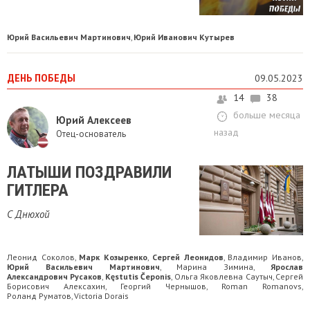
Юрий Васильевич Мартинович
Юрий Иванович Кутырев
,
ДЕНЬ ПОБЕДЫ
09.05.2023
14
38
больше месяца
Юрий Алексеев
назад
Отец-основатель
ЛАТЫШИ ПОЗДРАВИЛИ
ГИТЛЕРА
С Днюхой
Леонид Соколов
Марк Козыренко
Сергей Леонидов
Владимир Иванов
,
,
,
,
Юрий Васильевич Мартинович
Марина Зимина
Ярослав
,
,
Александрович Русаков
Kęstutis Čeponis
Ольга Яковлевна Саутыч
Сергей
,
,
,
Борисович Алексахин
Георгий Чернышов
Roman Romanovs
,
,
,
Роланд Руматов
Victoria Dorais
,