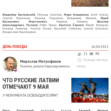
Владимир Бычковский
Леонид Соколов
Марк Козыренко
arvid miezis
,
,
,
,
Сергей Воронков
Леонид Радченко
Владимир Иванов
Юрий
,
,
,
Васильевич Мартинович
Марина Зимина
Ярослав
,
,
Александрович Русаков
Рейн Урвас
Kęstutis Čeponis
Юрий Томашов
,
,
,
,
Роланд Руматов
Victoria Dorais
Василий Семенов
Leonid Kuleshov
,
,
,
,
Владислав Николаевич
ДЕНЬ ПОБЕДЫ
16.04.2022
21
88
больше месяца
Мирослав Митрофанов
назад
Политик, депутат Европарламента
ЧТО РУССКИЕ ЛАТВИИ
ОТМЕЧАЮТ 9 МАЯ
У МОНУМЕНТА ОСВОБОДИТЕЛЯМ?
Петр Погородний
Анатолий Бодров
Евгений Иванов
,
,
,