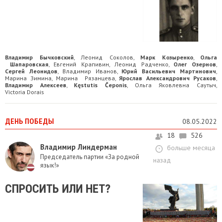
Владимир Бычковский
Леонид Соколов
Марк Козыренко
Ольга
,
,
,
Шапаровская
Евгений Крапивин
Леонид Радченко
Олег Озернов
,
,
,
,
Сергей Леонидов
Владимир Иванов
Юрий Васильевич Мартинович
,
,
,
Марина Зимина
Марина Рязанцева
Ярослав Александрович Русаков
,
,
,
Владимир Алексеев
Kęstutis Čeponis
Ольга Яковлевна Саутыч
,
,
,
Victoria Dorais
ДЕНЬ ПОБЕДЫ
08.05.2022
18
526
Владимир Линдерман
больше месяца
Председатель партии «За родной
назад
язык!»
СПРОСИТЬ ИЛИ НЕТ?