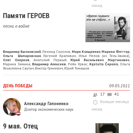
назад
Памяти ГЕРОЕВ
песни о войне
Владимир Бычковский
Леонид Соколов
Марк Козыренко
Марина Феттер
,
,
,
,
Ольга Шапаровская
Евгений Крапивин
Илья Нелов (из Тель-Авива)
,
,
,
Олег Озернов
Анатолий Первый
Юрий Васильевич Мартинович
,
,
,
Марина Зимина
Владимир Алексеев
Рейн Урвас
Kęstutis Čeponis
Ольга
,
,
,
,
Яковлевна Саутыч
Виктор Гриневич
Юрий Томашов
,
,
ДЕНЬ ПОБЕДЫ
09.05.2022
17
41
больше месяца
Александр Гапоненко
назад
Доктор экономических наук
9 мая. Отец