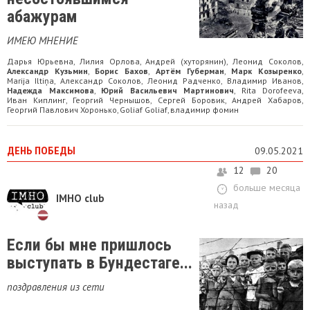
абажурам
ИМЕЮ МНЕНИЕ
Дарья Юрьевна
Лилия Орлова
Андрей (хуторянин)
Леонид Соколов
,
,
,
,
Александр Кузьмин
Борис Бахов
Артём Губерман
Марк Козыренко
,
,
,
,
Marija Iltiņa
Александр Соколов
Леонид Радченко
Владимир Иванов
,
,
,
,
Надежда Максимова
Юрий Васильевич Мартинович
Rita Dorofeeva
,
,
,
Иван Киплинг
Георгий Чернышов
Сергей Боровик
Андрей Хабаров
,
,
,
,
Георгий Павлович Хоронько
Goliaf Goliaf
владимир фомин
,
,
ДЕНЬ ПОБЕДЫ
09.05.2021
12
20
больше месяца
IMHO club
назад
Если бы мне пришлось
выступать в Бундестаге...
поздравления из сети