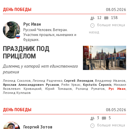
ДЕНЬ ПОБЕДЫ
08.05.2026
12
158
Рус Иван
больше месяца
Русский Человек. Ветеран.
назад
Участник прошлых, нынешних и
будущих.
ПРАЗДНИК ПОД
ПРИЦЕЛОМ
Дилемма, у которой нет единственного
решения
Леонид Соколов
Леонид Радченко
Сергей Леонидов
Владимир Иванов
,
,
,
,
Ярослав Александрович Русаков
Рейн Урвас
Kęstutis Čeponis
Михаил
,
,
,
Яковлевич Кривицкий
Юрий Томашов
Роланд Руматов
Рус Иван
,
,
,
,
Леонид Кулешов
ДЕНЬ ПОБЕДЫ
08.05.2026
3
5
больше месяца
Георгий Зотов