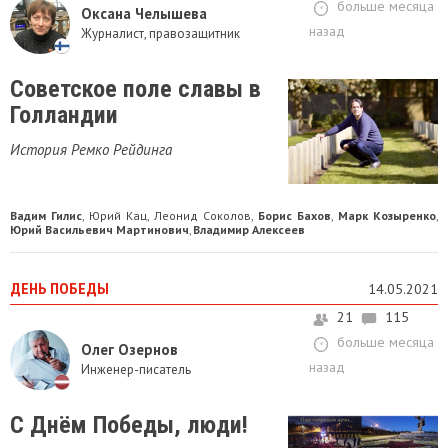
больше месяца
Оксана Челышева
назад
Журналист, правозащитник
Советское поле славы в
Голландии
История Ремко Рейдинга
Вадим Гилис
Юрий Кац
Леонид Соколов
Борис Бахов
Марк Козыренко
,
,
,
,
,
Юрий Васильевич Мартинович
Владимир Алексеев
,
ДЕНЬ ПОБЕДЫ
14.05.2021
21
115
больше месяца
Олег Озернов
назад
Инженер-писатель
С Днём Победы, люди!