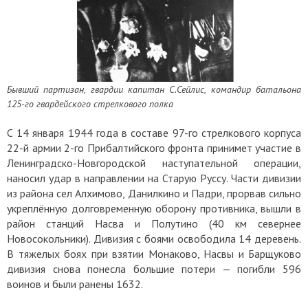
Бывший партизан, гвардии капитан С.Сейлис, командир батальона
125-го гвардейского стрелкового полка
С 14 января 1944 года в составе 97-го стрелкового корпуса
22-й армии 2-го Прибалтийского фронта принимет участие в
Ленинградско-Новгородской наступательной операции,
наносил удар в направлении на Старую Руссу. Части дивизии
из района сел Алхимово, Данилкино и Падри, прорвав сильно
укреплённую долговременную оборону противника, вышли в
район станций Насва и Полутино (40 км севернее
Новосокольники). Дивизия с боями освободила 14 деревень.
В тяжелых боях при взятии Монаково, Насвы и Барщуково
дивизия снова понесла большие потери — погибли 596
воинов и были ранены 1632.