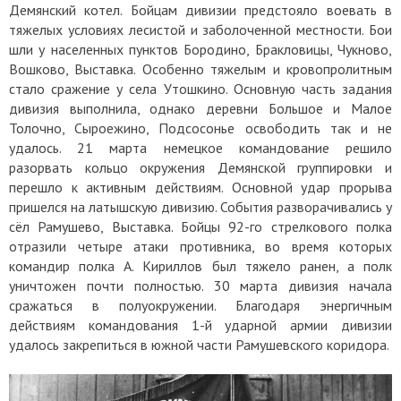
Демянский котел. Бойцам дивизии предстояло воевать в
тяжелых условиях лесистой и заболоченной местности. Бои
шли у населенных пунктов Бородино, Бракловицы, Чукново,
Вошково, Выставка. Особенно тяжелым и кровопролитным
стало сражение у села Утошкино. Основную часть задания
дивизия выполнила, однако деревни Большое и Малое
Толочно, Сыроежино, Подсосонье освободить так и не
удалось. 21 марта немецкое командование решило
разорвать кольцо окружения Демянской группировки и
перешло к активным действиям. Основной удар прорыва
пришелся на латышскую дивизию. События разворачивались у
сёл Рамушево, Выставка. Бойцы 92-го стрелкового полка
отразили четыре атаки противника, во время которых
командир полка А. Кириллов был тяжело ранен, а полк
уничтожен почти полностью. 30 марта дивизия начала
сражаться в полуокружении. Благодаря энергичным
действиям командования 1-й ударной армии дивизии
удалось закрепиться в южной части Рамушевского коридора.