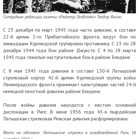
Сотрудник редакции газеты «Padomju Strēlnieks» Теодор Янсон
С 23 декабря по март 1945 года части дивизии, в составе
22-й армии 2-го Прибалтийского фронта, ведут бои по
ликвидации Курляндской групировки противника. С 23 по 28
декабря 1944 года бои районе Джуксте. С 4 по 28 марта
1945 года тяжелые наступательные бои в районе Блидене.
С 8 мая 1945 года дивизия в составе 130-й Латышский
стрелковый корпус 42-й армии Курляндской группы войск
Ленинградского фронта принимает капитуляцию частей 24-й
немецкой пехотной дивизии районе Блидене.
После войны дивизия находится с местом основной
дислокации в Риге. В июне 1956 года 43-я гвардейская
Латышская стрелковая Рижская дивизия расформирована.
Фото на обложке:
Латышские стрелки в освобождённой Риге, 16