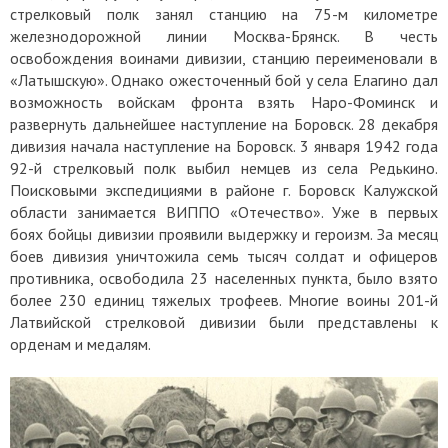
стрелковый полк занял станцию на 75-м километре
железнодорожной линии Москва-Брянск. В честь
освобождения воинами дивизии, станцию переименовали в
«Латышскую». Однако ожесточенный бой у села Елагино дал
возможность войскам фронта взять Наро-Фоминск и
развернуть дальнейшее наступление на Боровск. 28 декабря
дивизия начала наступление на Боровск. 3 января 1942 года
92-й стрелковый полк выбил немцев из села Редькино.
Поисковыми экспедициями в районе г. Боровск Калужской
области занимается ВИППО «Отечество». Уже в первых
боях бойцы дивизии проявили выдержку и героизм. За месяц
боев дивизия уничтожила семь тысяч солдат и офицеров
противника, освободила 23 населенных пункта, было взято
более 230 единиц тяжелых трофеев. Многие воины 201-й
Латвийской стрелковой дивизии были представлены к
орденам и медалям.