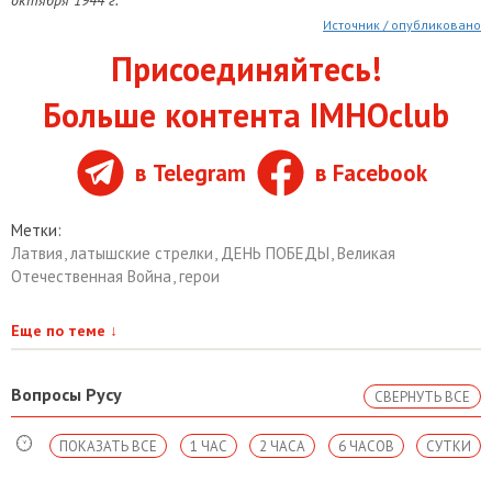
октября 1944 г.
Источник / опубликовано
Присоединяйтесь!
Больше контента IMHOclub
в Telegram
в Facebook
Метки:
Латвия
,
латышские стрелки
,
ДЕНЬ ПОБЕДЫ
,
Великая
Отечественная Война
,
герои
Еще по теме
↓
Вопросы Русу
СВЕРНУТЬ ВСЕ
ПОКАЗАТЬ ВСЕ
1 ЧАС
2 ЧАСА
6 ЧАСОВ
СУТКИ