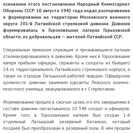
основании этого постановления Народный Комиссариат
Обороны СССР 10 августа 1941 года издал распоряжение
о формировании на территории Московского военного
округа 201-й Латвийской стрелковой дивизии. Дивизия
формировалась в Гороховецких лагерях Горьковской
области, из добровольцев — жителей Латвийской ССР.
Специальным приказом служащие и призывающиеся латыши
откомандировывались в дивизию. Кроме них в Гороховецкие
лагеря прибыли офицеры, сержанты и солдаты из бывшего
24-го территориального Латвийского стрелкового корпуса, а
также из отрядов Латышской рабочей гвардии. Офицерские
должности дивизии занимали курсанты Рижского военно-
пехотного училища, эвакуированного в г. Стерлитамак.
Формирование прошло в сжатые сроки, и к его завершению в
составе дивизии насчитывалось 10 348 солдат и офицеров.
Кроме того, в Гороховецких лагерях был создан 1-й
отдельный Латышский резервный батальон, который
позднее был преобразован в резервный полк. В нём прошли