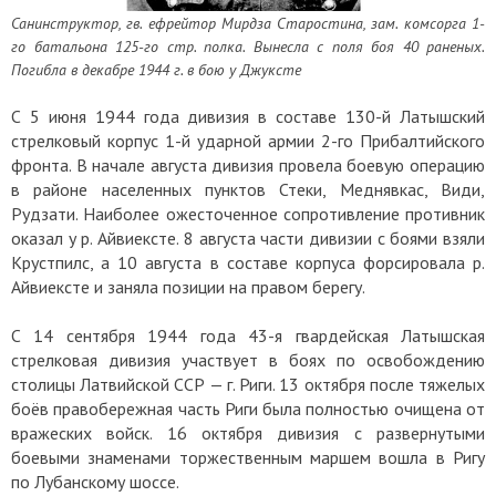
Санинструктор, гв. ефрейтор Мирдза Старостина, зам. комсорга 1-
го батальона 125-го стр. полка. Вынесла с поля боя 40 раненых.
Погибла в декабре 1944 г. в бою у Джуксте
С 5 июня 1944 года дивизия в составе 130-й Латышский
стрелковый корпус 1-й ударной армии 2-го Прибалтийского
фронта. В начале августа дивизия провела боевую операцию
в районе населенных пунктов Стеки, Меднявкас, Види,
Рудзати. Наиболее ожесточенное сопротивление противник
оказал у р. Айвиексте. 8 августа части дивизии с боями взяли
Крустпилс, а 10 августа в составе корпуса форсировала р.
Айвиексте и заняла позиции на правом берегу.
С 14 сентября 1944 года 43-я гвардейская Латышская
стрелковая дивизия участвует в боях по освобождению
столицы Латвийской ССР — г. Риги. 13 октября после тяжелых
боёв правобережная часть Риги была полностью очищена от
вражеских войск. 16 октября дивизия с развернутыми
боевыми знаменами торжественным маршем вошла в Ригу
по Лубанскому шоссе.