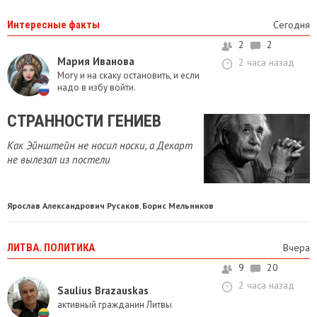
Интересные факты
Сегодня
2
2
Мария Иванова
2 часа назад
Могу и на скаку остановить, и если
надо в избу войти.
СТРАННОСТИ ГЕНИЕВ
Как Эйнштейн не носил носки, а Декарт
не вылезал из постели
Ярослав Александрович Русаков
Борис Мельников
,
ЛИТВА. ПОЛИТИКА
Вчера
9
20
2 часа назад
Saulius Brazauskas
активный гражданин Литвы