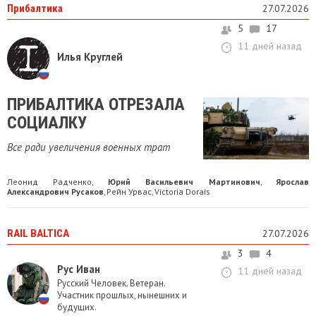
Прибалтика
27.07.2026
5
17
11 дней назад
Илья Круглей
ПРИБАЛТИКА ОТРЕЗАЛА
СОЦИАЛКУ
Все ради увеличения военных трат
Леонид Радченко
Юрий Васильевич Мартинович
Ярослав
,
,
Александрович Русаков
Рейн Урвас
Victoria Dorais
,
,
RAIL BALTICA
27.07.2026
3
4
Рус Иван
11 дней назад
Русский Человек. Ветеран.
Участник прошлых, нынешних и
будущих.