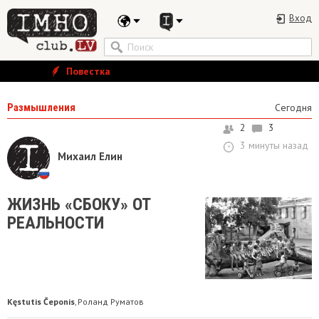
Вход
Повестка
Размышления
Сегодня
2
3
3 минуты назад
Михаил Елин
ЖИЗНЬ «СБОКУ» ОТ
РЕАЛЬНОСТИ
Kęstutis Čeponis
Роланд Руматов
,