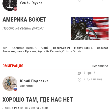
Семён Глухов
АМЕРИКА ВОЮЕТ
Просто не своими руками
Yuri Калифорнийский
Юрий Васильевич Мартинович
Ярослав
,
,
Александрович Русаков
Kęstutis Čeponis
Victoria Dorais
,
,
ЭМИГРАЦИЯ
Позавчера
2
2
2 дня назад
Юрий Подоляка
Аналитик
ХОРОШО ТАМ, ГДЕ НАС НЕТ
Леонид Радченко
Victoria Dorais
,