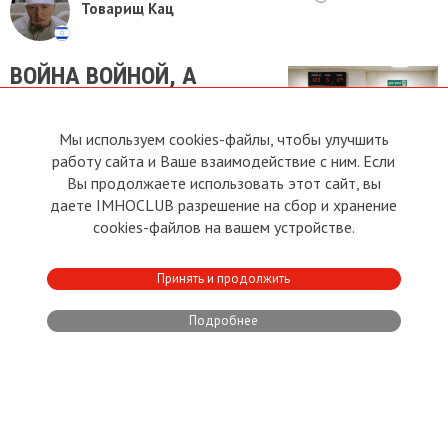
Товарищ Кац
ВОЙНА ВОЙНОЙ, А
СПРАВКИ ПО
РАСПИСАНИЮ
Мы используем cookies-файлы, чтобы улучшить
работу сайта и Ваше взаимодействие с ним. Если
Вы продолжаете использовать этот сайт, вы
Леонид Радченко
Сергей Леонидов
Владимир Иванов
Юрий
,
,
,
даете IMHOCLUB разрешение на сбор и хранение
Васильевич Мартинович
Victoria Dorais
Андрей Батурин
Товарищ Кац
,
,
,
cookies-файлов на вашем устройстве.
Прибалтика
25.07.2026
Принять и продолжить
3
3
Подробнее
13 дней назад
Antons Klindzans
НАШИ ПРЕДКИ НИЧЕГО НЕ
УМЕЛИ