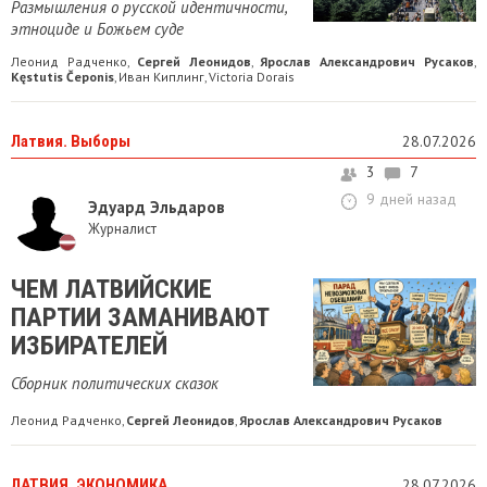
Размышления о русской идентичности,
этноциде и Божьем суде
Леонид Радченко
Сергей Леонидов
Ярослав Александрович Русаков
,
,
,
Kęstutis Čeponis
Иван Киплинг
Victoria Dorais
,
,
Латвия. Выборы
28.07.2026
3
7
9 дней назад
Эдуард Эльдаров
Журналист
ЧЕМ ЛАТВИЙСКИЕ
ПАРТИИ ЗАМАНИВАЮТ
ИЗБИРАТЕЛЕЙ
Сборник политических сказок
Леонид Радченко
Сергей Леонидов
Ярослав Александрович Русаков
,
,
ЛАТВИЯ. ЭКОНОМИКА
28.07.2026