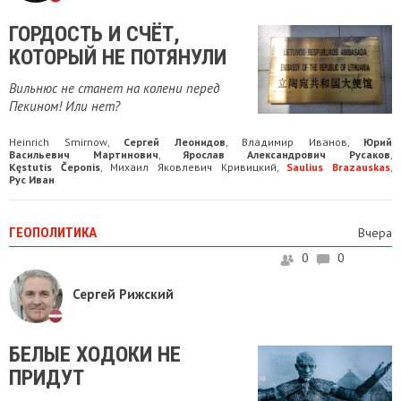
ГОРДОСТЬ И СЧЁТ,
КОТОРЫЙ НЕ ПОТЯНУЛИ
Вильнюс не станет на колени перед
Пекином! Или нет?
Heinrich Smirnow
Сергей Леонидов
Владимир Иванов
Юрий
,
,
,
Васильевич Мартинович
Ярослав Александрович Русаков
,
,
Kęstutis Čeponis
Михаил Яковлевич Кривицкий
Saulius Brazauskas
,
,
,
Рус Иван
ГЕОПОЛИТИКА
Вчера
0
0
Сергей Рижский
БЕЛЫЕ ХОДОКИ НЕ
ПРИДУТ