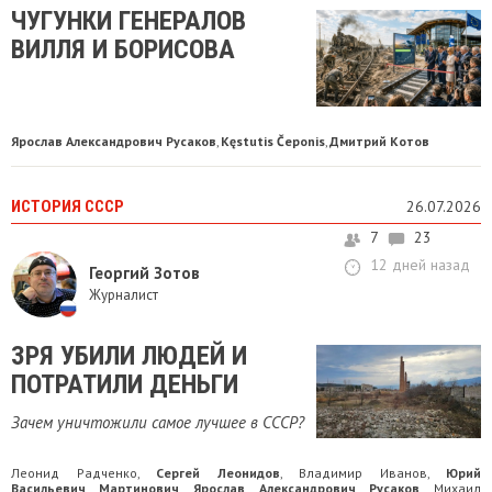
ЧУГУНКИ ГЕНЕРАЛОВ
ВИЛЛЯ И БОРИСОВА
Ярослав Александрович Русаков
Kęstutis Čeponis
Дмитрий Котов
,
,
ИСТОРИЯ СССР
26.07.2026
7
23
12 дней назад
Георгий Зотов
Журналист
ЗРЯ УБИЛИ ЛЮДЕЙ И
ПОТРАТИЛИ ДЕНЬГИ
Зачем уничтожили самое лучшее в СССР?
Леонид Радченко
Сергей Леонидов
Владимир Иванов
Юрий
,
,
,
Васильевич Мартинович
Ярослав Александрович Русаков
Михаил
,
,