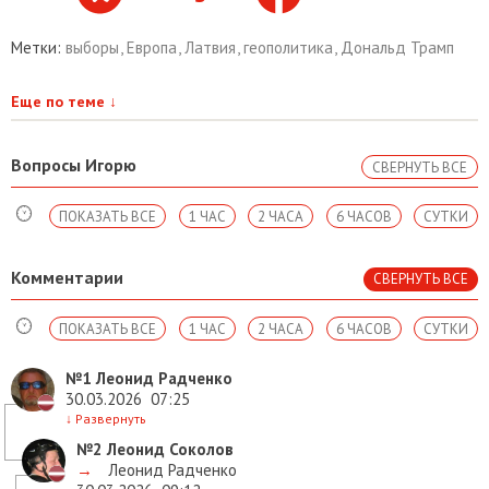
Метки:
выборы
,
Европа
,
Латвия
,
геополитика
,
Дональд Трамп
Еще по теме
↓
Вопросы Игорю
СВЕРНУТЬ ВСЕ
ПОКАЗАТЬ ВСЕ
1 ЧАС
2 ЧАСА
6 ЧАСОВ
СУТКИ
Комментарии
СВЕРНУТЬ ВСЕ
ПОКАЗАТЬ ВСЕ
1 ЧАС
2 ЧАСА
6 ЧАСОВ
СУТКИ
№1
Леонид Радченко
30.03.2026
07:25
↓
Развернуть
№2
Леонид Соколов
→
Леонид Радченко