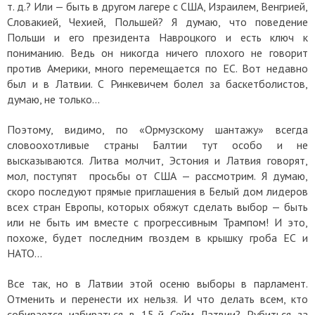
т. д.? Или — быть в другом лагере с США, Израилем, Венгрией,
Словакией, Чехией, Польшей? Я думаю, что поведение
Польши и его президента Навроцкого и есть ключ к
пониманию. Ведь он никогда ничего плохого не говорит
против Америки, много перемещается по ЕС. Вот недавно
был и в Латвии. С Ринкевичем болел за баскетболистов,
думаю, не только…
Поэтому, видимо, по «Ормузскому шантажу» всегда
словоохотливые страны Балтии тут особо и не
высказываются. Литва молчит, Эстония и Латвия говорят,
мол, поступят просьбы от США — рассмотрим. Я думаю,
скоро последуют прямые приглашения в Белый дом лидеров
всех стран Европы, которых обяжут сделать выбор — быть
или не быть им вместе с прогрессивным Трампом! И это,
похоже, будет последним гвоздем в крышку гроба ЕС и
НАТО…
Все так, но в Латвии этой осеню выборы в парламент.
Отменить и перенести их нельзя. И что делать всем, кто
собирается избираться в 15-й Сейм Латвии?
Рубиться за