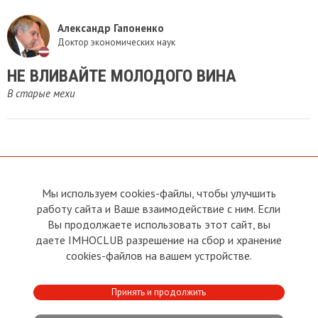
Александр Гапоненко
Доктор экономических наук
​НЕ ВЛИВАЙТЕ МОЛОДОГО ВИНА
В старые мехи
Мы используем cookies-файлы, чтобы улучшить
О сайте
Прямая связь с
Председателем
работу сайта и Ваше взаимодействие с ним. Если
Устав
Вы продолжаете использовать этот сайт, вы
Прямая связь c членами клуба
Условия пользования
даете IMHOCLUB разрешение на сбор и хранение
Реклама
Политика конфиденциальности
cookies-файлов на вашем устройстве.
Контакты
Copyright © 2011 - 2026 Imho
Принять и продолжить
Club