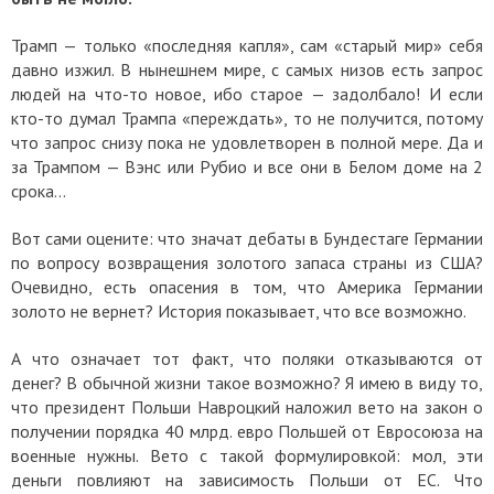
Трамп — только «последняя капля», сам «старый мир» себя
давно изжил. В нынешнем мире, с самых низов есть запрос
людей на что-то новое, ибо старое — задолбало! И если
кто-то думал Трампа «переждать», то не получится, потому
что запрос снизу пока не удовлетворен в полной мере. Да и
за Трампом — Вэнс или Рубио и все они в Белом доме на 2
срока…
Вот сами оцените: что значат дебаты в Бундестаге Германии
по вопросу возвращения золотого запаса страны из США?
Очевидно, есть опасения в том, что Америка Германии
золото не вернет? История показывает, что все возможно.
А что означает тот факт, что поляки отказываются от
денег? В обычной жизни такое возможно? Я имею в виду то,
что президент Польши Навроцкий наложил вето на закон о
получении порядка 40 млрд. евро Польшей от Евросоюза на
военные нужны. Вето с такой формулировкой: мол, эти
деньги повлияют на зависимость Польши от ЕС. Что