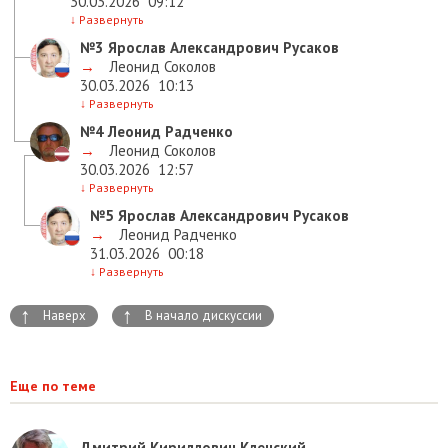
30.03.2026
09:12
↓
Развернуть
№3
Ярослав Александрович Русаков
→
Леонид Соколов
30.03.2026
10:13
↓
Развернуть
№4
Леонид Радченко
→
Леонид Соколов
30.03.2026
12:57
↓
Развернуть
№5
Ярослав Александрович Русаков
→
Леонид Радченко
31.03.2026
00:18
↓
Развернуть
↑
↑
Наверх
В начало дискуссии
Еще по теме
Дмитрий Кириллович Кленский