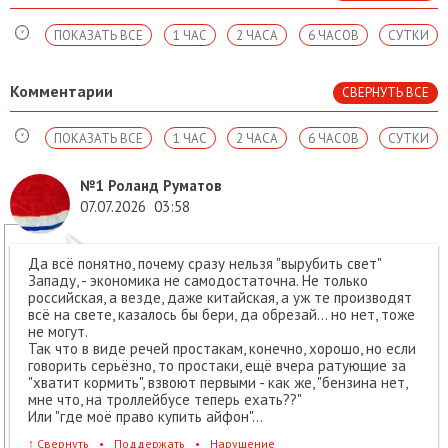
ПОКАЗАТЬ ВСЕ
1 ЧАС
2 ЧАСА
6 ЧАСОВ
СУТКИ
Комментарии
СВЕРНУТЬ ВСЕ
ПОКАЗАТЬ ВСЕ
1 ЧАС
2 ЧАСА
6 ЧАСОВ
СУТКИ
№1
Роланд Руматов
07.07.2026
03:58
Да всё понятно, почему сразу нельзя "вырубить свет"
Западу, - экономика не самодостаточна. Не только
российская, а везде, даже китайская, а уж те производят
всё на свете, казалось бы бери, да обрезай... но нет, тоже
не могут.
Так что в виде речей простакам, конечно, хорошо, но если
говорить серьёзно, то простаки, ещё вчера ратующие за
"хватит кормить", взвоют первыми - как же, "бензина нет,
мне что, на троллейбусе теперь ехать??"
Или "где моё право купить айфон"...
↑
Свернуть
•
Поддержать
•
Нарушение