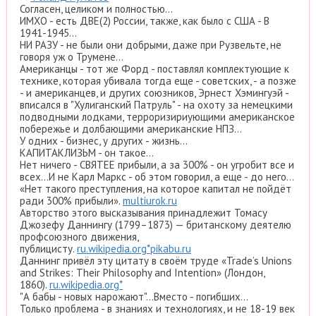
Согласен, целиком и полностью...
ИМХО - есть ДВЕ(2) России, также, как было с США - В
1941-1945...
НИ РАЗУ - не были они добрыми, даже при Рузвельте, не
говоря уж о Трумене...
Американцы - тот же Форд - поставлял комплектующие к
технике, которая убивала тогда еще - советских, - а позже
- и американцев, и других союзников, Эрнест Хэмингуэй -
вписался в "Хулиганский Патруль" - на охоту за немецкими
подводными лодками, терроризириующими американское
побережье и долбающими американские НПЗ...
У одних - бизнес, у других - жизнь...
КАПИТАКЛИЗЬМ - он такое...
Нет ничего - СВЯТЕЕ прибыли, а за 300% - он угробит все и
всех...И не Карл Маркс - об этом говорил, а еще - до него...
«Нет такого преступления, на которое капитал не пойдёт
ради 300% прибыли».
multiurok.ru
Авторство этого высказывания принадлежит Томасу
Джозефу Даннингу (1799–1873) — британскому деятелю
профсоюзного движения,
публицисту.
ru.wikipedia.org*
pikabu.ru
Даннинг привёл эту цитату в своём труде «Trade’s Unions
and Strikes: Their Philosophy and Intention» (Лондон,
1860).
ru.wikipedia.org*
"А бабы - новых нарожают"...Вместо - погибших...
Только проблема - в знаниях и технологиях, и не 18-19 век