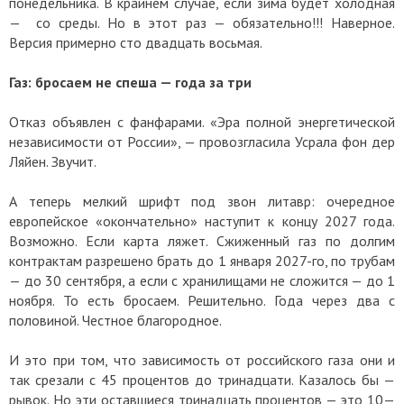
понедельника. В крайнем случае, если зима будет холодная
— со среды. Но в этот раз — обязательно!!! Наверное.
Версия примерно сто двадцать восьмая.
Газ: бросаем не спеша — года за три
Отказ объявлен с фанфарами. «Эра полной энергетической
независимости от России», — провозгласила Усрала фон дер
Ляйен. Звучит.
А теперь мелкий шрифт под звон литавр: очередное
европейское «окончательно» наступит к концу 2027 года.
Возможно. Если карта ляжет. Сжиженный газ по долгим
контрактам разрешено брать до 1 января 2027-го, по трубам
— до 30 сентября, а если с хранилищами не сложится — до 1
ноября. То есть бросаем. Решительно. Года через два с
половиной. Честное благородное.
И это при том, что зависимость от российского газа они и
так срезали с 45 процентов до тринадцати. Казалось бы —
рывок. Но эти оставшиеся тринадцать процентов — это 10—