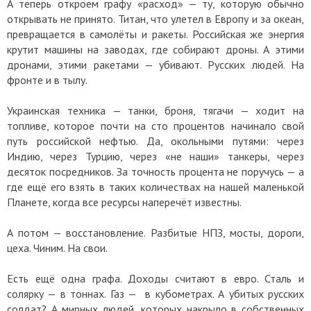
А теперь откроем графу «расход» — ту, которую обычно
открывать не принято. Титан, что улетел в Европу и за океан,
превращается в самолёты и ракеты. Российская же энергия
крутит машины на заводах, где собирают дроны. А этими
дронами, этими ракетами — убивают. Русских людей. На
фронте и в тылу.
Украинская техника — танки, броня, тягачи — ходит на
топливе, которое почти на сто процентов начинало свой
путь российской нефтью. Да, окольными путями: через
Индию, через Турцию, через «не наши» танкеры, через
десяток посредников. За точность процента не поручусь — а
где ещё его взять в таких количествах на нашей маленькой
Планете, когда все ресурсы наперечёт известны.
А потом — восстановление. Разбитые НПЗ, мосты, дороги,
цеха. Чиним. На свои.
Есть ещё одна графа. Доходы считают в евро. Сталь и
солярку — в тоннах. Газ — в кубометрах. А убитых русских
солдат? А мирных людей, которых накрыло в собственных