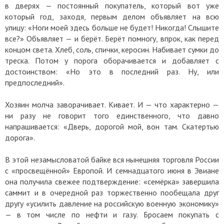
в дверях — постоянный покупатель, который вот уже
который год, заходя, первым делом объявляет на всю
улицу: «Ноги моей здесь больше не будет! Никогда! Слышите
все?» Объявляет — и берёт. Берёт помногу, впрок, как перед
концом света. Хлеб, соль, спички, керосин. Набивает сумки до
треска. Потом у порога оборачивается и добавляет с
достоинством: «Но это в последний раз. Ну, или
предпоследний».
Хозяин молча заворачивает. Кивает. И — что характерно —
ни разу не говорит того единственного, что давно
напрашивается: «Дверь, дорогой мой, вон там. Скатертью
дорога».
В этой незамысловатой байке вся нынешняя торговля России
с «просвещённой» Европой. И семнадцатого июня в Эвиане
она получила свежее подтверждение: «семёрка» завершила
саммит и в очередной раз торжественно пообещала друг
другу «усилить давление на российскую военную экономику»
— в том числе по нефти и газу. Бросаем покупать с