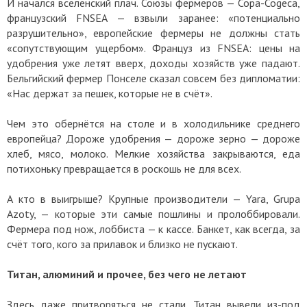
И начался вселенский плач. Союзы фермеров — Copa-Cogeca,
французский FNSEA — взвыли заранее: «потенциально
разрушительно», европейские фермеры не должны стать
«сопутствующим ущербом». Француз из FNSEA: цены на
удобрения уже летят вверх, доходы хозяйств уже падают.
Бельгийский фермер Понселе сказал совсем без дипломатии:
«Нас держат за пешек, которые не в счёт».
Чем это обернётся на столе и в холодильнике среднего
европейца? Дороже удобрения — дороже зерно — дороже
хлеб, мясо, молоко. Мелкие хозяйства закрываются, еда
потихоньку превращается в роскошь не для всех.
А кто в выигрыше? Крупные производители — Yara, Grupa
Azoty, — которые эти самые пошлины и пролоббировали.
Фермера под нож, лоббиста — к кассе. Банкет, как всегда, за
счёт того, кого за прилавок и близко не пускают.
Титан, алюминий и прочее, без чего не летают
Здесь даже притворяться не стали. Титан вывели из-под