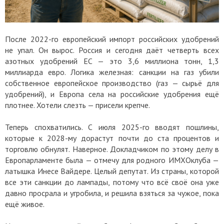
После 2022-го европейский импорт российских удобрений
не упал. Он вырос. Россия и сегодня даёт четверть всех
азотных удобрений ЕС — это 3,6 миллиона тонн, 1,3
миллиарда евро. Логика железная: санкции на газ убили
собственное европейское производство (газ — сырьё для
удобрений), и Европа села на российские удобрения ещё
плотнее. Хотели слезть — присели крепче.
Теперь спохватились. С июля 2025-го вводят пошлины,
которые к 2028-му дорастут почти до ста процентов и
торговлю обнулят. Наверное. Докладчиком по этому делу в
Европарламенте была — отмечу для родного ИМХОклуба —
латышка Инесе Вайдере. Целый депутат. Из страны, которой
все эти санкции до лампады, потому что всё своё она уже
давно просрала и угробила, и решила взяться за чужое, пока
ещё живое.