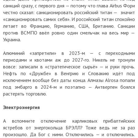
санкций сразу, с первого дня — потому что глава Airbus Фори
честно сказал: санкционировать российский титан — значит
«санкционировать самих себя». И российский титан спокойно
летает во Францию, Германию, США, Британию. Санкции
против ВСМПО ввёл ровно один смельчак на весь мир —
Украина.
Алюминий «запретили» в 2023-м — с переходными
периодами и квотами аж до 2027-го. Никель не тронули
вовсе: записали в «стратегическое сырьё» — и руки прочь.
Нефть по «Дружбе» в Венгрию и Словакию идёт под
исключением вообще без даты конца. Алмазы Alrosa попали
под эмбарго в 2024-м и поэтапно — Антверпен боялся
растерять торговлю.
Электроэнергия
А вспомните отключение карликовых прибалтийских
ястребов от энергокольца БРЭЛЛ? Тоже ведь не за раз
произошло. Да Бог с ними. Отключились — и отключились.