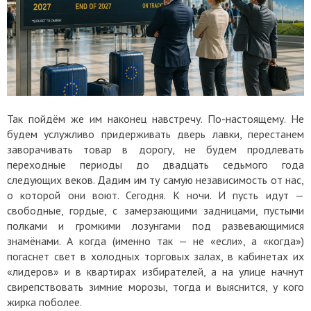
Так пойдём же им наконец навстречу. По-настоящему. Не
будем услужливо придерживать дверь лавки, перестанем
заворачивать товар в дорогу, не будем продлевать
переходные периоды до двадцать седьмого года
следующих веков. Дадим им ту самую независимость от нас,
о которой они воют. Сегодня. К ночи. И пусть идут —
свободные, гордые, с замерзающими задницами, пустыми
полками и громкими лозунгами под развевающимися
знамёнами. А когда (именно так — не «если», а «когда»)
погаснет свет в холодных торговых залах, в кабинетах их
«лидеров» и в квартирах избирателей, а на улице начнут
свирепствовать зимние морозы, тогда и выяснится, у кого
жирка поболее.