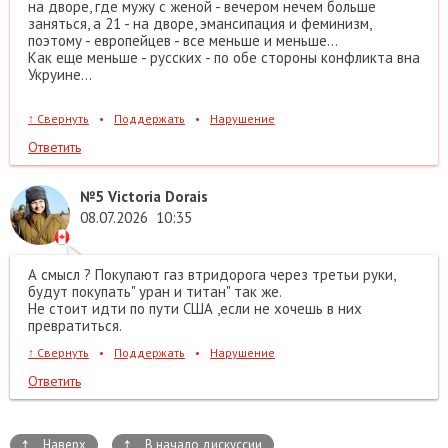
на дворе, где мужу с женой - вечером нечем больше
заняться, а 21 - на дворе, эмансипация и феминизм,
поэтому - европейцев - все меньше и меньше...
Как еще меньше - русских - по обе стороны конфликта вна
Укруине...
↑
Свернуть
•
Поддержать
•
Нарушение
Ответить
№5
Victoria Dorais
08.07.2026
10:35
А смысл ? Покупают газ втридорога через третьи руки,
будут покупать" уран и титан" так же.
Не стоит идти по пути США ,если не хочешь в них
превратиться.
↑
Свернуть
•
Поддержать
•
Нарушение
Ответить
↑
↑
Наверх
В начало дискуссии