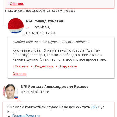
Ответить
Поддержали:
Ярослав Александрович Русаков
№4
Роланд Руматов
→
Рус Иван
,
07.07.2026
17:20
каждом конкретном случае надо всё считать
.
Ключевые слова... Я не из тех, кто говорит "да там
[наверху] все воры, только о себе, да о пармезане и
хамоне думают", так что полагаю, что всё просчитано.
↑
Свернуть
•
Поддержать
•
Нарушение
Ответить
№3
Ярослав Александрович Русаков
07.07.2026
13:03
В каждом конкретном случае надо всё считать.
№2
Рус
Иван
→
Роланд Руматов