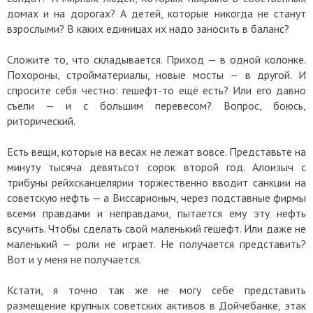
домах и на дорогах? А детей, которые никогда не станут
взрослыми? В каких единицах их надо заносить в баланс?
Сложите то, что складывается. Приход — в одной колонке.
Похороны, стройматериалы, новые мосты — в другой. И
спросите себя честно: гешефт-то ещё есть? Или его давно
съели — и с большим перевесом? Вопрос, боюсь,
риторический.
Есть вещи, которые на весах не лежат вовсе. Представьте на
минуту тысяча девятьсот сорок второй год. Алоизыч с
трибуны рейхсканцелярии торжественно вводит санкции на
советскую нефть — а Виссарионыч, через подставные фирмы
всеми правдами и неправдами, пытается ему эту нефть
всучить. Чтобы сделать свой маленький гешефт. Или даже не
маленький — роли не играет. Не получается представить?
Вот и у меня не получается.
Кстати, я точно так же не могу себе представить
размещение крупных советских активов в Дойчебанке, этак