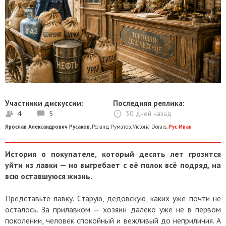
Участники дискуссии:
Последняя реплика:
4
5
30 дней назад
Ярослав Александрович Русаков
,
Роланд Руматов
,
Victoria Dorais
,
Рус Иван
История о покупателе, который десять лет грозится
уйти из лавки — но выгребает с её полок всё подряд, на
всю оставшуюся жизнь.
Представьте лавку. Старую, дедовскую, каких уже почти не
осталось. За прилавком — хозяин далеко уже не в первом
поколении, человек спокойный и вежливый до неприличия. А