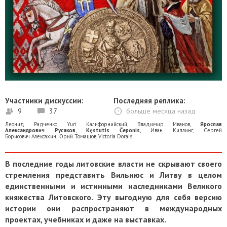
Участники дискуссии:
Последняя реплика:
9
37
больше месяца назад
Леонид Радченко
,
Yuri Калифорнийский
,
Владимир Иванов
,
Ярослав
Александрович Русаков
,
Kęstutis Čeponis
,
Иван Киплинг
,
Сергей
Борисович Алексахин
,
Юрий Томашов
,
Victoria Dorais
В последние годы литовские власти не скрывают своего
стремления представить Вильнюс и Литву в целом
единственными и истинными наследниками Великого
княжества Литовского. Эту выгодную для себя версию
истории они распространяют в международных
проектах, учебниках и даже на выставках.