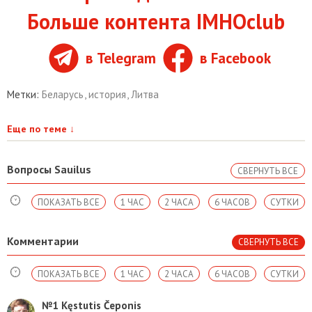
Больше контента IMHOclub
в Telegram
в Facebook
Метки:
Беларусь
,
история
,
Литва
Еще по теме
↓
Вопросы Sauilus
СВЕРНУТЬ ВСЕ
ПОКАЗАТЬ ВСЕ
1 ЧАС
2 ЧАСА
6 ЧАСОВ
СУТКИ
Комментарии
СВЕРНУТЬ ВСЕ
ПОКАЗАТЬ ВСЕ
1 ЧАС
2 ЧАСА
6 ЧАСОВ
СУТКИ
№1
Kęstutis Čeponis