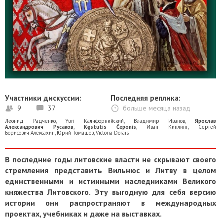
Участники дискуссии:
Последняя реплика:
9
37
больше месяца назад
Леонид Радченко
,
Yuri Калифорнийский
,
Владимир Иванов
,
Ярослав
Александрович Русаков
,
Kęstutis Čeponis
,
Иван Киплинг
,
Сергей
Борисович Алексахин
,
Юрий Томашов
,
Victoria Dorais
В последние годы литовские власти не скрывают своего
стремления представить Вильнюс и Литву в целом
единственными и истинными наследниками Великого
княжества Литовского. Эту выгодную для себя версию
истории они распространяют в международных
проектах, учебниках и даже на выставках.