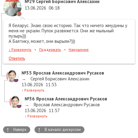
№29
Сергей Борисович Алексахин
13.06.2026
06:18
Я беларус. Знаю свою историю. Так что ничего жмудины у
меня не украли. Пупок развяжется. Они же мыльный
пузырь)))
А Балтику, может, они вырыли?)))
↓
Развернуть
•
Поддержать
•
Нарушение
Ответить
№35
Ярослав Александрович Русаков
→
Сергей Борисович Алексахин
13.06.2026
11:53
↓
Развернуть
№36
Ярослав Александрович Русаков
→
Ярослав Александрович Русаков
13.06.2026
11:57
↓
Развернуть
↑
↑
Наверх
В начало дискуссии