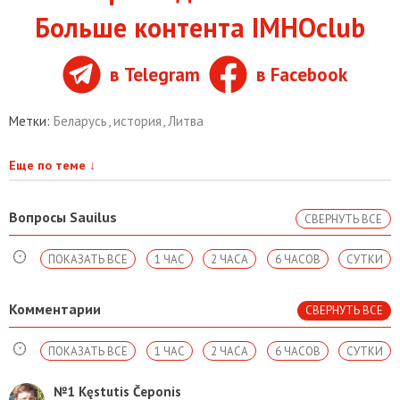
Больше контента IMHOclub
в Telegram
в Facebook
Метки:
Беларусь
,
история
,
Литва
Еще по теме
↓
Вопросы Sauilus
СВЕРНУТЬ ВСЕ
ПОКАЗАТЬ ВСЕ
1 ЧАС
2 ЧАСА
6 ЧАСОВ
СУТКИ
Комментарии
СВЕРНУТЬ ВСЕ
ПОКАЗАТЬ ВСЕ
1 ЧАС
2 ЧАСА
6 ЧАСОВ
СУТКИ
№1
Kęstutis Čeponis