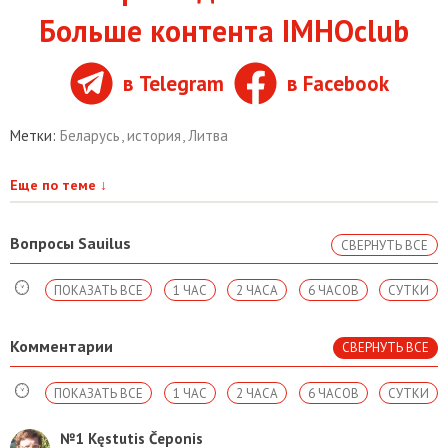
Больше контента IMHOclub
в Telegram
в Facebook
Метки:
Беларусь
,
история
,
Литва
Еще по теме
↓
Вопросы Sauilus
СВЕРНУТЬ ВСЕ
ПОКАЗАТЬ ВСЕ
1 ЧАС
2 ЧАСА
6 ЧАСОВ
СУТКИ
Комментарии
СВЕРНУТЬ ВСЕ
ПОКАЗАТЬ ВСЕ
1 ЧАС
2 ЧАСА
6 ЧАСОВ
СУТКИ
№1
Kęstutis Čeponis