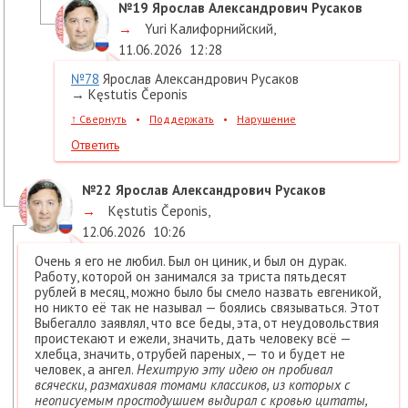
№19
Ярослав Александрович Русаков
→
Yuri Калифорнийский
,
11.06.2026
12:28
№78
Ярослав Александрович Русаков
→ Kęstutis Čeponis
↑
Свернуть
•
Поддержать
•
Нарушение
Ответить
№22
Ярослав Александрович Русаков
→
Kęstutis Čeponis
,
12.06.2026
10:26
Очень я его не любил. Был он циник, и был он дурак.
Работу, которой он занимался за триста пятьдесят
рублей в месяц, можно было бы смело назвать евгеникой,
но никто её так не называл — боялись связываться. Этот
Выбегалло заявлял, что все беды, эта, от неудовольствия
проистекают и ежели, значить, дать человеку всё —
хлебца, значить, отрубей пареных, — то и будет не
человек, а ангел.
Нехитрую эту идею он пробивал
всячески, размахивая томами классиков, из которых с
неописуемым простодушием выдирал с кровью цитаты,