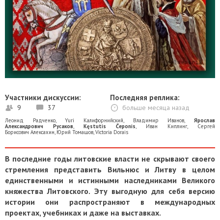
Участники дискуссии:
Последняя реплика:
9
37
больше месяца назад
Леонид Радченко
,
Yuri Калифорнийский
,
Владимир Иванов
,
Ярослав
Александрович Русаков
,
Kęstutis Čeponis
,
Иван Киплинг
,
Сергей
Борисович Алексахин
,
Юрий Томашов
,
Victoria Dorais
В последние годы литовские власти не скрывают своего
стремления представить Вильнюс и Литву в целом
единственными и истинными наследниками Великого
княжества Литовского. Эту выгодную для себя версию
истории они распространяют в международных
проектах, учебниках и даже на выставках.