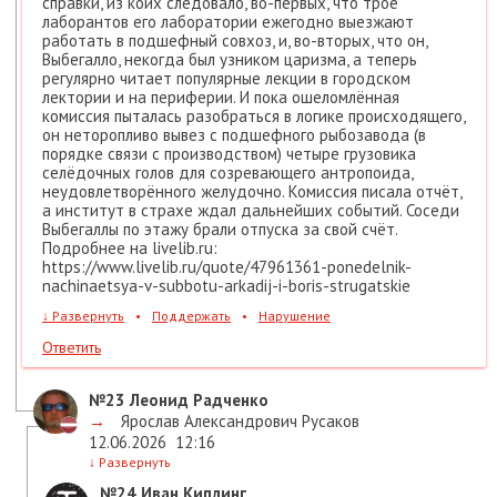
справки, из коих следовало, во-первых, что трое
лаборантов его лаборатории ежегодно выезжают
работать в подшефный совхоз, и, во-вторых, что он,
Выбегалло, некогда был узником царизма, а теперь
регулярно читает популярные лекции в городском
лектории и на периферии. И пока ошеломлённая
комиссия пыталась разобраться в логике происходящего,
он неторопливо вывез с подшефного рыбозавода (в
порядке связи с производством) четыре грузовика
селёдочных голов для созревающего антропоида,
неудовлетворённого желудочно. Комиссия писала отчёт,
а институт в страхе ждал дальнейших событий. Соседи
Выбегаллы по этажу брали отпуска за свой счёт.
Подробнее на livelib.ru:
https://www.livelib.ru/quote/47961361-ponedelnik-
nachinaetsya-v-subbotu-arkadij-i-boris-strugatskie
↓
Развернуть
•
Поддержать
•
Нарушение
Ответить
№23
Леонид Радченко
→
Ярослав Александрович Русаков
12.06.2026
12:16
↓
Развернуть
№24
Иван Киплинг