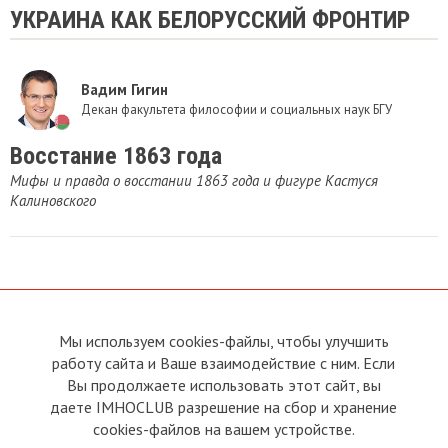
УКРАИНА КАК БЕЛОРУССКИЙ ФРОНТИР
Вадим Гигин
Декан факультета философии и социальных наук БГУ
Восстание 1863 года
Мифы и правда о восстании 1863 года и фигуре Кастуся
Калиновского
Мы используем cookies-файлы, чтобы улучшить
О сайте
Прямая связь с
работу сайта и Ваше взаимодействие с ним. Если
Председателем
Устав
Вы продолжаете использовать этот сайт, вы
Прямая связь c членами клуба
Условия пользования
даете IMHOCLUB разрешение на сбор и хранение
Реклама
Политика конфиденциальности
cookies-файлов на вашем устройстве.
Контакты