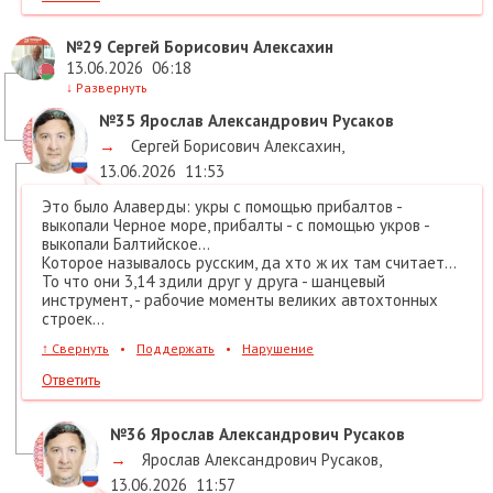
№29
Сергей Борисович Алексахин
13.06.2026
06:18
↓
Развернуть
№35
Ярослав Александрович Русаков
→
Сергей Борисович Алексахин
,
13.06.2026
11:53
Это было Алаверды: укры с помощью прибалтов -
выкопали Черное море, прибалты - с помощью укров -
выкопали Балтийское...
Которое называлось русским, да хто ж их там считает...
То что они 3,14 здили друг у друга - шанцевый
инструмент, - рабочие моменты великих автохтонных
строек...
↑
Свернуть
•
Поддержать
•
Нарушение
Ответить
№36
Ярослав Александрович Русаков
→
Ярослав Александрович Русаков
,
13.06.2026
11:57