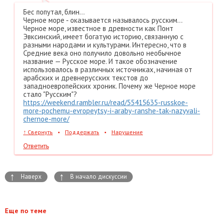
Бес попутал, блин...
Черное море - оказывается называлось русским...
Черное море, известное в древности как Понт
Эвксинский, имеет богатую историю, связанную с
разными народами и культурами. Интересно, что в
Средние века оно получило довольно необычное
название — Русское море. И такое обозначение
использовалось в различных источниках, начиная от
арабских и древнерусских текстов до
западноевропейских хроник. Почему же Черное море
стало "Русским"?
https://weekend.rambler.ru/read/55415635-russkoe-
more-pochemu-evropeytsy-i-araby-ranshe-tak-nazyvali-
chernoe-more/
↑
Свернуть
•
Поддержать
•
Нарушение
Ответить
↑
↑
Наверх
В начало дискуссии
Еще по теме