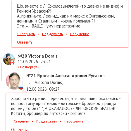
Шо, вместе с Л. Соколовым(чегой-то давно не видно) и
Рейном Урвасом?!
А, прикиньте, Леонид, как им маркс с Энгельсоном,
лениным и Сталиным - жизнь поломали?!
Это ж - ВАЩЕ - уму нерастяжимо!
↑
Свернуть
•
Поддержать
•
Нарушение
Ответить
№20
Victoria Dorais
11.06.2026
23:21
↓
Развернуть
№21
Ярослав Александрович Русаков
→
Victoria Dorais
,
12.06.2026
09:27
Хорошо что решил перевести, а то вначале показалось -
по простому прочтению - литовские бройлеры, правда,
почему то без "r", А ОКАЗАЛОСЬ - ЛИТОВСКИЕ БРАТЬЯ!
Кстати, бройлер по литовски - broileris
↑
Свернуть
•
Поддержать
•
Нарушение
Ответить