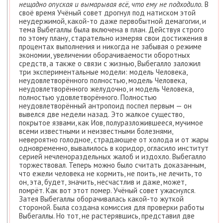
нещадно опуская и вымарывая всё, что ему не подходило.
В
своё время Учёный совет дрогнул под натиском этой
неудержимой, какой-то даже первобытной демагогии, и
тема Выбегаллы была включена в план. Действуя строго
по этому плану, старательно измеряя свои достижения в
процентах выполнения и никогда не забывая о режиме
экономии, увеличении оборачиваемости оборотных
средств, а также о связи с жизнью, Выбегалло заложил
три экспериментальные модели: модель Человека,
неудовлетворённого полностью, модель Человека,
неудовлетворённого желудочно, и модель Человека,
полностью удовлетворённого. Полностью
неудовлетворённый антропоид поспел первым — он
вывелся две недели назад. Это жалкое существо,
покрытое язвами, как Иов, полуразложившееся, мучимое
всеми известными и неизвестными болезнями,
невероятно голодное, страдающее от холода и от жары
одновременно, вывалилось в коридор, огласило институт
серией нечленораздельных жалоб и издохло. Выбегалло
торжествовал. Теперь можно было считать доказанным,
что ежели человека не кормить, не поить, не лечить, то
он, эта, будет, значить, несчастлив и даже, может,
помрёт. Как вот этот помер. Учёный совет ужаснулся.
Затея Выбегаллы оборачивалась какой-то жуткой
стороной. Была создана комиссия для проверки работы
Выбегаллы. Но тот, не растерявшись, представил две