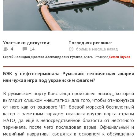
Участники дискуссии:
Последняя реплика:
4
14
больше месяца назад
Сергей Леонидов
,
Ярослав Александрович Русаков
,
Артем Столяров
,
Семён Глухов
БЭК у нефтетерминала Румынии: техническая авария
или чужая игра под украинским флагом?
В румынском порту Констанца произошёл эпизод, который
выглядит слишком «нештатно» для того, чтобы отмахнуться
от него как от рядового ЧП: боевой морской беспилотный
катер с заметным зарядом оказался внутри порта страны
НАТО, да ещё в непосредственной близости от нефтяного
терминала, после чего последовал взрыв. Официальный и
медийный нарративы сводятся в основном к обсуждению