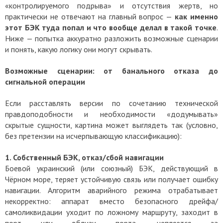
«контролируемого подрыва» и отсутствия жертв, но
практически не отвечают на главный вопрос —
как именно
этот БЭК туда попал и что вообще делал в такой точке
.
Ниже — попытка аккуратно разложить возможные сценарии
и понять, какую логику они могут скрывать.
Возможные сценарии: от банального отказа до
сигнальной операции
Если расставлять версии по сочетанию технической
правдоподобности и необходимости «додумывать»
скрытые сущности, картина может выглядеть так (условно,
без претензии на исчерпывающую классификацию):
1.
Собственный БЭК, отказ/сбой навигации
Боевой украинский (или союзный) БЭК, действующий в
Чёрном море, теряет устойчивую связь или получает ошибку
навигации. Алгоритм аварийного режима отрабатывает
некорректно: аппарат вместо безопасного дрейфа/
самоликвидации уходит по ложному маршруту, заходит в
порт или вблизи порта, цепляется за