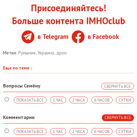
Присоединяйтесь!
Больше контента IMHOclub
в Telegram
в Facebook
Метки:
Румыния
,
Украина
,
дрон
Еще по теме
↓
Вопросы Семёну
СВЕРНУТЬ ВСЕ
ПОКАЗАТЬ ВСЕ
1 ЧАС
2 ЧАСА
6 ЧАСОВ
СУТКИ
Комментарии
СВЕРНУТЬ ВСЕ
ПОКАЗАТЬ ВСЕ
1 ЧАС
2 ЧАСА
6 ЧАСОВ
СУТКИ