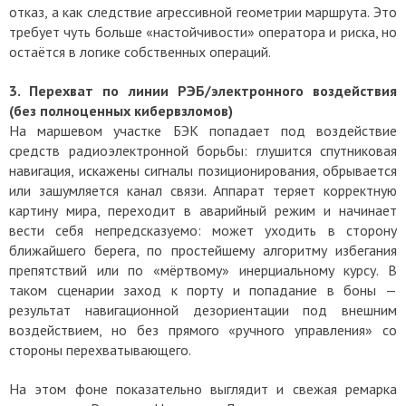
отказ, а как следствие агрессивной геометрии маршрута. Это
требует чуть больше «настойчивости» оператора и риска, но
остаётся в логике собственных операций.
3.
Перехват по линии РЭБ/электронного воздействия
(без полноценных кибервзломов)
На маршевом участке БЭК попадает под воздействие
средств радиоэлектронной борьбы: глушится спутниковая
навигация, искажены сигналы позиционирования, обрывается
или зашумляется канал связи. Аппарат теряет корректную
картину мира, переходит в аварийный режим и начинает
вести себя непредсказуемо: может уходить в сторону
ближайшего берега, по простейшему алгоритму избегания
препятствий или по «мёртвому» инерциальному курсу. В
таком сценарии заход к порту и попадание в боны —
результат навигационной дезориентации под внешним
воздействием, но без прямого «ручного управления» со
стороны перехватывающего.
На этом фоне показательно выглядит и свежая ремарка