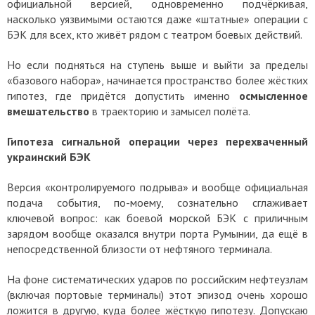
официальной версией, одновременно подчёркивая,
насколько уязвимыми остаются даже «штатные» операции с
БЭК для всех, кто живёт рядом с театром боевых действий.
Но если подняться на ступень выше и выйти за пределы
«базового набора», начинается пространство более жёстких
гипотез, где придётся допустить именно
осмысленное
вмешательство
в траекторию и замысел полёта.
Гипотеза сигнальной операции через перехваченный
украинский БЭК
Версия «контролируемого подрыва» и вообще официальная
подача события, по-моему, сознательно сглаживает
ключевой вопрос: как боевой морской БЭК с приличным
зарядом вообще оказался внутри порта Румынии, да ещё в
непосредственной близости от нефтяного терминала.
На фоне систематических ударов по российским нефтеузлам
(включая портовые терминалы) этот эпизод очень хорошо
ложится в другую, куда более жёсткую гипотезу. Допускаю