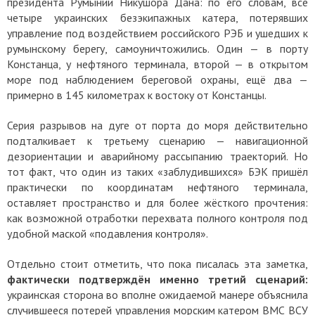
президента Румынии Никушора Дана: по его словам, все
четыре украинских безэкипажных катера, потерявших
управление под воздействием российского РЭБ и ушедших к
румынскому берегу, самоуничтожились. Один — в порту
Констанца, у нефтяного терминала, второй — в открытом
море под наблюдением береговой охраны, ещё два —
примерно в 145 километрах к востоку от Констанцы.
Серия разрывов на дуге от порта до моря действительно
подталкивает к третьему сценарию — навигационной
дезориентации и аварийному рассыпанию траекторий. Но
тот факт, что один из таких «заблудившихся» БЭК пришёл
практически по координатам нефтяного терминала,
оставляет пространство и для более жёсткого прочтения:
как возможной отработки перехвата полного контроля под
удобной маской «подавления контроля».
Отдельно стоит отметить, что пока писалась эта заметка,
фактически подтверждён именно третий сценарий:
украинская сторона во вполне ожидаемой манере объяснила
случившееся потерей управления морским катером ВМС ВСУ