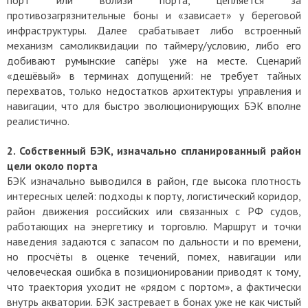
противозагрязнительные боны и «зависает» у береговой
инфраструктуры. Далее срабатывает либо встроенный
механизм самоликвидации по таймеру/условию, либо его
добивают румынские сапёры уже на месте. Сценарий
«дешёвый» в терминах допущений: не требует тайных
перехватов, только недостатков архитектуры управления и
навигации, что для быстро эволюционирующих БЭК вполне
реалистично.
2.
Собственный БЭК, изначально спланированный район
цели около порта
БЭК изначально выводился в район, где высока плотность
интересных целей: подходы к порту, логистический коридор,
район движения российских или связанных с РФ судов,
работающих на энергетику и торговлю. Маршрут и точки
наведения задаются с запасом по дальности и по времени,
но просчёты в оценке течений, помех, навигации или
человеческая ошибка в позиционировании приводят к тому,
что траектория уходит не «рядом с портом», а фактически
внутрь акватории. БЭК застревает в бонах уже не как чистый