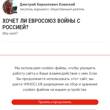
Дмитрий Кириллович Кленский
писатель, журналист, общественный деятель
ХОЧЕТ ЛИ ЕВРОСОЮЗ ВОЙНЫ С
РОССИЕЙ?
Или нет?
Мы используем cookies-файлы, чтобы улучшить
О сайте
Прямая связь с
Председателем
работу сайта и Ваше взаимодействие с ним. Если
Устав
Вы продолжаете использовать этот сайт, вы
Прямая связь c членами клуба
Условия пользования
даете IMHOCLUB разрешение на сбор и хранение
Реклама
Политика конфиденциальности
cookies-файлов на вашем устройстве.
Контакты
Copyright © 2011 - 2026 Imho
Принять и продолжить
Club