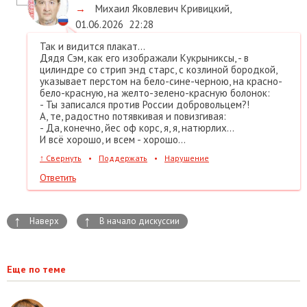
→
Михаил Яковлевич Кривицкий
,
01.06.2026
22:28
Так и видится плакат...
Дядя Сэм, как его изображали Кукрыниксы, - в
цилиндре со стрип энд старс, с козлиной бородкой,
указывает перстом на бело-сине-черною, на красно-
бело-красную, на желто-зелено-красную болонок:
- Ты записался против России добровольцем?!
А, те, радостно потявкивая и повизгивая:
- Да, конечно, йес оф корс, я, я, натюрлих...
И всё хорошо, и всем - хорошо...
↑
Свернуть
•
Поддержать
•
Нарушение
Ответить
↑
↑
Наверх
В начало дискуссии
Еще по теме