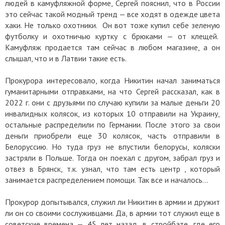
людей в камуфляжной форме, Сергей пояснил, что в России
это сейчас такой модный тренд — все ходят в одежде цвета
хаки. Не только охотники. Он вот тоже купил себе зеленую
футболку и охотничью куртку с брюками — от клещей.
Камуфляж продается там сейчас в любом магазине, а он
слышал, что и в Латвии такие есть.
Прокурора интересовало, когда Никитин начал заниматься
гуманитарными отправками, на что Сергей рассказал, как в
2022 г. они с друзьями по случаю купили за малые деньги 20
инвалидных колясок, из которых 10 отправили на Украину,
остальные распределили по Германии. После этого за свои
деньги приобрели еще 30 колясок, часть отправили в
Белоруссию. Но туда груз не впустили белорусы, коляски
застряли в Польше. Тогда он поехал с другом, забрал груз и
отвез в Брянск, т.к. узнал, что там есть центр , который
занимается распределением помощи. Так все и началось…
Прокурор допытывался, служил ли Никитин в армии и дружит
ли он со своими сослуживцами. Да, в армии тот служил еще в
советские времена — 45 лет назад, в стройбате, где его