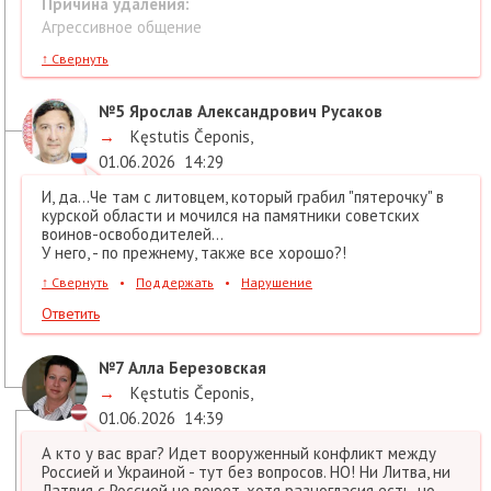
Причина удаления:
Агрессивное общение
↑
Свернуть
№5
Ярослав Александрович Русаков
→
Kęstutis Čeponis
,
01.06.2026
14:29
И, да...Че там с литовцем, который грабил "пятерочку" в
курской области и мочился на памятники советских
воинов-освободителей...
У него, - по прежнему, также все хорошо?!
↑
Свернуть
•
Поддержать
•
Нарушение
Ответить
№7
Алла Березовская
→
Kęstutis Čeponis
,
01.06.2026
14:39
А кто у вас враг? Идет вооруженный конфликт между
Россией и Украиной - тут без вопросов. НО! Ни Литва, ни
Латвия с Россией не воюет, хотя разногласия есть, но