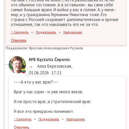
это обычное состояние. А в остальном - вы сами себе
самые большие враги. И война у вас в голове. А у меня -
мир, и у гражданина Германии Никитина тоже. Его
страна с Россией сохраняет дипломатические и прочие
отношения, так что наказывать его не за что.
↑
Свернуть
•
Поддержать
•
Нарушение
Ответить
Поддержали:
Ярослав Александрович Русаков
№8
Kęstutis Čeponis
→
Алла Березовская
,
01.06.2026
17:21
----А кто у вас враг?---
Враг у нас один - и уже много веков.
И не просто враг, а стратегический враг.
И все это прекрасно понимают.
↑
Свернуть
•
Поддержать
•
Нарушение
Ответить