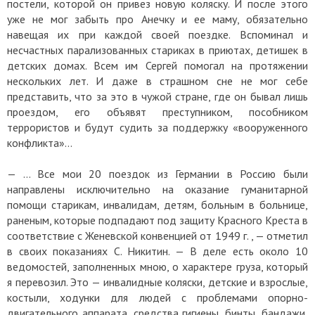
постели, которой он привез новую коляску. И после этого
уже не мог забыть про Анечку и ее маму, обязательно
навещая их при каждой своей поездке. Вспоминал и
несчастных парализованных стариках в приютах, детишек в
детских домах. Всем им Сергей помогал на протяжении
нескольких лет. И даже в страшном сне не мог себе
представить, что за это в чужой стране, где он бывал лишь
проездом, его объявят преступником, пособником
террористов и будут судить за поддержку «вооруженного
конфликта»…
— … Все мои 20 поездок из Германии в Россию были
направлены исключительно на оказание гуманитарной
помощи старикам, инвалидам, детям, больным в больнице,
раненым, которые подпадают под защиту Красного Креста в
соответствие с Женевской конвенцией от 1949 г. , — отметил
в своих показаниях С. Никитин. — В деле есть около 10
ведомостей, заполненных мною, о характере груза, который
я перевозил. Это — инвалидные коляски, детские и взрослые,
костыли, ходунки для людей с проблемами опорно-
двигательного аппарата, средства гигиены, бинты, бандажи,