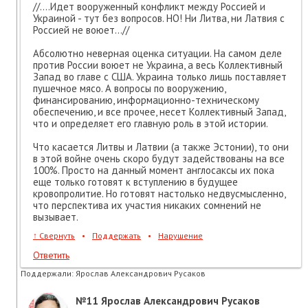
//....Идет вооруженный конфликт между Россией и
Украиной - тут без вопросов. НО! Ни Литва, ни Латвия с
Россией не воюет...//
Абсолютно неверная оценка ситуации. На самом деле
против России воюет не Украина, а весь Коллективный
Запад во главе с США. Украина только лишь поставляет
пушечное мясо. А вопросы по вооружению,
финансированию, информационно-техническому
обеспечению, и все прочее, несет Коллективный Запад,
что и определяет его главную роль в этой истории.
Что касается Литвы и Латвии (а также Эстонии), то они
в этой войне очень скоро будут задействованы на все
100%. Просто на данный момент англосаксы их пока
еще только готовят к вступлению в будущее
кровопролитие. Но готовят настолько недвусмысленно,
что перспектива их участия никаких сомнений не
вызывает.
↑
Свернуть
•
Поддержать
•
Нарушение
Ответить
Поддержали:
Ярослав Александрович Русаков
№11
Ярослав Александрович Русаков