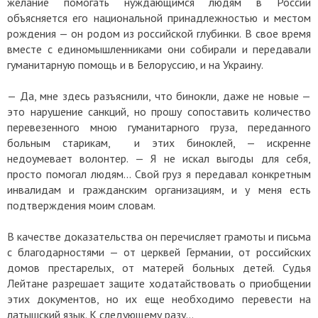
желание помогать нуждающимся людям в России
объясняется его национальной принадлежностью и местом
рождения — он родом из российской глубинки. В свое время
вместе с единомышленниками они собирали и передавали
гуманитарную помощь и в Белоруссию, и на Украину.
— Да, мне здесь разъяснили, что бинокли, даже не новые —
это нарушение санкций, но прошу сопоставить количество
перевезенного мною гуманитарного груза, переданного
больным старикам, и этих биноклей, — искренне
недоумевает волонтер. — Я не искал выгоды для себя,
просто помогал людям… Свой груз я передавал конкретным
инвалидам и гражданским организациям, и у меня есть
подтверждения моим словам.
В качестве доказательства он перечисляет грамоты и письма
с благодарностями — от церквей Германии, от российских
домов престарелых, от матерей больных детей. Судья
Лейтане разрешает защите ходатайствовать о приобщении
этих документов, но их еще необходимо перевести на
латышский язык. К следующему разу…