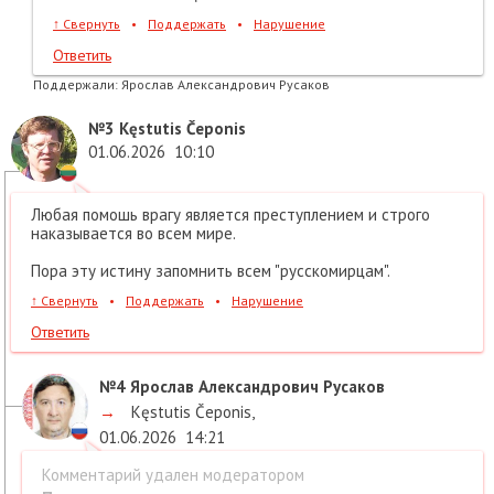
↑
Свернуть
•
Поддержать
•
Нарушение
Ответить
Поддержали:
Ярослав Александрович Русаков
№3
Kęstutis Čeponis
01.06.2026
10:10
Любая помошь врагу является преступлением и строго
наказывается во всем мире.
Пора эту истину запомнить всем "русскомирцам".
↑
Свернуть
•
Поддержать
•
Нарушение
Ответить
№4
Ярослав Александрович Русаков
→
Kęstutis Čeponis
,
01.06.2026
14:21
Комментарий удален модератором