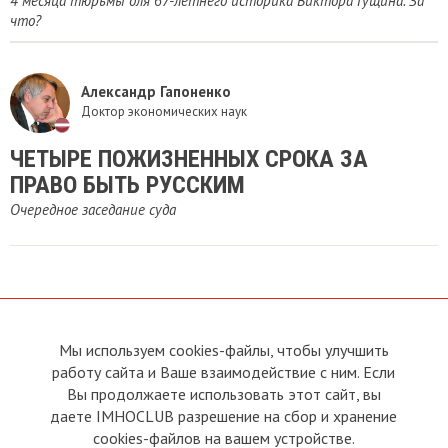
4 месяца тюрьмы для 67-летнего историка Виктора Гущина. За
что?
Александр Гапоненко
Доктор экономических наук
ЧЕТЫРЕ ПОЖИЗНЕННЫХ СРОКА ЗА
ПРАВО БЫТЬ РУССКИМ
Очередное заседание суда
Мы используем cookies-файлы, чтобы улучшить
О сайте
Прямая связь с
Председателем
работу сайта и Ваше взаимодействие с ним. Если
Устав
Вы продолжаете использовать этот сайт, вы
Прямая связь c членами клуба
Условия пользования
даете IMHOCLUB разрешение на сбор и хранение
Реклама
Политика конфиденциальности
cookies-файлов на вашем устройстве.
Контакты