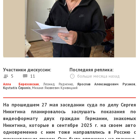
Участники дискуссии:
Последняя реплика:
5
11
больше месяца назад
Алла Березовская
,
Леонид Радченко
,
Ярослав Александрович Русаков
,
Kęstutis Čeponis
,
Михаил Яковлевич Кривицкий
На прошедшем 27 мая заседании суда по делу Сергея
Никитина планировалось заслушать показания по
видеоформату двух граждан Германии, знакомых
Никитина, которые в сентябре 2025 г. на своем авто
одновременно с ним тоже направлялись в Россию с
гуманитарным грузом. Они были опрошены на границе,