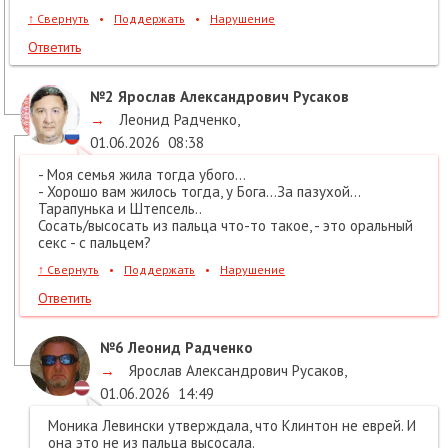
↑
Свернуть
•
Поддержать
•
Нарушение
Ответить
№2
Ярослав Александрович Русаков
→
Леонид Радченко
,
01.06.2026
08:38
- Моя семья жила тогда убого...
- Хорошо вам жилось тогда, у Бога...За пазухой...
Тарапунька и Штепсель..
Сосать/высосать из пальца что-то такое, - это оральный
секс - с пальцем?
↑
Свернуть
•
Поддержать
•
Нарушение
Ответить
№6
Леонид Радченко
→
Ярослав Александрович Русаков
,
01.06.2026
14:49
Моника Левински утверждала, что Клинтон не еврей. И
она это не из пальца высосала.