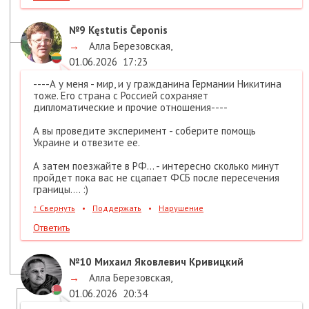
№9
Kęstutis Čeponis
→
Алла Березовская
,
01.06.2026
17:23
----А у меня - мир, и у гражданина Германии Никитина
тоже. Его страна с Россией сохраняет
дипломатические и прочие отношения----
А вы проведите эксперимент - соберите помощь
Украине и отвезите ее.
А затем поезжайте в РФ... - интересно сколько минут
пройдет пока вас не сцапает ФСБ после пересечения
границы.... :)
↑
Свернуть
•
Поддержать
•
Нарушение
Ответить
№10
Михаил Яковлевич Кривицкий
→
Алла Березовская
,
01.06.2026
20:34