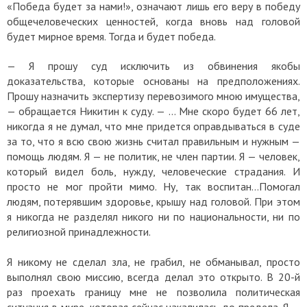
«Победа будет за нами!», означают лишь его веру в победу
общечеловеческих ценностей, когда вновь над головой
будет мирное время. Тогда и будет победа.
—
Я прошу суд исключить из обвинения якобы
доказательства, которые основаны на предположениях.
Прошу назначить экспертизу перевозимого мною имущества,
— обращается Никитин к суду. — … Мне скоро будет 66 лет,
никогда я не думал, что мне придется оправдываться в суде
за то, что я всю свою жизнь считал правильным и нужным —
помощь людям. Я — не политик, не член партии. Я — человек,
который видел боль, нужду, человеческие страдания. И
просто не мог пройти мимо. Ну, так воспитан…Помогал
людям, потерявшим здоровье, крышу над головой. При этом
я никогда не разделял никого ни по национальности, ни по
религиозной принадлежности.
Я никому не сделал зла, не грабил, не обманывал, просто
выполнял свою миссию, всегда делал это открыто. В 20-й
раз проехать границу мне не позволила политическая
ситуация в мире, которая сейчас накалилась до предела. Я —