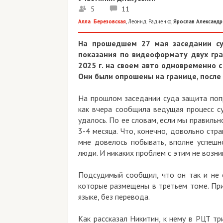
5
11
Алла Березовская
,
Леонид Радченко
,
Ярослав Александр
На прошедшем 27 мая заседании су
показания по видеоформату двух гра
2025 г. на своем авто одновременно 
Они были опрошены на границе, после
На прошлом заседании суда защита попр
как вчера сообщила ведущая процесс су
удалось. По ее словам, если мы правиль
3-4 месяца. Что, конечно, довольно стра
мне довелось побывать, вполне успеш
люди. И никаких проблем с этим не возник
Подсудимый сообщил, что он так и не с
которые размещены в третьем томе. Пр
языке, без перевода.
Как рассказал Никитин, к нему в РЦТ т