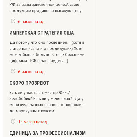
РФ за разы заниженной цене.А свою
продукцию продают за высокую цену.
6 часов назад
ИМПЕРСКАЯ СТРАТЕГИЯ США
Да потому что оно последнее... (хотя в
статье написано и о предидущих).Хотя
может быть и больше. С еще большими
цифрами - РФ страна чудес... :)
6 часов назад
СКОРО ПРОЗРЕЮТ
Есть ли у вас план, мистер Фикс/
Зелебобик?!Есть ли у меня план?! Да у
меня куча разных планов - от конопли -
до марихуаны с коксом!
14 часов назад
ЕДИНИЦА ЗА ПРОФЕССИОНАЛИЗМ