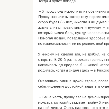
Тогда и будет победа.
—
Я прошу суд исключить из обвинения 
Прошу назначить экспертизу перевозим
скоро будет 66 лет, никогда я не думал,
жизнь считал правильным и нужным — по
который видел боль, нужду, человечески
Помогал людям, потерявшим здоровье, к
по национальности, ни по религиозной п
Я никому не сделал зла, не грабил, не
открыто. В 20-й раз проехать границу мн
накалилась до предела. Я — живой челов
родилась, когда я сидел здесь — в Рижс
Оказавшись один в чужой стране, попав
себя лишенным достойной защиты в суде.
— Ваша честь, прошу вас не демонизиро
монстра, который разжигает войну. Я нен
на ней деньги. Очень надеюсь, что это в