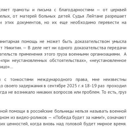
сляет грамоты и письма с благодарностями — от церквей
релых, от матерей больных детей. Судья Лейтане разрешает
и этих документов, но их еще необходимо перевести на
манитарная помощь не может быть доказательством умысла
т Никитин. — В деле нет ни одного доказательства передачи
зательств применения этого груза военными организациями. А
«при неустановленных обстоятельствах», «неустановленное
 лицо»…
 с тонкостями международного права, мне неизвестны
 своего задержания в сентябре 2025 г. я 18-19 раз проходил
да не возникало никаких вопросов или проблем. То есть, груз
арной помощи в российские больницы нельзя называть военной
одном из видео-роликов — «Победа будет за нами!», означают
их ценностей, когда вновь над головой будет мирное время.