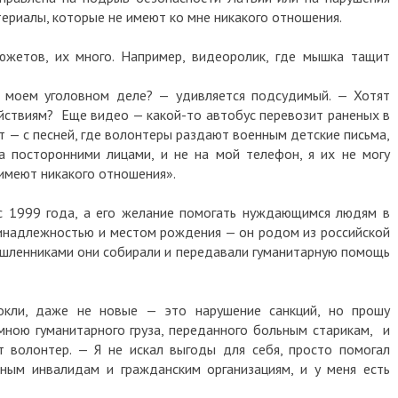
атериалы, которые не имеют ко мне никакого отношения.
южетов, их много. Например, видеоролик, где мышка тащит
в моем уголовном деле? — удивляется подсудимый. — Хотят
йствиям? Еще видео — какой-то автобус перевозит раненых в
жет — с песней, где волонтеры раздают военным детские письма,
а посторонними лицами, и не на мой телефон, я их не могу
имеют никакого отношения».
 с 1999 года, а его желание помогать нуждающимся людям в
ринадлежностью и местом рождения — он родом из российской
мышленниками они собирали и передавали гуманитарную помощь
окли, даже не новые — это нарушение санкций, но прошу
мною гуманитарного груза, переданного больным старикам, и
т волонтер. — Я не искал выгоды для себя, просто помогал
ным инвалидам и гражданским организациям, и у меня есть