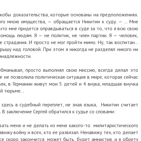
якобы доказательства, которые основаны на предположениях.
ого мною имущества, — обращается Никитин к суду. — … Мне
 что мне придется оправдываться в суде за то, что я всю свою
мощь людям. Я — не политик, не член партии. Я — человек,
е страдания. И просто не мог пройти мимо. Ну, так воспитан…
рышу над головой. При этом я никогда не разделял никого ни
ринадлежности.
 обманывал, просто выполнял свою миссию, всегда делал это
е не позволила политическая ситуация в мире, которая сейчас
ек, в Германии живут мои 5 детей и 4 внука, младшая внучка
кой тюрьме…
 здесь в судебный переплет, не зная языка, Никитин считает
 В заключение Сергей обратился к судье со словами:
вать меня и не делать из меня какого-то милитаристического
авижу войну и всех, кто ее развязал. Ненавижу тех, кто делает
се скоро закончится, может быть, будет амнистия, и я обрету