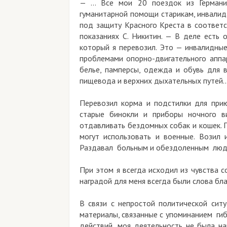
— … Все мои 20 поездок из Германи
гуманитарной помощи старикам, инвалид
под защиту Красного Креста в соответс
показаниях С. Никитин. — В деле есть 
который я перевозил. Это — инвалидные
проблемами опорно-двигательного аппар
белье, памперсы, одежда и обувь для 
пищевода и верхних дыхательных путей
Перевозил корма и подстилки для при
старые бинокли и приборы ночного 
отдавливать бездомных собак и кошек. 
могут использовать и военные. Возил 
Раздавал больным и обездоленным людя
При этом я всегда исходил из чувства с
наградой для меня всегда были слова бл
В связи с непростой политической ситу
материалы, связанные с упоминанием ги
действий, моя деятельность не была н