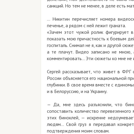
санкций. Но тем не менее, в деле есть м
… Никитин перечисляет номера видеос
печенье, а рядом с ней лежит граната.
«Зачем этот чужой ролик фигурирует 
показать мою причастность к боевым де
госпиталь. Снимал не я, как и другой сю
а те плачут. Видео записано не мною, 
комментировать… Эти сюжеты ко мне не 
Сергей рассказывает, что живет в ФРГ
России объясняется его национальной п
глубинки. В свое время вместе с едино
и в Белоруссию, и на Украину.
— Да, мне здесь разъяснили, что бин
сопоставить количество перевезенного 
этих биноклей, — искренне недоумевае
людям… Свой груз я передавал конкрет
подтверждения моим словам.