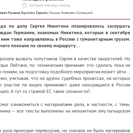
больше месяца назад
ович Русаков
,
Kęstutis Čeponis
,
Михаил Яковлевич Кривицкий
да по делу Сергея Никитина планировалось заслушать
ждан Германии, знакомых Никитина, которые в сентябре
с ним тоже направлялись в Россию с гуманитарным грузом.
 чего поехали по своему маршруту…
осила вызвать попутчиков Сергея в качестве свидетелей. Но
дья Лейтане, по техническим причинам это сделать пока не
но поняли, на подготовку подобного мероприятия может уйти …
нно, учитывая, что на других судебных процессах, на которых
но участие по видео принимают даже находящиеся в России
ало. А тут со страной ЕС такие сложности?..
мог ознакомиться с материалами дела, в частности, с теми,
ичина — все тексты выполнены на непонятном ему латышском
ри раза приходил переводчик, но сначала не было материалов