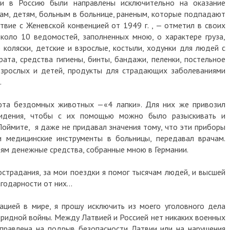
и в Россию были направлены исключительно на оказание
ам, детям, больным в больнице, раненым, которые подпадают
твие с Женевской конвенцией от 1949 г. , — отметил в своих
около 10 ведомостей, заполненных мною, о характере груза,
 коляски, детские и взрослые, костыли, ходунки для людей с
ата, средства гигиены, бинты, бандажи, пеленки, постельное
взрослых и детей, продукты для страдающих заболеваниями
…
юта бездомных животных —«4 лапки». Для них же привозил
видения, чтобы с их помощью можно было разыскивать и
Поймите, я даже не придавал значения тому, что эти приборы
и медицинские инструменты в больницы, передавал врачам.
м денежные средства, собранные мною в Германии.
острадания, за мои поездки я помог тысячам людей, и высшей
агодарности от них…
ацией в мире, я прошу исключить из моего уголовного дела
бридной войны. Между Латвией и Россией нет никаких военных
аправлена на подрыв безопасности Латвии или на нарушения