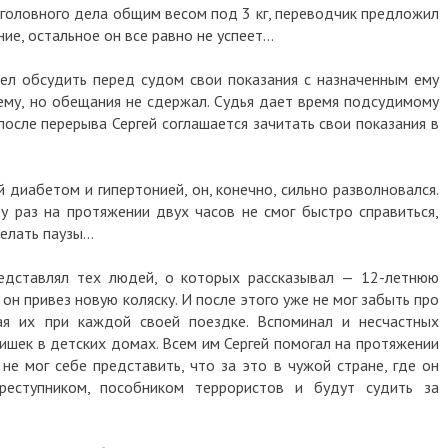
 уголовного дела общим весом под 3 кг, переводчик предложил
ие, остальное он все равно не успеет...
ел обсудить перед судом свои показания с назначенным ему
ему, но обещания не сдержал. Судья дает время подсудимому
после перерыва Сергей соглашается зачитать свои показания в
диабетом и гипертонией, он, конечно, сильно разволновался.
у раз на протяжении двух часов не смог быстро справиться,
делать паузы…
едставлял тех людей, о которых рассказывал — 12-летнюю
 он привез новую коляску. И после этого уже не мог забыть про
ая их при каждой своей поездке. Вспоминал и несчастных
ишек в детских домах. Всем им Сергей помогал на протяжении
не мог себе представить, что за это в чужой стране, где он
реступником, пособником террористов и будут судить за